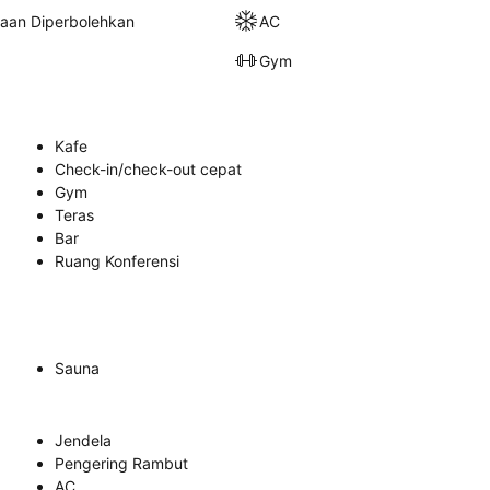
raan Diperbolehkan
AC
Gym
Kafe
Check-in/check-out cepat
Gym
Teras
Bar
Ruang Konferensi
Sauna
Jendela
Pengering Rambut
AC