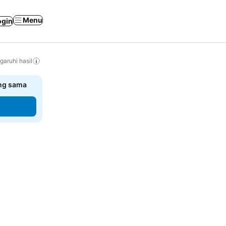
Menu
ogin
ruhi hasil
ang sama