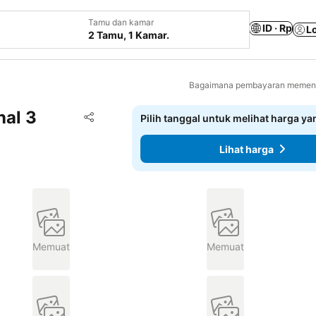
Tamu dan kamar
ID · Rp
L
2 Tamu, 1 Kamar.
Bagaimana pembayaran memenga
nal 3
Tambahkan ke favorit
Pilih tanggal untuk melihat harga y
Bagikan
Lihat harga
Memuat
Memuat