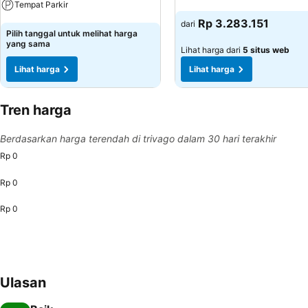
Tempat Parkir
Lihat harga
Rp 3.283.151
dari
Lihat harga
Pilih tanggal untuk melihat harga
yang sama
Lihat harga dari
5 situs web
Lihat harga
Lihat harga
Tren harga
Berdasarkan harga terendah di trivago dalam 30 hari terakhir
Rp 0
Rp 0
Rp 0
Ulasan