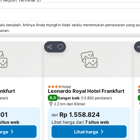
lalu berubah. Artinya Anda mungkin tidak selalu menemukan penawaran yang sa
sanan.
 favorit
Tambahkan ke favorit
Bagikan
B
Hotel
4 Bintang
4
ankfurt
Leonardo Royal Hotel Frankfurt
8,0
aian
)
Sangat baik
(
13.892 penilaian
)
2.2 km dari Römer
301
Rp 1.558.824
dari
situs web
Lihat harga dari
7 situs web
arga
Lihat harga