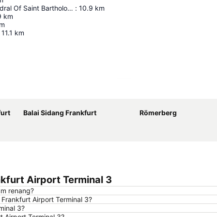
Imperial Cathedral Of Saint Bartholomew
:
10.9
km
9
km
m
11.1
km
Perluas peta
urt
Balai Sidang Frankfurt
Römerberg
furt Airport Terminal 3
lam renang?
rankfurt Airport Terminal 3?
minal 3?
 Airport Terminal 3?