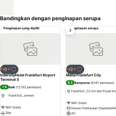
Bandingkan dengan penginapan serupa
Penginapan yang dipilih
Penginapan serupa
Selanjutnya
Tambahkan ke favorit
Tambahkan ke favor
Hotel
Hotel
4 Bintang
4 Bintang
Bagikan
Bagikan
IntercityHotel Frankfurt Airport
Meliá Frankfurt City
Terminal 3
8,5
Sempurna
(
8.167 penilaian
)
7,8
Baik
(
12.163 penilaian
)
Frankfurt, 2.0 km dari Pusat ko
Frankfurt, Jerman
WiFi Gratis
WiFi Gratis
Hewan Peliharaan Diperboleh
Spa
AC