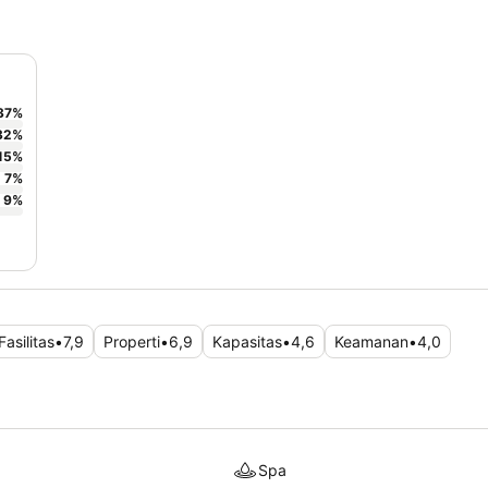
37
%
32
%
15
%
7
%
9
%
Fasilitas
•
7,9
Properti
•
6,9
Kapasitas
•
4,6
Keamanan
•
4,0
Spa