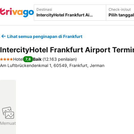
Destinasi
Check-in/out
Pilih tanggal
Lihat semua penginapan di Frankfurt
IntercityHotel Frankfurt Airport Termi
Hotel
Baik
(
12.163 penilaian
)
7,8
4 Bintang
Am Luftbrückendenkmal 1, 60549, Frankfurt, Jerman
Memuat