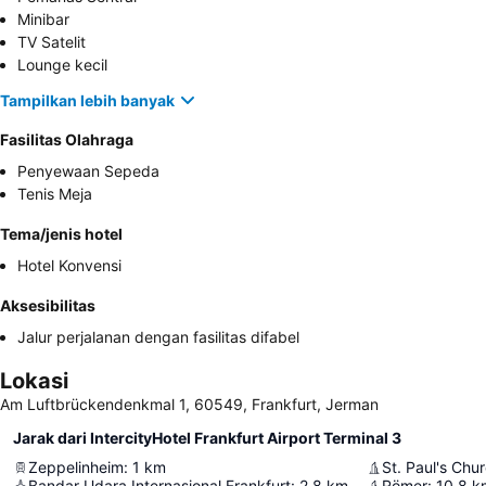
Minibar
TV Satelit
Lounge kecil
Tampilkan lebih banyak
Fasilitas Olahraga
Penyewaan Sepeda
Tenis Meja
Tema/jenis hotel
Hotel Konvensi
Aksesibilitas
Jalur perjalanan dengan fasilitas difabel
Lokasi
Am Luftbrückendenkmal 1, 60549, Frankfurt, Jerman
Jarak dari IntercityHotel Frankfurt Airport Terminal 3
Zeppelinheim
:
1
km
St. Paul's Chu
Bandar Udara Internasional Frankfurt
:
2.8
km
Römer
:
10.8
k