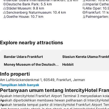
Deutsche Bank Park
:
5.5
km
Städel Museum
:
9.8
km
Alte Oper
:
10.
Senckenberg Naturmuseum
:
10.4
km
Frankfurt
:
11
k
Goethe House
:
10.7
km
Palmengarten
:
Explore nearby attractions
Bandar Udara Frankfurt
Stasiun Kereta Utama Frankf
Money Museum of the Deutsche Bundesbank
Hobbit
Info properti
Am Luftbrückendenkmal 1, 60549, Frankfurt, Jerman
Tampilkan lebih banyak
Pertanyaan umum tentang IntercityHotel Frank
Apakah IntercityHotel Frankfurt Airport Terminal 3 menyediakan ko
Apakah diperbolehkan membawa hewan peliharaan di IntercityHotel F
Apakah tersedia tempat parkir di IntercityHotel Frankfurt Airport Ter
Jam berapa waktu check-in dan check-out di IntercityHotel Frankfurt