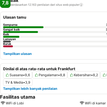
Baik
7,8
berdasarkan 12.163 penilaian dari situs web
populer
Ulasan tamu
Sempurna
Sangat baik
Baik
Lumayan
Buruk
Tampilkan ulasan
Dinilai di atas rata-rata untuk Frankfurt
Suasana
•
9,6
Pengalaman
•
8,8
Kebersihan
•
8,2
TV & Media
•
3,9
Tampilkan lebih banyak penilaian
Fasilitas utama
WiFi di Lobi
WiFi di kamar