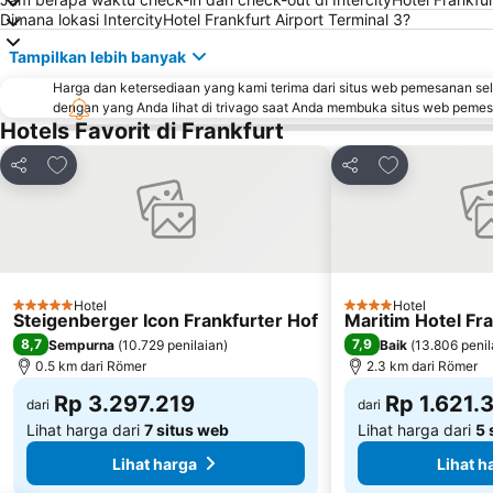
Dimana lokasi IntercityHotel Frankfurt Airport Terminal 3?
Tampilkan lebih banyak
Harga dan ketersediaan yang kami terima dari situs web pemesanan se
dengan yang Anda lihat di trivago saat Anda membuka situs web peme
Hotels Favorit di Frankfurt
Tambahkan ke favorit
Tambahkan ke
Bagikan
Bagikan
Hotel
Hotel
5 Bintang
4 Bintang
Steigenberger Icon Frankfurter Hof
Maritim Hotel Fr
8,7
7,9
Sempurna
(
10.729 penilaian
)
Baik
(
13.806 penil
0.5 km dari Römer
2.3 km dari Römer
Rp 3.297.219
Rp 1.621.
dari
dari
Lihat harga dari
7 situs web
Lihat harga dari
5 
Lihat harga
Lihat h