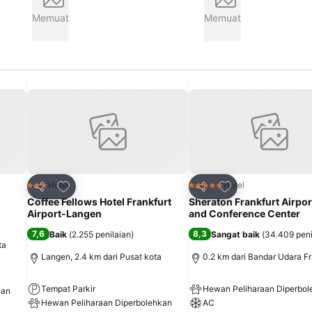
Memuat
Memuat
it
Tambahkan ke favorit
Tambahkan ke fav
Hotel
Hotel
3 Bintang
5 Bintang
Bagikan
Bagikan
Coffee Fellows Hotel Frankfurt
Sheraton Frankfurt Airpor
Airport-Langen
and Conference Center
7,6
8,3
Baik
(
2.255 penilaian
)
Sangat baik
(
34.409 peni
ta
Langen, 2.4 km dari Pusat kota
0.2 km dari Bandar Udara Fr
Tempat Parkir
Hewan Peliharaan Diperbol
kan
Hewan Peliharaan Diperbolehkan
AC