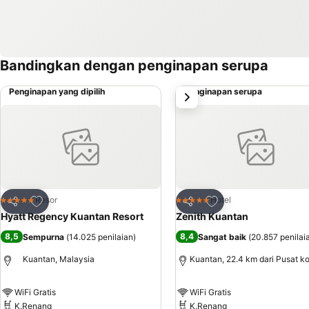
Bandingkan dengan penginapan serupa
Penginapan yang dipilih
Penginapan serupa
Selanjutnya
Tambahkan ke favorit
Tambahkan ke favor
Resor
Hotel
5 Bintang
5 Bintang
Bagikan
Bagikan
Hyatt Regency Kuantan Resort
Zenith Kuantan
8,5
8,4
Sempurna
(
14.025 penilaian
)
Sangat baik
(
20.857 penilai
Kuantan, Malaysia
Kuantan, 22.4 km dari Pusat k
WiFi Gratis
WiFi Gratis
K.Renang
K.Renang