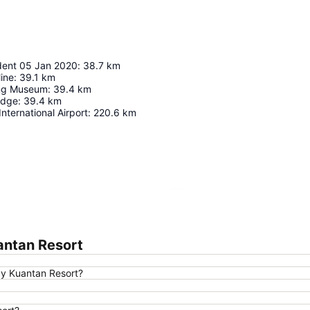
ident 05 Jan 2020
:
38.7
km
ine
:
39.1
km
ng Museum
:
39.4
km
idge
:
39.4
km
nternational Airport
:
220.6
km
Perluas peta
ntan Resort
y Kuantan Resort?