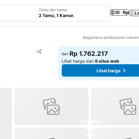
Tamu dan kamar
ID · Rp
L
2 Tamu, 1 Kamar.
Bagaimana pembayaran memenga
Tambahkan ke favorit
Rp 1.762.217
dari
Bagikan
Lihat harga dari
6 situs web
Lihat harga