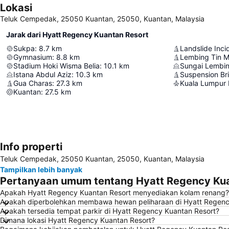
Lokasi
Teluk Cempedak, 25050 Kuantan, 25050, Kuantan, Malaysia
Jarak dari Hyatt Regency Kuantan Resort
Sukpa
:
8.7
km
Landslide Inc
Gymnasium
:
8.8
km
Lembing Tin M
Stadium Hoki Wisma Belia
:
10.1
km
Sungai Lembi
Istana Abdul Aziz
:
10.3
km
Suspension Br
Gua Charas
:
27.3
km
Kuala Lumpur I
Kuantan
:
27.5
km
Info properti
Teluk Cempedak, 25050 Kuantan, 25050, Kuantan, Malaysia
Tampilkan lebih banyak
Pertanyaan umum tentang Hyatt Regency Kua
Apakah Hyatt Regency Kuantan Resort menyediakan kolam renang?
Apakah diperbolehkan membawa hewan peliharaan di Hyatt Regenc
Apakah tersedia tempat parkir di Hyatt Regency Kuantan Resort?
Dimana lokasi Hyatt Regency Kuantan Resort?