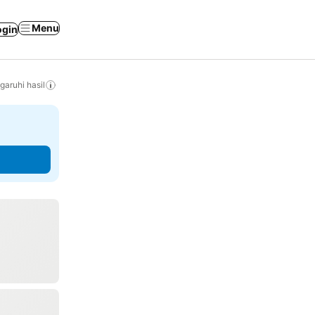
Menu
ogin
ruhi hasil