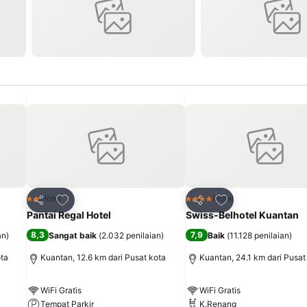
it
Tambahkan ke favorit
Tambahkan ke fav
Hotel
Hotel
2 Bintang
4 Bintang
Bagikan
Bagikan
Pantai Regal Hotel
Swiss-Belhotel Kuantan
8,3
7,9
an
)
Sangat baik
(
2.032 penilaian
)
Baik
(
11.128 penilaian
)
ota
Kuantan, 12.6 km dari Pusat kota
Kuantan, 24.1 km dari Pusat
WiFi Gratis
WiFi Gratis
Tempat Parkir
K.Renang