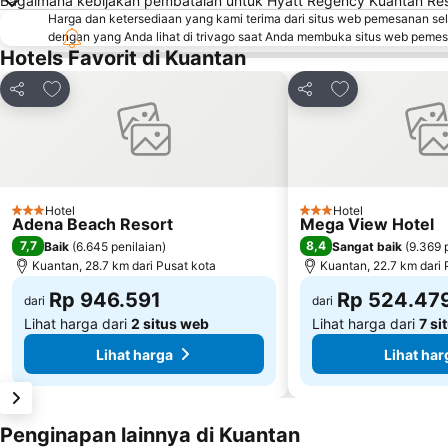
Bagaimana kebijakan pembatalan untuk Hyatt Regency Kuantan Res
Harga dan ketersediaan yang kami terima dari situs web pemesanan se
dengan yang Anda lihat di trivago saat Anda membuka situs web peme
Hotels Favorit di Kuantan
Tambahkan ke favorit
Tambahkan ke f
Bagikan
Bagikan
Hotel
Hotel
3 Bintang
3 Bintang
Adena Beach Resort
Mega View Hotel
7,7
8,4
Baik
(
6.645 penilaian
)
Sangat baik
(
9.369 
Kuantan, 28.7 km dari Pusat kota
Kuantan, 22.7 km dari 
Rp 946.591
Rp 524.47
dari
dari
Lihat harga dari
2 situs web
Lihat harga dari
7 si
Lihat harga
Lihat har
Penginapan lainnya di Kuantan