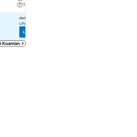
Tempat Parkir
AC
Rp 946.591
Rp 524.479
dari
dari
Lihat harga dari
2 situs web
Lihat harga dari
7 situs we
Lihat harga
Lihat harga
i Kuantan