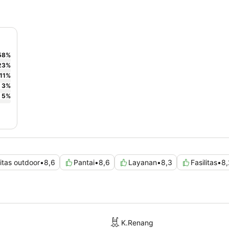
58
%
23
%
11
%
3
%
5
%
itas outdoor
•
8,6
Pantai
•
8,6
Layanan
•
8,3
Fasilitas
•
8,
K.Renang