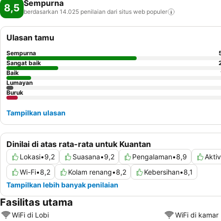
Sempurna
8,5
berdasarkan 14.025 penilaian dari situs web
populer
Ulasan tamu
Sempurna
Sangat baik
Baik
Lumayan
Buruk
Tampilkan ulasan
Dinilai di atas rata-rata untuk Kuantan
Lokasi
•
9,2
Suasana
•
9,2
Pengalaman
•
8,9
Aktiv
Wi-Fi
•
8,2
Kolam renang
•
8,2
Kebersihan
•
8,1
Tampilkan lebih banyak penilaian
Fasilitas utama
WiFi di Lobi
WiFi di kamar