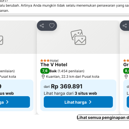
ort?
lalu berubah. Artinya Anda mungkin tidak selalu menemukan penawaran yang sa
sanan.
avorit
Tambahkan ke favorit
Bagikan
Bag
Hotel
3 Bintang
4 B
The V Hotel
Gr
7,6
8,
penilaian
)
Baik
(
1.454 penilaian
)
Pusat kota
Kuantan, 22.3 km dari Pusat kota
9
Rp 369.891
dari
d
tus web
Lihat harga dari
3 situs web
L
ga
Lihat harga
Lihat semua penginapan d