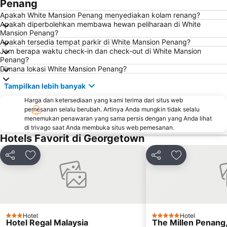
Penang
Apakah White Mansion Penang menyediakan kolam renang?
Apakah diperbolehkan membawa hewan peliharaan di White
Mansion Penang?
Apakah tersedia tempat parkir di White Mansion Penang?
Jam berapa waktu check-in dan check-out di White Mansion
Penang?
Dimana lokasi White Mansion Penang?
Tampilkan lebih banyak
Harga dan ketersediaan yang kami terima dari situs web
pemesanan selalu berubah. Artinya Anda mungkin tidak selalu
menemukan penawaran yang sama persis dengan yang Anda lihat
di trivago saat Anda membuka situs web pemesanan.
Hotels Favorit di Georgetown
Bagikan
Tambahkan ke favorit
Bagikan
Tambahkan ke
Hotel
Hotel
3 Bintang
5 Bintang
Hotel Regal Malaysia
The Millen Penang,