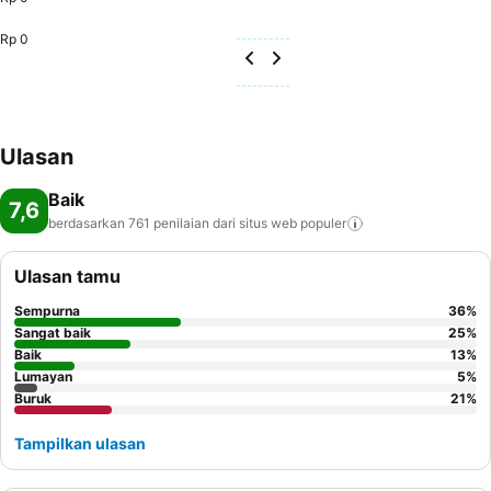
Rp 0
Ulasan
Baik
7,6
berdasarkan 761 penilaian dari situs web
populer
Ulasan tamu
Sempurna
36
%
Sangat baik
25
%
Baik
13
%
Lumayan
5
%
Buruk
21
%
Tampilkan ulasan