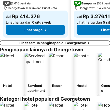
7,0
9,4
(
2.616 penilaian
)
Sempurna
(
569 peni
Georgetown, 0.6 km dari Pusat kota
Georgetown, 1.4 km da
Rp 414.376
Rp 3.276.1
dari
dari
Lihat harga dari
6 situs web
Lihat harga dari
5 si
Lihat harga
Lihat
Lihat semua penginapan di Georgetown
Penginapan lainnya di Georgetown
Hotel
Serviced
Resor
Hostel
Gues
apartment
e
Kategori hotel populer di Georgetown