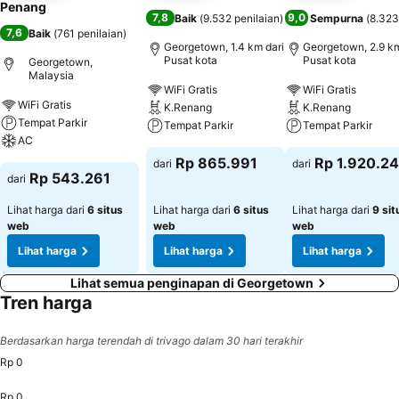
Penang
7,8
9,0
Baik
(
9.532 penilaian
)
Sempurna
(
8.323
7,6
Baik
(
761 penilaian
)
Georgetown, 1.4 km dari
Georgetown, 2.9 km
Pusat kota
Pusat kota
Georgetown,
Malaysia
WiFi Gratis
WiFi Gratis
WiFi Gratis
K.Renang
K.Renang
Tempat Parkir
Tempat Parkir
Tempat Parkir
AC
Rp 865.991
Rp 1.920.2
dari
dari
Rp 543.261
dari
Lihat harga dari
6 situs
Lihat harga dari
6 situs
Lihat harga dari
9 sit
web
web
web
Lihat harga
Lihat harga
Lihat harga
Lihat semua penginapan di Georgetown
Tren harga
Berdasarkan harga terendah di trivago dalam 30 hari terakhir
Rp 0
Rp 0