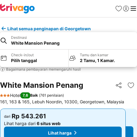
Favorit
Login
Me
Lihat semua penginapan di Georgetown
Destinasi
White Mansion Penang
Check-in/out
Tamu dan kamar
Pilih tanggal
2 Tamu, 1 Kamar.
Bagaimana pembayaran memengaruhi hasil
White Mansion Penang
Bagikan
Ta
Hotel
7,6
Baik
(
761 penilaian
)
3 Bintang
161, 163 & 165, Lebuh Noordin, 10300, Georgetown, Malaysia
Rp 543.261
Rp 543.261
dari
dari
Lihat harga dari
6 situs web
Lihat harga dari
6 situs web
Lihat harga
Lihat harga