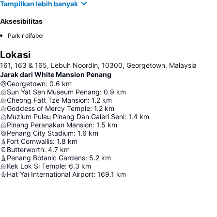
Tampilkan lebih banyak
Aksesibilitas
Parkir difabel
Lokasi
161, 163 & 165, Lebuh Noordin, 10300, Georgetown, Malaysia
Jarak dari White Mansion Penang
Georgetown
:
0.6
km
Sun Yat Sen Museum Penang
:
0.9
km
Cheong Fatt Tze Mansion
:
1.2
km
Goddess of Mercy Temple
:
1.2
km
Muzium Pulau Pinang Dan Galeri Seni
:
1.4
km
Pinang Peranakan Mansion
:
1.5
km
Penang City Stadium
:
1.6
km
Fort Cornwallis
:
1.8
km
Butterworth
:
4.7
km
Penang Botanic Gardens
:
5.2
km
Kek Lok Si Temple
:
6.3
km
Hat Yai International Airport
:
169.1
km