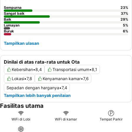
Sempurna
23
%
Sangat baik
37
%
Baik
29
%
Lumayan
5
%
Buruk
6
%
Tampilkan ulasan
Dinilai di atas rata-rata untuk Ota
Kebersihan
•
8,4
Transportasi umum
•
8,1
Lokasi
•
7,8
Kenyamanan kamar
•
7,6
Sepadan dengan harganya
•
7,4
Tampilkan lebih banyak penilaian
Fasilitas utama
WiFi di Lobi
WiFi di kamar
Tempat Parkir