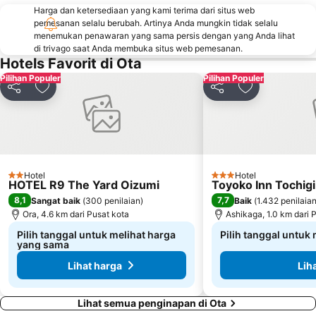
Harga dan ketersediaan yang kami terima dari situs web
pemesanan selalu berubah. Artinya Anda mungkin tidak selalu
menemukan penawaran yang sama persis dengan yang Anda lihat
di trivago saat Anda membuka situs web pemesanan.
Hotels Favorit di Ota
Pilihan Populer
Pilihan Populer
Bagikan
Tambahkan ke favorit
Bagikan
Tambahkan ke
Hotel
Hotel
2 Bintang
3 Bintang
HOTEL R9 The Yard Oizumi
Toyoko Inn Tochigi
8,1
7,7
Sangat baik
(
300 penilaian
)
Baik
(
1.432 penilaia
Ora, 4.6 km dari Pusat kota
Ashikaga, 1.0 km dari 
Pilih tanggal untuk melihat harga
Pilih tanggal untuk
yang sama
Lihat harga
Lih
Lihat semua penginapan di Ota