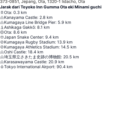
373-0851, Jepang, Ota, 1320-1 Iidacho, Ota
Jarak dari Toyoko Inn Gumma Ota eki Minami guchi
Ota
:
0.3
km
Kanayama Castle
:
2.8
km
Kumagaya Line Bridge Pier
:
5.9
km
Ashikaga Gakkō
:
8.1
km
Ota
:
8.6
km
Japan Snake Center
:
9.4
km
Kumagaya Rugby Stadium
:
13.9
km
Kumagaya Athletics Stadium
:
14.5
km
Oshi Castle
:
18.4
km
埼玉県立さきたま史跡の博物館
:
20.5
km
Karasawayama Castle
:
20.9
km
Tokyo International Airport
:
90.4
km