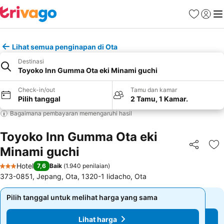
Favorit
Login
Me
Lihat semua penginapan di Ota
Destinasi
Toyoko Inn Gumma Ota eki Minami guchi
Check-in/out
Tamu dan kamar
Pilih tanggal
2 Tamu, 1 Kamar.
Bagaimana pembayaran memengaruhi hasil
Toyoko Inn Gumma Ota eki
Minami guchi
Bagikan
Ta
Hotel
7,6
Baik
(
1.940 penilaian
)
3 Bintang
373-0851, Jepang, Ota, 1320-1 Iidacho, Ota
Pilih tanggal untuk melihat harga yang sama
Pilih tanggal untuk melihat harga yang sama
Lihat harga
Lihat harga