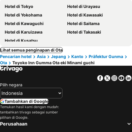
Hotel di Tokyo
Hotel di Urayasu
Hotel di Yokohama
Hotel di Kawasaki
Hotel di Kawaguchi
Hotel di Saitama
Hotel di Karuizawa
Hotel di Takasaki
Hotel di Kusatsu
Lihat semua penginapan di Ota
Pencarian hotel
Asia
Jepang
Kanto
Präfektur Gunma
Ota
Toyoko Inn Gumma Ota eki Minami guchi
Facebook
Twitter
Insta
Yo
Pilih negara
Tambahkan di Google
Temukan hasil kami dengan mudah:
tambahkan trivago sebagai sumber
pilihan di Google.
Perusahaan