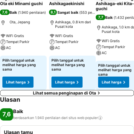
Ota eki Minami guchi
Ashikagaekinishi
Ashikaga-eki Kita-
guchi
7,6
8,1
Baik
(
1.940 penilaian
)
Sangat baik
(
553 penilaian
)
7,7
Baik
(
1.432 penil
Ota, Jepang
Ashikaga, 0.8 km dari
Pusat kota
Ashikaga, 1.0 km da
Pusat kota
WiFi Gratis
WiFi Gratis
WiFi Gratis
Tempat Parkir
Tempat Parkir
Tempat Parkir
AC
AC
AC
Lihat harga
Lihat harga
Pilih tanggal untuk
Pilih tanggal untuk
Lihat harga
melihat harga yang
melihat harga yang
Pilih tanggal untuk
sama
sama
melihat harga yang
sama
Lihat harga
Lihat harga
Lihat harga
Lihat semua penginapan di Ota
Ulasan
Baik
7,6
berdasarkan 1.940 penilaian dari situs web
populer
Ulasan tamu