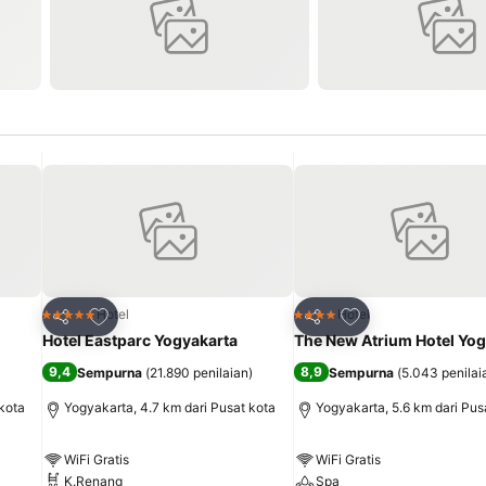
it
Tambahkan ke favorit
Tambahkan ke fav
Hotel
Hotel
5 Bintang
4 Bintang
Bagikan
Bagikan
Hotel Eastparc Yogyakarta
The New Atrium Hotel Yog
9,4
8,9
Sempurna
(
21.890 penilaian
)
Sempurna
(
5.043 penilai
kota
Yogyakarta, 4.7 km dari Pusat kota
Yogyakarta, 5.6 km dari Pus
WiFi Gratis
WiFi Gratis
K.Renang
Spa