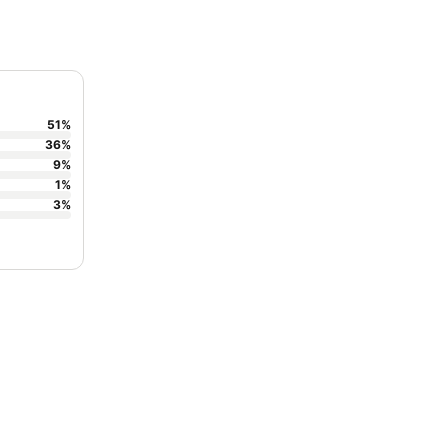
51
%
36
%
9
%
1
%
3
%