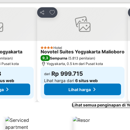
avorit
Tambahkan ke favorit
Bagikan
Hotel
4 Bintang
Yogyakarta
Novotel Suites Yogyakarta Malioboro
9,3
enilaian
)
Sempurna
(
5.813 penilaian
)
i Pusat kota
Yogyakarta, 0.5 km dari Pusat kota
3
Rp 999.715
dari
tus web
Lihat harga dari
6 situs web
ga
Lihat harga
Lihat semua penginapan di Y