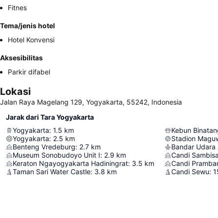
Fitnes
Tema/jenis hotel
Hotel Konvensi
Aksesibilitas
Parkir difabel
Lokasi
Jalan Raya Magelang 129, Yogyakarta, 55242, Indonesia
Jarak dari Tara Yogyakarta
Yogyakarta
:
1.5
km
Kebun Binatan
Yogyakarta
:
2.5
km
Stadion Magu
Benteng Vredeburg
:
2.7
km
Bandar Udara A
Museum Sonobudoyo Unit I
:
2.9
km
Candi Sambisa
Keraton Ngayogyakarta Hadiningrat
:
3.5
km
Candi Pramba
Taman Sari Water Castle
:
3.8
km
Candi Sewu
:
1