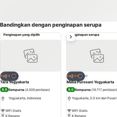
Bandingkan dengan penginapan serupa
Penginapan yang dipilih
Penginapan serupa
Selanjutnya
Tambahkan ke favorit
Tambahkan ke favor
Hotel
Hotel
4 Bintang
5 Bintang
Bagikan
Bagikan
Tara Yogyakarta
Melia Purosani Yogyakarta
8,9
9,0
Sempurna
(
4.939 penilaian
)
Sempurna
(
19.717 penilaian
)
Yogyakarta, Indonesia
Yogyakarta, 0.0 km dari Pusat 
WiFi Gratis
WiFi Gratis
K.Renang
K.Renang