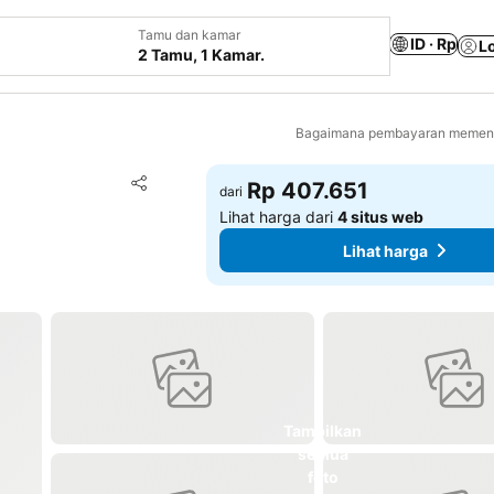
Tamu dan kamar
ID · Rp
L
2 Tamu, 1 Kamar.
Bagaimana pembayaran memenga
Tambahkan ke favorit
Rp 407.651
dari
Bagikan
Lihat harga dari
4 situs web
Lihat harga