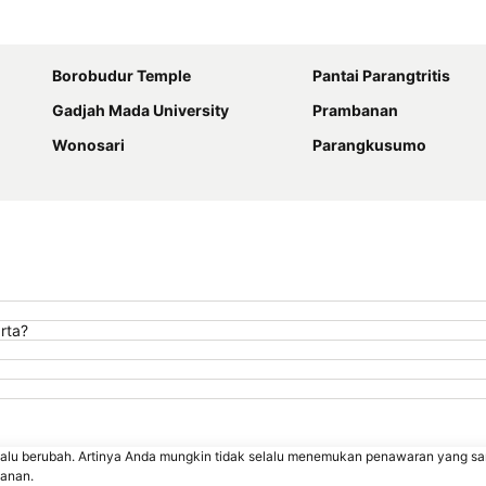
Perluas peta
Borobudur Temple
Pantai Parangtritis
Gadjah Mada University
Prambanan
Wonosari
Parangkusumo
rta?
lalu berubah. Artinya Anda mungkin tidak selalu menemukan penawaran yang sa
sanan.