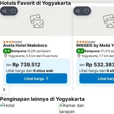
Hotels Favorit di Yogyakarta
Tambahkan ke favorit
Tambahkan ke f
Bagikan
Bagikan
Hotel
Hotel
4 Bintang
4 Bintang
Aveta Hotel Malioboro
INNSiDE by Meliá 
9,0
9,2
Sempurna
(
6.291 penilaian
)
Sempurna
(
11.412 p
Yogyakarta, 0.5 km dari Pusat kota
Yogyakarta, 7.7 km dar
Rp 739.512
Rp 532.38
dari
dari
Lihat harga dari
6 situs web
Lihat harga dari
8 si
Lihat harga
Lihat har
Penginapan lainnya di Yogyakarta