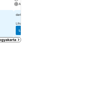
AC
Spa
Rp 162.110
Rp 532.383
dari
dari
Lihat harga dari
3 situs web
Lihat harga dari
8 situs we
Lihat harga
Lihat harga
ogyakarta