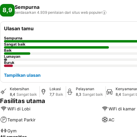
Sempurna
8,9
berdasarkan 4.939 penilaian dari situs web
populer
Ulasan tamu
Sempurna
Sangat baik
Baik
Lumayan
Buruk
Tampilkan ulasan
Kebersihan
Lokasi
Pelayanan
Kenyamana
8,4
Sangat baik
7,7
Baik
8,3
Sangat baik
8,4
Sangat 
Fasilitas utama
WiFi di Lobi
WiFi di kamar
Tempat Parkir
AC
Gym
All amenities