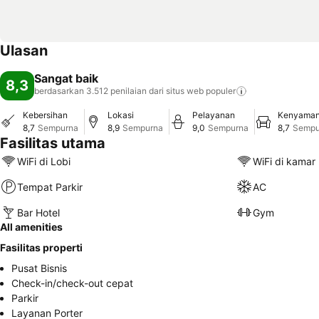
Ulasan
Sangat baik
8,3
berdasarkan 3.512 penilaian dari situs web
populer
Kebersihan
Lokasi
Pelayanan
Kenyama
8,7
Sempurna
8,9
Sempurna
9,0
Sempurna
8,7
Sempu
Fasilitas utama
WiFi di Lobi
WiFi di kamar
Tempat Parkir
AC
Bar Hotel
Gym
All amenities
Fasilitas properti
Pusat Bisnis
Check-in/check-out cepat
Parkir
Layanan Porter