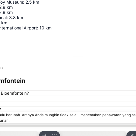
 Toy Museum
:
2.5
km
2.8
km
2.9
km
ial
:
3.8
km
km
nternational Airport
:
10
km
Perluas peta
an
mfontein
 Bloemfontein?
?
lalu berubah. Artinya Anda mungkin tidak selalu menemukan penawaran yang sa
sanan.
avorit
Tambahkan ke favorit