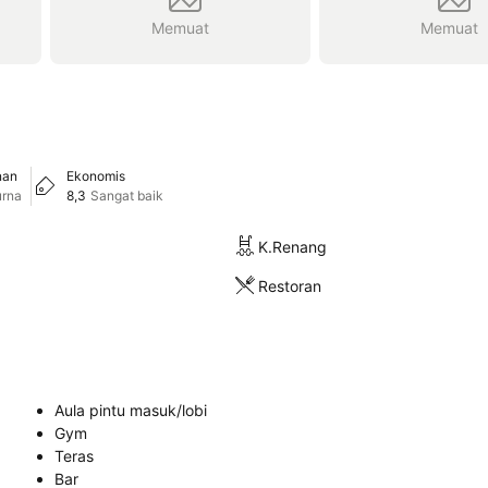
Memuat
Memuat
nan
Ekonomis
rna
8,3
Sangat baik
K.Renang
Restoran
Aula pintu masuk/lobi
Gym
Teras
Bar