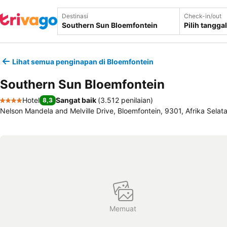
Destinasi
Check-in/out
Pilih tanggal
Lihat semua penginapan di Bloemfontein
Southern Sun Bloemfontein
Hotel
Sangat baik
(
3.512 penilaian
)
8,3
4 Bintang
Nelson Mandela and Melville Drive, Bloemfontein, 9301, Afrika Selat
Memuat