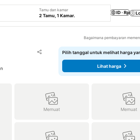
Tamu dan kamar
ID · Rp
L
2 Tamu, 1 Kamar.
Bagaimana pembayaran memenga
Tambahkan ke favorit
Pilih tanggal untuk melihat harga y
Bagikan
Lihat harga
an
Memuat
Memuat