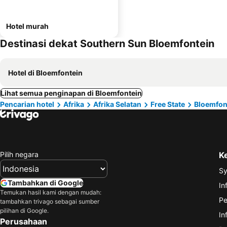
Hotel murah
Destinasi dekat Southern Sun Bloemfontein
Hotel di Bloemfontein
Lihat semua penginapan di Bloemfontein
Pencarian hotel
Afrika
Afrika Selatan
Free State
Bloemfon
Pilih negara
K
Sy
Tambahkan di Google
In
Temukan hasil kami dengan mudah:
Pe
tambahkan trivago sebagai sumber
pilihan di Google.
In
Perusahaan