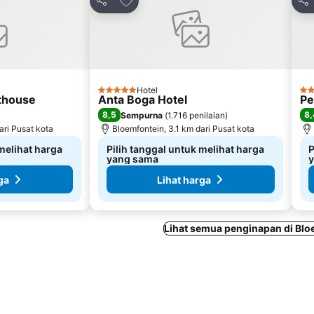
Bagikan
Bag
Hotel
5 Bintang
3 B
thouse
Anta Boga Hotel
Pe
8,5
8,
Sempurna
(
1.716 penilaian
)
ari Pusat kota
Bloemfontein, 3.1 km dari Pusat kota
 melihat harga
Pilih tanggal untuk melihat harga
P
yang sama
ga
Lihat harga
Lihat semua penginapan di Blo