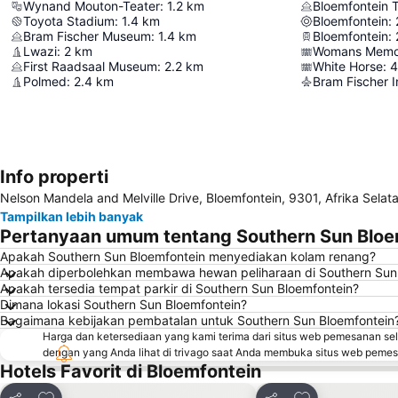
Wynand Mouton-Teater
:
1.2
km
Bloemfontein
Toyota Stadium
:
1.4
km
Bloemfontein
:
Bram Fischer Museum
:
1.4
km
Bloemfontein
:
Lwazi
:
2
km
Womans Memor
First Raadsaal Museum
:
2.2
km
White Horse
:
4
Polmed
:
2.4
km
Bram Fischer I
Info properti
Nelson Mandela and Melville Drive, Bloemfontein, 9301, Afrika Selat
Tampilkan lebih banyak
Pertanyaan umum tentang Southern Sun Bloe
Apakah Southern Sun Bloemfontein menyediakan kolam renang?
Apakah diperbolehkan membawa hewan peliharaan di Southern Sun
Apakah tersedia tempat parkir di Southern Sun Bloemfontein?
Dimana lokasi Southern Sun Bloemfontein?
Bagaimana kebijakan pembatalan untuk Southern Sun Bloemfontein
Harga dan ketersediaan yang kami terima dari situs web pemesanan se
dengan yang Anda lihat di trivago saat Anda membuka situs web peme
Hotels Favorit di Bloemfontein
Tambahkan ke favorit
Tambahkan ke f