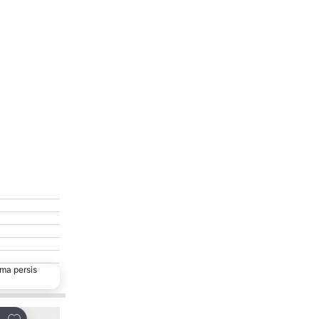
ma persis
Tambahkan ke favorit
Tambahkan ke favor