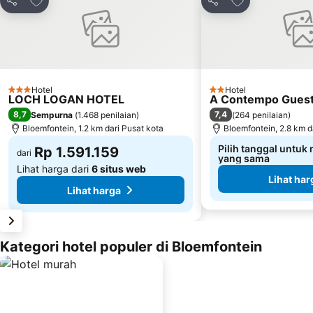
Bagikan
Bagikan
Hotel
Hotel
3 Bintang
2 Bintang
LOCH LOGAN HOTEL
A Contempo Gues
8,7
7,4
Sempurna
(
1.468 penilaian
)
(
264 penilaian
)
Bloemfontein, 1.2 km dari Pusat kota
Bloemfontein, 2.8 km d
Pilih tanggal untuk
Rp 1.591.159
dari
yang sama
Lihat harga dari
6 situs web
Lihat har
Lihat harga
Kategori hotel populer di Bloemfontein