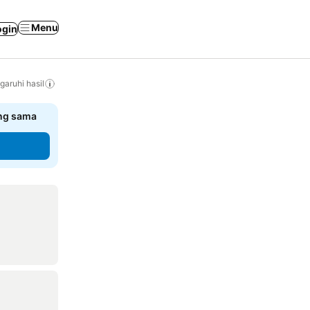
Menu
ogin
ruhi hasil
ang sama