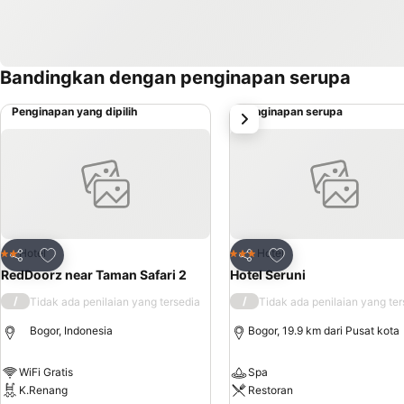
Bandingkan dengan penginapan serupa
Penginapan yang dipilih
Penginapan serupa
Selanjutnya
Tambahkan ke favorit
Tambahkan ke favor
Hotel
Hotel
2 Bintang
3 Bintang
Bagikan
Bagikan
RedDoorz near Taman Safari 2
Hotel Seruni
/
/
Tidak ada penilaian yang tersedia
Tidak ada penilaian yang ter
Bogor, Indonesia
Bogor, 19.9 km dari Pusat kota
WiFi Gratis
Spa
K.Renang
Restoran