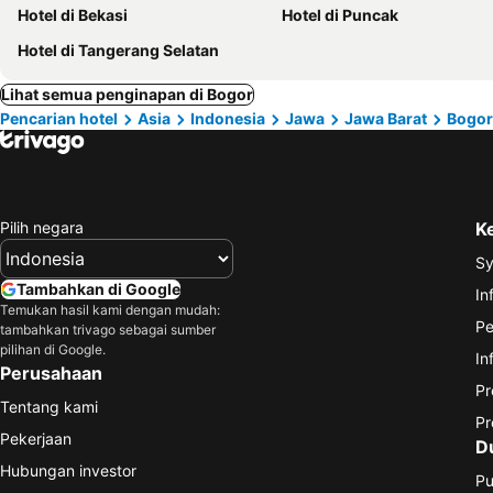
Hotel di Bekasi
Hotel di Puncak
Hotel di Tangerang Selatan
Lihat semua penginapan di Bogor
Pencarian hotel
Asia
Indonesia
Jawa
Jawa Barat
Bogor
Pilih negara
K
Sy
Tambahkan di Google
In
Temukan hasil kami dengan mudah:
Pe
tambahkan trivago sebagai sumber
pilihan di Google.
In
Perusahaan
Pr
Tentang kami
Pr
Pekerjaan
D
Hubungan investor
Pu