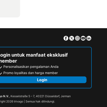
Facebook
Twitter
Instagram
Youtube
Linkedin
Login untuk manfaat eksklusif
member
Personalisasikan pengalaman Anda
Promo loyalitas dan harga member
Login
go N.V.
, Kesselstraße 5 – 7, 40221 Düsseldorf, Jerman
ight 2026 trivago | Semua hak dilindungi.