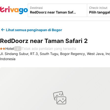
Destinasi
Check-in/out
Pilih tanggal
Lihat semua penginapan di Bogor
RedDoorz near Taman Safari 2
Hotel
Tidak ada penilaian yang tersedia
/
2 Bintang
Jl. Sindang Subur, RT.3, South Tugu, Bogor Regency, West Java, In
Indonesia