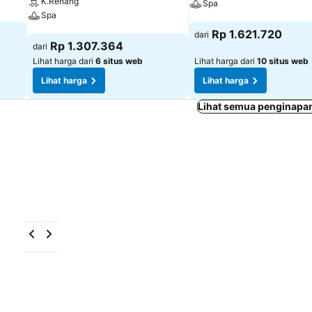
K.Renang
Spa
Spa
Lihat harga
Rp 1.621.720
dari
Lihat harga
Rp 1.307.364
dari
Lihat harga dari
6 situs web
Lihat harga dari
10 situs web
Lihat harga
Lihat harga
Lihat semua penginapan