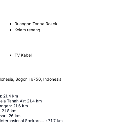
Ruangan Tanpa Rokok
Kolam renang
TV Kabel
donesia, Bogor, 16750, Indonesia
u
:
21.4
km
la Tanah Air
:
21.4
km
angan
:
21.6
km
:
21.8
km
sari
:
26
km
Bandar Udara Internasional Soekarno-Hatta
:
71.7
km