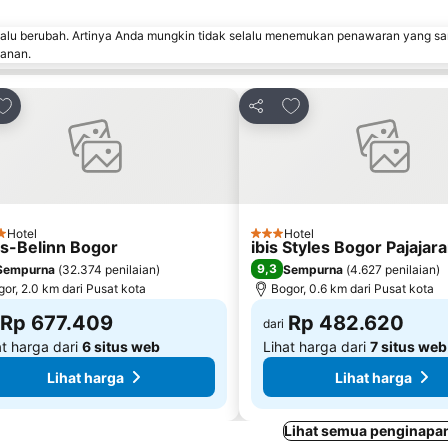
lalu berubah. Artinya Anda mungkin tidak selalu menemukan penawaran yang sa
sanan.
Tambahkan ke favorit
Tambahkan ke favorit
an
Bagikan
Hotel
Hotel
tang
3 Bintang
s-Belinn Bogor
ibis Styles Bogor Pajajar
9,3
Sempurna
(
32.374 penilaian
)
Sempurna
(
4.627 penilaian
)
or, 2.0 km dari Pusat kota
Bogor, 0.6 km dari Pusat kota
Rp 677.409
Rp 482.620
dari
at harga dari
6 situs web
Lihat harga dari
7 situs web
Lihat harga
Lihat harga
Lihat semua penginapan