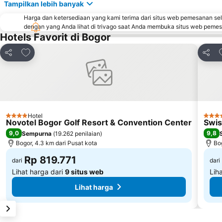
Tampilkan lebih banyak
Harga dan ketersediaan yang kami terima dari situs web pemesanan se
dengan yang Anda lihat di trivago saat Anda membuka situs web peme
Hotels Favorit di Bogor
Tambahkan ke favorit
Bagikan
Bagik
Hotel
4 Bintang
4 Bin
Novotel Bogor Golf Resort & Convention Center
Swis
9,0
9,8
Sempurna
(
19.262 penilaian
)
Bogor, 4.3 km dari Pusat kota
Bog
Rp 819.771
dari
dari
Lihat harga dari
9 situs web
Lih
Lihat harga