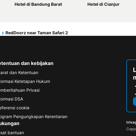
Hotel di Bandung Barat
Hotel di Cianjur
RedDoorz near Taman Safari 2
etentuan dan kebijakan
arat dan Ketentuan
formasi Ketetapan Hukum
mberitahuan Privasi
formasi DSA
eferensi cookie
ogram Pengungkapan Kerentanan
triva
ukungan
Copyr
sat bantuan