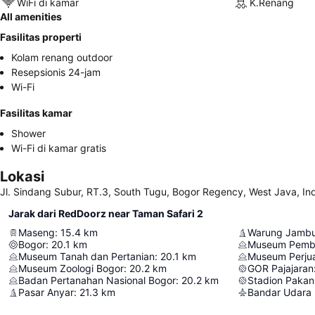
WiFi di kamar
K.Renang
All amenities
Fasilitas properti
Kolam renang outdoor
Resepsionis 24-jam
Wi-Fi
Fasilitas kamar
Shower
Wi-Fi di kamar gratis
Lokasi
Jl. Sindang Subur, RT.3, South Tugu, Bogor Regency, West Java, In
Jarak dari RedDoorz near Taman Safari 2
Maseng
:
15.4
km
Warung Jamb
Bogor
:
20.1
km
Museum Pembe
Museum Tanah dan Pertanian
:
20.1
km
Museum Perju
Museum Zoologi Bogor
:
20.2
km
GOR Pajajaran
Badan Pertanahan Nasional Bogor
:
20.2
km
Stadion Pakan
Pasar Anyar
:
21.3
km