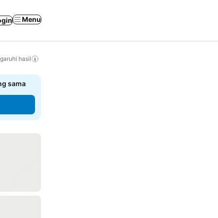
Menu
ogin
ruhi hasil
ang sama