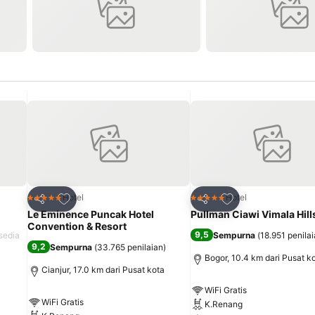
it
Tambahkan ke favorit
Tambahkan ke fav
Hotel
Hotel
5 Bintang
5 Bintang
Bagikan
Bagikan
Le Eminence Puncak Hotel
Pullman Ciawi Vimala Hill
Convention & Resort
9,5
sedia
Sempurna
(
18.951 penila
9,2
Sempurna
(
33.765 penilaian
)
Bogor, 10.4 km dari Pusat k
Cianjur, 17.0 km dari Pusat kota
WiFi Gratis
WiFi Gratis
K.Renang