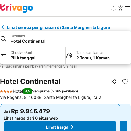
Favorit
Login
Me
Lihat semua penginapan di Santa Margherita Ligure
Destinasi
Hotel Continental
Check-in/out
Tamu dan kamar
Pilih tanggal
2 Tamu, 1 Kamar.
Bagaimana pembayaran memengaruhi hasil
Hotel Continental
Bagikan
Ta
Hotel
8,9
Sempurna
(
5.069 penilaian
)
4 Bintang
Via Pagana, 8, 16038, Santa Margherita Ligure, Italia
Rp 9.946.479
Rp 9.946.479
dari
dari
Lihat harga dari
6 situs web
Lihat harga dari
6 situs web
Lihat harga
Lihat harga