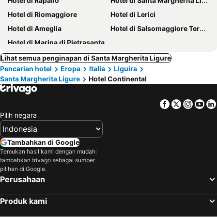
Hotel di Rapallo
Hotel di Santa Margherita Ligure
Hotel di Riomaggiore
Hotel di Lerici
Hotel di Ameglia
Hotel di Salsomaggiore Terme
Hotel di Marina di Pietrasanta
Lihat semua penginapan di Santa Margherita Ligure
Pencarian hotel
Eropa
Italia
Liguira
Santa Margherita Ligure
Hotel Continental
Facebook
Twitter
Insta
Yo
Pilih negara
Tambahkan di Google
Temukan hasil kami dengan mudah:
tambahkan trivago sebagai sumber
pilihan di Google.
Perusahaan
Produk kami