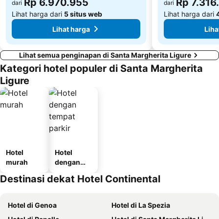
Rp 6.970.955
Rp 7.316
dari
dari
Lihat harga dari
5 situs web
Lihat harga dari
Lihat harga
Liha
Lihat semua penginapan di Santa Margherita Ligure
Kategori hotel populer di Santa Margherita
Ligure
Hotel
Hotel
murah
dengan
tempat
Destinasi dekat Hotel Continental
parkir
Hotel di Genoa
Hotel di La Spezia