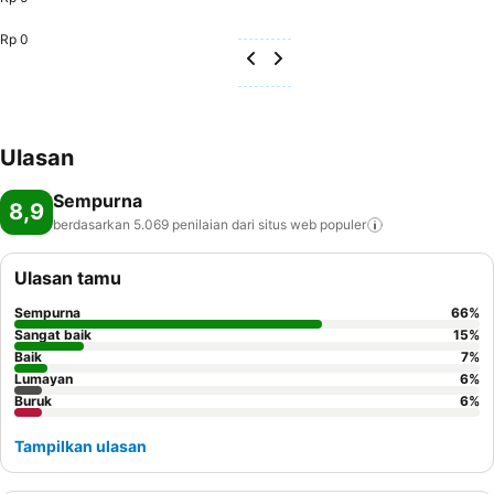
Rp 0
Ulasan
Sempurna
8,9
berdasarkan 5.069 penilaian dari situs web
populer
Ulasan tamu
Sempurna
66
%
Sangat baik
15
%
Baik
7
%
Lumayan
6
%
Buruk
6
%
Tampilkan ulasan