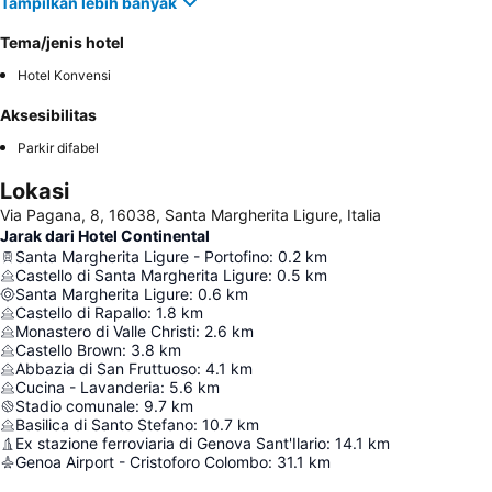
Tampilkan lebih banyak
Tema/jenis hotel
Hotel Konvensi
Aksesibilitas
Parkir difabel
Lokasi
Via Pagana, 8, 16038, Santa Margherita Ligure, Italia
Jarak dari Hotel Continental
Santa Margherita Ligure - Portofino
:
0.2
km
Castello di Santa Margherita Ligure
:
0.5
km
Santa Margherita Ligure
:
0.6
km
Castello di Rapallo
:
1.8
km
Monastero di Valle Christi
:
2.6
km
Castello Brown
:
3.8
km
Abbazia di San Fruttuoso
:
4.1
km
Cucina - Lavanderia
:
5.6
km
Stadio comunale
:
9.7
km
Basilica di Santo Stefano
:
10.7
km
Ex stazione ferroviaria di Genova Sant'Ilario
:
14.1
km
Genoa Airport - Cristoforo Colombo
:
31.1
km