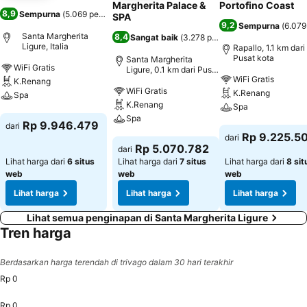
Margherita Palace &
Portofino Coast
8,9
Sempurna
(
5.069 penilaian
)
SPA
9,2
Sempurna
(
6.079
Santa Margherita
8,4
Sangat baik
(
3.278 penilaian
)
Ligure, Italia
Rapallo, 1.1 km dari
Pusat kota
Santa Margherita
WiFi Gratis
Ligure, 0.1 km dari Pusat
WiFi Gratis
kota
K.Renang
WiFi Gratis
K.Renang
Spa
K.Renang
Spa
Spa
Lihat harga
Rp 9.946.479
dari
Lihat harga
Rp 9.225.5
dari
Lihat harga
Rp 5.070.782
dari
Lihat harga dari
6 situs
Lihat harga dari
7 situs
Lihat harga dari
8 sit
web
web
web
Lihat harga
Lihat harga
Lihat harga
Lihat semua penginapan di Santa Margherita Ligure
Tren harga
Berdasarkan harga terendah di trivago dalam 30 hari terakhir
Rp 0
Rp 0