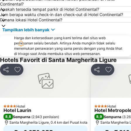
Continental?
Apakah tersedia tempat parkir di Hotel Continental?
Jam berapa waktu check-in dan check-out di Hotel Continental?
Dimana lokasi Hotel Continental?
Tampilkan lebih banyak
Harga dan ketersediaan yang kami terima dari situs web
pemesanan selalu berubah. Artinya Anda mungkin tidak selalu
menemukan penawaran yang sama persis dengan yang Anda lihat
di trivago saat Anda membuka situs web pemesanan.
Hotels Favorit di Santa Margherita Ligure
Bagikan
Tambahkan ke favorit
Bagikan
Tambahkan
Hotel
Hotel
4 Bintang
4 Bintang
Hotel Laurin
Hotel Metropol
8,8
8,9
Sempurna
(
2.943 penilaian
)
Sempurna
(
3.26
Santa Margherita Ligure, 0.4 km dari Pusat kota
Santa Margherita L