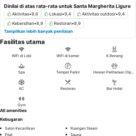
Dinilai di atas rata-rata untuk Santa Margherita Ligure
Aktivitas
•
9,6
Lokasi
•
9,4
Aktivitas outdoor
•
9,4
Kebersihan
•
8,9
Restoran
•
8,9
Tampilkan lebih banyak penilaian
Fasilitas utama
WiFi di Lobi
WiFi di kamar
K.Renang
Spa
Tempat Parkir
Hewan Peliharaan Diperbolehkan
AC
Restoran
Bar Hotel
Gym
All amenities
Kebugaran
Salon Kecantikan
Ruangan Steam
Pijat
Sauna