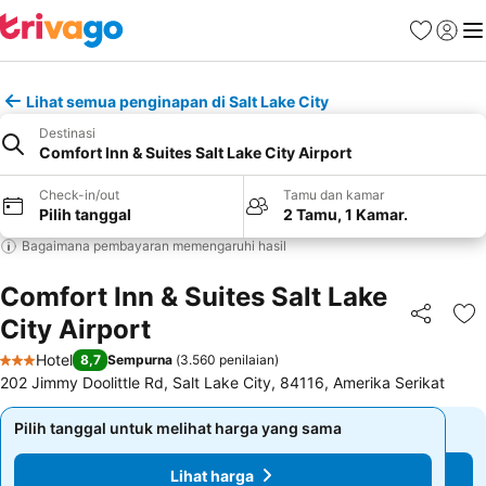
Favorit
Login
Me
Lihat semua penginapan di Salt Lake City
Destinasi
Comfort Inn & Suites Salt Lake City Airport
Check-in/out
Tamu dan kamar
Pilih tanggal
2 Tamu, 1 Kamar.
Bagaimana pembayaran memengaruhi hasil
Comfort Inn & Suites Salt Lake
City Airport
Bagikan
Ta
Hotel
8,7
Sempurna
(
3.560 penilaian
)
3 Bintang
202 Jimmy Doolittle Rd, Salt Lake City, 84116, Amerika Serikat
Pilih tanggal untuk melihat harga yang sama
Pilih tanggal untuk melihat harga yang sama
Lihat harga
Lihat harga