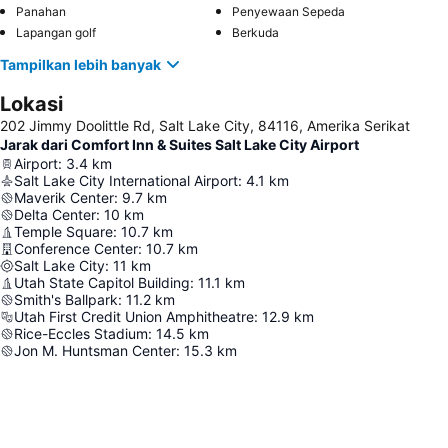
Panahan
Penyewaan Sepeda
Lapangan golf
Berkuda
Tampilkan lebih banyak
Lokasi
202 Jimmy Doolittle Rd, Salt Lake City, 84116, Amerika Serikat
Jarak dari Comfort Inn & Suites Salt Lake City Airport
Airport
:
3.4
km
Salt Lake City International Airport
:
4.1
km
Maverik Center
:
9.7
km
Delta Center
:
10
km
Temple Square
:
10.7
km
Conference Center
:
10.7
km
Salt Lake City
:
11
km
Utah State Capitol Building
:
11.1
km
Smith's Ballpark
:
11.2
km
Utah First Credit Union Amphitheatre
:
12.9
km
Rice-Eccles Stadium
:
14.5
km
Jon M. Huntsman Center
:
15.3
km