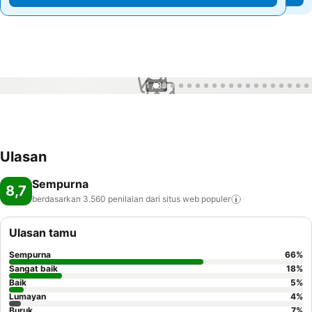
1 / 83
Ulasan
Sempurna
8,7
berdasarkan 3.560 penilaian dari situs web
populer
Ulasan tamu
Sempurna
66
%
Sangat baik
18
%
Baik
5
%
Lumayan
4
%
Buruk
7
%