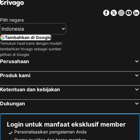
Facebook
Twitter
Insta
Yo
Pilih negara
Tambahkan di Google
Temukan hasil kami dengan mudah:
tambahkan trivago sebagai sumber
pilihan di Google.
Perusahaan
Produk kami
Ketentuan dan kebijakan
Dukungan
Login untuk manfaat eksklusif member
Personalisasikan pengalaman Anda
Promo loyalitas dan harga member