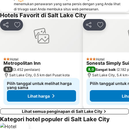
menemukan penawaran yang sama persis dengan yang Anda lihat
di trivago saat Anda membuka situs web pemesanan.
Hotels Favorit di Salt Lake City
Bagikan
Tambahkan ke favorit
Bagikan
Tambahkan ke
Hotel
Hotel
2 Bintang
3 Bintang
Metropolitan Inn
Sonesta Simply Suit
6,1
8,0
(
3.452 penilaian
)
Sangat baik
(
2.182 p
Salt Lake City, 0.5 km dari Pusat kota
Salt Lake City, 5.4 km 
Pilih tanggal untuk melihat harga
Pilih tanggal untuk
yang sama
Lihat harga
Lih
Lihat semua penginapan di Salt Lake City
Kategori hotel populer di Salt Lake City