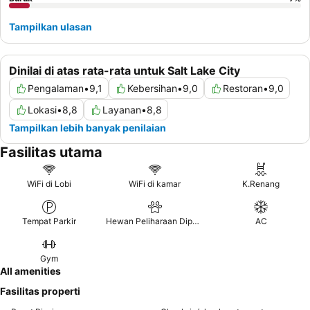
Tampilkan ulasan
Dinilai di atas rata-rata untuk Salt Lake City
Pengalaman
•
9,1
Kebersihan
•
9,0
Restoran
•
9,0
Lokasi
•
8,8
Layanan
•
8,8
Tampilkan lebih banyak penilaian
Fasilitas utama
WiFi di Lobi
WiFi di kamar
K.Renang
Tempat Parkir
Hewan Peliharaan Diperbolehkan
AC
Gym
All amenities
Fasilitas properti