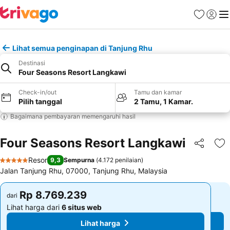
Favorit
Login
Me
Lihat semua penginapan di Tanjung Rhu
Destinasi
Four Seasons Resort Langkawi
Check-in/out
Tamu dan kamar
Pilih tanggal
2 Tamu, 1 Kamar.
Bagaimana pembayaran memengaruhi hasil
Four Seasons Resort Langkawi
Bagikan
Ta
Resor
9,3
Sempurna
(
4.172 penilaian
)
5 Bintang
Jalan Tanjung Rhu, 07000, Tanjung Rhu, Malaysia
Rp 8.769.239
Rp 8.769.239
dari
dari
Lihat harga dari
6 situs web
Lihat harga dari
6 situs web
Lihat harga
Lihat harga