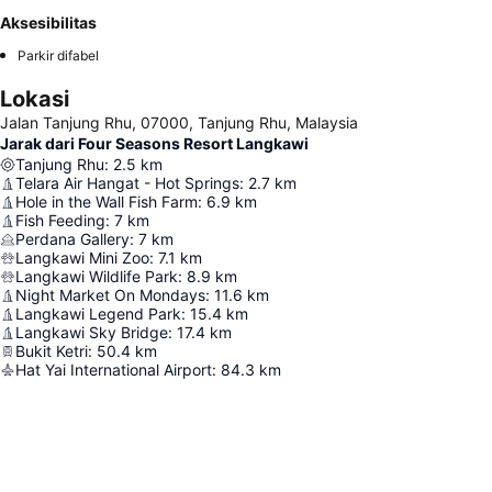
Aksesibilitas
Parkir difabel
Lokasi
Jalan Tanjung Rhu, 07000, Tanjung Rhu, Malaysia
Jarak dari Four Seasons Resort Langkawi
Tanjung Rhu
:
2.5
km
Telara Air Hangat - Hot Springs
:
2.7
km
Hole in the Wall Fish Farm
:
6.9
km
Fish Feeding
:
7
km
Perdana Gallery
:
7
km
Langkawi Mini Zoo
:
7.1
km
Langkawi Wildlife Park
:
8.9
km
Night Market On Mondays
:
11.6
km
Langkawi Legend Park
:
15.4
km
Langkawi Sky Bridge
:
17.4
km
Bukit Ketri
:
50.4
km
Hat Yai International Airport
:
84.3
km