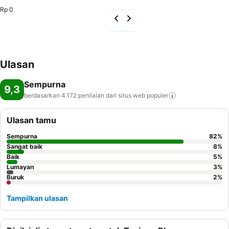
Rp 0
Ulasan
Sempurna
9,3
berdasarkan 4.172 penilaian dari situs web
populer
Ulasan tamu
Sempurna
82
%
Sangat baik
8
%
Baik
5
%
Lumayan
3
%
Buruk
2
%
Tampilkan ulasan