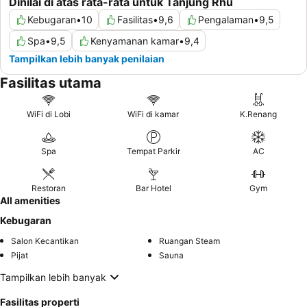
Dinilai di atas rata-rata untuk Tanjung Rhu
Kebugaran
•
10
Fasilitas
•
9,6
Pengalaman
•
9,5
Spa
•
9,5
Kenyamanan kamar
•
9,4
Tampilkan lebih banyak penilaian
Fasilitas utama
WiFi di Lobi
WiFi di kamar
K.Renang
Spa
Tempat Parkir
AC
Restoran
Bar Hotel
Gym
All amenities
Kebugaran
Salon Kecantikan
Ruangan Steam
Pijat
Sauna
Tampilkan lebih banyak
Fasilitas properti