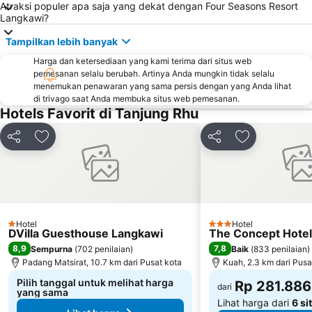
Atraksi populer apa saja yang dekat dengan Four Seasons Resort
Langkawi?
Tampilkan lebih banyak
Harga dan ketersediaan yang kami terima dari situs web
pemesanan selalu berubah. Artinya Anda mungkin tidak selalu
menemukan penawaran yang sama persis dengan yang Anda lihat
di trivago saat Anda membuka situs web pemesanan.
Hotels Favorit di Tanjung Rhu
Bagikan
Tambahkan ke favorit
Bagikan
Tambahkan ke
Hotel
Hotel
1 Bintang
3 Bintang
DVilla Guesthouse Langkawi
The Concept Hotel
8,9
7,8
Sempurna
(
702 penilaian
)
Baik
(
833 penilaian
)
Padang Matsirat, 10.7 km dari Pusat kota
Kuah, 2.3 km dari Pusa
Pilih tanggal untuk melihat harga
Rp 281.886
dari
yang sama
Lihat harga dari
6 si