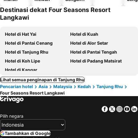
kolam
temp
Destinasi dekat Four Seasons Resort
renang
parki
Langkawi
Hotel di Hat Yai
Hotel di Kuah
Hotel di Pantai Cenang
Hotel di Alor Setar
Hotel di Tanjung Rhu
Hotel di Pantai Tengah
Hotel di Koh Lipe
Hotel di Padang Matsirat
Hotel di Kangar
Lihat semua penginapan di Tanjung Rhu
Pencarian hotel
Asia
Malaysia
Kedah
Tanjung Rhu
Four Seasons Resort Langkawi
Facebook
Twitter
Insta
Yo
Pilih negara
Tambahkan di Google