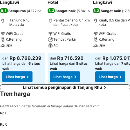
Langkawi
Hotel
Langkawi
9,3
8,3
8,2
Sempurna
(
4.172 penilaian
)
Sangat baik
(
5.841 penilaian
Sangat baik
)
(
17.6
Tanjung Rhu,
Pantai Cenang, 0.1 km
Kuah, 0.5 km dari 
Malaysia
dari Pusat kota
kota
WiFi Gratis
WiFi Gratis
WiFi Gratis
K.Renang
Tempat Parkir
K.Renang
Spa
AC
Spa
Lihat harga
Lihat harga
Lihat harga
Rp 8.769.239
Rp 716.590
Rp 1.075.91
dari
dari
dari
Lihat harga dari
6 situs
Lihat harga dari
8 situs
Lihat harga dari
7 sit
web
web
web
Lihat harga
Lihat harga
Lihat harga
Lihat semua penginapan di Tanjung Rhu
Tren harga
Berdasarkan harga terendah di trivago dalam 30 hari terakhir
Rp 0
Rp 0