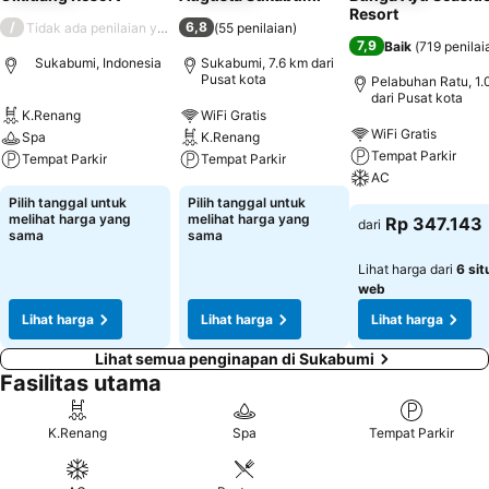
Resort
/
6,8
Tidak ada penilaian yang tersedia
(
55 penilaian
)
7,9
Baik
(
719 penilai
Sukabumi, Indonesia
Sukabumi, 7.6 km dari
Pusat kota
Pelabuhan Ratu, 1.
dari Pusat kota
K.Renang
WiFi Gratis
WiFi Gratis
Spa
K.Renang
Tempat Parkir
Tempat Parkir
Tempat Parkir
AC
Pilih tanggal untuk
Pilih tanggal untuk
melihat harga yang
melihat harga yang
Rp 347.143
dari
sama
sama
Lihat harga dari
6 sit
web
Lihat harga
Lihat harga
Lihat harga
Lihat semua penginapan di Sukabumi
Fasilitas utama
K.Renang
Spa
Tempat Parkir