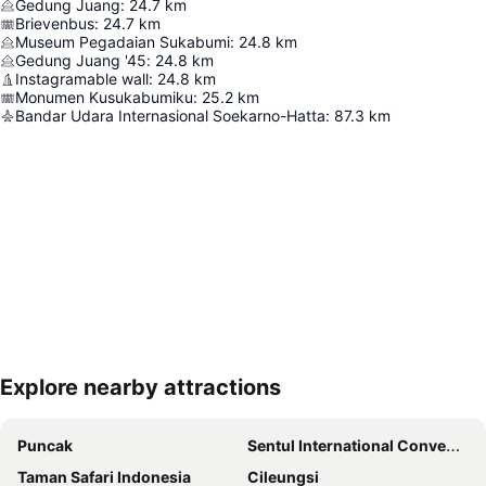
Gedung Juang
:
24.7
km
Brievenbus
:
24.7
km
Museum Pegadaian Sukabumi
:
24.8
km
Gedung Juang '45
:
24.8
km
Instagramable wall
:
24.8
km
Monumen Kusukabumiku
:
25.2
km
Bandar Udara Internasional Soekarno-Hatta
:
87.3
km
Explore nearby attractions
Perluas peta
Puncak
Sentul International Convention Center
Taman Safari Indonesia
Cileungsi