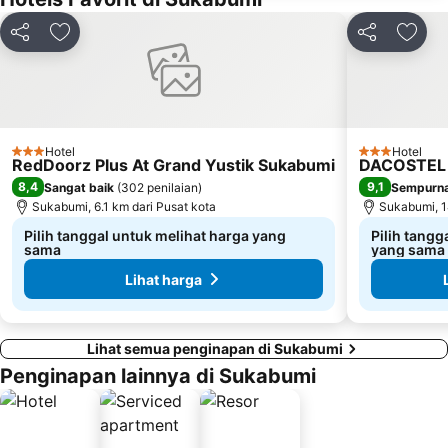
Bagikan
Tambahkan ke favorit
Bagikan
Tamba
Hotel
Hotel
3 Bintang
3 Bintang
RedDoorz Plus At Grand Yustik Sukabumi
DACOSTEL 
8,4
9,1
Sangat baik
(
302 penilaian
)
Sempurn
Sukabumi, 6.1 km dari Pusat kota
Sukabumi, 1
Pilih tanggal untuk melihat harga yang
Pilih tangg
sama
yang sama
Lihat harga
Lihat semua penginapan di Sukabumi
Penginapan lainnya di Sukabumi