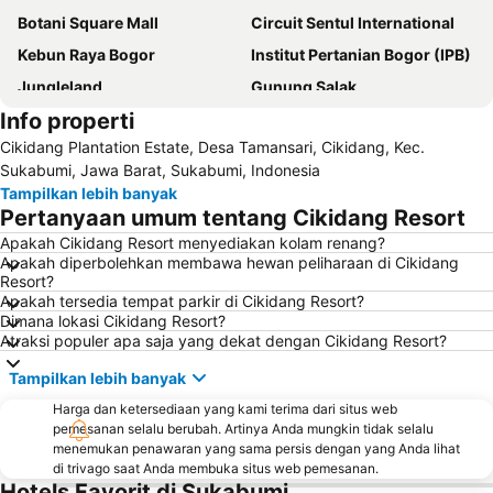
Botani Square Mall
Circuit Sentul International
Kebun Raya Bogor
Institut Pertanian Bogor (IPB)
Jungleland
Gunung Salak
Info properti
Curug Luhur
Gunung Mas Wisata Agro
Cikidang Plantation Estate, Desa Tamansari, Cikidang, Kec.
Ciloto
Curug Cigamea
Sukabumi, Jawa Barat, Sukabumi, Indonesia
Bogor Trade Mall
Taman Rekreasi Danau Lido
Tampilkan lebih banyak
Pertanyaan umum tentang Cikidang Resort
Botani Square
Istana Bogor
Apakah Cikidang Resort menyediakan kolam renang?
Apakah diperbolehkan membawa hewan peliharaan di Cikidang
Resort?
Apakah tersedia tempat parkir di Cikidang Resort?
Dimana lokasi Cikidang Resort?
Atraksi populer apa saja yang dekat dengan Cikidang Resort?
Tampilkan lebih banyak
Harga dan ketersediaan yang kami terima dari situs web
pemesanan selalu berubah. Artinya Anda mungkin tidak selalu
menemukan penawaran yang sama persis dengan yang Anda lihat
di trivago saat Anda membuka situs web pemesanan.
Hotels Favorit di Sukabumi