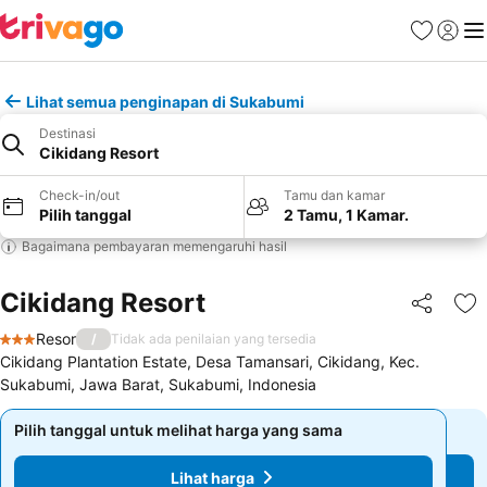
Favorit
Login
Me
Lihat semua penginapan di Sukabumi
Destinasi
Cikidang Resort
Check-in/out
Tamu dan kamar
Pilih tanggal
2 Tamu, 1 Kamar.
Bagaimana pembayaran memengaruhi hasil
Cikidang Resort
Bagikan
Ta
Resor
/
Tidak ada penilaian yang tersedia
3 Bintang
Cikidang Plantation Estate, Desa Tamansari, Cikidang, Kec.
Sukabumi, Jawa Barat, Sukabumi, Indonesia
Pilih tanggal untuk melihat harga yang sama
Pilih tanggal untuk melihat harga yang sama
Lihat harga
Lihat harga