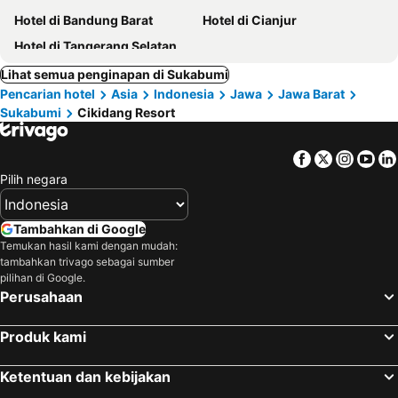
Hotel di Bandung Barat
Hotel di Cianjur
Hotel di Tangerang Selatan
Lihat semua penginapan di Sukabumi
Pencarian hotel
Asia
Indonesia
Jawa
Jawa Barat
Sukabumi
Cikidang Resort
Facebook
Twitter
Insta
Yo
Pilih negara
Tambahkan di Google
Temukan hasil kami dengan mudah:
tambahkan trivago sebagai sumber
pilihan di Google.
Perusahaan
Produk kami
Ketentuan dan kebijakan