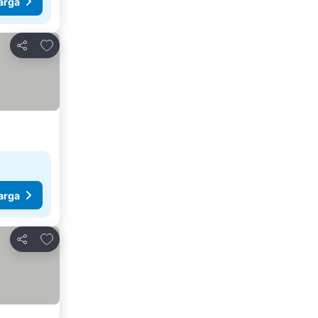
arga
Tambahkan ke favorit
Bagikan
arga
Tambahkan ke favorit
Bagikan