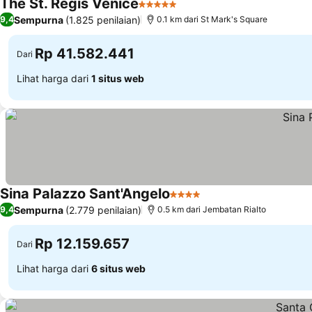
The St. Regis Venice
5 Bintang
Lihat harga
Sempurna
(1.825 penilaian)
9,4
0.1 km dari St Mark's Square
Rp 41.582.441
Dari
Lihat harga dari
1 situs web
Sina Palazzo Sant'Angelo
4 Bintang
Lihat harga
Sempurna
(2.779 penilaian)
9,4
0.5 km dari Jembatan Rialto
Rp 12.159.657
Dari
Lihat harga dari
6 situs web