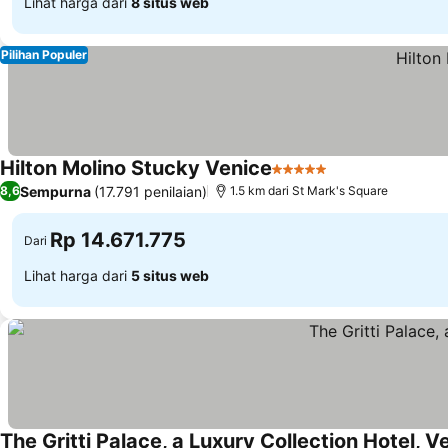
Lihat harga dari
8 situs web
Pilihan Populer
Hilton Molino Stucky Venice
5 Bintang
Lihat harga
Sempurna
(17.791 penilaian)
8,6
1.5 km dari St Mark's Square
Rp 14.671.775
Dari
Lihat harga dari
5 situs web
The Gritti Palace, a Luxury Collection Hotel, V