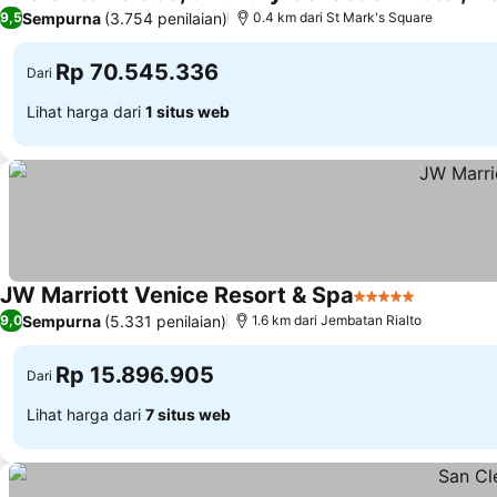
Sempurna
(3.754 penilaian)
9,5
0.4 km dari St Mark's Square
Rp 70.545.336
Dari
Lihat harga dari
1 situs web
JW Marriott Venice Resort & Spa
5 Bintang
Lihat har
Sempurna
(5.331 penilaian)
9,0
1.6 km dari Jembatan Rialto
Rp 15.896.905
Dari
Lihat harga dari
7 situs web