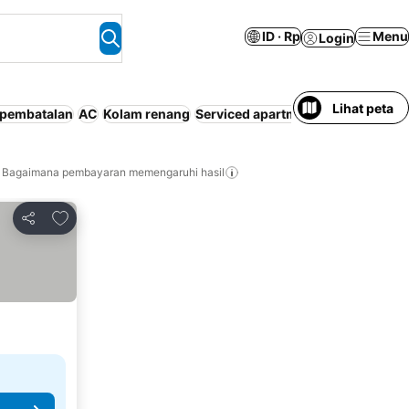
ID · Rp
Menu
Login
Lihat peta
 pembatalan
AC
Kolam renang
Serviced apartment
Parkir
Paket 
Bagaimana pembayaran memengaruhi hasil
Tambahkan ke favorit
Bagikan