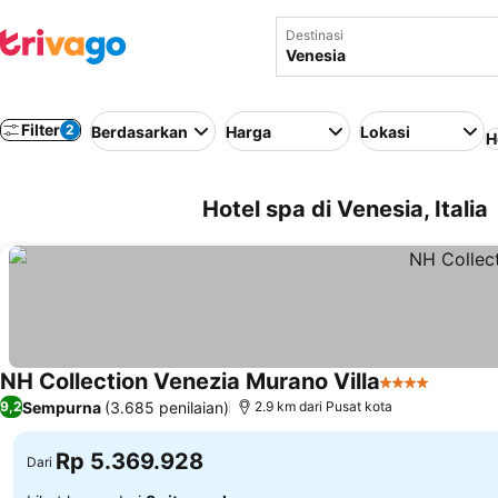
Destinasi
Filter
2
Berdasarkan
Harga
Lokasi
H
Hotel spa di Venesia, Italia
NH Collection Venezia Murano Villa
4 Bintang
Lihat h
Sempurna
(3.685 penilaian)
9,2
2.9 km dari Pusat kota
Rp 5.369.928
Dari