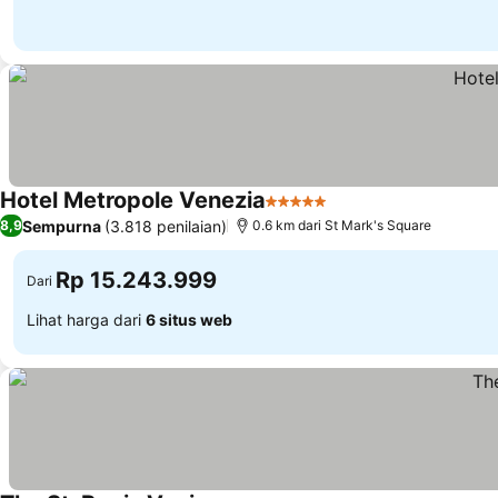
Hotel Metropole Venezia
5 Bintang
Lihat harga
Sempurna
(3.818 penilaian)
8,9
0.6 km dari St Mark's Square
Rp 15.243.999
Dari
Lihat harga dari
6 situs web