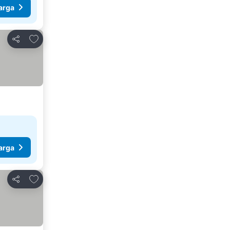
arga
Tambahkan ke favorit
Bagikan
arga
Tambahkan ke favorit
Bagikan