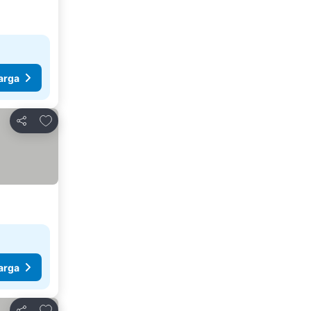
arga
Tambahkan ke favorit
Bagikan
arga
Tambahkan ke favorit