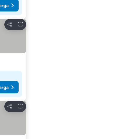
arga
Tambahkan ke favorit
Bagikan
arga
Tambahkan ke favorit
Bagikan