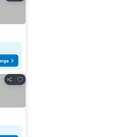
arga
Tambahkan ke favorit
Bagikan