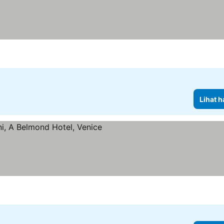
Lihat h
g
ihat harga