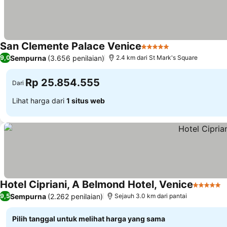
San Clemente Palace Venice
5 Bintang
Lihat harga
Sempurna
(3.656 penilaian)
9,0
2.4 km dari St Mark's Square
Rp 25.854.555
Dari
Lihat harga dari
1 situs web
Hotel Cipriani, A Belmond Hotel, Venice
5 Bintan
L
Sempurna
(2.262 penilaian)
9,5
Sejauh 3.0 km dari pantai
Pilih tanggal untuk melihat harga yang sama