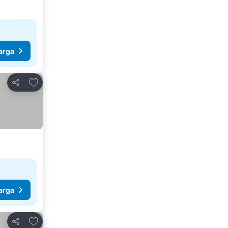
arga
Tambahkan ke favorit
Bagikan
arga
Tambahkan ke favorit
Bagikan