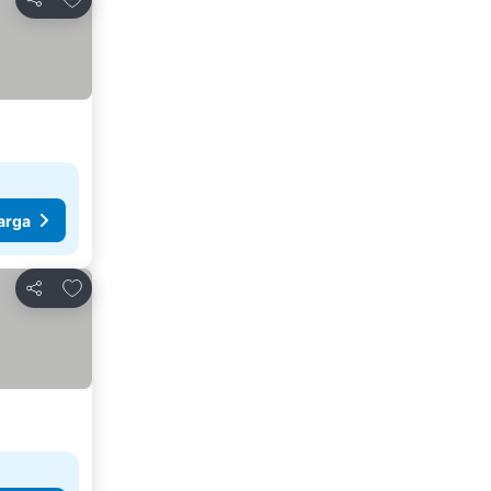
Bagikan
arga
Tambahkan ke favorit
Bagikan