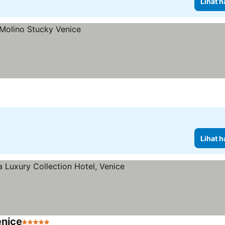
Lihat h
Lihat h
enice