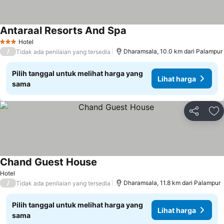
Antaraal Resorts And Spa
Hotel
3 Bintang
/
Dharamsala, 10.0 km dari Palampur
Tidak ada penilaian yang tersedia
Pilih tanggal untuk melihat harga yang
Lihat harga
sama
Bagikan
Ta
Chand Guest House
Hotel
/
Dharamsala, 11.8 km dari Palampur
Tidak ada penilaian yang tersedia
Pilih tanggal untuk melihat harga yang
Lihat harga
sama