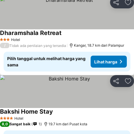
Bagikan
Ta
Dharamshala Retreat
Hotel
3 Bintang
/
Kangar, 18.7 km dari Palampur
Tidak ada penilaian yang tersedia
Pilih tanggal untuk melihat harga yang
Lihat harga
sama
Bagikan
Ta
Bakshi Home Stay
Hotel
4 Bintang
8,0
Sangat baik
1
19.7 km dari Pusat kota