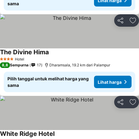
Lihat harga
sama
Bagikan
Ta
The Divine Hima
Hotel
4 Bintang
8,8
Sempurna
17
Dharamsala, 19.2 km dari Palampur
Pilih tanggal untuk melihat harga yang
Lihat harga
sama
Bagikan
Ta
White Ridge Hotel