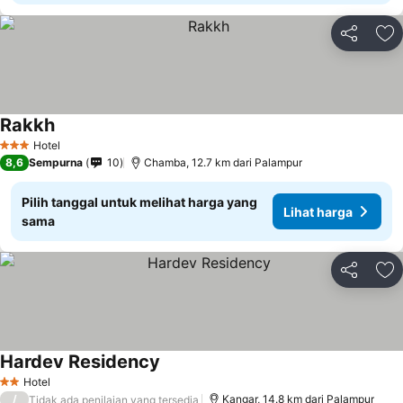
Bagikan
Ta
Rakkh
Hotel
3 Bintang
8,6
Sempurna
10
Chamba, 12.7 km dari Palampur
Pilih tanggal untuk melihat harga yang
Lihat harga
sama
Bagikan
Ta
Hardev Residency
Hotel
2 Bintang
/
Kangar, 14.8 km dari Palampur
Tidak ada penilaian yang tersedia