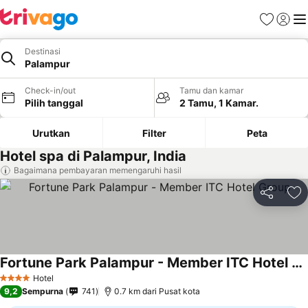
Favorit
Login
Me
Destinasi
Palampur
Check-in/out
Tamu dan kamar
Pilih tanggal
2 Tamu, 1 Kamar.
Urutkan
Filter
Peta
Hotel spa di Palampur, India
Bagaimana pembayaran memengaruhi hasil
Bagikan
Ta
Fortune Park Palampur - Member ITC Hotel Group
Hotel
4 Bintang
9,2
Sempurna
741
0.7 km dari Pusat kota