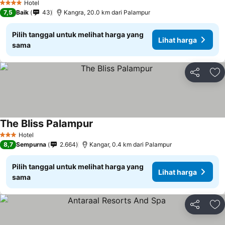
Hotel
4 Bintang
7,5
Baik
43
Kangra, 20.0 km dari Palampur
Pilih tanggal untuk melihat harga yang
Lihat harga
sama
Bagikan
Ta
The Bliss Palampur
Hotel
3 Bintang
8,7
Sempurna
2.664
Kangar, 0.4 km dari Palampur
Pilih tanggal untuk melihat harga yang
Lihat harga
sama
Bagikan
Ta