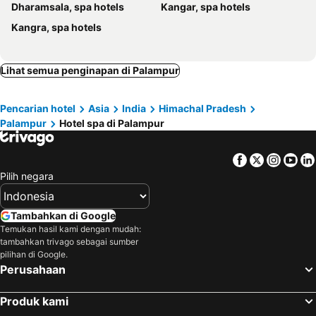
Dharamsala, spa hotels
Kangar, spa hotels
Kangra, spa hotels
Lihat semua penginapan di Palampur
Pencarian hotel
Asia
India
Himachal Pradesh
Palampur
Hotel spa di Palampur
Facebook
Twitter
Insta
Yo
Pilih negara
Tambahkan di Google
Temukan hasil kami dengan mudah:
tambahkan trivago sebagai sumber
pilihan di Google.
Perusahaan
Produk kami