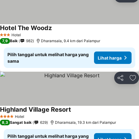
Hotel The Woodz
Hotel
3 Bintang
7,9
Baik
982
Dharamsala, 9.4 km dari Palampur
Pilih tanggal untuk melihat harga yang
Lihat harga
sama
Bagikan
Ta
Highland Village Resort
Hotel
4 Bintang
8,3
Sangat baik
629
Dharamsala, 19.3 km dari Palampur
Pilih tanggal untuk melihat harga yang