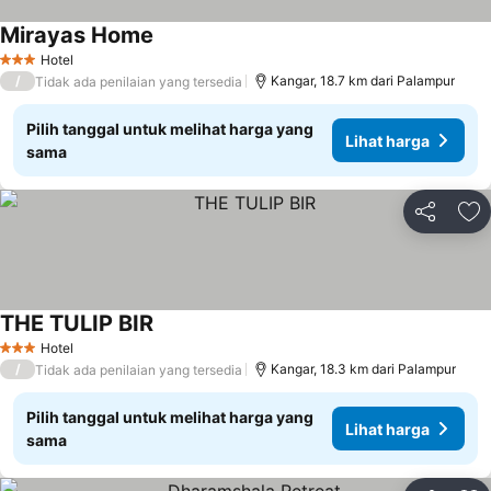
Mirayas Home
Hotel
3 Bintang
/
Kangar, 18.7 km dari Palampur
Tidak ada penilaian yang tersedia
Pilih tanggal untuk melihat harga yang
Lihat harga
sama
Bagikan
Ta
THE TULIP BIR
Hotel
3 Bintang
/
Kangar, 18.3 km dari Palampur
Tidak ada penilaian yang tersedia
Pilih tanggal untuk melihat harga yang
Lihat harga
sama