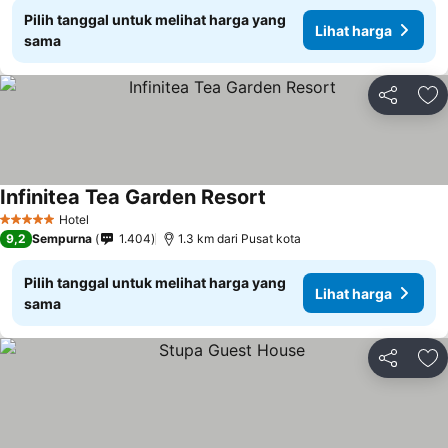
Pilih tanggal untuk melihat harga yang
Lihat harga
sama
Bagikan
Ta
Infinitea Tea Garden Resort
Hotel
5 Bintang
9,2
Sempurna
1.404
1.3 km dari Pusat kota
Pilih tanggal untuk melihat harga yang
Lihat harga
sama
Bagikan
Ta