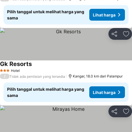
Pilih tanggal untuk melihat harga yang
Lihat harga
sama
Bagikan
Ta
Gk Resorts
Hotel
3 Bintang
/
Kangar, 18.0 km dari Palampur
Tidak ada penilaian yang tersedia
Pilih tanggal untuk melihat harga yang
Lihat harga
sama
Bagikan
Ta