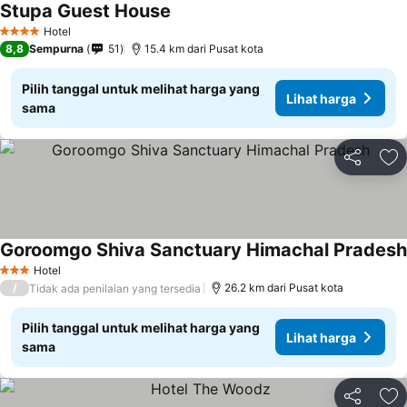
Stupa Guest House
Hotel
4 Bintang
8,8
Sempurna
51
15.4 km dari Pusat kota
Pilih tanggal untuk melihat harga yang
Lihat harga
sama
Bagikan
Ta
Goroomgo Shiva Sanctuary Himachal Pradesh
Hotel
3 Bintang
/
26.2 km dari Pusat kota
Tidak ada penilaian yang tersedia
Pilih tanggal untuk melihat harga yang
Lihat harga
sama
Bagikan
Ta