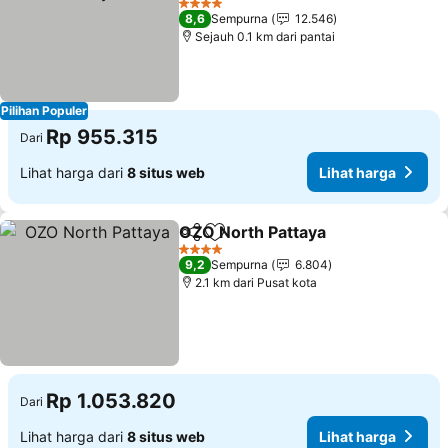
Lihat harga
4 Bintang
8,6
Sempurna
12.546
Sejauh 0.1 km dari pantai
Pilihan Populer
Rp 955.315
Dari
Lihat harga dari
8 situs web
Lihat harga
OZO North Pattaya
Bagikan
Tambahkan ke favorit
Lihat h
4 Bintang
9,2
Sempurna
6.804
2.1 km dari Pusat kota
Rp 1.053.820
Dari
Lihat harga dari
8 situs web
Lihat harga