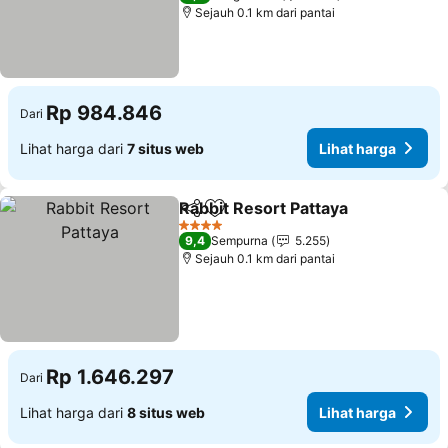
Sejauh 0.1 km dari pantai
Rp 984.846
Dari
Lihat harga dari
7 situs web
Lihat harga
Rabbit Resort Pattaya
Bagikan
Tambahkan ke favorit
Liha
4 Bintang
9,4
Sempurna
5.255
Sejauh 0.1 km dari pantai
Rp 1.646.297
Dari
Lihat harga dari
8 situs web
Lihat harga