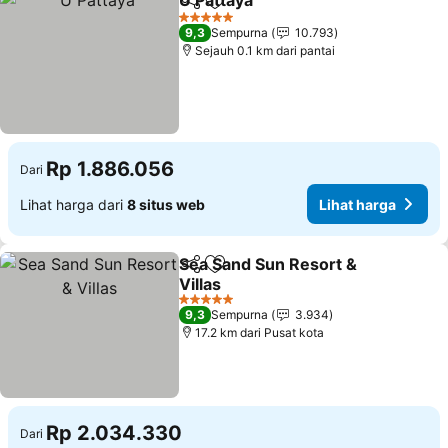
U Pattaya
Bagikan
Tambahkan ke favorit
Lihat harga
5 Bintang
9,3
Sempurna
10.793
Sejauh 0.1 km dari pantai
Rp 1.886.056
Dari
Lihat harga dari
8 situs web
Lihat harga
Sea Sand Sun Resort &
Bagikan
Tambahkan ke favorit
Villas
Lihat harga
5 Bintang
9,3
Sempurna
3.934
17.2 km dari Pusat kota
Rp 2.034.330
Dari