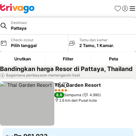
Favorit
Login
Me
Destinasi
Pattaya
Check-in/out
Tamu dan kamar
Pilih tanggal
2 Tamu, 1 Kamar.
Urutkan
Filter
Peta
Bandingkan harga Resor di Pattaya, Thailand
Bagaimana pembayaran memengaruhi hasil
Thai Garden Resort
Bagikan
Tambahkan ke favorit
Lihat 
4 Bintang
8,8
Sempurna
4.990
2.6 km dari Pusat kota