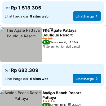
Rp 1.513.305
Dari
Lihat harga dari
8 situs web
Lihat harga
The Agate Pattaya
Bagikan
Tambahkan ke favorit
Boutique Resort
Lihat harga
4 Bintang
9,0
Sempurna
1.624
Sejauh 0.4 km dari pantai
Rp 682.309
Dari
Lihat harga dari
6 situs web
Lihat harga
Avalon Beach Resort
Bagikan
Tambahkan ke favorit
Pattaya
Lihat harga
5 Bintang
8,3
Sangat baik
3.130