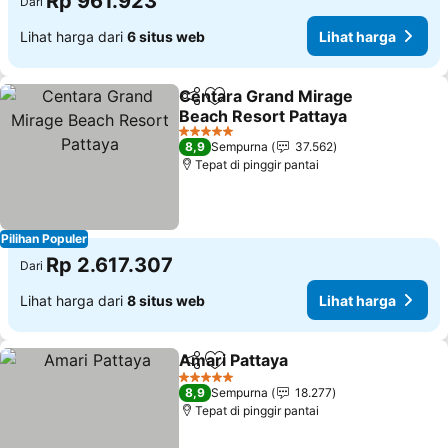
Rp 961.923
Dari
Lihat harga dari
6 situs web
Lihat harga
Centara Grand Mirage
Bagikan
Tambahkan ke favorit
Beach Resort Pattaya
Lihat harga
5 Bintang
8,9
Sempurna
37.562
Tepat di pinggir pantai
Pilihan Populer
Rp 2.617.307
Dari
Lihat harga dari
8 situs web
Lihat harga
Amari Pattaya
Bagikan
Tambahkan ke favorit
Lihat harga
5 Bintang
8,9
Sempurna
18.277
Tepat di pinggir pantai