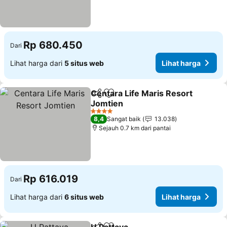
Rp 680.450
Dari
Lihat harga dari
5 situs web
Lihat harga
Centara Life Maris Resort
Bagikan
Tambahkan ke favorit
Jomtien
Lihat harga
4 Bintang
8,4
Sangat baik
13.038
Sejauh 0.7 km dari pantai
Rp 616.019
Dari
Lihat harga dari
6 situs web
Lihat harga