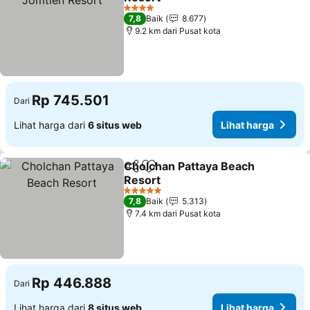
Lihat harga
4 Bintang
7,8
Baik
8.677
9.2 km dari Pusat kota
Rp 745.501
Dari
Lihat harga dari
6 situs web
Lihat harga
Cholchan Pattaya Beach
Bagikan
Tambahkan ke favorit
Resort
Lihat harga
5 Bintang
7,8
Baik
5.313
7.4 km dari Pusat kota
Rp 446.888
Dari
Lihat harga dari
8 situs web
Lihat harga