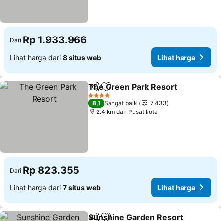
Rp 1.933.966
Dari
Lihat harga dari
8 situs web
Lihat harga
The Green Park Resort
Bagikan
Tambahkan ke favorit
Lih
4 Bintang
8,1
Sangat baik
7.433
2.4 km dari Pusat kota
Rp 823.355
Dari
Lihat harga dari
7 situs web
Lihat harga
Sunshine Garden Resort