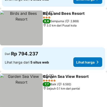
Birds and Bees Resort
Bagikan
Tambahkan ke favorit
Lih
3 Bintang
8,6
Sempurna
2.869
3.0 km dari Pusat kota
Rp 794.237
Dari
Lihat harga dari
5 situs web
Lihat harga
Garden Sea View Resort
Bagikan
Tambahkan ke favorit
L
5 Bintang
7,7
Baik
6.592
Sejauh 0.1 km dari pantai