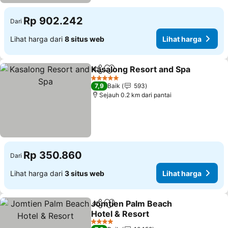
Rp 902.242
Dari
Lihat harga dari
8 situs web
Lihat harga
Kasalong Resort and Spa
Bagikan
Tambahkan ke favorit
L
5 Bintang
7,9
Baik
593
Sejauh 0.2 km dari pantai
Rp 350.860
Dari
Lihat harga dari
3 situs web
Lihat harga
Jomtien Palm Beach
Bagikan
Tambahkan ke favorit
Hotel & Resort
Lihat harga
4 Bintang