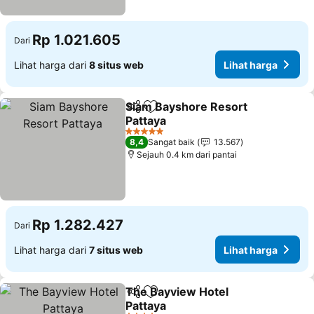
Rp 1.021.605
Dari
Lihat harga dari
8 situs web
Lihat harga
Siam Bayshore Resort
Bagikan
Tambahkan ke favorit
Pattaya
Lihat harga
5 Bintang
8,4
Sangat baik
13.567
Sejauh 0.4 km dari pantai
Rp 1.282.427
Dari
Lihat harga dari
7 situs web
Lihat harga
The Bayview Hotel
Bagikan
Tambahkan ke favorit
Pattaya