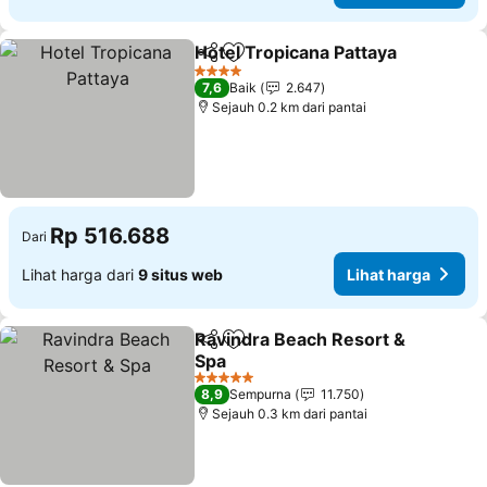
Hotel Tropicana Pattaya
Bagikan
Tambahkan ke favorit
Li
4 Bintang
7,6
Baik
2.647
Sejauh 0.2 km dari pantai
Rp 516.688
Dari
Lihat harga dari
9 situs web
Lihat harga
Ravindra Beach Resort &
Bagikan
Tambahkan ke favorit
Spa
Lihat harga
5 Bintang
8,9
Sempurna
11.750
Sejauh 0.3 km dari pantai