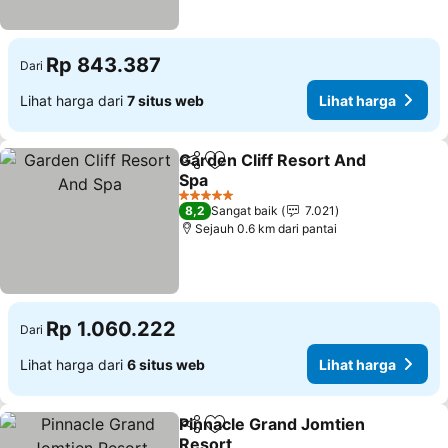
Rp 843.387
Dari
Lihat harga dari
7 situs web
Lihat harga
Garden Cliff Resort And
Bagikan
Tambahkan ke favorit
Spa
Lihat harga
5 Bintang
8,2
Sangat baik
7.021
Sejauh 0.6 km dari pantai
Rp 1.060.222
Dari
Lihat harga dari
6 situs web
Lihat harga
Pinnacle Grand Jomtien
Bagikan
Tambahkan ke favorit
Resort