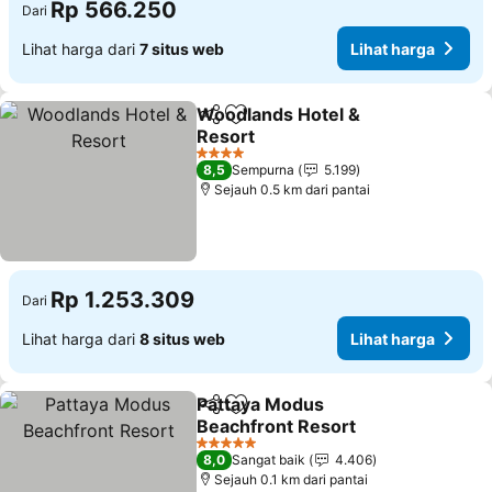
Rp 566.250
Dari
Lihat harga dari
7 situs web
Lihat harga
Woodlands Hotel &
Bagikan
Tambahkan ke favorit
Resort
Lihat harga
4 Bintang
8,5
Sempurna
5.199
Sejauh 0.5 km dari pantai
Rp 1.253.309
Dari
Lihat harga dari
8 situs web
Lihat harga
Pattaya Modus
Bagikan
Tambahkan ke favorit
Beachfront Resort
Lihat harga
5 Bintang
8,0
Sangat baik
4.406
Sejauh 0.1 km dari pantai