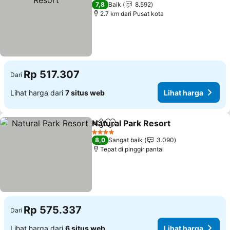
4 Bintang
7,8
Baik
8.592
2.7 km dari Pusat kota
Rp 517.307
Dari
Lihat harga dari
7 situs web
Lihat harga
Natural Park Resort
Bagikan
Tambahkan ke favorit
Lihat 
4 Bintang
8,0
Sangat baik
3.090
Tepat di pinggir pantai
Rp 575.337
Dari
Lihat harga dari
6 situs web
Lihat harga