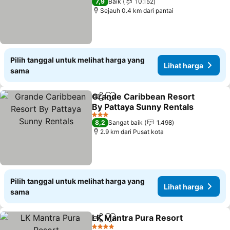
7,9
Baik
10.152
Sejauh 0.4 km dari pantai
Pilih tanggal untuk melihat harga yang
Lihat harga
sama
Grande Caribbean Resort
Bagikan
Tambahkan ke favorit
By Pattaya Sunny Rentals
Lihat harga
3 Bintang
8,2
Sangat baik
1.498
2.9 km dari Pusat kota
Pilih tanggal untuk melihat harga yang
Lihat harga
sama
LK Mantra Pura Resort
Bagikan
Tambahkan ke favorit
Lih