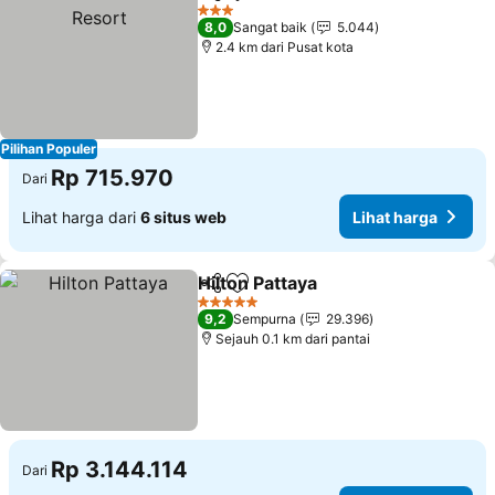
Bagikan
Tambahkan ke favorit
L
3 Bintang
8,0
Sangat baik
5.044
2.4 km dari Pusat kota
Pilihan Populer
Rp 715.970
Dari
Lihat harga dari
6 situs web
Lihat harga
Hilton Pattaya
Bagikan
Tambahkan ke favorit
Lihat harga
5 Bintang
9,2
Sempurna
29.396
Sejauh 0.1 km dari pantai
Rp 3.144.114
Dari