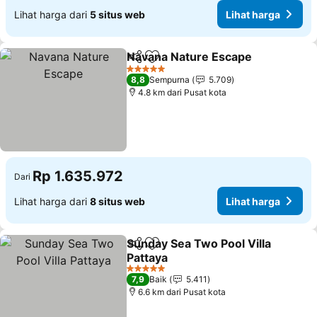
Lihat harga dari
5 situs web
Lihat harga
Navana Nature Escape
Bagikan
Tambahkan ke favorit
Lih
5 Bintang
8,8
Sempurna
5.709
4.8 km dari Pusat kota
Rp 1.635.972
Dari
Lihat harga dari
8 situs web
Lihat harga
Sunday Sea Two Pool Villa
Bagikan
Tambahkan ke favorit
Pattaya
Lihat harga
5 Bintang
7,9
Baik
5.411
6.6 km dari Pusat kota