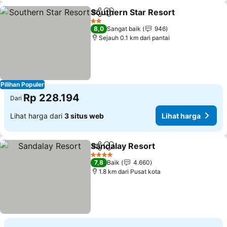
Southern Star Resort
Bagikan
Tambahkan ke favorit
Lihat
2 Bintang
8,0
Sangat baik
946
Sejauh 0.1 km dari pantai
Pilihan Populer
Rp 228.194
Dari
Lihat harga dari
3 situs web
Lihat harga
Sandalay Resort
Bagikan
Tambahkan ke favorit
Lihat harg
4 Bintang
7,8
Baik
4.660
1.8 km dari Pusat kota