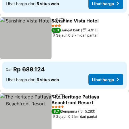
Lihat harga dari
5 situs web
Lihat harga
Sunshine Vista Hotel
Bagikan
Tambahkan ke favorit
Lihat
3 Bintang
8,3
Sangat baik
4.911
Sejauh 0.3 km dari pantai
Rp 689.124
Dari
Lihat harga dari
6 situs web
Lihat harga
The Heritage Pattaya
Bagikan
Tambahkan ke favorit
Beachfront Resort
Lihat harga
4 Bintang
8,7
Sempurna
5.283
Sejauh 0.5 km dari pantai