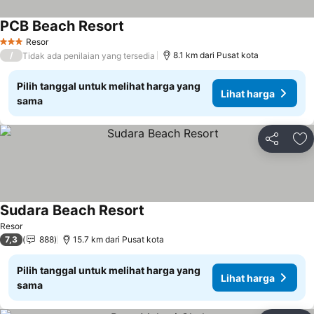
PCB Beach Resort
Resor
3 Bintang
/
8.1 km dari Pusat kota
Tidak ada penilaian yang tersedia
Pilih tanggal untuk melihat harga yang
Lihat harga
sama
Bagikan
Ta
Sudara Beach Resort
Resor
7,3
888
15.7 km dari Pusat kota
Pilih tanggal untuk melihat harga yang
Lihat harga
sama