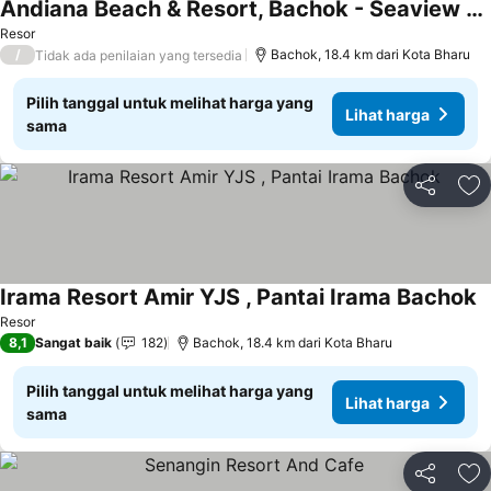
Andiana Beach & Resort, Bachok - Seaview & Swimming Pool
Resor
/
Bachok, 18.4 km dari Kota Bharu
Tidak ada penilaian yang tersedia
Pilih tanggal untuk melihat harga yang
Lihat harga
sama
Bagikan
Ta
Irama Resort Amir YJS , Pantai Irama Bachok
Resor
8,1
Sangat baik
182
Bachok, 18.4 km dari Kota Bharu
Pilih tanggal untuk melihat harga yang
Lihat harga
sama
Bagikan
Ta