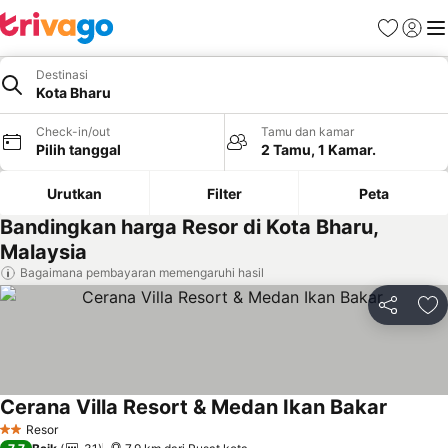
Favorit
Login
Me
Destinasi
Kota Bharu
Check-in/out
Tamu dan kamar
Pilih tanggal
2 Tamu, 1 Kamar.
Urutkan
Filter
Peta
Bandingkan harga Resor di Kota Bharu,
Malaysia
Bagaimana pembayaran memengaruhi hasil
Bagikan
Ta
Cerana Villa Resort & Medan Ikan Bakar
Resor
2 Bintang