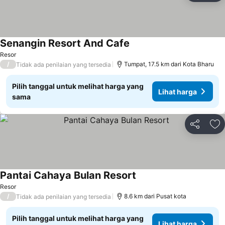
Senangin Resort And Cafe
Resor
/
Tumpat, 17.5 km dari Kota Bharu
Tidak ada penilaian yang tersedia
Pilih tanggal untuk melihat harga yang
Lihat harga
sama
Bagikan
Ta
Pantai Cahaya Bulan Resort
Resor
/
8.6 km dari Pusat kota
Tidak ada penilaian yang tersedia
Pilih tanggal untuk melihat harga yang
Lihat harga