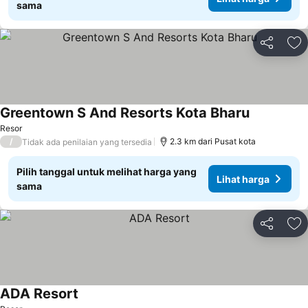
sama
Bagikan
Ta
Greentown S And Resorts Kota Bharu
Resor
/
2.3 km dari Pusat kota
Tidak ada penilaian yang tersedia
Pilih tanggal untuk melihat harga yang
Lihat harga
sama
Bagikan
Ta
ADA Resort