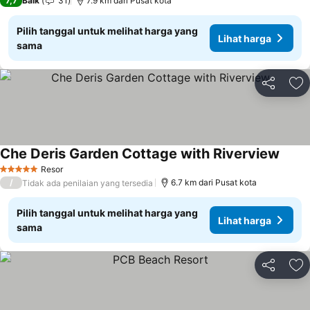
7,7
Baik
31
7.9 km dari Pusat kota
Pilih tanggal untuk melihat harga yang
Lihat harga
sama
Bagikan
Ta
Che Deris Garden Cottage with Riverview
Resor
5 Bintang
/
6.7 km dari Pusat kota
Tidak ada penilaian yang tersedia
Pilih tanggal untuk melihat harga yang
Lihat harga
sama
Bagikan
Ta