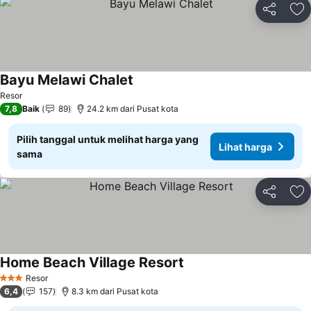
Bagikan
Ta
Bayu Melawi Chalet
Resor
7,8
Baik
89
24.2 km dari Pusat kota
Pilih tanggal untuk melihat harga yang
Lihat harga
sama
Bagikan
Ta
Home Beach Village Resort
Resor
3 Bintang
6,4
157
8.3 km dari Pusat kota