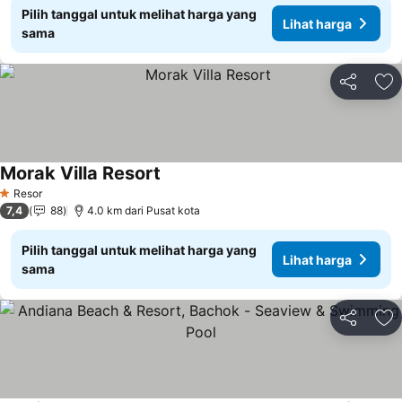
Pilih tanggal untuk melihat harga yang
Lihat harga
sama
Bagikan
Ta
Morak Villa Resort
Resor
1 Bintang
7,4
88
4.0 km dari Pusat kota
Pilih tanggal untuk melihat harga yang
Lihat harga
sama
Bagikan
Ta