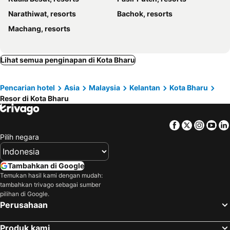
Narathiwat, resorts
Bachok, resorts
Machang, resorts
Lihat semua penginapan di Kota Bharu
Pencarian hotel
Asia
Malaysia
Kelantan
Kota Bharu
Resor di Kota Bharu
Facebook
Twitter
Insta
Yo
Pilih negara
Tambahkan di Google
Temukan hasil kami dengan mudah:
tambahkan trivago sebagai sumber
pilihan di Google.
Perusahaan
Produk kami