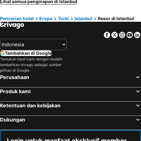
Lihat semua penginapan di Istanbul
Pencarian hotel
Eropa
Turki
Istanbul
Resor di Istanbul
Facebook
Twitter
Insta
Yo
Tambahkan di Google
Temukan hasil kami dengan mudah:
tambahkan trivago sebagai sumber
pilihan di Google.
Perusahaan
Produk kami
Ketentuan dan kebijakan
Dukungan
Login untuk manfaat eksklusif member