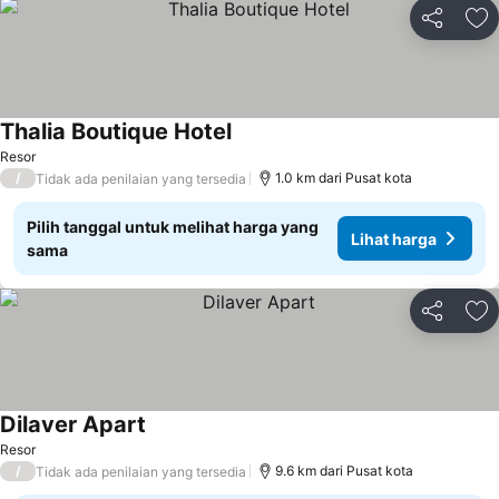
Bagikan
Ta
Thalia Boutique Hotel
Resor
/
1.0 km dari Pusat kota
Tidak ada penilaian yang tersedia
Pilih tanggal untuk melihat harga yang
Lihat harga
sama
Bagikan
Ta
Dilaver Apart
Resor
/
9.6 km dari Pusat kota
Tidak ada penilaian yang tersedia