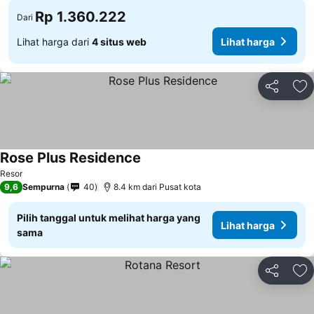
Rp 1.360.222
Dari
Lihat harga dari
4 situs web
Lihat harga
Bagikan
Ta
Rose Plus Residence
Resor
9,6
Sempurna
40
8.4 km dari Pusat kota
Pilih tanggal untuk melihat harga yang
Lihat harga
sama
Bagikan
Ta