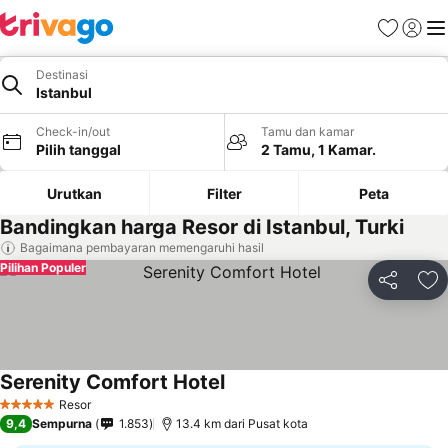
Favorit
Login
Me
Destinasi
Istanbul
Check-in/out
Tamu dan kamar
Pilih tanggal
2 Tamu, 1 Kamar.
Urutkan
Filter
Peta
Bandingkan harga Resor di Istanbul, Turki
Bagaimana pembayaran memengaruhi hasil
Pilihan Populer
Bagikan
Ta
Serenity Comfort Hotel
Resor
5 Bintang
9,4
Sempurna
1.853
13.4 km dari Pusat kota