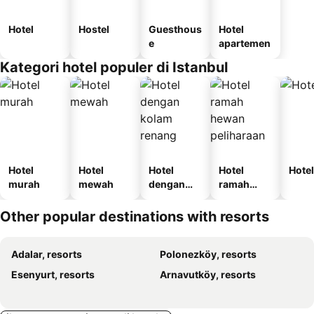
Hotel
Hostel
Guesthous
Hotel
e
apartemen
Kategori hotel populer di Istanbul
Hotel
Hotel
Hotel
Hotel
Hotel
murah
mewah
dengan
ramah
kolam
hewan
renang
peliharaan
Other popular destinations with resorts
Adalar, resorts
Polonezköy, resorts
Esenyurt, resorts
Arnavutköy, resorts