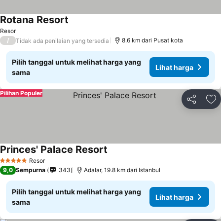
Rotana Resort
Resor
/
8.6 km dari Pusat kota
Tidak ada penilaian yang tersedia
Pilih tanggal untuk melihat harga yang
Lihat harga
sama
Pilihan Populer
Bagikan
Ta
Princes' Palace Resort
Resor
5 Bintang
9,0
Sempurna
343
Adalar, 19.8 km dari Istanbul
Pilih tanggal untuk melihat harga yang
Lihat harga
sama