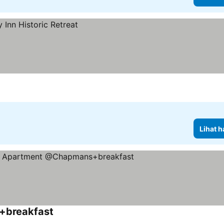
Lihat h
+breakfast
Lihat harga