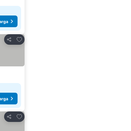
arga
Tambahkan ke favorit
Bagikan
arga
Tambahkan ke favorit
Bagikan