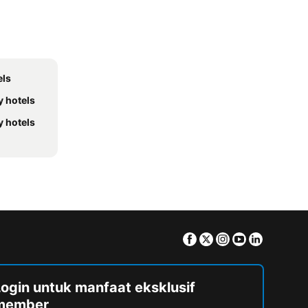
els
y hotels
y hotels
Facebook
Twitter
Instagram
Youtube
Linkedin
Login untuk manfaat eksklusif
member