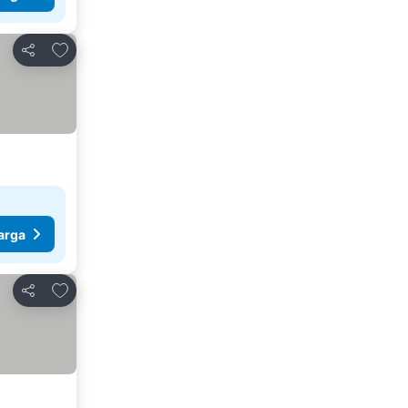
Tambahkan ke favorit
Bagikan
arga
Tambahkan ke favorit
Bagikan