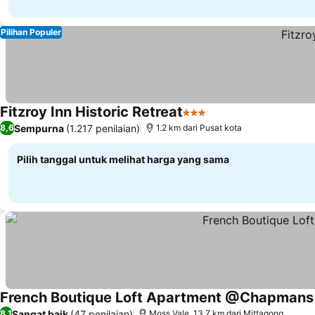
Pilihan Populer
Fitzroy Inn Historic Retreat
3 Bintang
Lihat harga
Sempurna
(1.217 penilaian)
8,6
1.2 km dari Pusat kota
Pilih tanggal untuk melihat harga yang sama
French Boutique Loft Apartment @Chapmans
Sangat baik
(47 penilaian)
8,1
Moss Vale, 13.7 km dari Mittagong