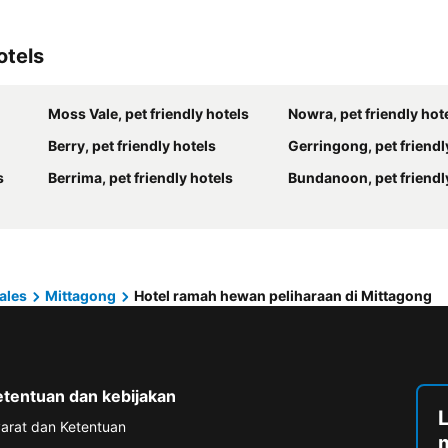
otels
Moss Vale, pet friendly hotels
Nowra, pet friendly hot
Berry, pet friendly hotels
Gerringong, pet friendl
s
Berrima, pet friendly hotels
Bundanoon, pet friendl
ales
Mittagong
Hotel ramah hewan peliharaan di Mittagong
etentuan dan kebijakan
arat dan Ketentuan