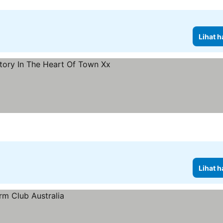
Lihat h
at harga
Lihat h