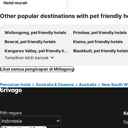
Hotel murah
Other popular destinations with pet friendly h
Wollongong, pet friendly hotels
Primbee, pet friendly hotels
Bowral, pet friendly hotels
Kiama, pet friendly hotels
Kangaroo Valley, pet friendly hotels
Blackbutt, pet friendly hotel
Tampilkan lebih banyak
Lihat semua penginapan di Mittagong
Pencarian hotel
Australia & Oseania
Australia
New South W
Pilih negara
K
Sy