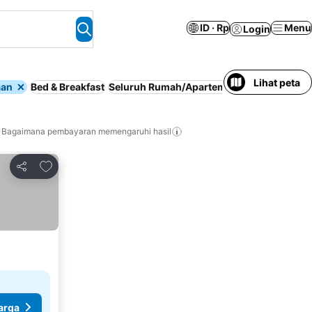
ID · Rp
Menu
Login
Lihat peta
aan
Bed & Breakfast
Seluruh Rumah/Apartemen
Parkir
Termas
Bagaimana pembayaran memengaruhi hasil
Tambahkan ke favorit
Bagikan
arga