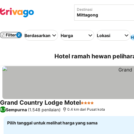
Destinasi
Filter
2
Berdasarkan
Harga
Lokasi
H
Hotel ramah hewan pelihara
Grand Country Lodge Motel
4 Bintang
Lihat harga
Sempurna
(1.548 penilaian)
8,7
0.4 km dari Pusat kota
Pilih tanggal untuk melihat harga yang sama