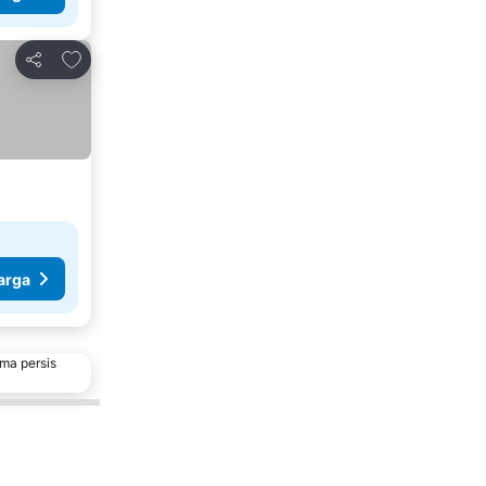
Tambahkan ke favorit
Bagikan
arga
ma persis