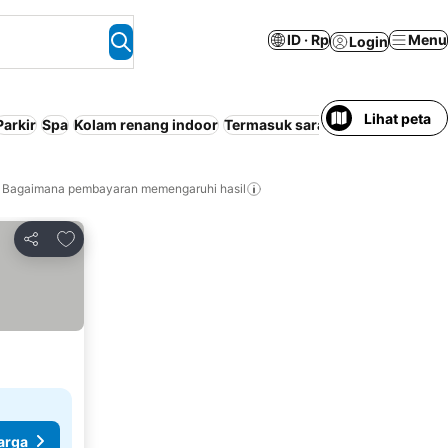
ID · Rp
Menu
Login
Lihat peta
Parkir
Spa
Kolam renang indoor
Termasuk sarapan
Bagaimana pembayaran memengaruhi hasil
Tambahkan ke favorit
Bagikan
arga