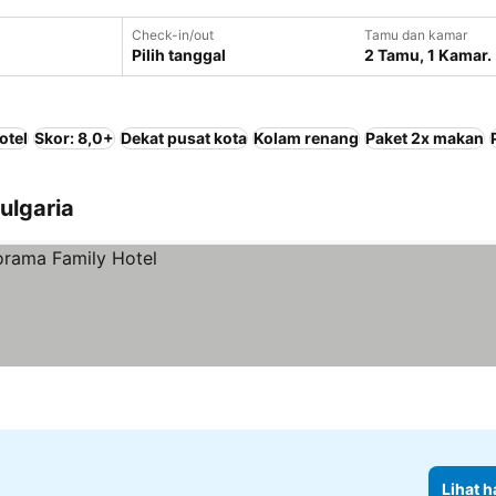
Check-in/out
Tamu dan kamar
Pilih tanggal
2 Tamu, 1 Kamar.
otel
Skor: 8,0+
Dekat pusat kota
Kolam renang
Paket 2x makan
Bulgaria
Lihat h