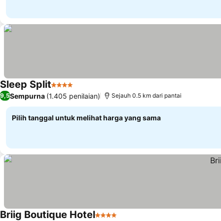
Sleep Split
4 Bintang
Sempurna
(1.405 penilaian)
9,5
Sejauh 0.5 km dari pantai
Pilih tanggal untuk melihat harga yang sama
Briig Boutique Hotel
4 Bintang