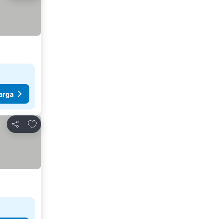
arga
Tambahkan ke favorit
Bagikan