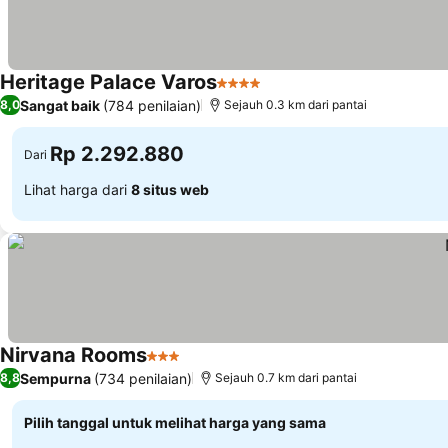
Heritage Palace Varos
4 Bintang
Sangat baik
(784 penilaian)
8,0
Sejauh 0.3 km dari pantai
Rp 2.292.880
Dari
Lihat harga dari
8 situs web
Nirvana Rooms
3 Bintang
Sempurna
(734 penilaian)
8,8
Sejauh 0.7 km dari pantai
Pilih tanggal untuk melihat harga yang sama