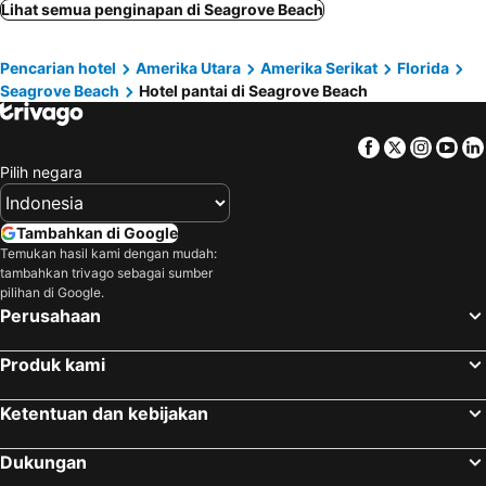
Lihat semua penginapan di Seagrove Beach
Pencarian hotel
Amerika Utara
Amerika Serikat
Florida
Seagrove Beach
Hotel pantai di Seagrove Beach
Facebook
Twitter
Insta
Yo
Pilih negara
Tambahkan di Google
Temukan hasil kami dengan mudah:
tambahkan trivago sebagai sumber
pilihan di Google.
Perusahaan
Produk kami
Ketentuan dan kebijakan
Dukungan