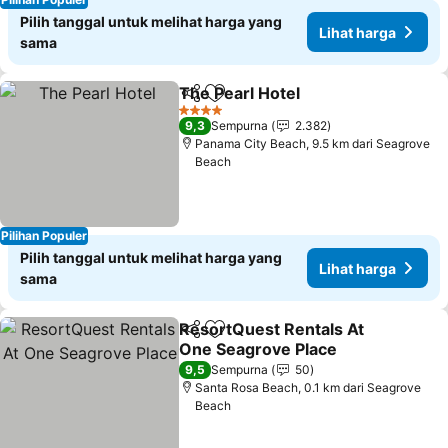
Pilih tanggal untuk melihat harga yang
Lihat harga
sama
The Pearl Hotel
Bagikan
Tambahkan ke favorit
Lihat harg
4 Bintang
9,3
Sempurna
2.382
Panama City Beach, 9.5 km dari Seagrove
Beach
Pilihan Populer
Pilih tanggal untuk melihat harga yang
Lihat harga
sama
ResortQuest Rentals At
Bagikan
Tambahkan ke favorit
One Seagrove Place
Lihat harga
9,5
Sempurna
50
Santa Rosa Beach, 0.1 km dari Seagrove
Beach