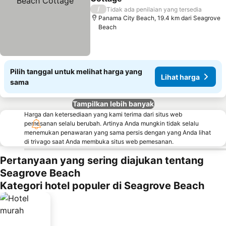
Lihat harga
/
Tidak ada penilaian yang tersedia
Panama City Beach, 19.4 km dari Seagrove
Beach
Pilih tanggal untuk melihat harga yang
Lihat harga
sama
Tampilkan lebih banyak
Harga dan ketersediaan yang kami terima dari situs web
pemesanan selalu berubah. Artinya Anda mungkin tidak selalu
menemukan penawaran yang sama persis dengan yang Anda lihat
di trivago saat Anda membuka situs web pemesanan.
Pertanyaan yang sering diajukan tentang
Seagrove Beach
Kategori hotel populer di Seagrove Beach