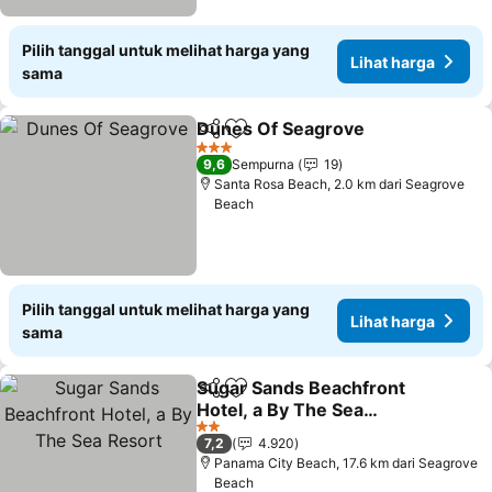
Pilih tanggal untuk melihat harga yang
Lihat harga
sama
Dunes Of Seagrove
Bagikan
Tambahkan ke favorit
Lihat 
3 Bintang
9,6
Sempurna
19
Santa Rosa Beach, 2.0 km dari Seagrove
Beach
Pilih tanggal untuk melihat harga yang
Lihat harga
sama
Sugar Sands Beachfront
Bagikan
Tambahkan ke favorit
Hotel, a By The Sea
Resort
Lihat harga
2 Bintang
7,2
4.920
Panama City Beach, 17.6 km dari Seagrove
Beach