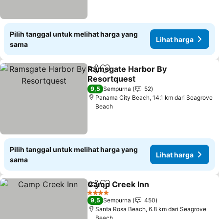
Pilih tanggal untuk melihat harga yang
Lihat harga
sama
Ramsgate Harbor By
Bagikan
Tambahkan ke favorit
Resortquest
Lihat harga
9,5
Sempurna
52
Panama City Beach, 14.1 km dari Seagrove
Beach
Pilih tanggal untuk melihat harga yang
Lihat harga
sama
Camp Creek Inn
Bagikan
Tambahkan ke favorit
Lihat harg
4 Bintang
9,5
Sempurna
450
Santa Rosa Beach, 6.8 km dari Seagrove
Beach