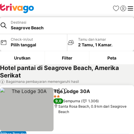
Favorit
Login
Me
Destinasi
Seagrove Beach
Check-in/out
Tamu dan kamar
Pilih tanggal
2 Tamu, 1 Kamar.
Urutkan
Filter
Peta
Hotel pantai di Seagrove Beach, Amerika
Serikat
Bagaimana pembayaran memengaruhi hasil
The Lodge 30A
Bagikan
Tambahkan ke favorit
Lihat harg
2 Bintang
9,0
Sempurna
1.306
Santa Rosa Beach, 0.9 km dari Seagrove
Beach
Pilihan Populer