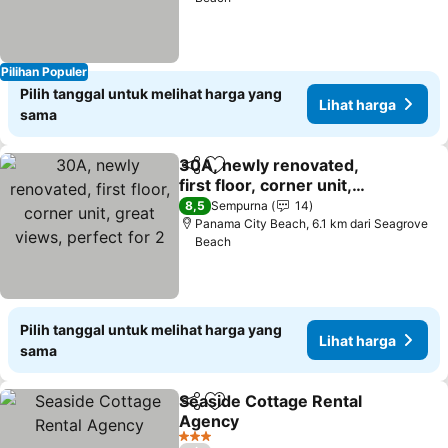
Pilihan Populer
Pilih tanggal untuk melihat harga yang
Lihat harga
sama
30A, newly renovated,
Bagikan
Tambahkan ke favorit
first floor, corner unit,
great views, perfect for 2
Lihat harga
8,5
Sempurna
14
Panama City Beach, 6.1 km dari Seagrove
Beach
Pilih tanggal untuk melihat harga yang
Lihat harga
sama
Seaside Cottage Rental
Bagikan
Tambahkan ke favorit
Agency
Lihat harga
3 Bintang