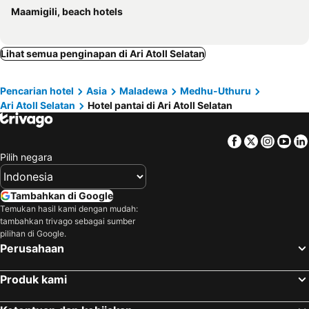
Maamigili, beach hotels
Lihat semua penginapan di Ari Atoll Selatan
Pencarian hotel
Asia
Maladewa
Medhu-Uthuru
Ari Atoll Selatan
Hotel pantai di Ari Atoll Selatan
Facebook
Twitter
Insta
Yo
Pilih negara
Tambahkan di Google
Temukan hasil kami dengan mudah:
tambahkan trivago sebagai sumber
pilihan di Google.
Perusahaan
Produk kami