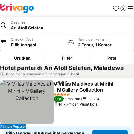
Favorit
Login
Me
Destinasi
Ari Atoll Selatan
Check-in/out
Tamu dan kamar
Pilih tanggal
2 Tamu, 1 Kamar.
Urutkan
Filter
Peta
Hotel pantai di Ari Atoll Selatan, Maladewa
Bagaimana pembayaran memengaruhi hasil
V Villas Maldives at Mirihi
Bagikan
Tambahkan ke favorit
- MGallery Collection
Lihat harga
5 Bintang
9,8
Sempurna
2.273
14.7 km dari Pusat kota
Pilihan Populer
Pilih tanggal untuk melihat harga yang