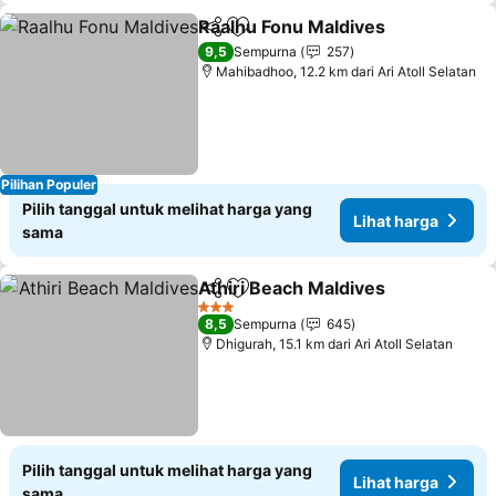
Raalhu Fonu Maldives
Bagikan
Tambahkan ke favorit
Liha
9,5
Sempurna
257
Mahibadhoo, 12.2 km dari Ari Atoll Selatan
Pilihan Populer
Pilih tanggal untuk melihat harga yang
Lihat harga
sama
Athiri Beach Maldives
Bagikan
Tambahkan ke favorit
Liha
3 Bintang
8,5
Sempurna
645
Dhigurah, 15.1 km dari Ari Atoll Selatan
Pilih tanggal untuk melihat harga yang
Lihat harga
sama