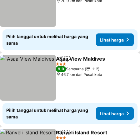
20.9 km dari Pusat kota
Pilih tanggal untuk melihat harga yang
Lihat harga
sama
Asaa View Maldives
Bagikan
Tambahkan ke favorit
Lihat 
3 Bintang
9,0
Sempurna
112
46.7 km dari Pusat kota
Pilih tanggal untuk melihat harga yang
Lihat harga
sama
Ranveli Island Resort
Bagikan
Tambahkan ke favorit
Lihat