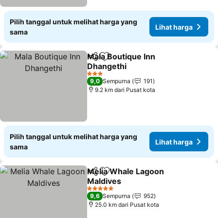
Pilih tanggal untuk melihat harga yang
Lihat harga
sama
Mala Boutique Inn
Bagikan
Tambahkan ke favorit
Dhangethi
Lihat harga
3 Bintang
9,0
Sempurna
191
9.2 km dari Pusat kota
Pilih tanggal untuk melihat harga yang
Lihat harga
sama
Melia Whale Lagoon
Bagikan
Tambahkan ke favorit
Maldives
Lihat harga
5 Bintang
9,6
Sempurna
952
25.0 km dari Pusat kota