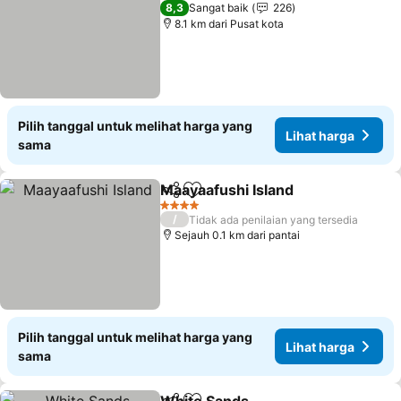
3 Bintang
8,3
Sangat baik
226
8.1 km dari Pusat kota
Pilih tanggal untuk melihat harga yang
Lihat harga
sama
Maayaafushi Island
Bagikan
Tambahkan ke favorit
Lihat h
4 Bintang
/
Tidak ada penilaian yang tersedia
Sejauh 0.1 km dari pantai
Pilih tanggal untuk melihat harga yang
Lihat harga
sama