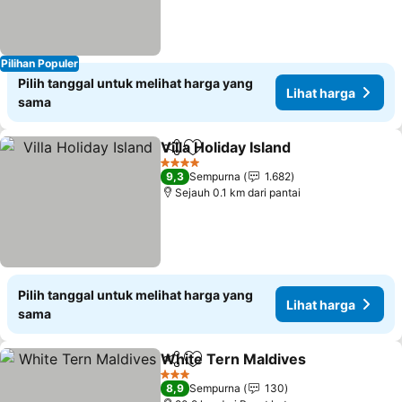
Pilihan Populer
Pilih tanggal untuk melihat harga yang
Lihat harga
sama
Villa Holiday Island
Bagikan
Tambahkan ke favorit
Lihat h
4 Bintang
9,3
Sempurna
1.682
Sejauh 0.1 km dari pantai
Pilih tanggal untuk melihat harga yang
Lihat harga
sama
White Tern Maldives
Bagikan
Tambahkan ke favorit
Lihat
3 Bintang
8,9
Sempurna
130