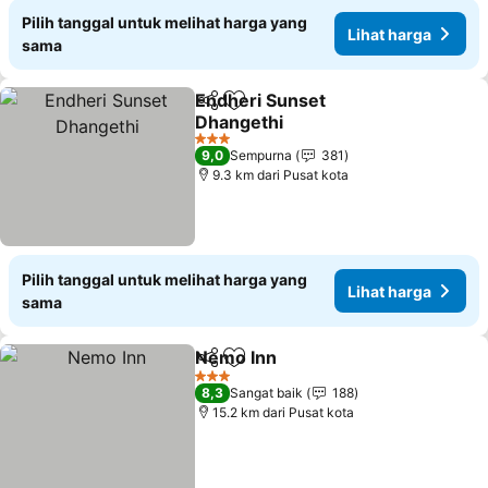
Pilih tanggal untuk melihat harga yang
Lihat harga
sama
Endheri Sunset
Bagikan
Tambahkan ke favorit
Dhangethi
Lihat harga
3 Bintang
9,0
Sempurna
381
9.3 km dari Pusat kota
Pilih tanggal untuk melihat harga yang
Lihat harga
sama
Nemo Inn
Bagikan
Tambahkan ke favorit
Lihat harga
3 Bintang
8,3
Sangat baik
188
15.2 km dari Pusat kota