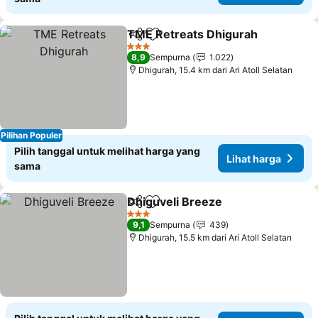
TME Retreats Dhigurah
Bagikan
Tambahkan ke favorit
Li
3 Bintang
8,9
Sempurna
1.022
Dhigurah, 15.4 km dari Ari Atoll Selatan
Pilihan Populer
Pilih tanggal untuk melihat harga yang
Lihat harga
sama
Dhiguveli Breeze
Bagikan
Tambahkan ke favorit
Lihat har
3 Bintang
9,1
Sempurna
439
Dhigurah, 15.5 km dari Ari Atoll Selatan