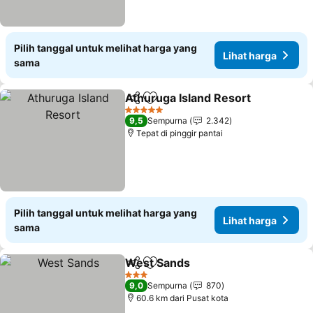
Pilih tanggal untuk melihat harga yang
Lihat harga
sama
Athuruga Island Resort
Bagikan
Tambahkan ke favorit
Lih
5 Bintang
9,5
Sempurna
2.342
Tepat di pinggir pantai
Pilih tanggal untuk melihat harga yang
Lihat harga
sama
West Sands
Bagikan
Tambahkan ke favorit
Lihat harga
3 Bintang
9,0
Sempurna
870
60.6 km dari Pusat kota