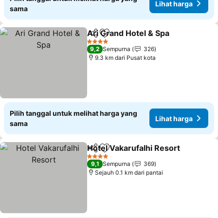
Lihat harga
sama
Ari Grand Hotel & Spa
Bagikan
Tambahkan ke favorit
Liha
4 Bintang
9,2
Sempurna
326
9.3 km dari Pusat kota
Pilih tanggal untuk melihat harga yang
Lihat harga
sama
Hotel Vakarufalhi Resort
Bagikan
Tambahkan ke favorit
L
4 Bintang
9,1
Sempurna
369
Sejauh 0.1 km dari pantai