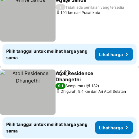
White Sands
Bagikan
Tambahkan ke favorit
Lihat harga
/
Tidak ada penilaian yang tersedia
19.1 km dari Pusat kota
Pilih tanggal untuk melihat harga yang
Lihat harga
sama
Atoll Residence
Bagikan
Tambahkan ke favorit
Dhangethi
Lihat harga
9,1
Sempurna
182
Dhigurah, 9.4 km dari Ari Atoll Selatan
Pilih tanggal untuk melihat harga yang
Lihat harga
sama