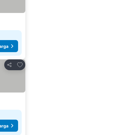
arga
Tambahkan ke favorit
Bagikan
arga