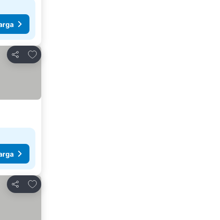
arga
Tambahkan ke favorit
Bagikan
arga
Tambahkan ke favorit
Bagikan