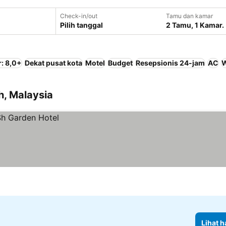
Check-in/out
Tamu dan kamar
Pilih tanggal
2 Tamu, 1 Kamar.
: 8,0+
Dekat pusat kota
Motel
Budget
Resepsionis 24-jam
AC
W
h, Malaysia
Lihat h