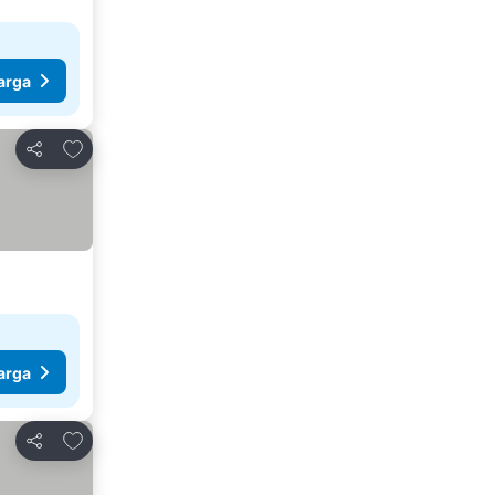
arga
Tambahkan ke favorit
Bagikan
arga
Tambahkan ke favorit
Bagikan