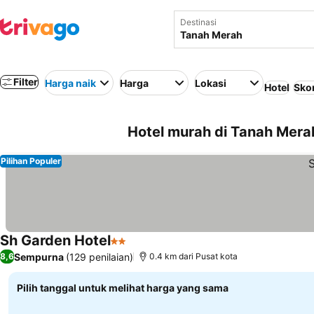
Destinasi
Filter
Harga naik
Harga
Lokasi
Hotel
Skor
Hotel murah di Tanah Mera
Pilihan Populer
Sh Garden Hotel
2 Bintang
Lihat harga
Sempurna
(129 penilaian)
8,6
0.4 km dari Pusat kota
Pilih tanggal untuk melihat harga yang sama