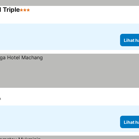
Triple
3 Bintang
Lihat harga
Lihat h
h
Lihat h