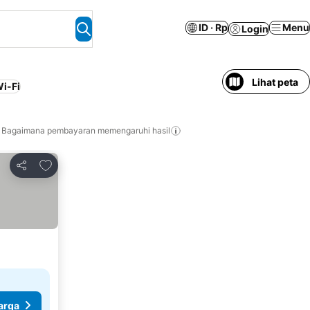
ID · Rp
Menu
Login
Lihat peta
i-Fi
Bagaimana pembayaran memengaruhi hasil
Tambahkan ke favorit
Bagikan
arga