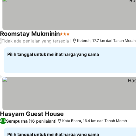
Roomstay Mukminin
3 Bintang
Lihat harga
Tidak ada penilaian yang tersedia
/
Ketereh, 17.7 km dari Tanah Merah
Pilih tanggal untuk melihat harga yang sama
Hasyam Guest House
Lihat harga
Sempurna
(16 penilaian)
8,6
Kota Bharu, 16.4 km dari Tanah Merah
Pilih tanggal untuk melihat harga yang sama