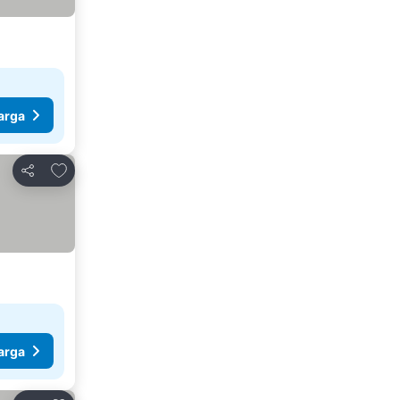
arga
Tambahkan ke favorit
Bagikan
arga