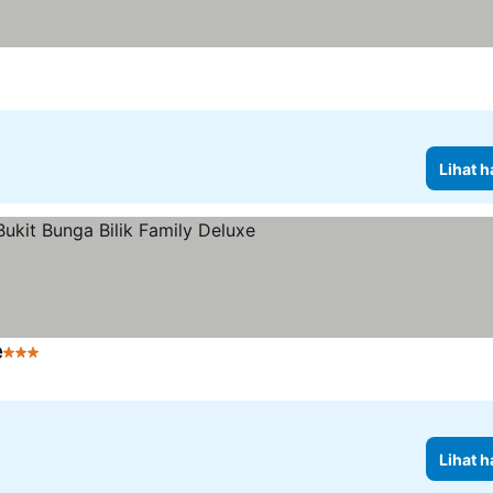
Lihat h
e
3 Bintang
Lihat harga
Lihat h