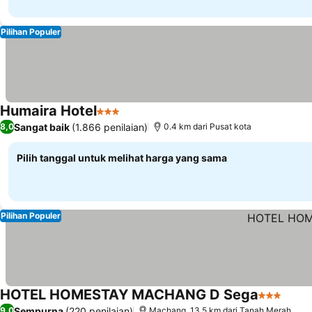
Pilihan Populer
Humaira Hotel
3 Bintang
Lihat harga
Sangat baik
(1.866 penilaian)
8,0
0.4 km dari Pusat kota
Pilih tanggal untuk melihat harga yang sama
Pilihan Populer
HOTEL HOMESTAY MACHANG D Sega
3 Bintang
Lihat
Sempurna
(220 penilaian)
9,0
Machang, 13.5 km dari Tanah Merah