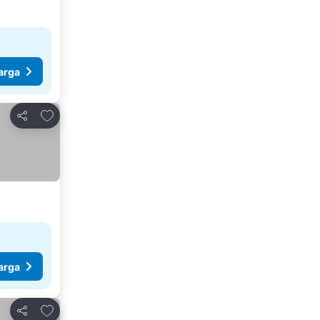
arga
Tambahkan ke favorit
Bagikan
arga
Tambahkan ke favorit
Bagikan