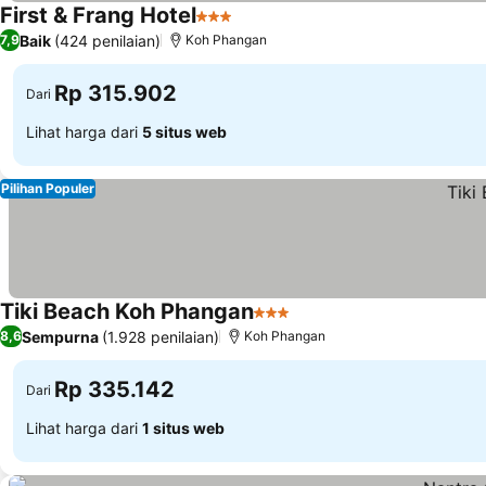
First & Frang Hotel
3 Bintang
Baik
(424 penilaian)
7,9
Koh Phangan
Rp 315.902
Dari
Lihat harga dari
5 situs web
Pilihan Populer
Tiki Beach Koh Phangan
3 Bintang
Sempurna
(1.928 penilaian)
8,6
Koh Phangan
Rp 335.142
Dari
Lihat harga dari
1 situs web