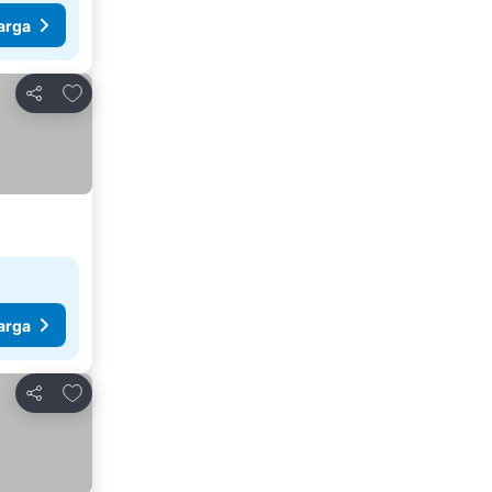
arga
Tambahkan ke favorit
Bagikan
arga
Tambahkan ke favorit
Bagikan