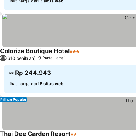
Lihat harga dari
3 situs web
Colorize Boutique Hotel
3 Bintang
(610 penilaian)
6,9
Pantai Lamai
Rp 244.943
Dari
Lihat harga dari
5 situs web
Pilihan Populer
Thai Dee Garden Resort