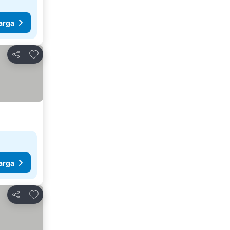
arga
Tambahkan ke favorit
Bagikan
arga
Tambahkan ke favorit
Bagikan