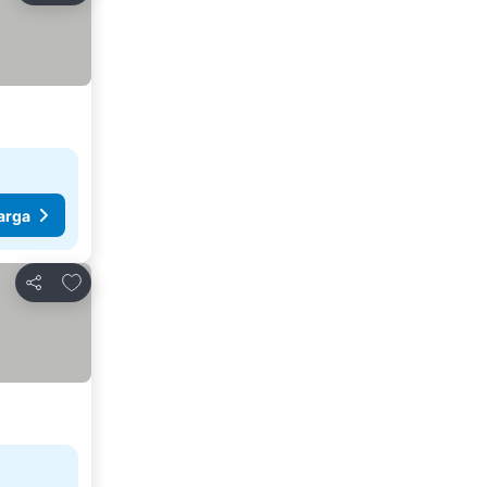
arga
Tambahkan ke favorit
Bagikan