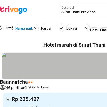
Destinasi
Filter
Harga naik
Harga
Lokasi
Hotel
Skor
Hotel murah di Surat Thani 
Baannatcha
2 Bintang
(46 penilaian)
6,6
Pantai Lamai
Rp 235.427
Dari