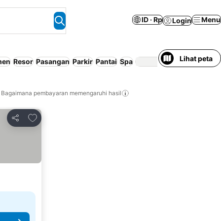
ID · Rp
Menu
Login
Lihat peta
men
Resor
Pasangan
Parkir
Pantai
Spa
Bagaimana pembayaran memengaruhi hasil
Tambahkan ke favorit
Bagikan