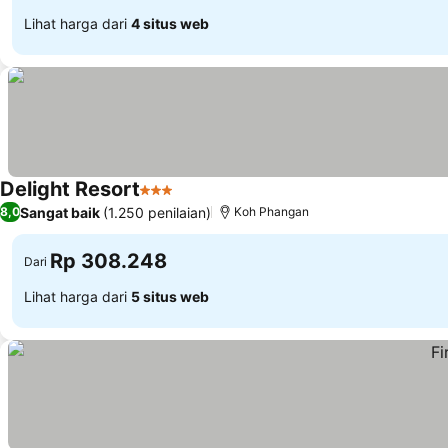
Lihat harga dari
4 situs web
Delight Resort
3 Bintang
Sangat baik
(1.250 penilaian)
8,0
Koh Phangan
Rp 308.248
Dari
Lihat harga dari
5 situs web