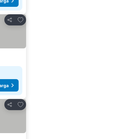
arga
Tambahkan ke favorit
Bagikan
arga
Tambahkan ke favorit
Bagikan