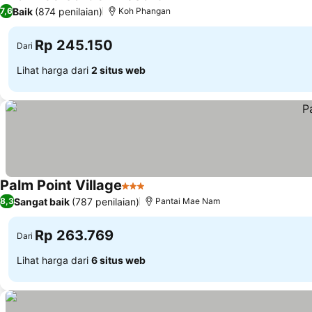
2 Bintang
Baik
(874 penilaian)
7,6
Koh Phangan
Rp 245.150
Dari
Lihat harga dari
2 situs web
Palm Point Village
3 Bintang
Sangat baik
(787 penilaian)
8,3
Pantai Mae Nam
Rp 263.769
Dari
Lihat harga dari
6 situs web