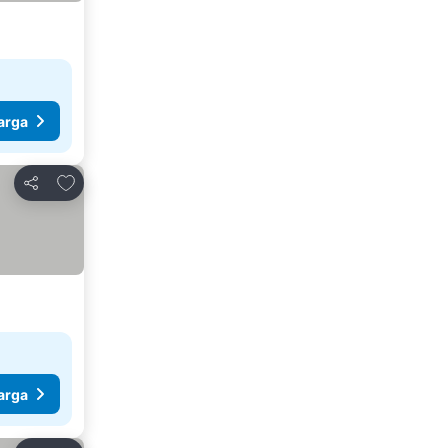
arga
Tambahkan ke favorit
Bagikan
arga