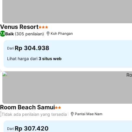
Venus Resort
3 Bintang
Baik
(305 penilaian)
7,8
Koh Phangan
Rp 304.938
Dari
Lihat harga dari
3 situs web
Room Beach Samui
2 Bintang
Tidak ada penilaian yang tersedia
/
Pantai Mae Nam
Rp 307.420
Dari