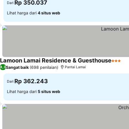
Rp 350.037
Dari
Lihat harga dari
4 situs web
Lamoon Lamai Residence & Guesthouse
3 Binta
Sangat baik
(698 penilaian)
8,3
Pantai Lamai
Rp 362.243
Dari
Lihat harga dari
5 situs web