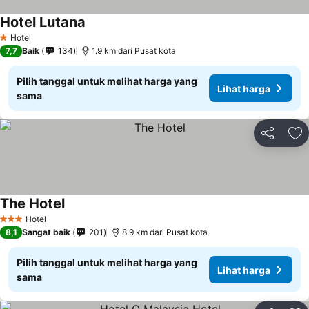
Hotel Lutana
Lihat harga
Hotel
1 Bintang
7,7
Baik
134
1.9 km dari Pusat kota
Pilih tanggal untuk melihat harga yang
Lihat harga
sama
Bagikan
Ta
The Hotel
Lihat harga
Hotel
3 Bintang
8,1
Sangat baik
201
8.9 km dari Pusat kota
Pilih tanggal untuk melihat harga yang
Lihat harga
sama