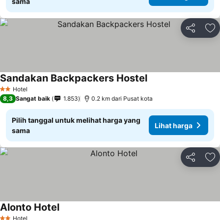
sama
Bagikan
Ta
Sandakan Backpackers Hostel
Lihat harga
Hotel
2 Bintang
8,3
Sangat baik
1.853
0.2 km dari Pusat kota
Pilih tanggal untuk melihat harga yang
Lihat harga
sama
Bagikan
Ta
Alonto Hotel
Lihat harga
Hotel