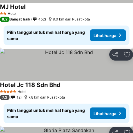
MJ Hotel
Lihat harga
Hotel
2 Bintang
8,2
Sangat baik
452
9.0 km dari Pusat kota
Pilih tanggal untuk melihat harga yang
Lihat harga
sama
Bagikan
Ta
Hotel Jc 118 Sdn Bhd
Lihat harga
Hotel
5 Bintang
7,2
12
7.8 km dari Pusat kota
Pilih tanggal untuk melihat harga yang
Lihat harga
sama