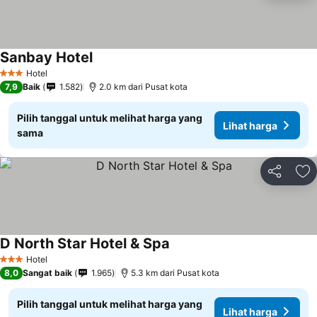
Sanbay Hotel
Lihat harga
Hotel
3 Bintang
7,9
Baik
1.582
2.0 km dari Pusat kota
Pilih tanggal untuk melihat harga yang
Lihat harga
sama
Bagikan
Ta
D North Star Hotel & Spa
Lihat harga
Hotel
3 Bintang
8,0
Sangat baik
1.965
5.3 km dari Pusat kota
Pilih tanggal untuk melihat harga yang
Lihat harga