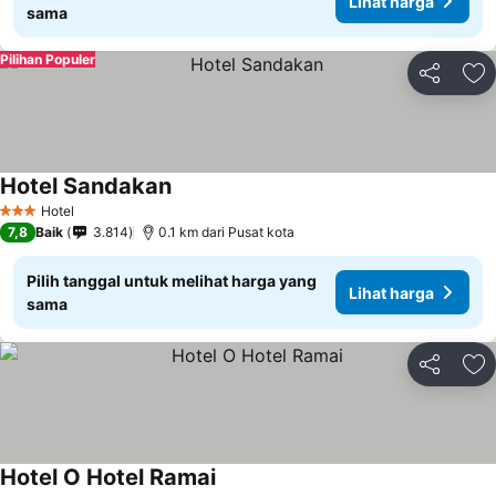
Lihat harga
sama
Pilihan Populer
Bagikan
Ta
Hotel Sandakan
Lihat harga
Hotel
3 Bintang
7,8
Baik
3.814
0.1 km dari Pusat kota
Pilih tanggal untuk melihat harga yang
Lihat harga
sama
Bagikan
Ta
Hotel O Hotel Ramai
Lihat harga