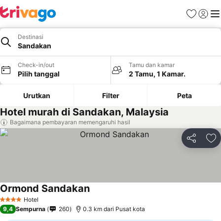
Favorit
Login
Me
Destinasi
Sandakan
Check-in/out
Tamu dan kamar
Pilih tanggal
2 Tamu, 1 Kamar.
Urutkan
Filter
Peta
Hotel murah di Sandakan, Malaysia
Bagaimana pembayaran memengaruhi hasil
Bagikan
Ta
Ormond Sandakan
Lihat harga
Hotel
4 Bintang
9,4
Sempurna
260
0.3 km dari Pusat kota