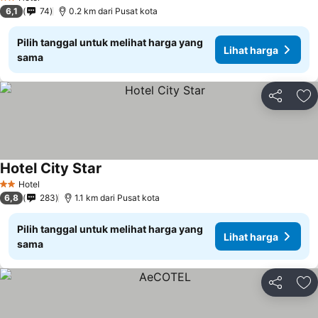
2 Bintang
6,1
74
0.2 km dari Pusat kota
Pilih tanggal untuk melihat harga yang
Lihat harga
sama
Bagikan
Ta
Hotel City Star
Lihat harga
Hotel
2 Bintang
6,8
283
1.1 km dari Pusat kota
Pilih tanggal untuk melihat harga yang
Lihat harga
sama
Bagikan
Ta