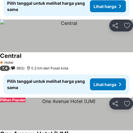
Pilih tanggal untuk melihat harga yang
Lihat harga
sama
Bagikan
Ta
Central
Lihat harga
Hotel
1 Bintang
7,4
663
0.2 km dari Pusat kota
Pilih tanggal untuk melihat harga yang
Lihat harga
sama
Pilihan Populer
Bagikan
Ta