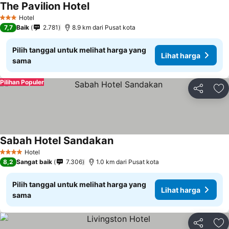
The Pavilion Hotel
Lihat harga
Hotel
3 Bintang
7,7
Baik
2.781
8.9 km dari Pusat kota
Pilih tanggal untuk melihat harga yang
Lihat harga
sama
Pilihan Populer
Bagikan
Ta
Sabah Hotel Sandakan
Lihat harga
Hotel
4 Bintang
8,2
Sangat baik
7.306
1.0 km dari Pusat kota
Pilih tanggal untuk melihat harga yang
Lihat harga
sama
Bagikan
Ta