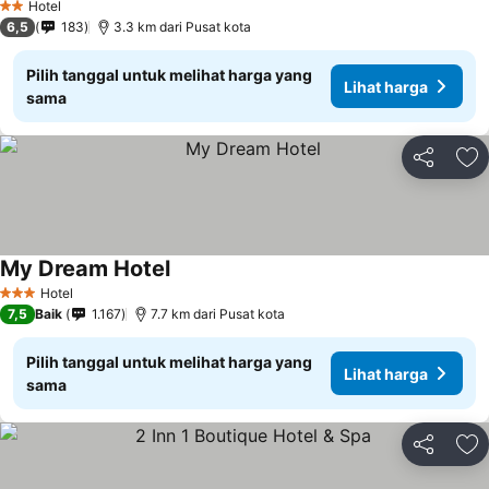
Hotel
2 Bintang
6,5
183
3.3 km dari Pusat kota
Pilih tanggal untuk melihat harga yang
Lihat harga
sama
Bagikan
Ta
My Dream Hotel
Lihat harga
Hotel
3 Bintang
7,5
Baik
1.167
7.7 km dari Pusat kota
Pilih tanggal untuk melihat harga yang
Lihat harga
sama
Bagikan
Ta