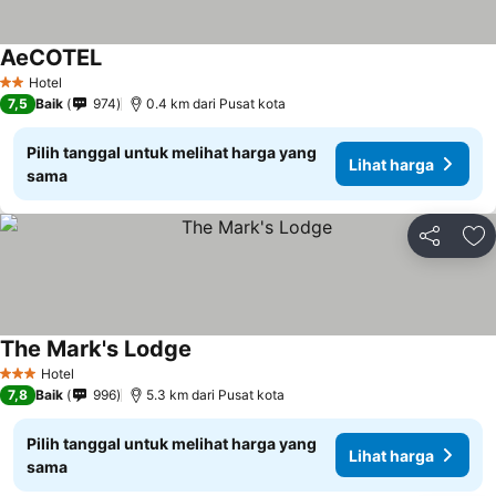
AeCOTEL
Lihat harga
Hotel
2 Bintang
7,5
Baik
974
0.4 km dari Pusat kota
Pilih tanggal untuk melihat harga yang
Lihat harga
sama
Bagikan
Ta
The Mark's Lodge
Lihat harga
Hotel
3 Bintang
7,8
Baik
996
5.3 km dari Pusat kota
Pilih tanggal untuk melihat harga yang
Lihat harga
sama