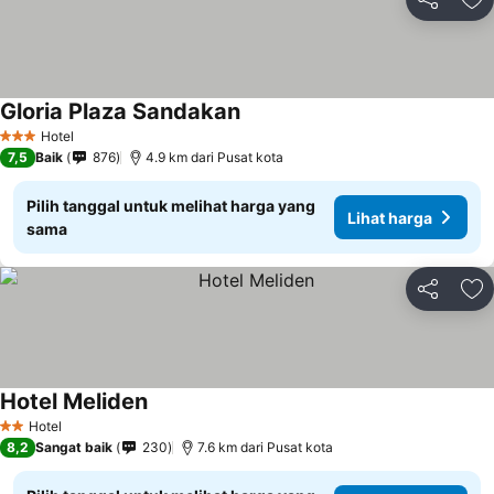
Bagikan
Ta
Gloria Plaza Sandakan
Lihat harga
Hotel
3 Bintang
7,5
Baik
876
4.9 km dari Pusat kota
Pilih tanggal untuk melihat harga yang
Lihat harga
sama
Bagikan
Ta
Hotel Meliden
Lihat harga
Hotel
2 Bintang
8,2
Sangat baik
230
7.6 km dari Pusat kota