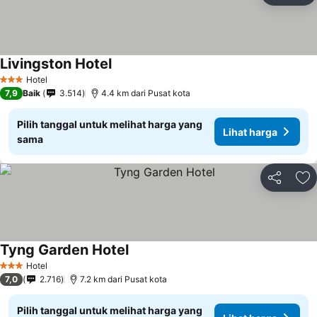
Livingston Hotel
Lihat harga
Hotel
3 Bintang
7,9
Baik
3.514
4.4 km dari Pusat kota
Pilih tanggal untuk melihat harga yang
Lihat harga
sama
Bagikan
Ta
Tyng Garden Hotel
Lihat harga
Hotel
3 Bintang
7,0
2.716
7.2 km dari Pusat kota
Pilih tanggal untuk melihat harga yang