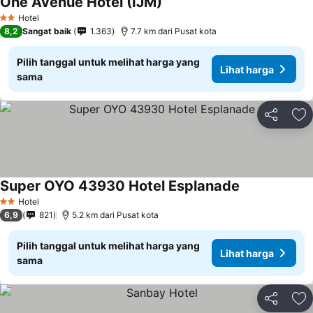
One Avenue Hotel (IJM)
Lihat harga
Hotel
2 Bintang
8,2
Sangat baik
1.363
7.7 km dari Pusat kota
Pilih tanggal untuk melihat harga yang
Lihat harga
sama
Bagikan
Ta
Super OYO 43930 Hotel Esplanade
Lihat harga
Hotel
2 Bintang
6,9
821
5.2 km dari Pusat kota
Pilih tanggal untuk melihat harga yang
Lihat harga
sama
Bagikan
Ta