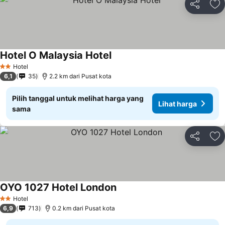
Bagikan
Ta
Hotel O Malaysia Hotel
Lihat harga
Hotel
2 Bintang
6,1
35
2.2 km dari Pusat kota
Pilih tanggal untuk melihat harga yang
Lihat harga
sama
Bagikan
Ta
OYO 1027 Hotel London
Lihat harga
Hotel
2 Bintang
6,9
713
0.2 km dari Pusat kota