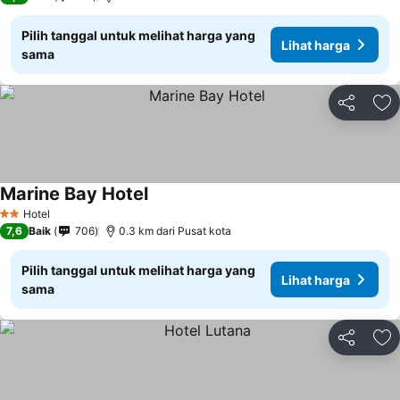
Pilih tanggal untuk melihat harga yang
Lihat harga
sama
Bagikan
Ta
Marine Bay Hotel
Lihat harga
Hotel
2 Bintang
7,6
Baik
706
0.3 km dari Pusat kota
Pilih tanggal untuk melihat harga yang
Lihat harga
sama
Bagikan
Ta