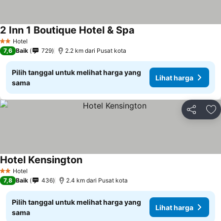
2 Inn 1 Boutique Hotel & Spa
Lihat harga
Hotel
2 Bintang
7,6
Baik
729
2.2 km dari Pusat kota
Pilih tanggal untuk melihat harga yang
Lihat harga
sama
Bagikan
Ta
Hotel Kensington
Lihat harga
Hotel
2 Bintang
7,8
Baik
436
2.4 km dari Pusat kota
Pilih tanggal untuk melihat harga yang
Lihat harga
sama