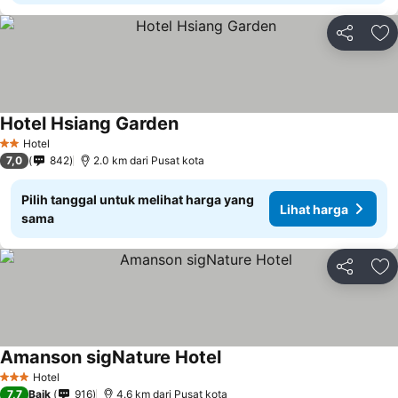
Bagikan
Ta
Hotel Hsiang Garden
Lihat harga
Hotel
2 Bintang
7,0
842
2.0 km dari Pusat kota
Pilih tanggal untuk melihat harga yang
Lihat harga
sama
Bagikan
Ta
Amanson sigNature Hotel
Lihat harga
Hotel
3 Bintang
7,7
Baik
916
4.6 km dari Pusat kota