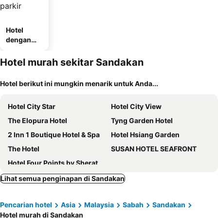
Hotel
dengan
tempat
parkir
Hotel murah sekitar Sandakan
Hotel berikut ini mungkin menarik untuk Anda...
Hotel City Star
Hotel City View
The Elopura Hotel
Tyng Garden Hotel
2 Inn 1 Boutique Hotel & Spa
Hotel Hsiang Garden
The Hotel
SUSAN HOTEL SEAFRONT
Hotel Four Points by Sheraton Sandakan
Lihat semua penginapan di Sandakan
Pencarian hotel
Asia
Malaysia
Sabah
Sandakan
Hotel murah di Sandakan