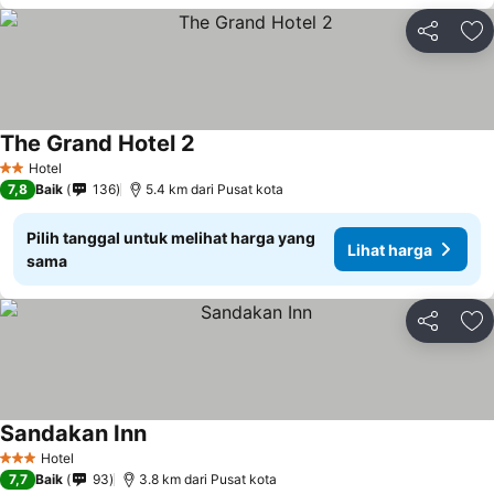
Bagikan
Ta
The Grand Hotel 2
Lihat harga
Hotel
2 Bintang
7,8
Baik
136
5.4 km dari Pusat kota
Pilih tanggal untuk melihat harga yang
Lihat harga
sama
Bagikan
Ta
Sandakan Inn
Lihat harga
Hotel
3 Bintang
7,7
Baik
93
3.8 km dari Pusat kota