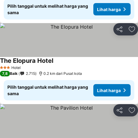
Pilih tanggal untuk melihat harga yang
Lihat harga
sama
Bagikan
Ta
The Elopura Hotel
Lihat harga
Hotel
3 Bintang
7,8
Baik
2.715
0.2 km dari Pusat kota
Pilih tanggal untuk melihat harga yang
Lihat harga
sama
Bagikan
Ta