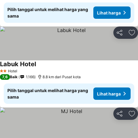
Pilih tanggal untuk melihat harga yang
Lihat harga
sama
Bagikan
Ta
Labuk Hotel
Lihat harga
Hotel
2 Bintang
7,6
Baik
1.166
8.8 km dari Pusat kota
Pilih tanggal untuk melihat harga yang
Lihat harga
sama
Bagikan
Ta