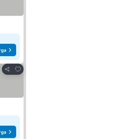
rga
Tambahkan ke favorit
Bagikan
rga