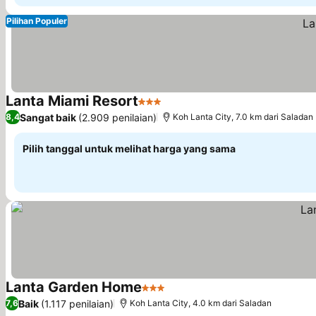
Pilihan Populer
Lanta Miami Resort
3 Bintang
Lihat harga
Sangat baik
(2.909 penilaian)
8,4
Koh Lanta City, 7.0 km dari Saladan
Pilih tanggal untuk melihat harga yang sama
Lanta Garden Home
3 Bintang
Lihat harga
Baik
(1.117 penilaian)
7,6
Koh Lanta City, 4.0 km dari Saladan