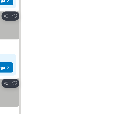
rga
Tambahkan ke favorit
Bagikan
rga
Tambahkan ke favorit
Bagikan