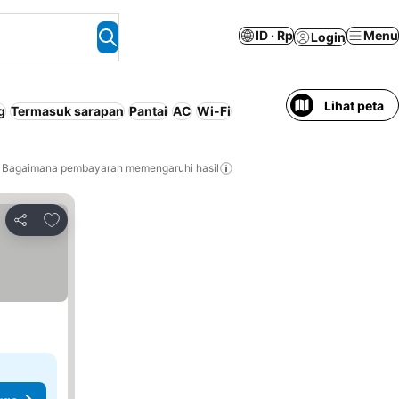
ID · Rp
Menu
Login
Lihat peta
g
Termasuk sarapan
Pantai
AC
Wi-Fi
Bagaimana pembayaran memengaruhi hasil
Tambahkan ke favorit
Bagikan