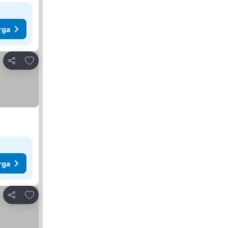
rga
Tambahkan ke favorit
Bagikan
rga
Tambahkan ke favorit
Bagikan