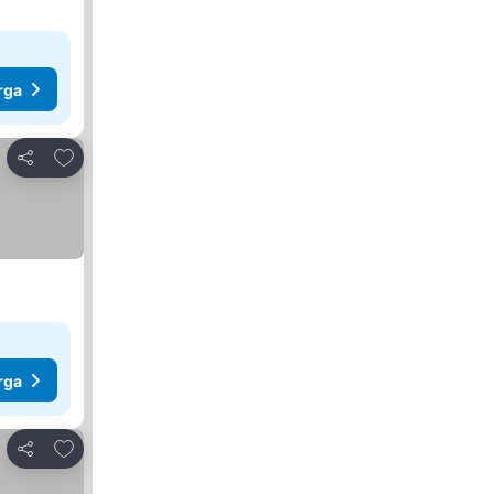
rga
Tambahkan ke favorit
Bagikan
rga
Tambahkan ke favorit
Bagikan