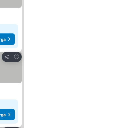
rga
Tambahkan ke favorit
Bagikan
rga