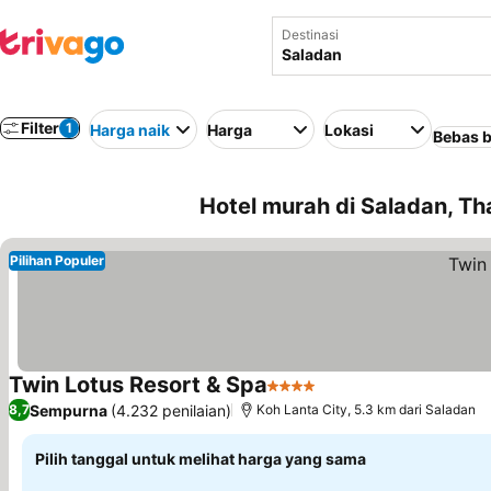
Destinasi
Filter
1
Harga naik
Harga
Lokasi
Bebas b
Hotel murah di Saladan, Th
Pilihan Populer
Twin Lotus Resort & Spa
4 Bintang
Lihat harga
Sempurna
(4.232 penilaian)
8,7
Koh Lanta City, 5.3 km dari Saladan
Pilih tanggal untuk melihat harga yang sama