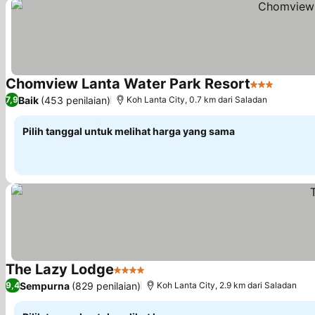
Chomview Lanta Water Park Resort
3 Bintang
Lihat h
Baik
(453 penilaian)
7,9
Koh Lanta City, 0.7 km dari Saladan
Pilih tanggal untuk melihat harga yang sama
The Lazy Lodge
4 Bintang
Lihat harga
Sempurna
(829 penilaian)
9,4
Koh Lanta City, 2.9 km dari Saladan