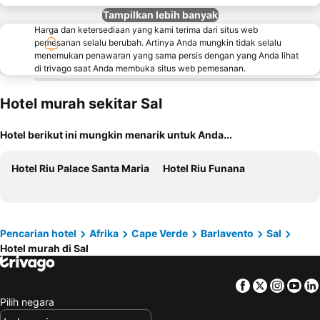
Tampilkan lebih banyak
Harga dan ketersediaan yang kami terima dari situs web
pemesanan selalu berubah. Artinya Anda mungkin tidak selalu
menemukan penawaran yang sama persis dengan yang Anda lihat
di trivago saat Anda membuka situs web pemesanan.
Hotel murah sekitar Sal
Hotel berikut ini mungkin menarik untuk Anda...
Hotel Riu Palace Santa Maria
Hotel Riu Funana
Pencarian hotel
Afrika
Cape Verde
Barlavento
Sal
Hotel murah di Sal
Facebook
Twitter
Insta
Yo
Pilih negara