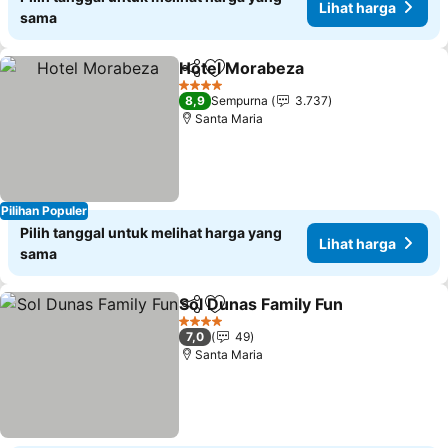
Lihat harga
sama
Hotel Morabeza
Bagikan
Tambahkan ke favorit
4 Bintang
8,9
Sempurna
3.737
Santa Maria
Pilihan Populer
Pilih tanggal untuk melihat harga yang
Lihat harga
sama
Sol Dunas Family Fun
Bagikan
Tambahkan ke favorit
4 Bintang
7,0
49
Santa Maria