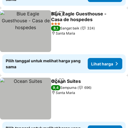
Blue Eagle Guesthouse -
Bagikan
Tambahkan ke favorit
Casa de hospedes
3 Bintang
8,1
Sangat baik
324
Santa Maria
Pilih tanggal untuk melihat harga yang
Lihat harga
sama
Ocean Suites
Bagikan
Tambahkan ke favorit
9,4
Sempurna
696
Santa Maria