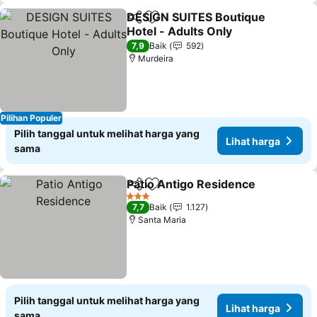
DESIGN SUITES Boutique
Bagikan
Tambahkan ke favorit
Hotel - Adults Only
7,9
Baik
592
Murdeira
Pilihan Populer
Pilih tanggal untuk melihat harga yang
Lihat harga
sama
Patio Antigo Residence
Bagikan
Tambahkan ke favorit
3 Bintang
7,7
Baik
1.127
Santa Maria
Pilih tanggal untuk melihat harga yang
Lihat harga
sama