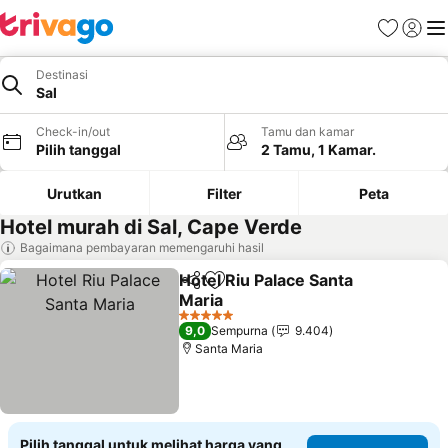
Favorit
Login
Me
Destinasi
Sal
Check-in/out
Tamu dan kamar
Pilih tanggal
2 Tamu, 1 Kamar.
Urutkan
Filter
Peta
Hotel murah di Sal, Cape Verde
Bagaimana pembayaran memengaruhi hasil
Hotel Riu Palace Santa
Bagikan
Tambahkan ke favorit
Maria
5 Bintang
9,0
Sempurna
9.404
Santa Maria
Pilih tanggal untuk melihat harga yang