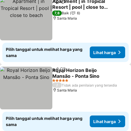
Apartment | in Tropical
Bagikan
Tambahkan ke favorit
Resort | pool | close to
beach
7,8
Baik
6
Santa Maria
Pilih tanggal untuk melihat harga yang
Lihat harga
sama
Royal Horizon Beijo
Bagikan
Tambahkan ke favorit
Mansão - Ponta Sino
5 Bintang
/
Tidak ada penilaian yang tersedia
Santa Maria
Pilih tanggal untuk melihat harga yang
Lihat harga
sama