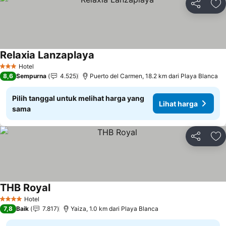
Bagikan
Ta
Relaxia Lanzaplaya
Lihat harga
Hotel
3 Bintang
8,6
Sempurna
4.525
Puerto del Carmen, 18.2 km dari Playa Blanca
Pilih tanggal untuk melihat harga yang
Lihat harga
sama
Bagikan
Ta
THB Royal
Lihat harga
Hotel
4 Bintang
7,8
Baik
7.817
Yaiza, 1.0 km dari Playa Blanca