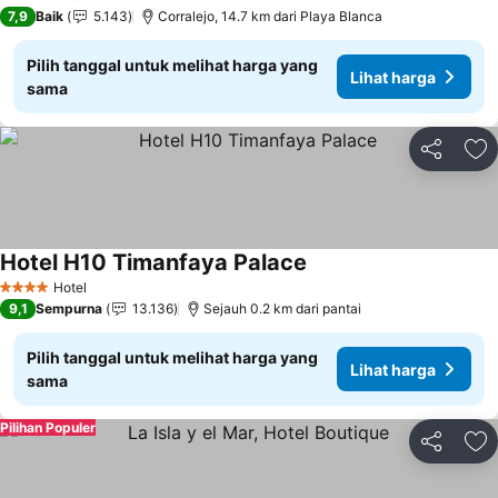
4 Bintang
7,9
Baik
5.143
Corralejo, 14.7 km dari Playa Blanca
Pilih tanggal untuk melihat harga yang
Lihat harga
sama
Bagikan
Ta
Hotel H10 Timanfaya Palace
Lihat harga
Hotel
4 Bintang
9,1
Sempurna
13.136
Sejauh 0.2 km dari pantai
Pilih tanggal untuk melihat harga yang
Lihat harga
sama
Pilihan Populer
Bagikan
Ta