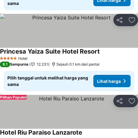
Lihat harga
sama
Bagikan
Ta
Princesa Yaiza Suite Hotel Resort
Lihat harga
Hotel
5 Bintang
9,1
Sempurna
12.231
Sejauh 0.1 km dari pantai
Pilih tanggal untuk melihat harga yang
Lihat harga
sama
Pilihan Populer
Bagikan
Ta
Hotel Riu Paraiso Lanzarote
Lihat harga