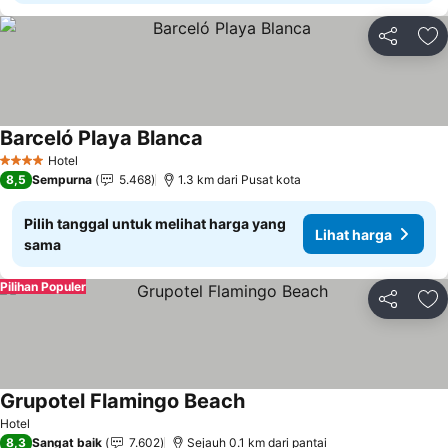
Bagikan
Ta
Barceló Playa Blanca
Lihat harga
Hotel
4 Bintang
8,5
Sempurna
5.468
1.3 km dari Pusat kota
Pilih tanggal untuk melihat harga yang
Lihat harga
sama
Pilihan Populer
Bagikan
Ta
Grupotel Flamingo Beach
Lihat harga
Hotel
8,3
Sangat baik
7.602
Sejauh 0.1 km dari pantai