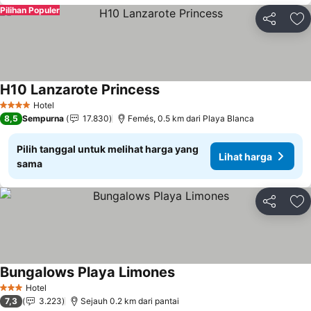
Pilihan Populer
Bagikan
Ta
H10 Lanzarote Princess
Lihat harga
Hotel
4 Bintang
8,5
Sempurna
17.830
Femés, 0.5 km dari Playa Blanca
Pilih tanggal untuk melihat harga yang
Lihat harga
sama
Bagikan
Ta
Bungalows Playa Limones
Lihat harga
Hotel
3 Bintang
7,3
3.223
Sejauh 0.2 km dari pantai