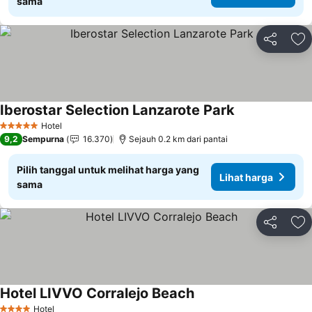
sama
Bagikan
Ta
Iberostar Selection Lanzarote Park
Lihat harga
Hotel
5 Bintang
9,2
Sempurna
16.370
Sejauh 0.2 km dari pantai
Pilih tanggal untuk melihat harga yang
Lihat harga
sama
Bagikan
Ta
Hotel LIVVO Corralejo Beach
Lihat harga
Hotel