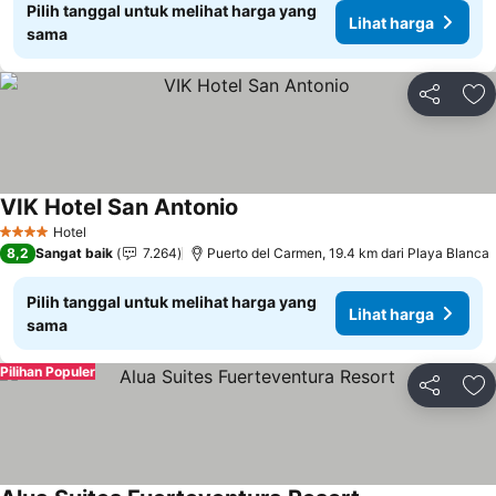
Pilih tanggal untuk melihat harga yang
Lihat harga
sama
Bagikan
Ta
VIK Hotel San Antonio
Lihat harga
Hotel
4 Bintang
8,2
Sangat baik
7.264
Puerto del Carmen, 19.4 km dari Playa Blanca
Pilih tanggal untuk melihat harga yang
Lihat harga
sama
Pilihan Populer
Bagikan
Ta