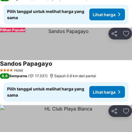
Pilih tanggal untuk melihat harga yang
Lihat harga
sama
Pilihan Populer
Bagikan
Ta
Sandos Papagayo
Lihat harga
Hotel
4 Bintang
8,6
Sempurna
17.337
Sejauh 0.6 km dari pantai
Pilih tanggal untuk melihat harga yang
Lihat harga
sama
Bagikan
Ta