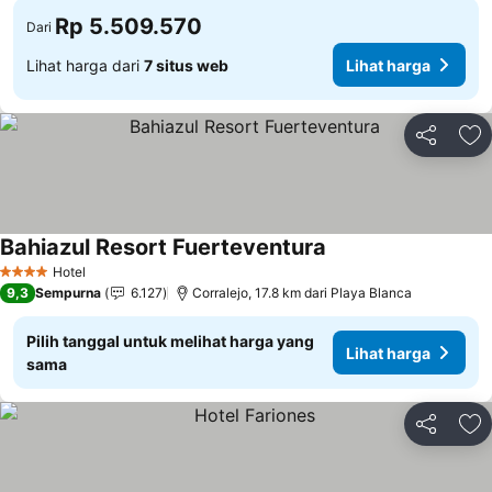
Rp 5.509.570
Dari
Lihat harga dari
7 situs web
Lihat harga
Bagikan
Ta
Bahiazul Resort Fuerteventura
Lihat harga
Hotel
4 Bintang
9,3
Sempurna
6.127
Corralejo, 17.8 km dari Playa Blanca
Pilih tanggal untuk melihat harga yang
Lihat harga
sama
Bagikan
Ta