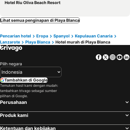
Hotel Riu Oliva Beach Resort
Lihat semua penginapan di Playa Blanca
Pencarian hotel
Eropa
Spanyol
Kepulauan Canaria
Lanzarote
Playa Blanca
Hotel murah di Playa Blanca
Facebook
Twitter
Insta
Yo
Pilih negara
Tambahkan di Google
Temukan hasil kami dengan mudah:
tambahkan trivago sebagai sumber
pilihan di Google.
Perusahaan
Produk kami
Ketentuan dan kebijakan