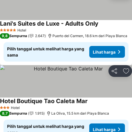
Lani's Suites de Luxe - Adults Only
Lihat harga
Hotel
5 Bintang
9,8
Sempurna
2.647
Puerto del Carmen, 18.6 km dari Playa Blanca
Pilih tanggal untuk melihat harga yang
Lihat harga
sama
Bagikan
Ta
Hotel Boutique Tao Caleta Mar
Lihat harga
Hotel
3 Bintang
8,7
Sempurna
1.915
La Oliva, 15.5 km dari Playa Blanca
Pilih tanggal untuk melihat harga yang
Lihat harga