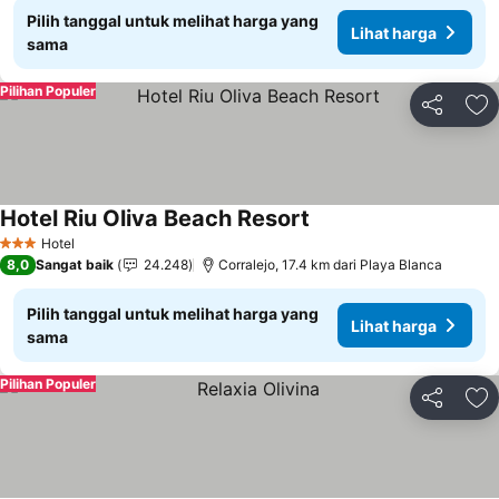
Pilih tanggal untuk melihat harga yang
Lihat harga
sama
Pilihan Populer
Bagikan
Ta
Hotel Riu Oliva Beach Resort
Lihat harga
Hotel
3 Bintang
8,0
Sangat baik
24.248
Corralejo, 17.4 km dari Playa Blanca
Pilih tanggal untuk melihat harga yang
Lihat harga
sama
Pilihan Populer
Bagikan
Ta