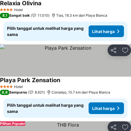
Relaxia Olivina
Lihat harga
Hotel
4 Bintang
8,1
Sangat baik
11.010
Tías, 19.3 km dari Playa Blanca
Pilih tanggal untuk melihat harga yang
Lihat harga
sama
Bagikan
Ta
Playa Park Zensation
Lihat harga
Hotel
4 Bintang
8,8
Sempurna
8.621
Corralejo, 15.7 km dari Playa Blanca
Pilih tanggal untuk melihat harga yang
Lihat harga
sama
Pilihan Populer
Bagikan
Ta