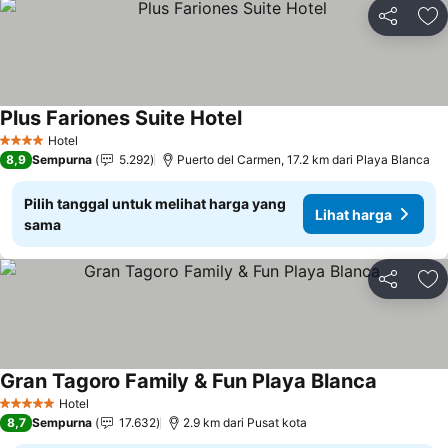
Bagikan
Ta
Plus Fariones Suite Hotel
Lihat harga
Hotel
4 Bintang
8,9
Sempurna
5.292
Puerto del Carmen, 17.2 km dari Playa Blanca
Pilih tanggal untuk melihat harga yang
Lihat harga
sama
Bagikan
Ta
Gran Tagoro Family & Fun Playa Blanca
Lihat har
Hotel
5 Bintang
8,7
Sempurna
17.632
2.9 km dari Pusat kota