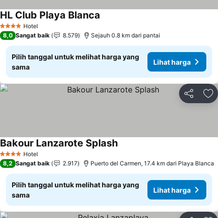
HL Club Playa Blanca
Lihat harga
Hotel
4 Bintang
8,0
Sangat baik
8.579
Sejauh 0.8 km dari pantai
Pilih tanggal untuk melihat harga yang
Lihat harga
sama
Bagikan
Ta
Bakour Lanzarote Splash
Lihat harga
Hotel
4 Bintang
8,2
Sangat baik
2.917
Puerto del Carmen, 17.4 km dari Playa Blanca
Pilih tanggal untuk melihat harga yang
Lihat harga
sama