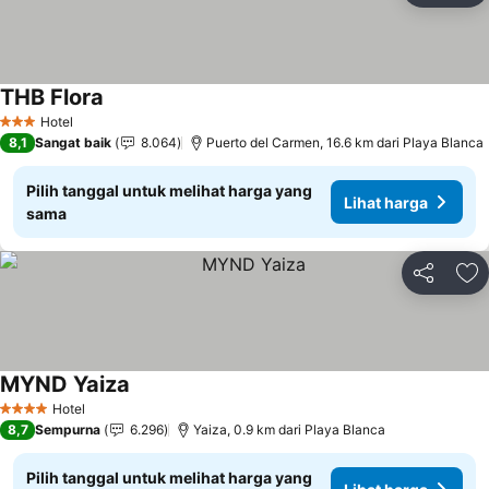
THB Flora
Lihat harga
Hotel
3 Bintang
8,1
Sangat baik
8.064
Puerto del Carmen, 16.6 km dari Playa Blanca
Pilih tanggal untuk melihat harga yang
Lihat harga
sama
Bagikan
Ta
MYND Yaiza
Lihat harga
Hotel
4 Bintang
8,7
Sempurna
6.296
Yaiza, 0.9 km dari Playa Blanca
Pilih tanggal untuk melihat harga yang