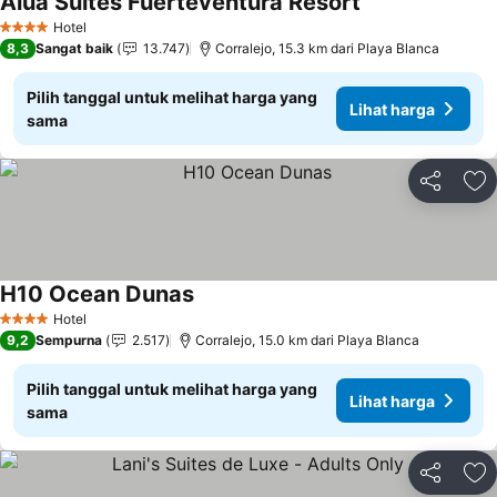
Alua Suites Fuerteventura Resort
Lihat harga
Hotel
4 Bintang
8,3
Sangat baik
13.747
Corralejo, 15.3 km dari Playa Blanca
Pilih tanggal untuk melihat harga yang
Lihat harga
sama
Bagikan
Ta
H10 Ocean Dunas
Lihat harga
Hotel
4 Bintang
9,2
Sempurna
2.517
Corralejo, 15.0 km dari Playa Blanca
Pilih tanggal untuk melihat harga yang
Lihat harga
sama
Bagikan
Ta