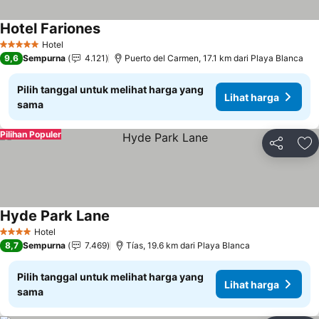
Hotel Fariones
Lihat harga
Hotel
5 Bintang
9,6
Sempurna
4.121
Puerto del Carmen, 17.1 km dari Playa Blanca
Pilih tanggal untuk melihat harga yang
Lihat harga
sama
Pilihan Populer
Bagikan
Ta
Hyde Park Lane
Lihat harga
Hotel
4 Bintang
8,7
Sempurna
7.469
Tías, 19.6 km dari Playa Blanca
Pilih tanggal untuk melihat harga yang
Lihat harga
sama