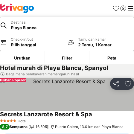
Favorit
Login
Me
Destinasi
Playa Blanca
Check-in/out
Tamu dan kamar
Pilih tanggal
2 Tamu, 1 Kamar.
Urutkan
Filter
Peta
Hotel murah di Playa Blanca, Spanyol
Bagaimana pembayaran memengaruhi hasil
Pilihan Populer
Bagikan
Ta
Secrets Lanzarote Resort & Spa
Lihat harga
Hotel
5 Bintang
8,7
Sempurna
16.505
Puerto Calero, 13.0 km dari Playa Blanca