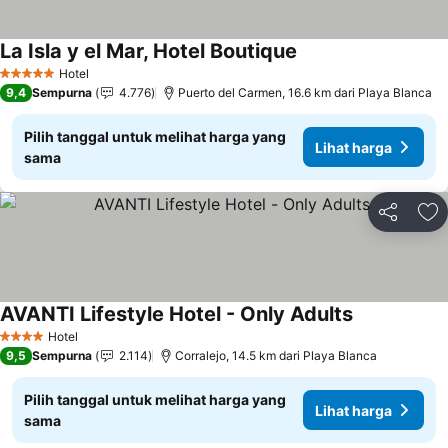
La Isla y el Mar, Hotel Boutique
Lihat harga
Hotel
5 Bintang
9,4
Sempurna
4.776
Puerto del Carmen, 16.6 km dari Playa Blanca
Pilih tanggal untuk melihat harga yang
Lihat harga
sama
Bagikan
Ta
AVANTI Lifestyle Hotel - Only Adults
Lihat harga
Hotel
4 Bintang
9,5
Sempurna
2.114
Corralejo, 14.5 km dari Playa Blanca
Pilih tanggal untuk melihat harga yang
Lihat harga
sama