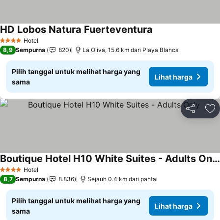
HD Lobos Natura Fuerteventura
Lihat harga
Hotel
4 Bintang
8,9
Sempurna
820
La Oliva, 15.6 km dari Playa Blanca
Pilih tanggal untuk melihat harga yang
Lihat harga
sama
Bagikan
Ta
Boutique Hotel H10 White Suites - Adults Only
Lihat harga
Hotel
4 Bintang
8,7
Sempurna
8.836
Sejauh 0.4 km dari pantai
Pilih tanggal untuk melihat harga yang
Lihat harga
sama