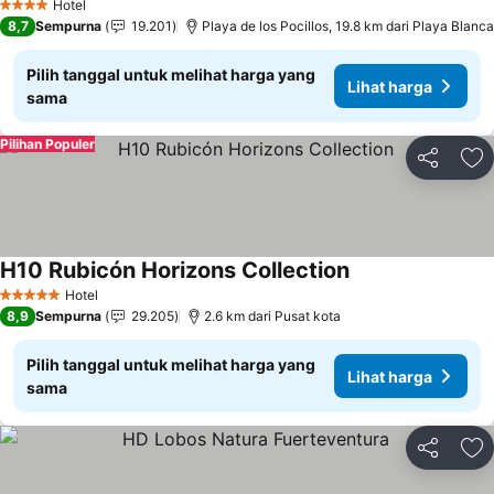
Hotel
4 Bintang
8,7
Sempurna
19.201
Playa de los Pocillos, 19.8 km dari Playa Blanca
Pilih tanggal untuk melihat harga yang
Lihat harga
sama
Pilihan Populer
Bagikan
Ta
H10 Rubicón Horizons Collection
Lihat harga
Hotel
5 Bintang
8,9
Sempurna
29.205
2.6 km dari Pusat kota
Pilih tanggal untuk melihat harga yang
Lihat harga
sama
Bagikan
Ta