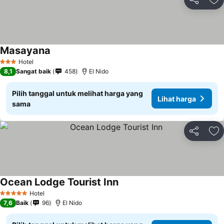
Bagikan
Ta
Masayana
Lihat harga
Hotel
3 Bintang
8,1
Sangat baik
458
El Nido
Pilih tanggal untuk melihat harga yang
Lihat harga
sama
Bagikan
Ta
Ocean Lodge Tourist Inn
Lihat harga
Hotel
5 Bintang
7,6
Baik
96
El Nido