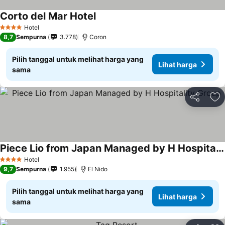
Corto del Mar Hotel
Lihat harga
Hotel
4 Bintang
8,7
Sempurna
3.778
Coron
Pilih tanggal untuk melihat harga yang
Lihat harga
sama
Bagikan
Ta
Piece Lio from Japan Managed by H Hospitality Group
Lihat harga
Hotel
4 Bintang
9,7
Sempurna
1.955
El Nido
Pilih tanggal untuk melihat harga yang
Lihat harga
sama