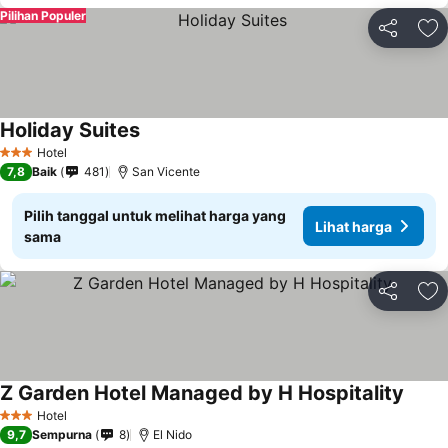
Pilihan Populer
Bagikan
Ta
Holiday Suites
Lihat harga
Hotel
3 Bintang
7,8
Baik
481
San Vicente
Pilih tanggal untuk melihat harga yang
Lihat harga
sama
Bagikan
Ta
Z Garden Hotel Managed by H Hospitality
Lihat
Hotel
3 Bintang
9,7
Sempurna
8
El Nido