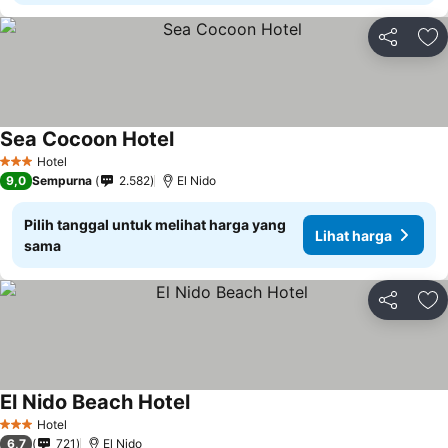
Bagikan
Ta
Sea Cocoon Hotel
Lihat harga
Hotel
3 Bintang
9,0
Sempurna
2.582
El Nido
Pilih tanggal untuk melihat harga yang
Lihat harga
sama
Bagikan
Ta
El Nido Beach Hotel
Lihat harga
Hotel
3 Bintang
6,7
721
El Nido