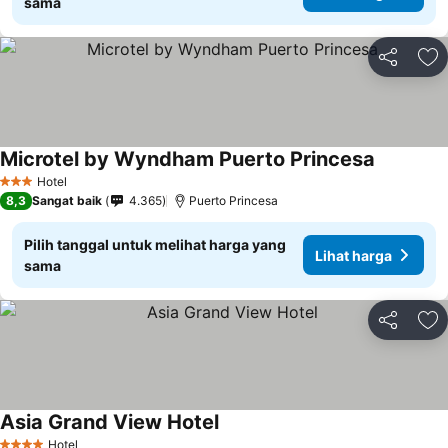
sama
Bagikan
Ta
Microtel by Wyndham Puerto Princesa
Lihat har
Hotel
3 Bintang
8,3
Sangat baik
4.365
Puerto Princesa
Pilih tanggal untuk melihat harga yang
Lihat harga
sama
Bagikan
Ta
Asia Grand View Hotel
Lihat harga
Hotel