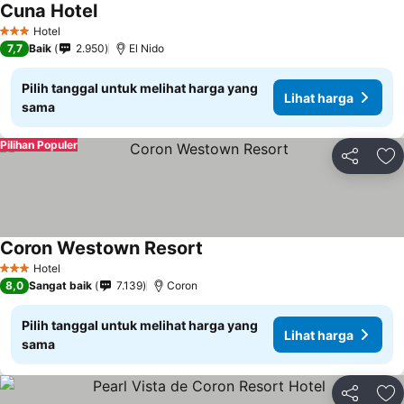
Cuna Hotel
Lihat harga
Hotel
3 Bintang
7,7
Baik
2.950
El Nido
Pilih tanggal untuk melihat harga yang
Lihat harga
sama
Pilihan Populer
Bagikan
Ta
Coron Westown Resort
Lihat harga
Hotel
3 Bintang
8,0
Sangat baik
7.139
Coron
Pilih tanggal untuk melihat harga yang
Lihat harga
sama
Bagikan
Ta