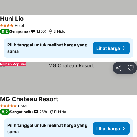
Huni Lio
Lihat harga
Hotel
4 Bintang
9,2
Sempurna
1.150
El Nido
Pilih tanggal untuk melihat harga yang
Lihat harga
sama
Pilihan Populer
Bagikan
Ta
MG Chateau Resort
Lihat harga
Hotel
5 Bintang
8,2
Sangat baik
258
El Nido
Pilih tanggal untuk melihat harga yang
Lihat harga
sama