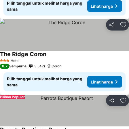
Pilih tanggal untuk melihat harga yang
Lihat harga
sama
Bagikan
Ta
The Ridge Coron
Lihat harga
Hotel
3 Bintang
8,7
Sempurna
3.542
Coron
Pilih tanggal untuk melihat harga yang
Lihat harga
sama
Pilihan Populer
Bagikan
Ta