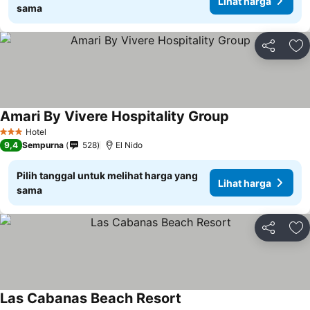
Lihat harga
sama
Bagikan
Ta
Amari By Vivere Hospitality Group
Lihat harga
Hotel
3 Bintang
9,4
Sempurna
528
El Nido
Pilih tanggal untuk melihat harga yang
Lihat harga
sama
Bagikan
Ta
Las Cabanas Beach Resort
Lihat harga