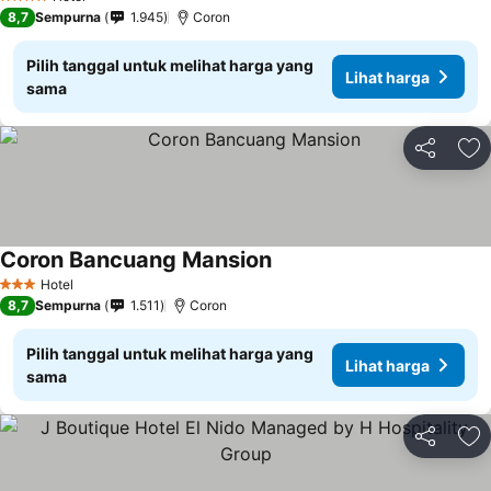
4 Bintang
8,7
Sempurna
1.945
Coron
Pilih tanggal untuk melihat harga yang
Lihat harga
sama
Bagikan
Ta
Coron Bancuang Mansion
Lihat harga
Hotel
3 Bintang
8,7
Sempurna
1.511
Coron
Pilih tanggal untuk melihat harga yang
Lihat harga
sama
Bagikan
Ta