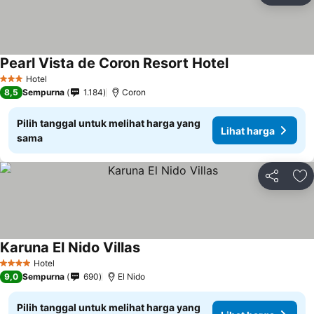
Pearl Vista de Coron Resort Hotel
Lihat harga
Hotel
3 Bintang
8,5
Sempurna
1.184
Coron
Pilih tanggal untuk melihat harga yang
Lihat harga
sama
Bagikan
Ta
Karuna El Nido Villas
Lihat harga
Hotel
4 Bintang
9,0
Sempurna
690
El Nido
Pilih tanggal untuk melihat harga yang