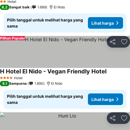
Hotel
2 Bintang
8,2
Sangat baik
1.689
El Nido
Pilih tanggal untuk melihat harga yang
Lihat harga
sama
Pilihan Populer
Bagikan
Ta
H Hotel El Nido - Vegan Friendly Hotel
Lihat harg
Hotel
4 Bintang
9,1
Sempurna
1.890
El Nido
Pilih tanggal untuk melihat harga yang
Lihat harga
sama
Bagikan
Ta