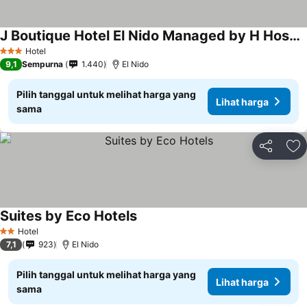
J Boutique Hotel El Nido Managed by H Hospitality Group
Lihat harga
Hotel
3 Bintang
9,1
Sempurna
1.440
El Nido
Pilih tanggal untuk melihat harga yang
Lihat harga
sama
Bagikan
Ta
Suites by Eco Hotels
Lihat harga
Hotel
2 Bintang
7,1
923
El Nido
Pilih tanggal untuk melihat harga yang
Lihat harga
sama