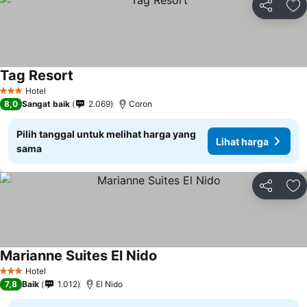
Bagikan
Ta
Tag Resort
Lihat harga
Hotel
3 Bintang
8,0
Sangat baik
2.069
Coron
Pilih tanggal untuk melihat harga yang
Lihat harga
sama
Bagikan
Ta
Marianne Suites El Nido
Lihat harga
Hotel
3 Bintang
7,8
Baik
1.012
El Nido