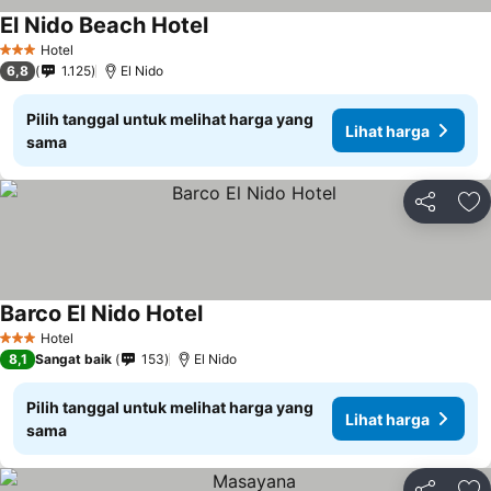
El Nido Beach Hotel
Lihat harga
Hotel
3 Bintang
6,8
1.125
El Nido
Pilih tanggal untuk melihat harga yang
Lihat harga
sama
Bagikan
Ta
Barco El Nido Hotel
Lihat harga
Hotel
3 Bintang
8,1
Sangat baik
153
El Nido
Pilih tanggal untuk melihat harga yang
Lihat harga
sama