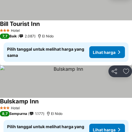
Bill Tourist Inn
Lihat harga
Hotel
3 Bintang
7,7
Baik
2.087
El Nido
Pilih tanggal untuk melihat harga yang
Lihat harga
sama
Bagikan
Ta
Bulskamp Inn
Lihat harga
Hotel
3 Bintang
8,7
Sempurna
1.177
El Nido
Pilih tanggal untuk melihat harga yang
Lihat harga