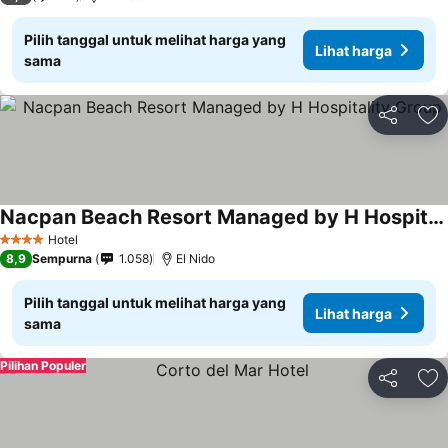
Pilih tanggal untuk melihat harga yang
Lihat harga
sama
Bagikan
Ta
Nacpan Beach Resort Managed by H Hospitality Group
Lihat harga
Hotel
4 Bintang
8,9
Sempurna
1.058
El Nido
Pilih tanggal untuk melihat harga yang
Lihat harga
sama
Pilihan Populer
Bagikan
Ta