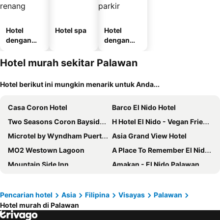
Hotel
Hotel spa
Hotel
dengan
dengan
kolam
tempat
renang
parkir
Hotel murah sekitar Palawan
Hotel berikut ini mungkin menarik untuk Anda...
Casa Coron Hotel
Barco El Nido Hotel
Two Seasons Coron Bayside Hotel
H Hotel El Nido - Vegan Friendly Hotel
Microtel by Wyndham Puerto Princesa
Asia Grand View Hotel
MO2 Westown Lagoon
A Place To Remember El Nido Palawan
Mountain Side Inn
Amakan - El Nido Palawan
Chelle's apartelle-inn
Macky's Hidden Inn
Ocean Star Hotel
Villa Israel Ecopark El Nido
Pencarian hotel
Asia
Filipina
Visayas
Palawan
Hotel murah di Palawan
Amanpulo
Bella Vita Guest House