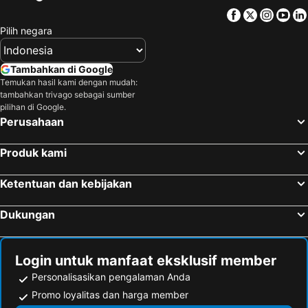
Sunlight Hotel Puerto Princesa
Sheridan Boutique Hotel
Facebook
Twitter
Insta
Yo
Angelic Mansion
Ponce De Leon Garden Resort Powered by ASTON
Pilih negara
Mayumi Lodge
Hotel Fleuris
Grande Vista Hotel
Lolas Villa El Nido
Tambahkan di Google
D' Lucky Garden Inn & Suites
Telesfora Beach Cottage
Temukan hasil kami dengan mudah:
tambahkan trivago sebagai sumber
Huma Island
White Hat EL NIDO
pilihan di Google.
Perusahaan
Produk kami
Ketentuan dan kebijakan
Dukungan
Login untuk manfaat eksklusif member
Personalisasikan pengalaman Anda
Promo loyalitas dan harga member