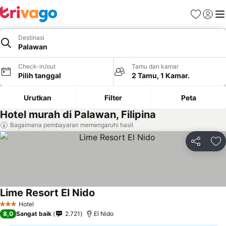
Favorit
Login
Me
Destinasi
Palawan
Check-in/out
Tamu dan kamar
Pilih tanggal
2 Tamu, 1 Kamar.
Urutkan
Filter
Peta
Hotel murah di Palawan, Filipina
Bagaimana pembayaran memengaruhi hasil
Bagikan
Ta
Lime Resort El Nido
Lihat harga
Hotel
3 Bintang
8,0
Sangat baik
2.721
El Nido