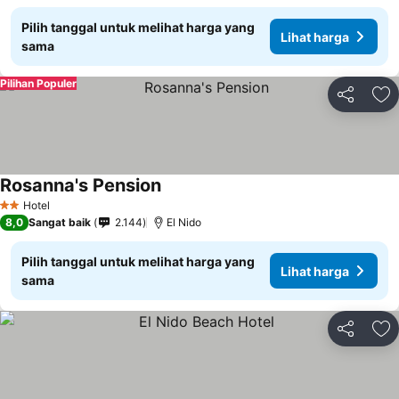
Pilih tanggal untuk melihat harga yang
Lihat harga
sama
Pilihan Populer
Bagikan
Ta
Rosanna's Pension
Lihat harga
Hotel
2 Bintang
8,0
Sangat baik
2.144
El Nido
Pilih tanggal untuk melihat harga yang
Lihat harga
sama
Bagikan
Ta