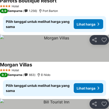
Parrots Boutique Resort
Lihat harga
Hotel
4 Bintang
8,9
Sempurna
1.256
Port Barton
Pilih tanggal untuk melihat harga yang
Lihat harga
sama
Bagikan
Ta
Morgan Villas
Lihat harga
Hotel
4 Bintang
9,7
Sempurna
663
El Nido
Pilih tanggal untuk melihat harga yang
Lihat harga
sama
Bagikan
Ta