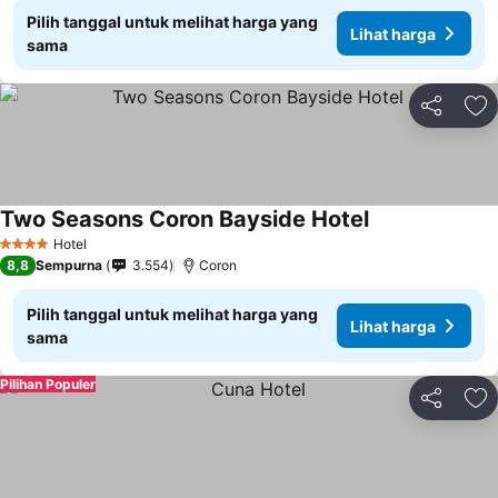
Pilih tanggal untuk melihat harga yang
Lihat harga
sama
Bagikan
Ta
Two Seasons Coron Bayside Hotel
Lihat harga
Hotel
4 Bintang
8,8
Sempurna
3.554
Coron
Pilih tanggal untuk melihat harga yang
Lihat harga
sama
Pilihan Populer
Bagikan
Ta