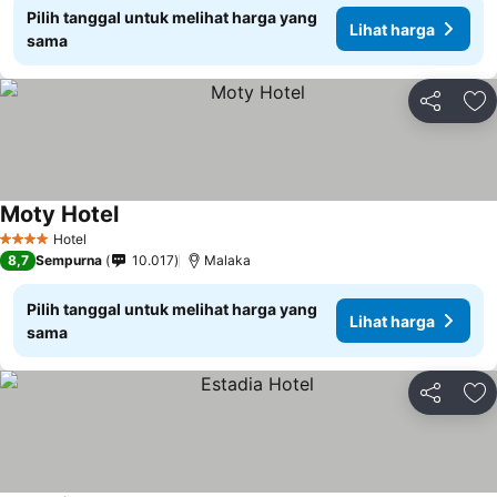
Pilih tanggal untuk melihat harga yang
Lihat harga
sama
Bagikan
Ta
Moty Hotel
Hotel
4 Bintang
8,7
Sempurna
10.017
Malaka
Pilih tanggal untuk melihat harga yang
Lihat harga
sama
Bagikan
Ta