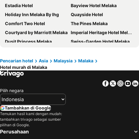
Estadia Hotel
Bayview Hotel Melaka
Holiday Inn Melaka By Ihg
Quayside Hotel
Comfort Two Hotel
The Pines Melaka
Courtyard by Marriott Melaka
Imperial Heritage Hotel Melaka
Dusit Princess Melaka
Swiss-Garden Hotel Melaka
Hatten Hotel Melaka
Persona Boutique Hotel
The Shore Melaka
Rucksack Inn Premium Melaka
Pencarian hotel
Asia
Malaysia
Malaka
Hotel murah di Malaka
Moty Hotel
Mercury Boutique Hotel
Kingston Hotel 9 - Jonker Street Malacca
Hallmark Crown Hotel
Facebook
Twitter
Insta
Yo
Hotel Johan
Hotel Dlima Inn Plaza Mahkota Melaka
Pilih negara
M Straits Hotel
Collection O Hotel Super Cowboy
Vrest Hotel
Grand Heritage Hotel
Tambahkan di Google
Mrc Hotel Melaka Raya
OYO 1185 Ho Hotel
Temukan hasil kami dengan mudah:
tambahkan trivago sebagai sumber
DoubleTree by Hilton Melaka
Hallmark Hotel Leisure
pilihan di Google.
Perusahaan
Sunday Malacca Formerly Tun Fatimah
Hotel Puri Melaka