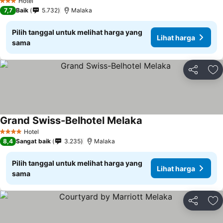
Hotel
3 Bintang
7,7
Baik
5.732
Malaka
Pilih tanggal untuk melihat harga yang
Lihat harga
sama
Bagikan
Ta
Grand Swiss-Belhotel Melaka
Hotel
4 Bintang
8,4
Sangat baik
3.235
Malaka
Pilih tanggal untuk melihat harga yang
Lihat harga
sama
Bagikan
Ta