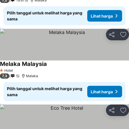
7,2
19.675
Malaka
Pilih tanggal untuk melihat harga yang
Lihat harga
sama
Bagikan
Ta
Melaka Malaysia
Hotel
1 Bintang
7,3
5
Malaka
Pilih tanggal untuk melihat harga yang
Lihat harga
sama
Bagikan
Ta