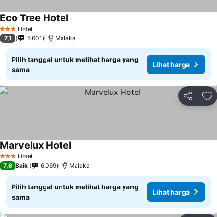
Eco Tree Hotel
Hotel
3 Bintang
7,1
5.601
Malaka
Pilih tanggal untuk melihat harga yang
Lihat harga
sama
Bagikan
Ta
Marvelux Hotel
Hotel
3 Bintang
7,6
Baik
6.069
Malaka
Pilih tanggal untuk melihat harga yang
Lihat harga
sama