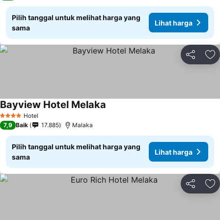
Pilih tanggal untuk melihat harga yang
Lihat harga
sama
Bagikan
Ta
Bayview Hotel Melaka
Hotel
4 Bintang
7,9
Baik
17.885
Malaka
Pilih tanggal untuk melihat harga yang
Lihat harga
sama
Bagikan
Ta