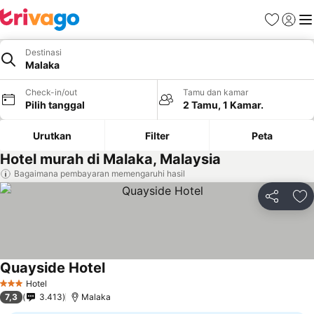
Favorit
Login
Me
Destinasi
Malaka
Check-in/out
Tamu dan kamar
Pilih tanggal
2 Tamu, 1 Kamar.
Urutkan
Filter
Peta
Hotel murah di Malaka, Malaysia
Bagaimana pembayaran memengaruhi hasil
Bagikan
Ta
Quayside Hotel
Hotel
3 Bintang
7,3
3.413
Malaka