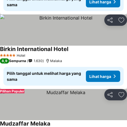
Lihat harga
sama
Bagikan
Ta
Birkin International Hotel
Hotel
5 Bintang
8,9
Sempurna
1.630
Malaka
Pilih tanggal untuk melihat harga yang
Lihat harga
sama
Pilihan Populer
Bagikan
Ta
Mudzaffar Melaka