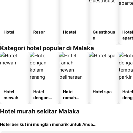
Hotel
Resor
Hostel
Guesthous
Hotel
e
apar
Kategori hotel populer di Malaka
Hotel
Hotel
Hotel
Hotel spa
Hotel
mewah
dengan
ramah
deng
kolam
hewan
temp
renang
peliharaan
parki
Hotel murah sekitar Malaka
Hotel berikut ini mungkin menarik untuk Anda...