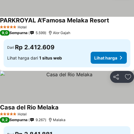
PARKROYAL A'Famosa Melaka Resort
Hotel
5 Bintang
9,0
Sempurna
5.599
Alor Gajah
Rp 2.412.609
Dari
Lihat harga dari
1 situs web
Lihat harga
Bagikan
Ta
Casa del Rio Melaka
Hotel
5 Bintang
9,2
Sempurna
9.267
Malaka