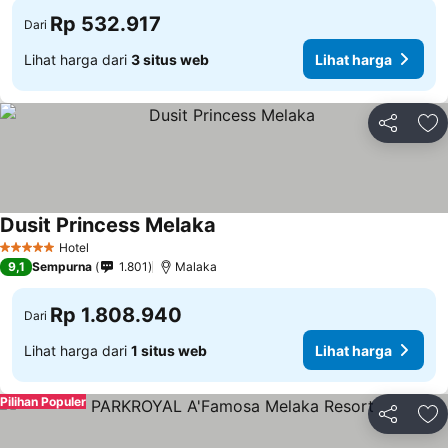
Rp 532.917
Dari
Lihat harga dari
3 situs web
Lihat harga
Bagikan
Ta
Dusit Princess Melaka
Hotel
5 Bintang
9,1
Sempurna
1.801
Malaka
Rp 1.808.940
Dari
Lihat harga dari
1 situs web
Lihat harga
Pilihan Populer
Bagikan
Ta