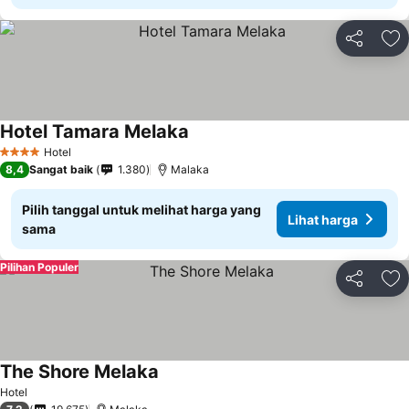
Bagikan
Ta
Hotel Tamara Melaka
Hotel
4 Bintang
8,4
Sangat baik
1.380
Malaka
Pilih tanggal untuk melihat harga yang
Lihat harga
sama
Pilihan Populer
Bagikan
Ta
The Shore Melaka
Hotel