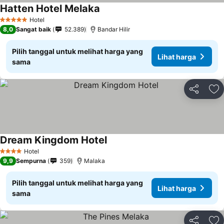
Hatten Hotel Melaka
Hotel
5 Bintang
8,0
Sangat baik
52.389
Bandar Hilir
Pilih tanggal untuk melihat harga yang
Lihat harga
sama
Bagikan
Ta
Dream Kingdom Hotel
Hotel
4 Bintang
9,9
Sempurna
359
Malaka
Pilih tanggal untuk melihat harga yang
Lihat harga
sama