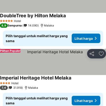
DoubleTree by Hilton Melaka
Hotel
5 Bintang
8,9
Sempurna
14.090
Malaka
Pilih tanggal untuk melihat harga yang
Lihat harga
sama
Pilihan Populer
Bagikan
Ta
Imperial Heritage Hotel Melaka
Hotel
4 Bintang
7,4
31.918
Malaka
Pilih tanggal untuk melihat harga yang
Lihat harga
sama