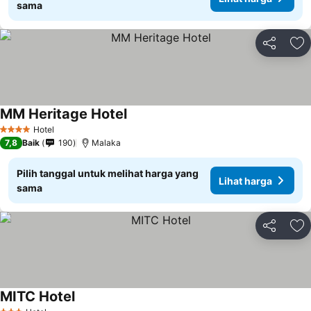
sama
Bagikan
Ta
MM Heritage Hotel
Hotel
4 Bintang
7,8
Baik
190
Malaka
Pilih tanggal untuk melihat harga yang
Lihat harga
sama
Bagikan
Ta
MITC Hotel