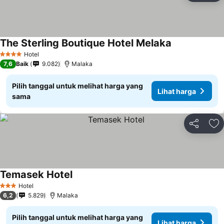
The Sterling Boutique Hotel Melaka
Hotel
4 Bintang
7,6
Baik
9.082
Malaka
Pilih tanggal untuk melihat harga yang
Lihat harga
sama
Bagikan
Ta
Temasek Hotel
Hotel
3 Bintang
6,2
5.829
Malaka
Pilih tanggal untuk melihat harga yang
Lihat harga