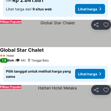
Rp 2.841.881
Dari
Lihat harga dari
9 situs web
Lihat harga
Pilihan Populer
Bagikan
Ta
Global Star Chalet
Hotel
2 Bintang
7,8
Baik
64
Tangga Batu
Pilih tanggal untuk melihat harga yang
Lihat harga
sama
Pilihan Populer
Bagikan
Ta