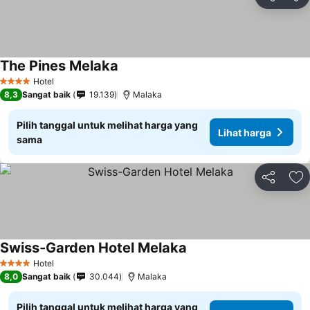
Bagikan
Ta
The Pines Melaka
Hotel
4 Bintang
8,3
Sangat baik
19.139
Malaka
Pilih tanggal untuk melihat harga yang
Lihat harga
sama
Bagikan
Ta
Swiss-Garden Hotel Melaka
Hotel
4 Bintang
8,0
Sangat baik
30.044
Malaka
Pilih tanggal untuk melihat harga yang