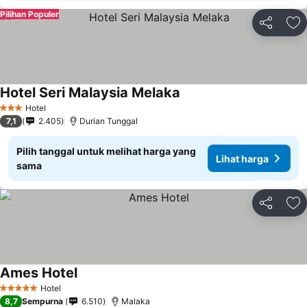
Pilihan Populer
Bagikan
Ta
Hotel Seri Malaysia Melaka
Hotel
3 Bintang
7,1
2.405
Durian Tunggal
Pilih tanggal untuk melihat harga yang
Lihat harga
sama
Bagikan
Ta
Ames Hotel
Hotel
5 Bintang
8,7
Sempurna
6.510
Malaka