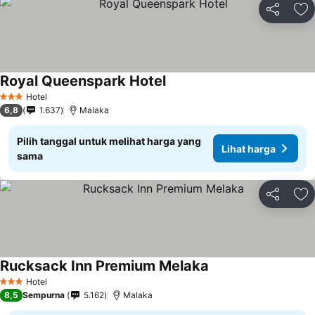
Bagikan
Ta
Royal Queenspark Hotel
Hotel
3 Bintang
6,8
1.637
Malaka
Pilih tanggal untuk melihat harga yang
Lihat harga
sama
Bagikan
Ta
Rucksack Inn Premium Melaka
Hotel
3 Bintang
8,5
Sempurna
5.162
Malaka