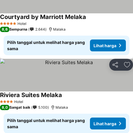
Courtyard by Marriott Melaka
Hotel
5 Bintang
8,6
Sempurna
2.644
Malaka
Pilih tanggal untuk melihat harga yang
Lihat harga
sama
Bagikan
Ta
Riviera Suites Melaka
Hotel
4 Bintang
8,0
Sangat baik
5.100
Malaka
Pilih tanggal untuk melihat harga yang
Lihat harga
sama