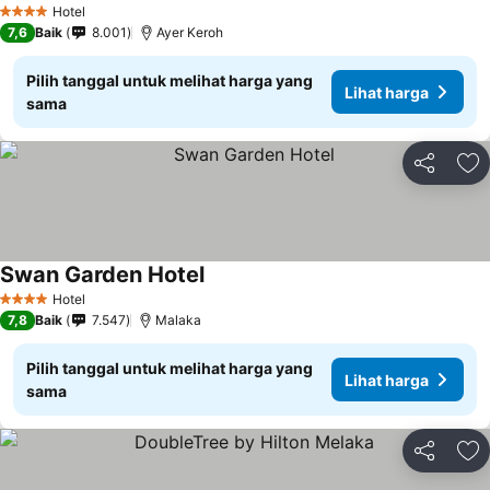
Hotel
4 Bintang
7,6
Baik
8.001
Ayer Keroh
Pilih tanggal untuk melihat harga yang
Lihat harga
sama
Bagikan
Ta
Swan Garden Hotel
Hotel
4 Bintang
7,8
Baik
7.547
Malaka
Pilih tanggal untuk melihat harga yang
Lihat harga
sama
Bagikan
Ta