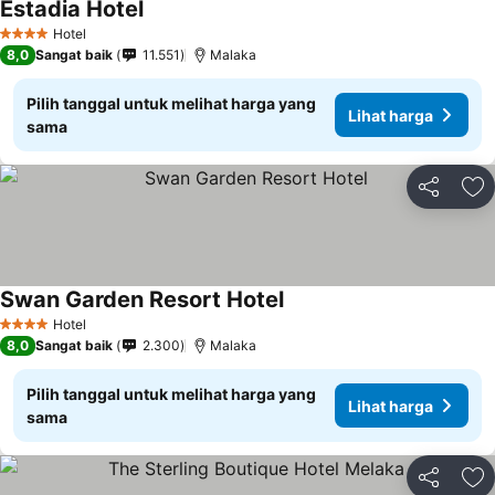
Estadia Hotel
Hotel
4 Bintang
8,0
Sangat baik
11.551
Malaka
Pilih tanggal untuk melihat harga yang
Lihat harga
sama
Bagikan
Ta
Swan Garden Resort Hotel
Hotel
4 Bintang
8,0
Sangat baik
2.300
Malaka
Pilih tanggal untuk melihat harga yang
Lihat harga
sama
Bagikan
Ta