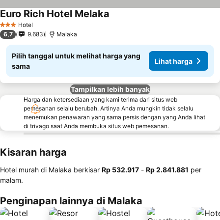
Euro Rich Hotel Melaka
Hotel
3 Bintang
6,7
9.683
Malaka
Pilih tanggal untuk melihat harga yang
Lihat harga
sama
Tampilkan lebih banyak
Harga dan ketersediaan yang kami terima dari situs web
pemesanan selalu berubah. Artinya Anda mungkin tidak selalu
menemukan penawaran yang sama persis dengan yang Anda lihat
di trivago saat Anda membuka situs web pemesanan.
Kisaran harga
Hotel murah di Malaka berkisar
‎Rp 532.917
-
‎Rp 2.841.881
per
malam.
Penginapan lainnya di Malaka