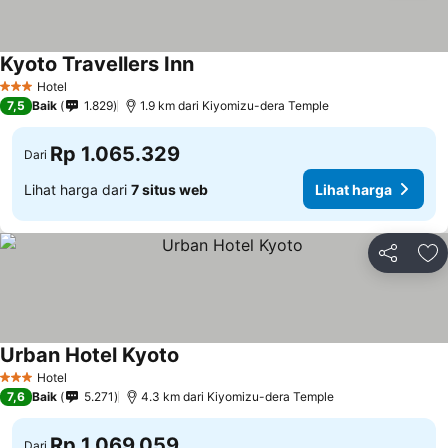
Kyoto Travellers Inn
Hotel
3 Bintang
7,5
Baik
1.829
1.9 km dari Kiyomizu-dera Temple
Rp 1.065.329
Dari
Lihat harga dari
7 situs web
Lihat harga
Bagikan
Ta
Urban Hotel Kyoto
Hotel
3 Bintang
7,6
Baik
5.271
4.3 km dari Kiyomizu-dera Temple
Rp 1.069.059
Dari