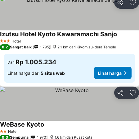
Bagikan
Ta
Izutsu Hotel Kyoto Kawaramachi Sanjo
Hotel
3 Bintang
8,2
Sangat baik
1.795
2.1 km dari Kiyomizu-dera Temple
Rp 1.005.234
Dari
Lihat harga dari
5 situs web
Lihat harga
Bagikan
Ta
WeBase Kyoto
Hotel
2 Bintang
9,0
Sempurna
1.970
1.6 km dari Pusat kota