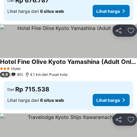
Rp 676.787
Dari
Lihat harga dari
6 situs web
Lihat harga
Bagikan
Ta
Hotel Fine Olive Kyoto Yamashina (Adult Only)
Hotel
3 Bintang
6,8
80
4.1 km dari Pusat kota
Rp 715.538
Dari
Lihat harga dari
6 situs web
Lihat harga
Bagikan
Ta