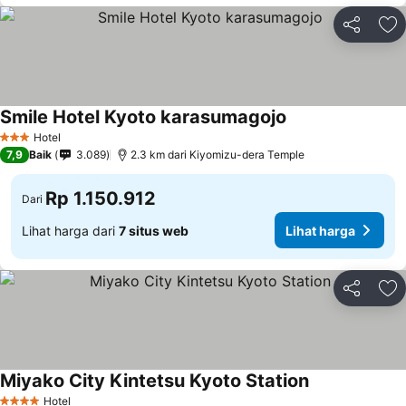
Bagikan
Ta
Smile Hotel Kyoto karasumagojo
Hotel
3 Bintang
7,9
Baik
3.089
2.3 km dari Kiyomizu-dera Temple
Rp 1.150.912
Dari
Lihat harga dari
7 situs web
Lihat harga
Bagikan
Ta
Miyako City Kintetsu Kyoto Station
Hotel