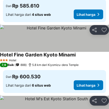
Rp 585.610
Dari
Lihat harga dari
4 situs web
Lihat harga
Bagikan
Ta
Hotel Fine Garden Kyoto Minami
Hotel
3 Bintang
7,9
Baik
888
5.8 km dari Kiyomizu-dera Temple
Rp 600.530
Dari
Lihat harga dari
6 situs web
Lihat harga
Bagikan
Ta