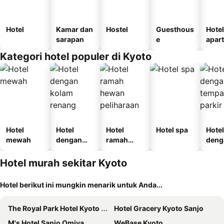
Hotel
Kamar dan
Hostel
Guesthous
Hotel
sarapan
e
apar
Kategori hotel populer di Kyoto
Hotel
Hotel
Hotel
Hotel spa
Hotel
mewah
dengan
ramah
deng
kolam
hewan
temp
renang
peliharaan
parki
Hotel murah sekitar Kyoto
Hotel berikut ini mungkin menarik untuk Anda...
The Royal Park Hotel Kyoto Sanjo
Hotel Gracery Kyoto Sanjo
M's Hotel Sanjo Omiya
WeBase Kyoto