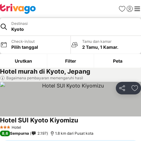
Favorit
Login
Me
Destinasi
Kyoto
Check-in/out
Tamu dan kamar
Pilih tanggal
2 Tamu, 1 Kamar.
Urutkan
Filter
Peta
Hotel murah di Kyoto, Jepang
Bagaimana pembayaran memengaruhi hasil
Bagikan
Ta
Hotel SUI Kyoto Kiyomizu
Hotel
3 Bintang
8,6
Sempurna
2.197
1.8 km dari Pusat kota