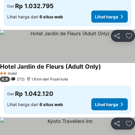
Rp 1.032.795
Dari
Lihat harga dari
6 situs web
Lihat harga
Bagikan
Ta
Hotel Jardin de Fleurs (Adult Only)
Hotel
2 Bintang
6,9
272
1.8 km dari Pusat kota
Rp 1.042.120
Dari
Lihat harga dari
6 situs web
Lihat harga
Bagikan
Ta