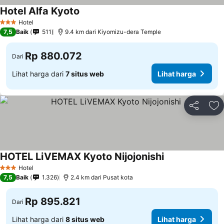
Hotel Alfa Kyoto
Hotel
3 Bintang
7,5
Baik
511
9.4 km dari Kiyomizu-dera Temple
Rp 880.072
Dari
Lihat harga dari
7 situs web
Lihat harga
Bagikan
Ta
HOTEL LiVEMAX Kyoto Nijojonishi
Hotel
3 Bintang
7,5
Baik
1.326
2.4 km dari Pusat kota
Rp 895.821
Dari
Lihat harga dari
8 situs web
Lihat harga