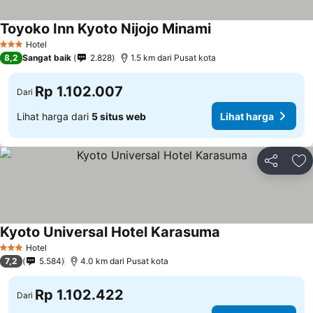
Toyoko Inn Kyoto Nijojo Minami
Hotel
3 Bintang
8,2
Sangat baik
2.828
1.5 km dari Pusat kota
Rp 1.102.007
Dari
Lihat harga dari
5 situs web
Lihat harga
Bagikan
Ta
Kyoto Universal Hotel Karasuma
Hotel
3 Bintang
7,2
5.584
4.0 km dari Pusat kota
Rp 1.102.422
Dari