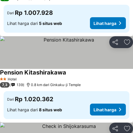
Rp 1.007.928
Dari
Lihat harga dari
5 situs web
Lihat harga
Bagikan
Ta
Pension Kitashirakawa
Hotel
2 Bintang
7,3
139
0.8 km dari Ginkaku-ji Temple
Rp 1.020.362
Dari
Lihat harga dari
8 situs web
Lihat harga
Bagikan
Ta