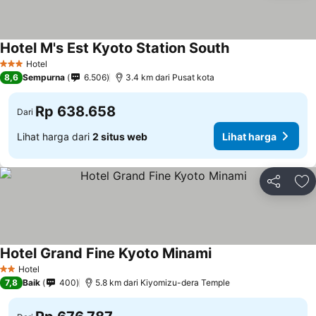
Hotel M's Est Kyoto Station South
Hotel
3 Bintang
8,6
Sempurna
6.506
3.4 km dari Pusat kota
Rp 638.658
Dari
Lihat harga dari
2 situs web
Lihat harga
Bagikan
Ta
Hotel Grand Fine Kyoto Minami
Hotel
2 Bintang
7,8
Baik
400
5.8 km dari Kiyomizu-dera Temple