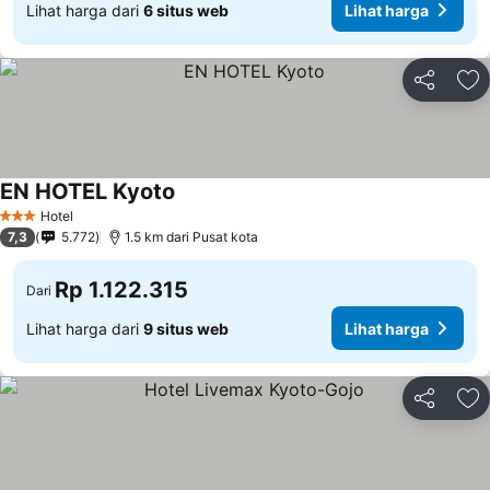
Lihat harga dari
6 situs web
Lihat harga
Bagikan
Ta
EN HOTEL Kyoto
Hotel
3 Bintang
7,3
5.772
1.5 km dari Pusat kota
Rp 1.122.315
Dari
Lihat harga dari
9 situs web
Lihat harga
Bagikan
Ta