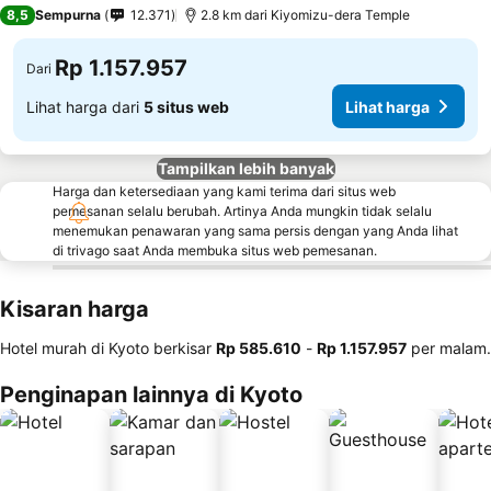
4 Bintang
8,5
Sempurna
12.371
2.8 km dari Kiyomizu-dera Temple
Rp 1.157.957
Dari
Lihat harga dari
5 situs web
Lihat harga
Tampilkan lebih banyak
Harga dan ketersediaan yang kami terima dari situs web
pemesanan selalu berubah. Artinya Anda mungkin tidak selalu
menemukan penawaran yang sama persis dengan yang Anda lihat
di trivago saat Anda membuka situs web pemesanan.
Kisaran harga
Hotel murah di Kyoto berkisar
‎Rp 585.610
-
‎Rp 1.157.957
per malam.
Penginapan lainnya di Kyoto