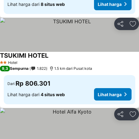
Lihat harga dari
8 situs web
Lihat harga
Bagikan
Ta
TSUKIMI HOTEL
Hotel
2 Bintang
9,3
Sempurna
1.822
1.5 km dari Pusat kota
Rp 806.301
Dari
Lihat harga dari
4 situs web
Lihat harga
Bagikan
Ta