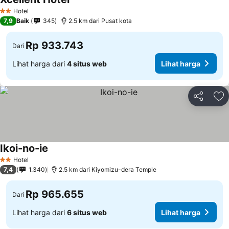
Hotel
2 Bintang
7,9
Baik
345
2.5 km dari Pusat kota
Rp 933.743
Dari
Lihat harga dari
4 situs web
Lihat harga
Bagikan
Ta
Ikoi-no-ie
Hotel
2 Bintang
7,4
1.340
2.5 km dari Kiyomizu-dera Temple
Rp 965.655
Dari
Lihat harga dari
6 situs web
Lihat harga