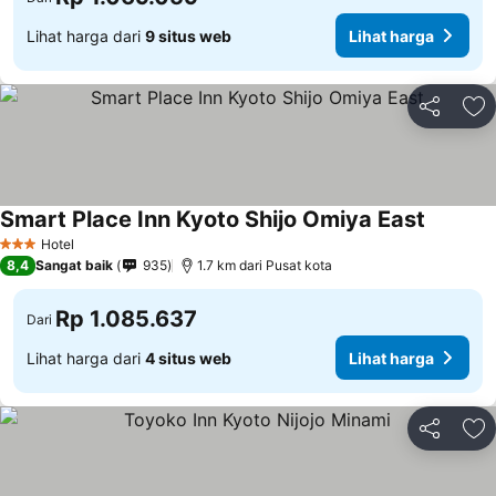
Lihat harga dari
9 situs web
Lihat harga
Bagikan
Ta
Smart Place Inn Kyoto Shijo Omiya East
Hotel
3 Bintang
8,4
Sangat baik
935
1.7 km dari Pusat kota
Rp 1.085.637
Dari
Lihat harga dari
4 situs web
Lihat harga
Bagikan
Ta