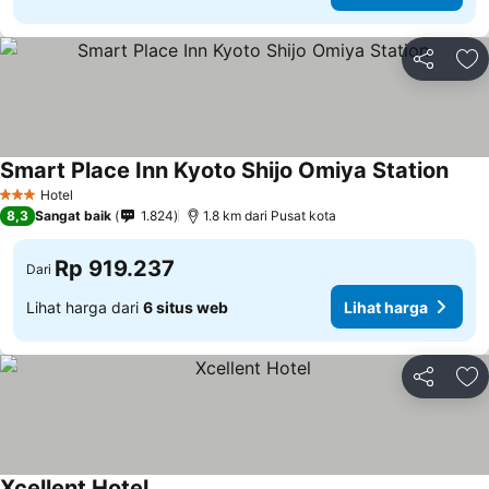
Bagikan
Ta
Smart Place Inn Kyoto Shijo Omiya Station
Hotel
3 Bintang
8,3
Sangat baik
1.824
1.8 km dari Pusat kota
Rp 919.237
Dari
Lihat harga dari
6 situs web
Lihat harga
Bagikan
Ta
Xcellent Hotel