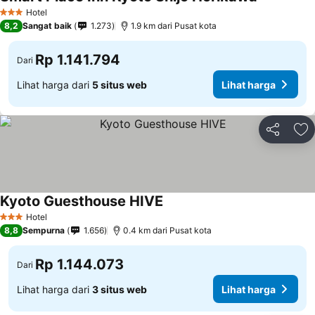
Hotel
3 Bintang
8,2
Sangat baik
1.273
1.9 km dari Pusat kota
Rp 1.141.794
Dari
Lihat harga dari
5 situs web
Lihat harga
Bagikan
Ta
Kyoto Guesthouse HIVE
Hotel
3 Bintang
8,8
Sempurna
1.656
0.4 km dari Pusat kota
Rp 1.144.073
Dari
Lihat harga dari
3 situs web
Lihat harga