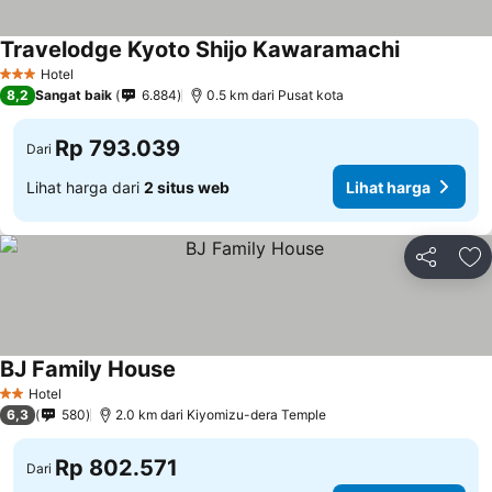
Travelodge Kyoto Shijo Kawaramachi
Hotel
3 Bintang
8,2
Sangat baik
6.884
0.5 km dari Pusat kota
Rp 793.039
Dari
Lihat harga dari
2 situs web
Lihat harga
Bagikan
Ta
BJ Family House
Hotel
2 Bintang
6,3
580
2.0 km dari Kiyomizu-dera Temple
Rp 802.571
Dari