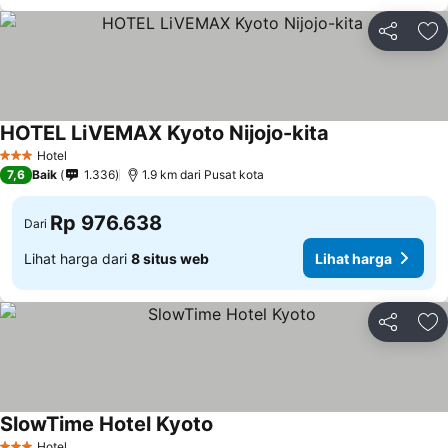
Bagikan
Ta
HOTEL LiVEMAX Kyoto Nijojo-kita
Hotel
3 Bintang
7,6
Baik
1.336
1.9 km dari Pusat kota
Rp 976.638
Dari
Lihat harga dari
8 situs web
Lihat harga
Bagikan
Ta
SlowTime Hotel Kyoto
Hotel