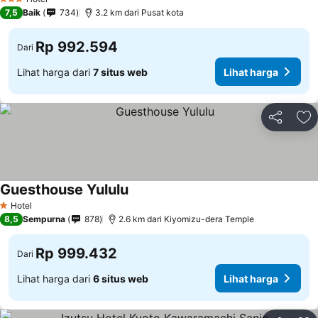
3 Bintang
7,5
Baik
734
3.2 km dari Pusat kota
Rp 992.594
Dari
Lihat harga dari
7 situs web
Lihat harga
Bagikan
Ta
Guesthouse Yululu
Hotel
1 Bintang
8,5
Sempurna
878
2.6 km dari Kiyomizu-dera Temple
Rp 999.432
Dari
Lihat harga dari
6 situs web
Lihat harga