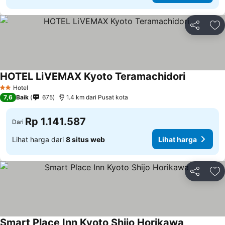
Bagikan
Ta
HOTEL LiVEMAX Kyoto Teramachidori
Hotel
2 Bintang
7,6
Baik
675
1.4 km dari Pusat kota
Rp 1.141.587
Dari
Lihat harga dari
8 situs web
Lihat harga
Bagikan
Ta
Smart Place Inn Kyoto Shijo Horikawa