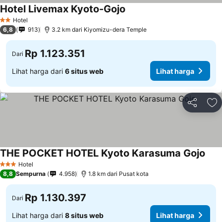
Hotel Livemax Kyoto-Gojo
Hotel
2 Bintang
6,8
913
3.2 km dari Kiyomizu-dera Temple
Rp 1.123.351
Dari
Lihat harga dari
6 situs web
Lihat harga
Bagikan
Ta
THE POCKET HOTEL Kyoto Karasuma Gojo
Hotel
3 Bintang
8,8
Sempurna
4.958
1.8 km dari Pusat kota
Rp 1.130.397
Dari
Lihat harga dari
8 situs web
Lihat harga