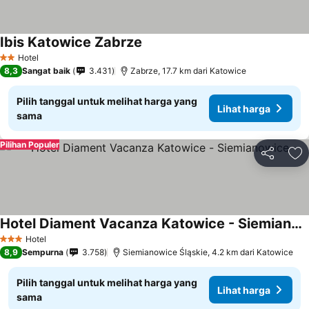
Ibis Katowice Zabrze
Hotel
2 Bintang
8,3
Sangat baik
3.431
Zabrze, 17.7 km dari Katowice
Pilih tanggal untuk melihat harga yang
Lihat harga
sama
Pilihan Populer
Bagikan
Ta
Hotel Diament Vacanza Katowice - Siemianowice
Hotel
3 Bintang
8,9
Sempurna
3.758
Siemianowice Śląskie, 4.2 km dari Katowice
Pilih tanggal untuk melihat harga yang
Lihat harga
sama