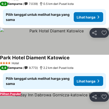
4 Bintang
9,2
Sempurna
7.039
0.5 km dari Pusat kota
Pilih tanggal untuk melihat harga yang
Lihat harga
sama
Bagikan
Ta
Park Hotel Diament Katowice
Hotel
4 Bintang
8,8
Sempurna
9.773
2.2 km dari Pusat kota
Pilih tanggal untuk melihat harga yang
Lihat harga
sama
Pilihan Populer
Bagikan
Ta