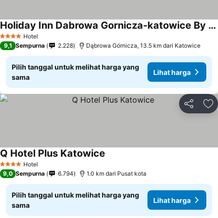
Holiday Inn Dabrowa Gornicza-katowice By Ihg
Hotel
4 Bintang
9,1
Sempurna
2.228
Dąbrowa Górnicza, 13.5 km dari Katowice
Pilih tanggal untuk melihat harga yang
Lihat harga
sama
Bagikan
Ta
Q Hotel Plus Katowice
Hotel
4 Bintang
9,0
Sempurna
6.794
1.0 km dari Pusat kota
Pilih tanggal untuk melihat harga yang
Lihat harga
sama