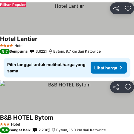
Pilihan Populer
Bagikan
Ta
Hotel Lantier
Hotel
4 Bintang
8,7
Sempurna
3.622
Bytom, 9.7 km dari Katowice
Pilih tanggal untuk melihat harga yang
Lihat harga
sama
Bagikan
Ta
B&B HOTEL Bytom
Hotel
3 Bintang
8,4
Sangat baik
2.236
Bytom, 15.0 km dari Katowice