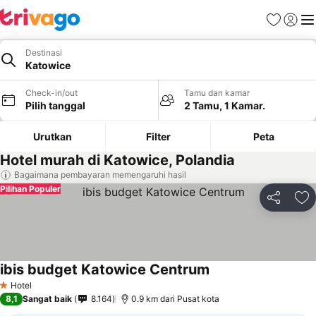
Favorit
Login
Me
Destinasi
Katowice
Check-in/out
Tamu dan kamar
Pilih tanggal
2 Tamu, 1 Kamar.
Urutkan
Filter
Peta
Hotel murah di Katowice, Polandia
Bagaimana pembayaran memengaruhi hasil
Pilihan Populer
Bagikan
Ta
ibis budget Katowice Centrum
Hotel
1 Bintang
8,1
Sangat baik
8.164
0.9 km dari Pusat kota