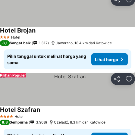
Bagikan
Ta
Hotel Brojan
Hotel
3 Bintang
8,1
Sangat baik
1.317
Jaworzno, 18.4 km dari Katowice
Pilih tanggal untuk melihat harga yang
Lihat harga
sama
Pilihan Populer
Bagikan
Ta
Hotel Szafran
Hotel
4 Bintang
8,8
Sempurna
3.908
Czeladź, 8.3 km dari Katowice