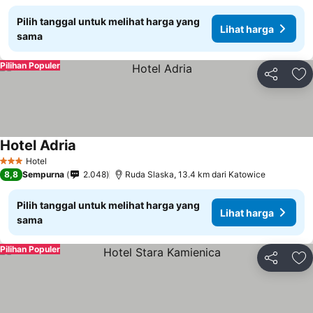
Pilih tanggal untuk melihat harga yang
Lihat harga
sama
Pilihan Populer
Bagikan
Ta
Hotel Adria
Hotel
3 Bintang
8,8
Sempurna
2.048
Ruda Slaska, 13.4 km dari Katowice
Pilih tanggal untuk melihat harga yang
Lihat harga
sama
Pilihan Populer
Bagikan
Ta