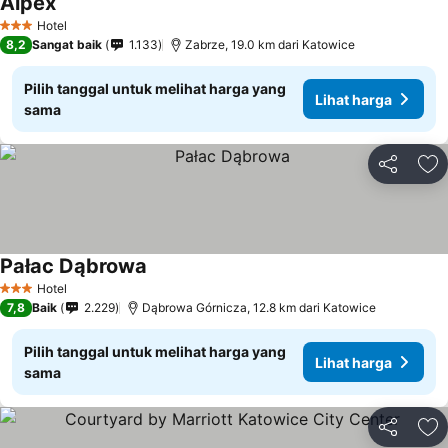
Alpex
Hotel
3 Bintang
8,2
Sangat baik
1.133
Zabrze, 19.0 km dari Katowice
Pilih tanggal untuk melihat harga yang
Lihat harga
sama
Bagikan
Ta
Pałac Dąbrowa
Hotel
3 Bintang
7,8
Baik
2.229
Dąbrowa Górnicza, 12.8 km dari Katowice
Pilih tanggal untuk melihat harga yang
Lihat harga
sama
Bagikan
Ta