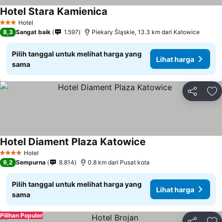
Hotel Stara Kamienica
Hotel
3 Bintang
8,3
Sangat baik
1.597
Piekary Śląskie, 13.3 km dari Katowice
Pilih tanggal untuk melihat harga yang
Lihat harga
sama
Bagikan
Ta
Hotel Diament Plaza Katowice
Hotel
4 Bintang
9,2
Sempurna
8.814
0.8 km dari Pusat kota
Pilih tanggal untuk melihat harga yang
Lihat harga
sama
Pilihan Populer