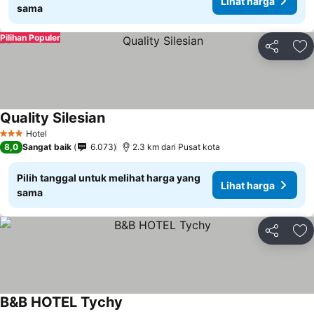
Lihat harga
sama
Pilihan Populer
Bagikan
Ta
Quality Silesian
Hotel
3 Bintang
8,0
Sangat baik
6.073
2.3 km dari Pusat kota
Pilih tanggal untuk melihat harga yang
Lihat harga
sama
Bagikan
Ta
B&B HOTEL Tychy