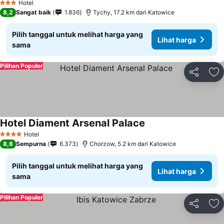
Hotel
3 Bintang
8,2
Sangat baik
1.836
Tychy, 17.2 km dari Katowice
Pilih tanggal untuk melihat harga yang
Lihat harga
sama
Pilihan Populer
Bagikan
Ta
Hotel Diament Arsenal Palace
Hotel
4 Bintang
8,6
Sempurna
6.373
Chorzow, 5.2 km dari Katowice
Pilih tanggal untuk melihat harga yang
Lihat harga
sama
Pilihan Populer
Bagikan
Ta