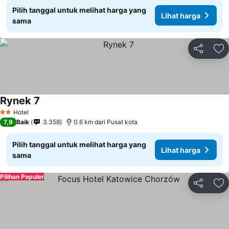
Pilih tanggal untuk melihat harga yang
Lihat harga
sama
Bagikan
Ta
Rynek 7
Hotel
2 Bintang
7,9
Baik
3.358
0.6 km dari Pusat kota
Pilih tanggal untuk melihat harga yang
Lihat harga
sama
Pilihan Populer
Bagikan
Ta