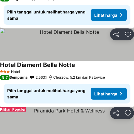
Pilih tanggal untuk melihat harga yang
Lihat harga
sama
Bagikan
Ta
Hotel Diament Bella Notte
Hotel
3 Bintang
8,7
Sempurna
2.563
Chorzow, 5.2 km dari Katowice
Pilih tanggal untuk melihat harga yang
Lihat harga
sama
Pilihan Populer
Bagikan
Ta