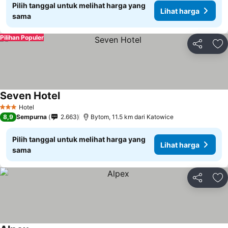
Pilih tanggal untuk melihat harga yang
Lihat harga
sama
Pilihan Populer
Bagikan
Ta
Seven Hotel
Hotel
3 Bintang
8,9
Sempurna
2.663
Bytom, 11.5 km dari Katowice
Pilih tanggal untuk melihat harga yang
Lihat harga
sama
Bagikan
Ta