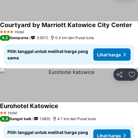
Courtyard by Marriott Katowice City Center
Hotel
4 Bintang
9,2
Sempurna
3.907
0.4 km dari Pusat kota
Pilih tanggal untuk melihat harga yang
Lihat harga
sama
Bagikan
Ta
Eurohotel Katowice
Hotel
2 Bintang
8,3
Sangat baik
1.983
4.7 km dari Pusat kota
Pilih tanggal untuk melihat harga yang
Lihat harga