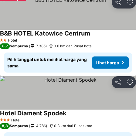
Bagikan
Ta
B&B HOTEL Katowice Centrum
Hotel
2 Bintang
8,7
Sempurna
7.385
0.8 km dari Pusat kota
Pilih tanggal untuk melihat harga yang
Lihat harga
sama
Bagikan
Ta
Hotel Diament Spodek
Hotel
3 Bintang
8,8
Sempurna
4.786
0.3 km dari Pusat kota