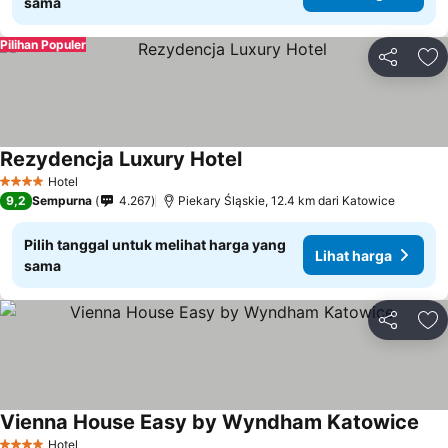
sama
Pilihan Populer
Bagikan
Ta
Rezydencja Luxury Hotel
Hotel
4 Bintang
9,2
Sempurna
4.267
Piekary Śląskie, 12.4 km dari Katowice
Pilih tanggal untuk melihat harga yang
Lihat harga
sama
Bagikan
Ta
Vienna House Easy by Wyndham Katowice
Hotel