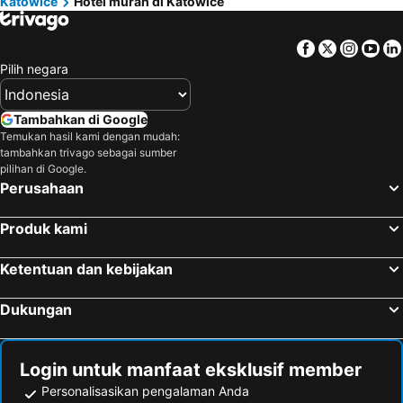
Katowice
Hotel murah di Katowice
Facebook
Twitter
Insta
Yo
Pilih negara
Tambahkan di Google
Temukan hasil kami dengan mudah:
tambahkan trivago sebagai sumber
pilihan di Google.
Perusahaan
Produk kami
Ketentuan dan kebijakan
Dukungan
Login untuk manfaat eksklusif member
Personalisasikan pengalaman Anda