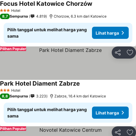
Focus Hotel Katowice Chorzów
Hotel
3 Bintang
8,7
Sempurna
4.819
Chorzow, 6.3 km dari Katowice
Pilih tanggal untuk melihat harga yang
Lihat harga
sama
Pilihan Populer
Bagikan
Ta
Park Hotel Diament Zabrze
Hotel
3 Bintang
8,8
Sempurna
3.223
Zabrze, 16.4 km dari Katowice
Pilih tanggal untuk melihat harga yang
Lihat harga
sama
Pilihan Populer
Bagikan
Ta