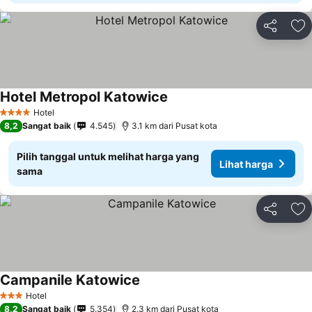
Bagikan
Ta
Hotel Metropol Katowice
Hotel
4 Bintang
8,2
Sangat baik
4.545
3.1 km dari Pusat kota
Pilih tanggal untuk melihat harga yang
Lihat harga
sama
Bagikan
Ta
Campanile Katowice
Hotel
3 Bintang
8,2
Sangat baik
5.354
2.3 km dari Pusat kota