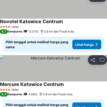
Novotel Katowice Centrum
Hotel
4 Bintang
8,7
Sempurna
12.010
0.8 km dari Pusat kota
Pilih tanggal untuk melihat harga yang
Lihat harga
sama
Bagikan
Ta
Mercure Katowice Centrum
Hotel
4 Bintang
9,4
Sempurna
4.920
0.8 km dari Pusat kota
Pilih tanggal untuk melihat harga yang