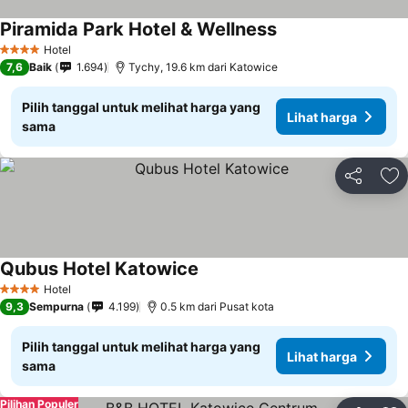
Piramida Park Hotel & Wellness
Hotel
4 Bintang
7,6
Baik
1.694
Tychy, 19.6 km dari Katowice
Pilih tanggal untuk melihat harga yang
Lihat harga
sama
Bagikan
Ta
Qubus Hotel Katowice
Hotel
4 Bintang
9,3
Sempurna
4.199
0.5 km dari Pusat kota
Pilih tanggal untuk melihat harga yang
Lihat harga
sama
Pilihan Populer