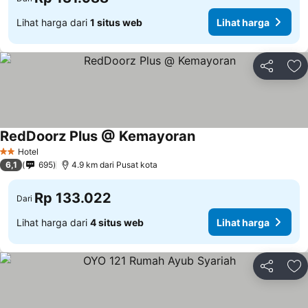
Lihat harga dari
1 situs web
Lihat harga
Bagikan
Ta
RedDoorz Plus @ Kemayoran
Lihat harga
Hotel
2 Bintang
6,1
695
4.9 km dari Pusat kota
Rp 133.022
Dari
Lihat harga dari
4 situs web
Lihat harga
Bagikan
Ta