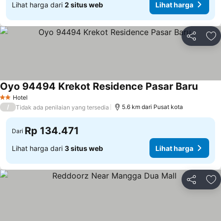
Lihat harga dari
2 situs web
Lihat harga
Bagikan
Ta
Oyo 94494 Krekot Residence Pasar Baru
Lihat 
Hotel
2 Bintang
/
5.6 km dari Pusat kota
Tidak ada penilaian yang tersedia
Rp 134.471
Dari
Lihat harga dari
3 situs web
Lihat harga
Bagikan
Ta