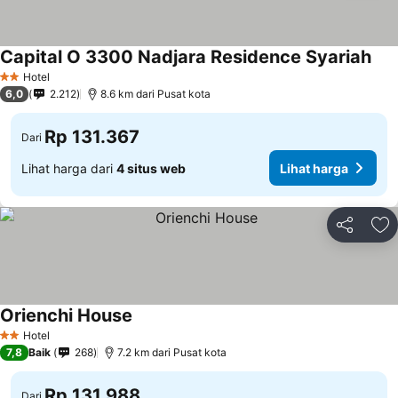
Capital O 3300 Nadjara Residence Syariah
Liha
Hotel
2 Bintang
6,0
2.212
8.6 km dari Pusat kota
Rp 131.367
Dari
Lihat harga dari
4 situs web
Lihat harga
Bagikan
Ta
Orienchi House
Lihat harga
Hotel
2 Bintang
7,8
Baik
268
7.2 km dari Pusat kota
Rp 131.988
Dari