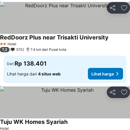
Bagikan
Ta
RedDoorz Plus near Trisakti University
Lihat har
Hotel
2 Bintang
7,2
570
7.4 km dari Pusat kota
Rp 138.401
Dari
Lihat harga dari
4 situs web
Lihat harga
Bagikan
Ta
Tuju WK Homes Syariah
Lihat harga
Hotel