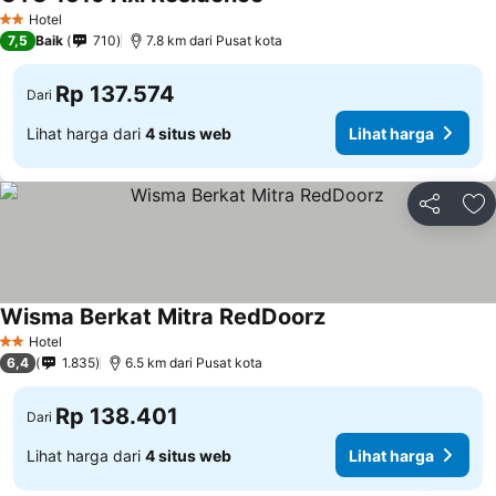
Lihat harga
Hotel
2 Bintang
7,5
Baik
710
7.8 km dari Pusat kota
Rp 137.574
Dari
Lihat harga dari
4 situs web
Lihat harga
Bagikan
Ta
Wisma Berkat Mitra RedDoorz
Lihat harga
Hotel
2 Bintang
6,4
1.835
6.5 km dari Pusat kota
Rp 138.401
Dari
Lihat harga dari
4 situs web
Lihat harga