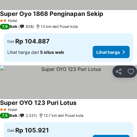
Super Oyo 1868 Penginapan Sekip
Lihat harga
Hotel
2 Bintang
7,9
Baik
838
1.5 km dari Pusat kota
Rp 104.887
Dari
Lihat harga dari
5 situs web
Lihat harga
Bagikan
Ta
Super OYO 123 Puri Lotus
Lihat harga
Hotel
2 Bintang
7,5
Baik
2.331
12.7 km dari Pusat kota
Rp 105.921
Dari