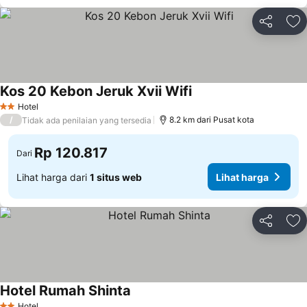
Bagikan
Ta
Kos 20 Kebon Jeruk Xvii Wifi
Lihat harga
Hotel
2 Bintang
/
8.2 km dari Pusat kota
Tidak ada penilaian yang tersedia
Rp 120.817
Dari
Lihat harga dari
1 situs web
Lihat harga
Bagikan
Ta
Hotel Rumah Shinta
Lihat harga
Hotel