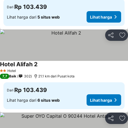
Rp 103.439
Dari
Lihat harga dari
5 situs web
Lihat harga
Bagikan
Ta
Hotel Alifah 2
Lihat harga
Hotel
2 Bintang
7,7
Baik
302
21.1 km dari Pusat kota
Rp 103.439
Dari
Lihat harga dari
6 situs web
Lihat harga
Bagikan
Ta