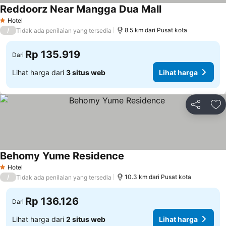
Reddoorz Near Mangga Dua Mall
Lihat harga
Hotel
1 Bintang
/
8.5 km dari Pusat kota
Tidak ada penilaian yang tersedia
Rp 135.919
Dari
Lihat harga dari
3 situs web
Lihat harga
Bagikan
Ta
Behomy Yume Residence
Lihat harga
Hotel
1 Bintang
/
10.3 km dari Pusat kota
Tidak ada penilaian yang tersedia
Rp 136.126
Dari
Lihat harga dari
2 situs web
Lihat harga