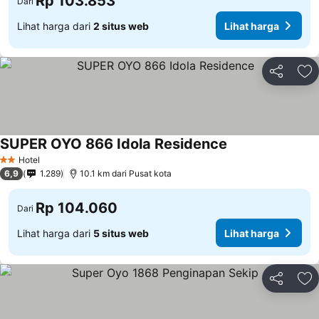
Rp 103.853
Dari
Lihat harga dari
2 situs web
Lihat harga
Bagikan
Ta
SUPER OYO 866 Idola Residence
Lihat harga
Hotel
2 Bintang
6,9
1.289
10.1 km dari Pusat kota
Rp 104.060
Dari
Lihat harga dari
5 situs web
Lihat harga
Bagikan
Ta