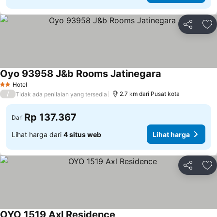
Bagikan
Ta
Oyo 93958 J&b Rooms Jatinegara
Lihat harga
Hotel
2 Bintang
/
2.7 km dari Pusat kota
Tidak ada penilaian yang tersedia
Rp 137.367
Dari
Lihat harga dari
4 situs web
Lihat harga
Bagikan
Ta
OYO 1519 Axl Residence