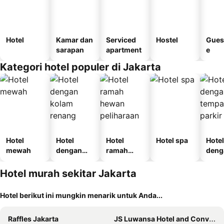
Hotel
Kamar dan
Serviced
Hostel
Gues
sarapan
apartment
e
Kategori hotel populer di Jakarta
Hotel
Hotel
Hotel
Hotel spa
Hotel
mewah
dengan
ramah
deng
kolam
hewan
temp
renang
peliharaan
parki
Hotel murah sekitar Jakarta
Hotel berikut ini mungkin menarik untuk Anda...
Raffles Jakarta
JS Luwansa Hotel and Convention Center