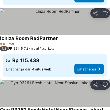
Bagikan
Ta
Ichiza Room RedPartner
Lihat harga
Hotel
2 Bintang
7,3
36
7.2 km dari Pusat kota
Rp 115.438
Dari
Lihat harga dari
4 situs web
Lihat harga
Bagikan
Ta
Oyo 93261 Fresh Hotel Near Stasiun Jakarta Kota