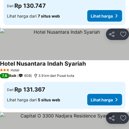
Rp 130.747
Dari
Lihat harga dari
7 situs web
Lihat harga
Bagikan
Ta
Hotel Nusantara Indah Syariah
Lihat harga
Hotel
3 Bintang
7,6
Baik
608
3.9 km dari Pusat kota
Rp 131.367
Dari
Lihat harga dari
5 situs web
Lihat harga
Bagikan
Ta