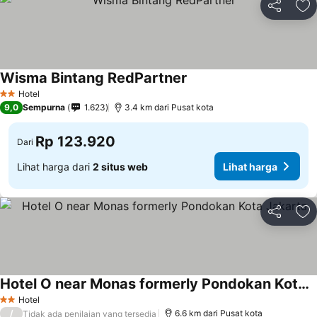
Bagikan
Ta
Wisma Bintang RedPartner
Lihat harga
Hotel
2 Bintang
9,0
Sempurna
1.623
3.4 km dari Pusat kota
Rp 123.920
Dari
Lihat harga dari
2 situs web
Lihat harga
Bagikan
Ta
Hotel O near Monas formerly Pondokan Kota Jakarta
Lihat harga
Hotel
2 Bintang
/
6.6 km dari Pusat kota
Tidak ada penilaian yang tersedia