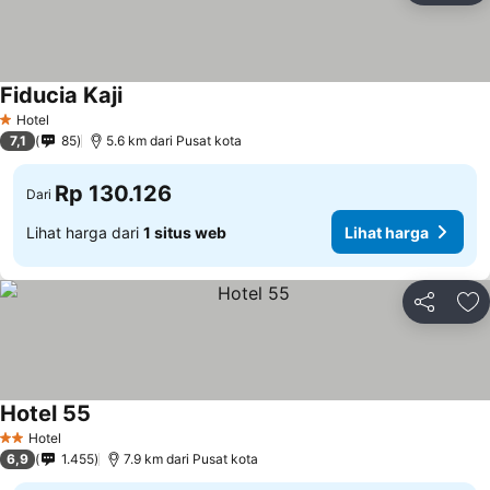
Fiducia Kaji
Lihat harga
Hotel
1 Bintang
7,1
85
5.6 km dari Pusat kota
Rp 130.126
Dari
Lihat harga dari
1 situs web
Lihat harga
Bagikan
Ta
Hotel 55
Lihat harga
Hotel
2 Bintang
6,9
1.455
7.9 km dari Pusat kota