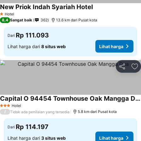
New Priok Indah Syariah Hotel
Lihat harga
Hotel
1 Bintang
8,4
Sangat baik
362
13.6 km dari Pusat kota
Rp 111.093
Dari
Lihat harga dari
8 situs web
Lihat harga
Bagikan
Ta
Capital O 94454 Townhouse Oak Mangga Dua
Lihat harga
Hotel
3 Bintang
/
5.8 km dari Pusat kota
Tidak ada penilaian yang tersedia
Rp 114.197
Dari
Lihat harga dari
3 situs web
Lihat harga