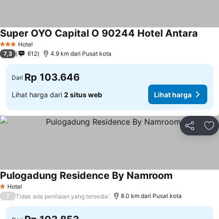
Super OYO Capital O 90244 Hotel Antara
Lihat
Hotel
3 Bintang
7,3
612
4.9 km dari Pusat kota
Rp 103.646
Dari
Lihat harga dari
2 situs web
Lihat harga
Bagikan
Ta
Pulogadung Residence By Namroom
Lihat harga
Hotel
1 Bintang
/
8.0 km dari Pusat kota
Tidak ada penilaian yang tersedia