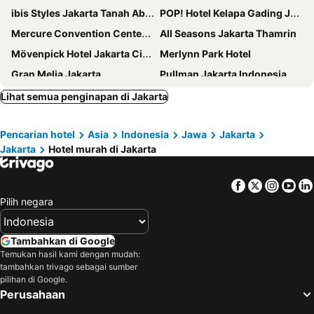
ibis Styles Jakarta Tanah Abang
POP! Hotel Kelapa Gading Jakarta
Mercure Convention Center Ancol
All Seasons Jakarta Thamrin
Mövenpick Hotel Jakarta City Centre
Merlynn Park Hotel
Gran Melia Jakarta
Pullman Jakarta Indonesia
Asyana Kemayoran Jakarta
Grand Sahid Jaya
Lihat semua penginapan di Jakarta
Holiday Inn Express Jakarta Menteng By Ihg
Hotel Indonesia Kempinski Jakarta
Pencarian hotel
Asia
Indonesia
Jawa
Jakarta
Amaroossa Cosmo Jakarta
Putri Duyung Ancol
Jakarta
Hotel murah di Jakarta
Novotel Jakarta Mangga Dua Square
Holiday Inn & Suites Jakarta Gajah Mada By Ihg
Sampit Residence Managed by FLAT06
Mercure Jakarta Kota
Facebook
Twitter
Insta
Yo
ARTOTEL Gelora Senayan Jakarta
POP! Hotel Kemang Jakarta
Pilih negara
Sunlake Waterfront Resort & Convention
Holiday Inn Express Jakarta International Expo By Ihg
Mega Anggrek Hotel Jakarta Slipi
Menara Peninsula Hotel
Tambahkan di Google
Temukan hasil kami dengan mudah:
Royal Kuningan Hotel
1O1 URBAN Jakarta Kelapa Gading
tambahkan trivago sebagai sumber
Jayakarta Hotel Jakarta
Liberta Hub Blok M Jakarta
pilihan di Google.
Perusahaan
Hotel Borobudur Jakarta
Juno Jatinegara Jakarta