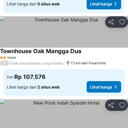
Lihat harga dari
5 situs web
Lihat harga
Bagikan
Ta
Townhouse Oak Mangga Dua
Lihat harga
Hotel
2 Bintang
/
7.5 km dari Pusat kota
Tidak ada penilaian yang tersedia
Rp 107.576
Dari
Lihat harga dari
2 situs web
Lihat harga
Bagikan
Ta