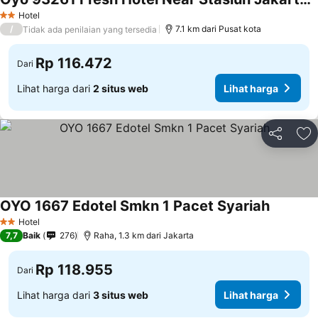
Lihat harga
Hotel
2 Bintang
/
7.1 km dari Pusat kota
Tidak ada penilaian yang tersedia
Rp 116.472
Dari
Lihat harga dari
2 situs web
Lihat harga
Bagikan
Ta
OYO 1667 Edotel Smkn 1 Pacet Syariah
Lihat ha
Hotel
2 Bintang
7,7
Baik
276
Raha, 1.3 km dari Jakarta
Rp 118.955
Dari
Lihat harga dari
3 situs web
Lihat harga