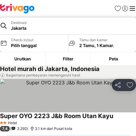
Favorit
Login
Me
Destinasi
Jakarta
Check-in/out
Tamu dan kamar
Pilih tanggal
2 Tamu, 1 Kamar.
Urutkan
Filter
Peta
Hotel murah di Jakarta, Indonesia
Bagaimana pembayaran memengaruhi hasil
Bagikan
Ta
Super OYO 2223 J&b Room Utan Kayu
Lihat har
Hotel
2 Bintang
7,4
3.292
3.1 km dari Pusat kota