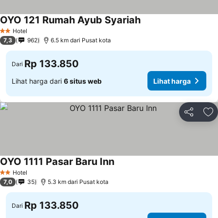
OYO 121 Rumah Ayub Syariah
Lihat harga
Hotel
2 Bintang
7,3
962
6.5 km dari Pusat kota
Rp 133.850
Dari
Lihat harga dari
6 situs web
Lihat harga
Bagikan
Ta
OYO 1111 Pasar Baru Inn
Lihat harga
Hotel
2 Bintang
7,0
35
5.3 km dari Pusat kota
Rp 133.850
Dari