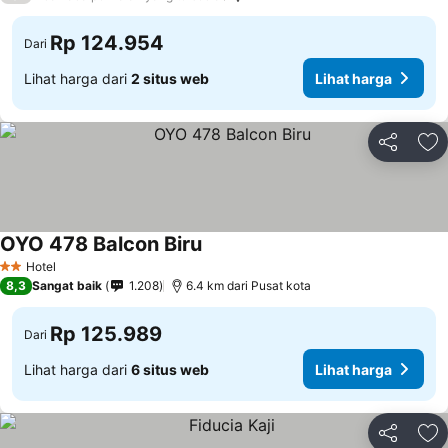
Rp 124.954
Dari
Lihat harga dari
2 situs web
Lihat harga
Bagikan
Ta
OYO 478 Balcon Biru
Lihat harga
Hotel
2 Bintang
8,3
Sangat baik
1.208
6.4 km dari Pusat kota
Rp 125.989
Dari
Lihat harga dari
6 situs web
Lihat harga
Bagikan
Ta