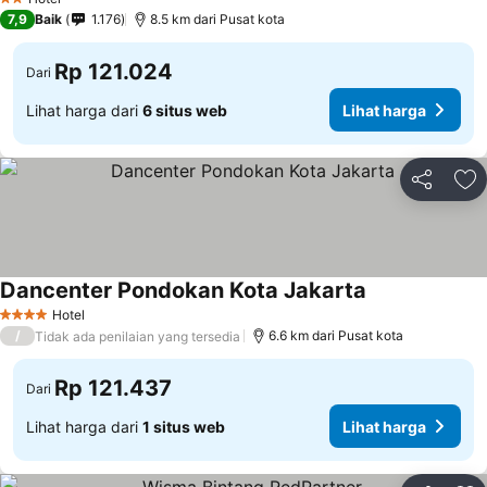
2 Bintang
7,9
Baik
1.176
8.5 km dari Pusat kota
Rp 121.024
Dari
Lihat harga dari
6 situs web
Lihat harga
Bagikan
Ta
Dancenter Pondokan Kota Jakarta
Lihat harga
Hotel
4 Bintang
/
6.6 km dari Pusat kota
Tidak ada penilaian yang tersedia
Rp 121.437
Dari
Lihat harga dari
1 situs web
Lihat harga