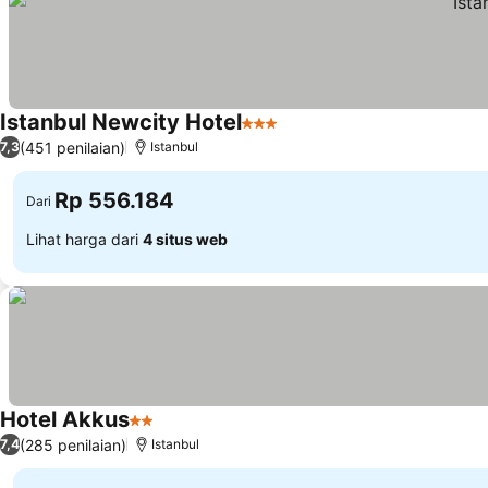
Istanbul Newcity Hotel
3 Bintang
(451 penilaian)
7,3
Istanbul
Rp 556.184
Dari
Lihat harga dari
4 situs web
Hotel Akkus
2 Bintang
(285 penilaian)
7,4
Istanbul