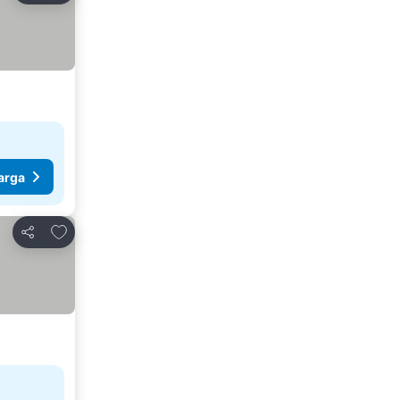
arga
Tambahkan ke favorit
Bagikan