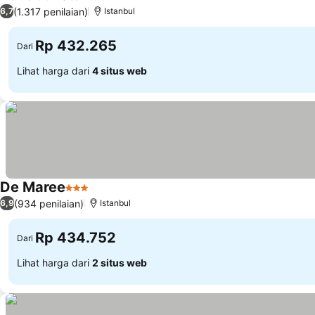
3 Bintang
(1.317 penilaian)
6,7
Istanbul
Rp 432.265
Dari
Lihat harga dari
4 situs web
De Maree
3 Bintang
(934 penilaian)
6,9
Istanbul
Rp 434.752
Dari
Lihat harga dari
2 situs web