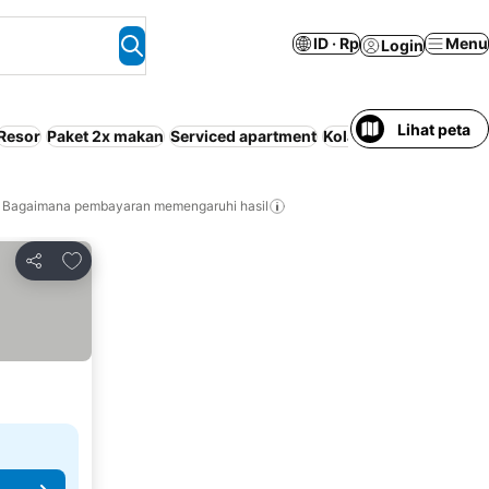
ID · Rp
Menu
Login
Lihat peta
Resor
Paket 2x makan
Serviced apartment
Kolam renang indoor
Bagaimana pembayaran memengaruhi hasil
Tambahkan ke favorit
Bagikan