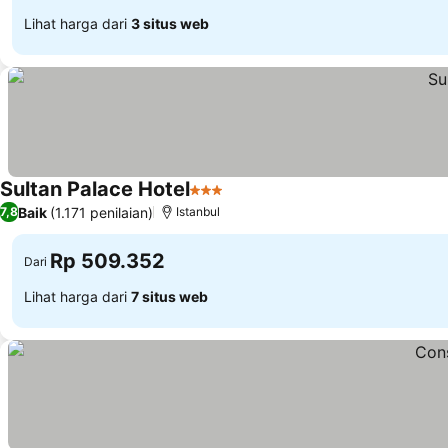
Lihat harga dari
3 situs web
Sultan Palace Hotel
3 Bintang
Baik
(1.171 penilaian)
7,8
Istanbul
Rp 509.352
Dari
Lihat harga dari
7 situs web