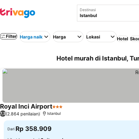
Destinasi
Filter
Harga naik
Harga
Lokasi
Hotel
Skor
Hotel murah di Istanbul, Tur
Royal Inci Airport
3 Bintang
(2.864 penilaian)
7,3
Istanbul
Rp 358.909
Dari