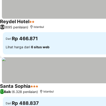
Reydel Hotel
2 Bintang
(695 penilaian)
6,4
Istanbul
Rp 466.871
Dari
Lihat harga dari
6 situs web
Santa Sophia
3 Bintang
Baik
(6.328 penilaian)
7,7
Istanbul
Rp 488.837
Dari