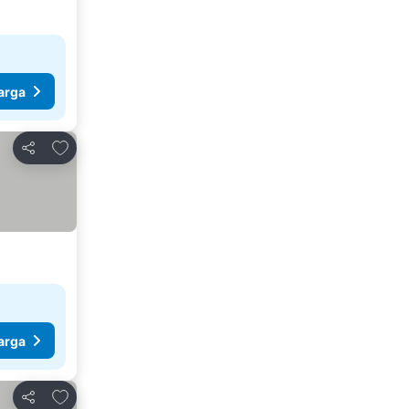
arga
Tambahkan ke favorit
Bagikan
arga
Tambahkan ke favorit
Bagikan