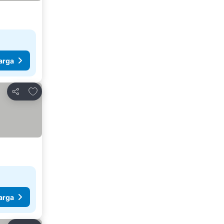
arga
Tambahkan ke favorit
Bagikan
arga