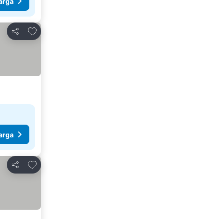
arga
Tambahkan ke favorit
Bagikan
arga
Tambahkan ke favorit
Bagikan