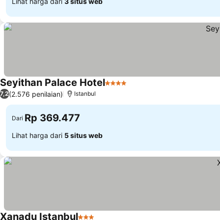
Lihat harga dari
3 situs web
Seyithan Palace Hotel
4 Bintang
(2.576 penilaian)
7,2
Istanbul
Rp 369.477
Dari
Lihat harga dari
5 situs web
Xanadu Istanbul