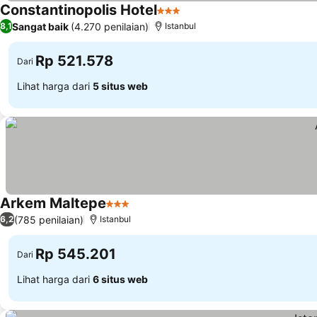
Constantinopolis Hotel
3 Bintang
Sangat baik
(4.270 penilaian)
8,1
Istanbul
Rp 521.578
Dari
Lihat harga dari
5 situs web
Arkem Maltepe
3 Bintang
(785 penilaian)
6,2
Istanbul
Rp 545.201
Dari
Lihat harga dari
6 situs web