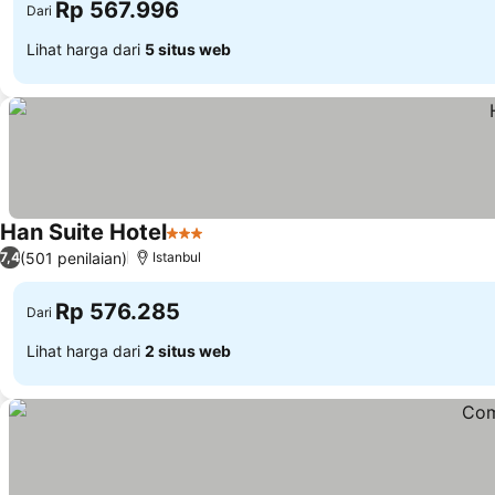
Rp 567.996
Dari
Lihat harga dari
5 situs web
Han Suite Hotel
3 Bintang
(501 penilaian)
7,4
Istanbul
Rp 576.285
Dari
Lihat harga dari
2 situs web