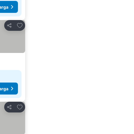
arga
Tambahkan ke favorit
Bagikan
arga
Tambahkan ke favorit
Bagikan