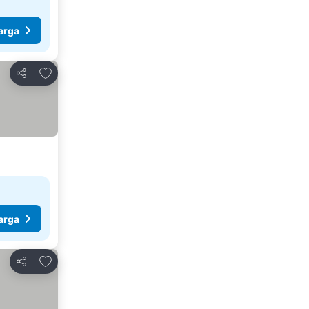
arga
Tambahkan ke favorit
Bagikan
arga
Tambahkan ke favorit
Bagikan