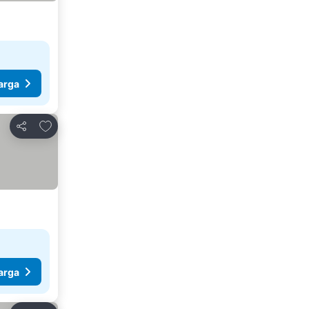
arga
Tambahkan ke favorit
Bagikan
arga