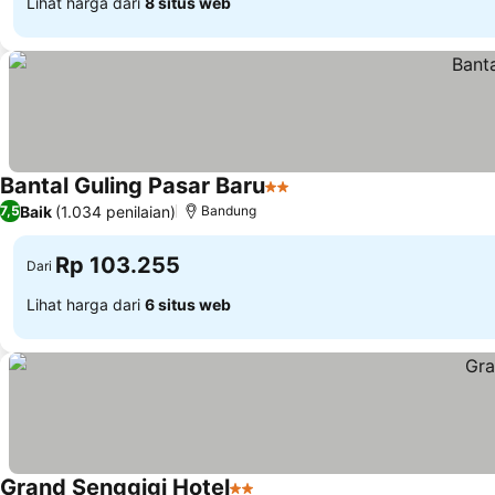
Lihat harga dari
8 situs web
Bantal Guling Pasar Baru
2 Bintang
Baik
(1.034 penilaian)
7,5
Bandung
Rp 103.255
Dari
Lihat harga dari
6 situs web
Grand Senggigi Hotel