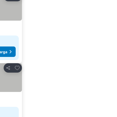
arga
Tambahkan ke favorit
Bagikan