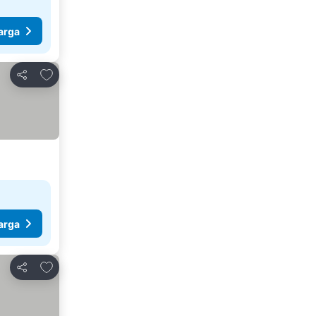
arga
Tambahkan ke favorit
Bagikan
arga
Tambahkan ke favorit
Bagikan