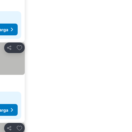
arga
Tambahkan ke favorit
Bagikan
arga
Tambahkan ke favorit
Bagikan