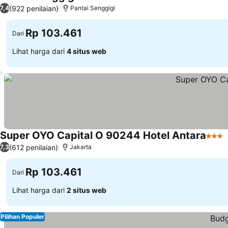
2 Bintang
(922 penilaian)
7,4
Pantai Senggigi
Rp 103.461
Dari
Lihat harga dari
4 situs web
Super OYO Capital O 90244 Hotel Antara
3 Bin
(612 penilaian)
7,3
Jakarta
Rp 103.461
Dari
Lihat harga dari
2 situs web
Pilihan Populer