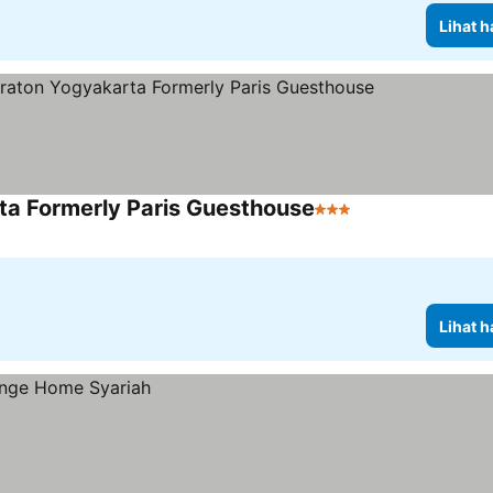
Lihat h
ta Formerly Paris Guesthouse
3 Bintang
Lihat h