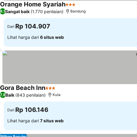
Orange Home Syariah
3 Bintang
Sangat baik
(1.770 penilaian)
8,1
Bandung
Rp 104.907
Dari
Lihat harga dari
6 situs web
Gora Beach Inn
3 Bintang
Baik
(843 penilaian)
7,8
Kuta
Rp 106.146
Dari
Lihat harga dari
7 situs web
Pilihan Populer