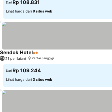
Rp 108.831
Dari
Lihat harga dari
9 situs web
Sendok Hotel
2 Bintang
(11 penilaian)
7,2
Pantai Senggigi
Rp 109.244
Dari
Lihat harga dari
3 situs web