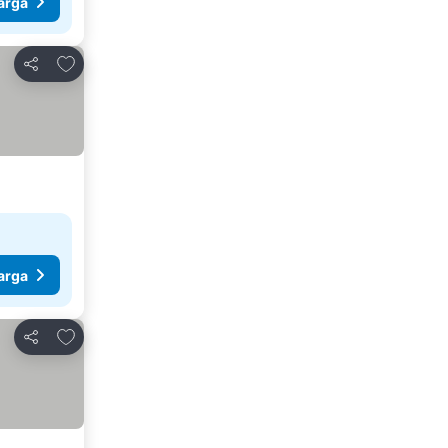
arga
Tambahkan ke favorit
Bagikan
arga
Tambahkan ke favorit
Bagikan