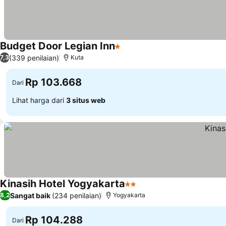
Budget Door Legian Inn
1 Bintang
(339 penilaian)
7,3
Kuta
Rp 103.668
Dari
Lihat harga dari
3 situs web
Kinasih Hotel Yogyakarta
2 Bintang
Sangat baik
(234 penilaian)
8,2
Yogyakarta
Rp 104.288
Dari