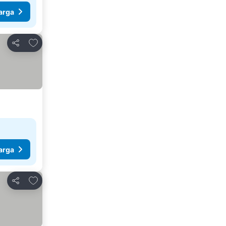
arga
Tambahkan ke favorit
Bagikan
arga
Tambahkan ke favorit
Bagikan