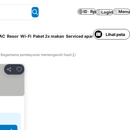
ID · Rp
Menu
Login
Lihat peta
AC
Resor
Wi-Fi
Paket 2x makan
Serviced apartment
Bagaimana pembayaran memengaruhi hasil
Tambahkan ke favorit
Bagikan