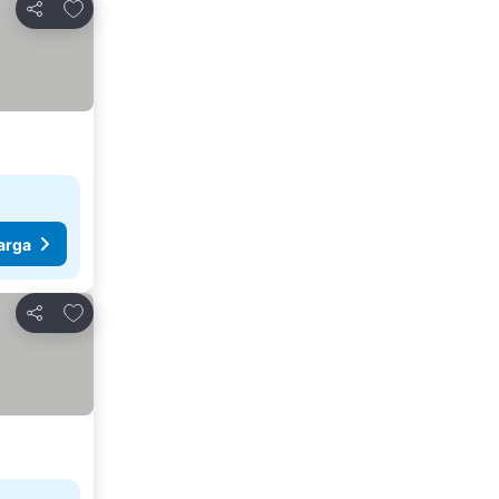
Tambahkan ke favorit
Bagikan
arga
Tambahkan ke favorit
Bagikan