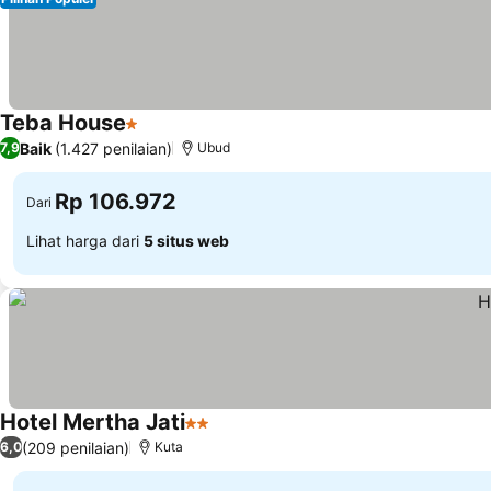
Teba House
1 Bintang
Baik
(1.427 penilaian)
7,9
Ubud
Rp 106.972
Dari
Lihat harga dari
5 situs web
Hotel Mertha Jati
2 Bintang
(209 penilaian)
6,0
Kuta