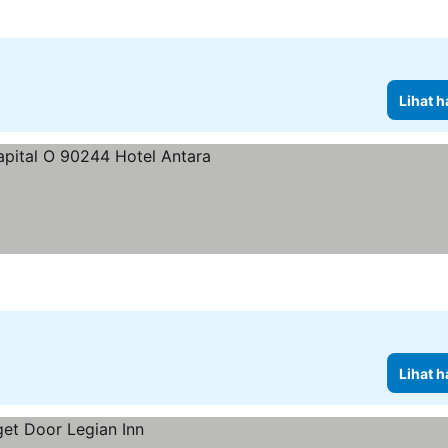
Lihat h
tang
Lihat h