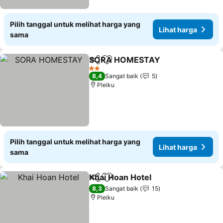
Pilih tanggal untuk melihat harga yang
Lihat harga
sama
SORA HOMESTAY
Bagikan
Tambahkan ke favorit
Lihat ha
2 Bintang
8,4
Sangat baik
5
Pleiku
Pilih tanggal untuk melihat harga yang
Lihat harga
sama
Khai Hoan Hotel
Bagikan
Tambahkan ke favorit
Lihat harg
8,3
Sangat baik
15
Pleiku