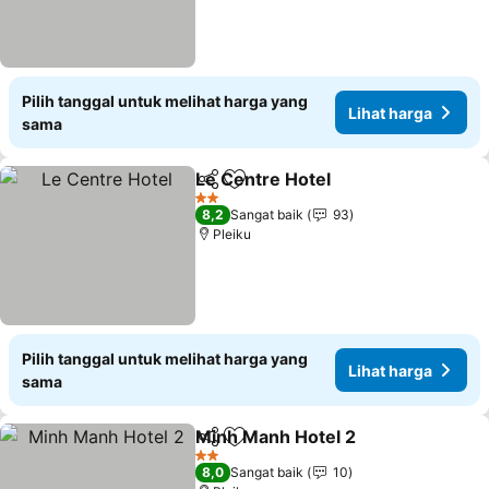
Pilih tanggal untuk melihat harga yang
Lihat harga
sama
Le Centre Hotel
Bagikan
Tambahkan ke favorit
Lihat harg
2 Bintang
8,2
Sangat baik
93
Pleiku
Pilih tanggal untuk melihat harga yang
Lihat harga
sama
Minh Manh Hotel 2
Bagikan
Tambahkan ke favorit
Lihat h
2 Bintang
8,0
Sangat baik
10