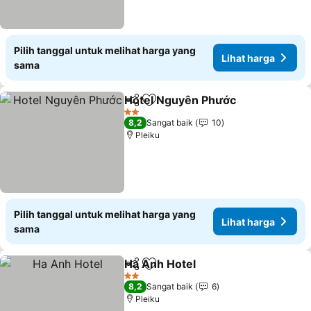
Pilih tanggal untuk melihat harga yang
Lihat harga
sama
Hotel Nguyên Phước
Bagikan
Tambahkan ke favorit
Lihat
2 Bintang
8,2
Sangat baik
10
Pleiku
Pilih tanggal untuk melihat harga yang
Lihat harga
sama
Ha Anh Hotel
Bagikan
Tambahkan ke favorit
Lihat harga
2 Bintang
8,2
Sangat baik
6
Pleiku