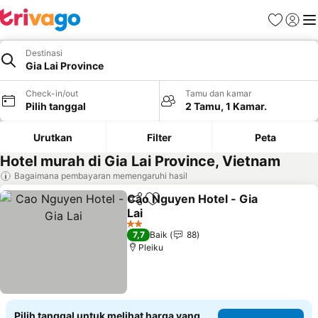
Favorit
Login
Me
Destinasi
Gia Lai Province
Check-in/out
Tamu dan kamar
Pilih tanggal
2 Tamu, 1 Kamar.
Urutkan
Filter
Peta
Hotel murah di Gia Lai Province, Vietnam
Bagaimana pembayaran memengaruhi hasil
Cao Nguyen Hotel - Gia
Bagikan
Tambahkan ke favorit
Lai
Lihat harga
2 Bintang
7,7
Baik
88
Pleiku
Pilih tanggal untuk melihat harga yang