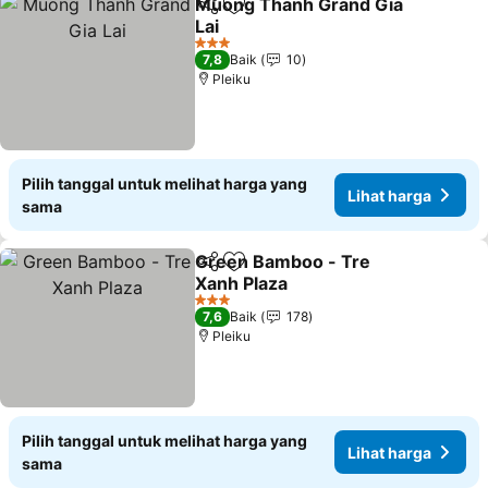
Muong Thanh Grand Gia
Bagikan
Tambahkan ke favorit
Lai
Lihat harga
3 Bintang
7,8
Baik
10
Pleiku
Pilih tanggal untuk melihat harga yang
Lihat harga
sama
Green Bamboo - Tre
Bagikan
Tambahkan ke favorit
Xanh Plaza
Lihat harga
3 Bintang
7,6
Baik
178
Pleiku
Pilih tanggal untuk melihat harga yang
Lihat harga
sama