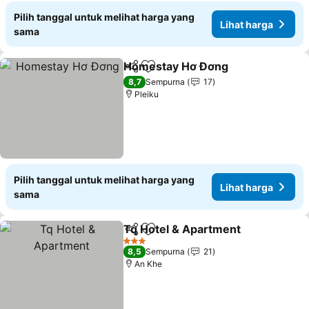
Pilih tanggal untuk melihat harga yang
Lihat harga
sama
Homestay Hơ Đơng
Bagikan
Tambahkan ke favorit
Lihat 
8,7
Sempurna
17
Pleiku
Pilih tanggal untuk melihat harga yang
Lihat harga
sama
Tq Hotel & Apartment
Bagikan
Tambahkan ke favorit
Liha
3 Bintang
8,5
Sempurna
21
An Khe