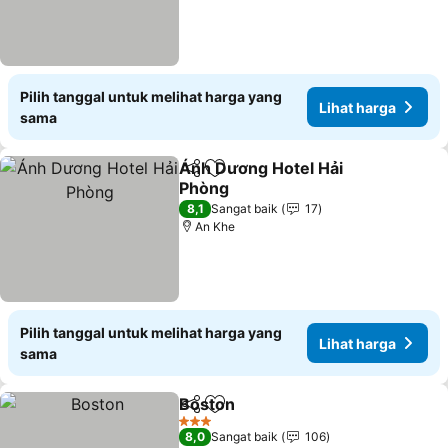
Pilih tanggal untuk melihat harga yang
Lihat harga
sama
Ánh Dương Hotel Hải
Bagikan
Tambahkan ke favorit
Phòng
Lihat harga
8,1
Sangat baik
17
An Khe
Pilih tanggal untuk melihat harga yang
Lihat harga
sama
Boston
Bagikan
Tambahkan ke favorit
Lihat harga
3 Bintang
8,0
Sangat baik
106