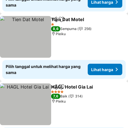
Lihat harga
sama
Tien Dat Motel
Bagikan
Tambahkan ke favorit
Lihat harga
1 Bintang
8,6
Sempurna
256
Pleiku
Pilih tanggal untuk melihat harga yang
Lihat harga
sama
HAGL Hotel Gia Lai
Bagikan
Tambahkan ke favorit
Lihat h
4 Bintang
7,6
Baik
314
Pleiku