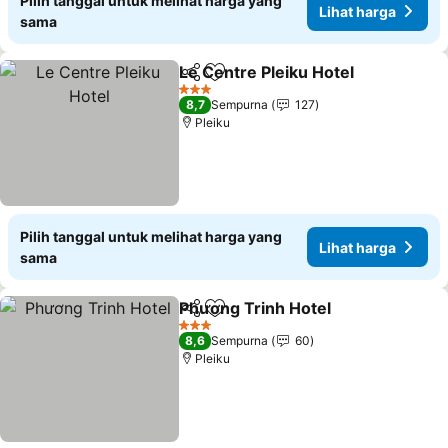
Pilih tanggal untuk melihat harga yang
Lihat harga
sama
Le Centre Pleiku Hotel
Bagikan
Tambahkan ke favorit
Lih
3 Bintang
8,7
Sempurna
127
Pleiku
Pilih tanggal untuk melihat harga yang
Lihat harga
sama
Phương Trinh Hotel
Bagikan
Tambahkan ke favorit
Lihat 
3 Bintang
8,6
Sempurna
60
Pleiku