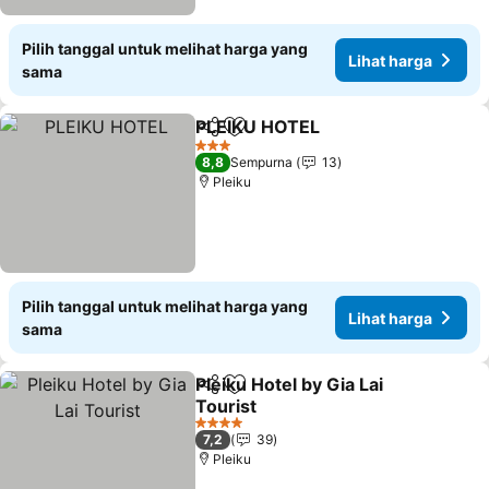
Pilih tanggal untuk melihat harga yang
Lihat harga
sama
PLEIKU HOTEL
Bagikan
Tambahkan ke favorit
Lihat harga
3 Bintang
8,8
Sempurna
13
Pleiku
Pilih tanggal untuk melihat harga yang
Lihat harga
sama
Pleiku Hotel by Gia Lai
Bagikan
Tambahkan ke favorit
Tourist
Lihat harga
4 Bintang
7,2
39
Pleiku