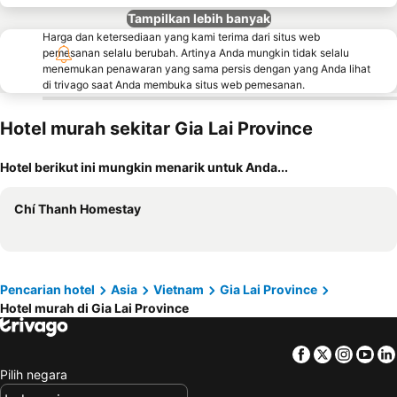
Tampilkan lebih banyak
Harga dan ketersediaan yang kami terima dari situs web
pemesanan selalu berubah. Artinya Anda mungkin tidak selalu
menemukan penawaran yang sama persis dengan yang Anda lihat
di trivago saat Anda membuka situs web pemesanan.
Hotel murah sekitar Gia Lai Province
Hotel berikut ini mungkin menarik untuk Anda...
Chí Thanh Homestay
Pencarian hotel
Asia
Vietnam
Gia Lai Province
Hotel murah di Gia Lai Province
Facebook
Twitter
Insta
Yo
Pilih negara