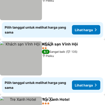
Pleiku
Pilih tanggal untuk melihat harga yang
Lihat harga
sama
Khách sạn Vĩnh Hội
Bagikan
Tambahkan ke favorit
Lihat 
2 Bintang
8,1
Sangat baik
135
Pleiku
Pilih tanggal untuk melihat harga yang
Lihat harga
sama
Tre Xanh Hotel
Bagikan
Tambahkan ke favorit
Lihat harga