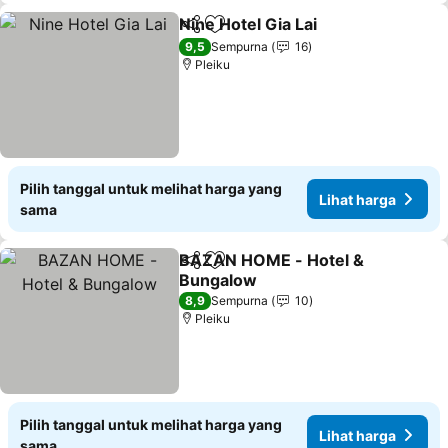
Nine Hotel Gia Lai
Bagikan
Tambahkan ke favorit
Lihat ha
9,5
Sempurna
16
Pleiku
Pilih tanggal untuk melihat harga yang
Lihat harga
sama
BAZAN HOME - Hotel &
Bagikan
Tambahkan ke favorit
Bungalow
Lihat harga
8,9
Sempurna
10
Pleiku
Pilih tanggal untuk melihat harga yang
Lihat harga
sama