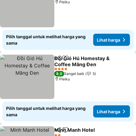
Pleiku
Pilih tanggal untuk melihat harga yang
Lihat harga
sama
Đồi Gió Hú Homestay &
Bagikan
Tambahkan ke favorit
Coffee Măng Đen
Lihat harga
4 Bintang
8,0
Sangat baik
5
Pleiku
Pilih tanggal untuk melihat harga yang
Lihat harga
sama
Minh Manh Hotel
Bagikan
Tambahkan ke favorit
Lihat har