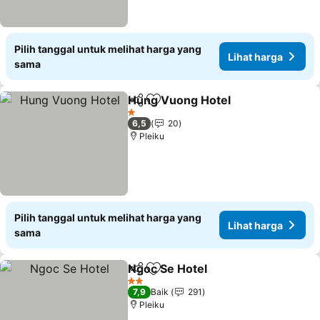
Pilih tanggal untuk melihat harga yang
Lihat harga
sama
Hung Vuong Hotel
Bagikan
Tambahkan ke favorit
Lihat h
1 Bintang
6,5
20
Pleiku
Pilih tanggal untuk melihat harga yang
Lihat harga
sama
Ngoc Se Hotel
Bagikan
Tambahkan ke favorit
Lihat harga
2 Bintang
7,9
Baik
291
Pleiku