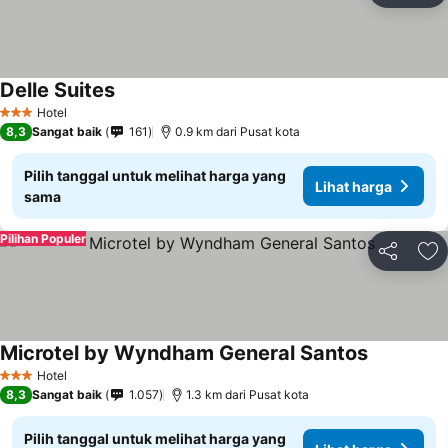
Delle Suites
Hotel
3 Bintang
8,3
Sangat baik
161
0.9 km dari Pusat kota
Pilih tanggal untuk melihat harga yang
Lihat harga
sama
Pilihan Populer
Bagikan
Ta
Microtel by Wyndham General Santos
Hotel
3 Bintang
8,3
Sangat baik
1.057
1.3 km dari Pusat kota
Pilih tanggal untuk melihat harga yang