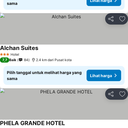
Lihat harga
sama
Bagikan
Ta
Alchan Suites
Hotel
3 Bintang
7,7
Baik
84
2.4 km dari Pusat kota
Pilih tanggal untuk melihat harga yang
Lihat harga
sama
Bagikan
Ta
PHELA GRANDE HOTEL