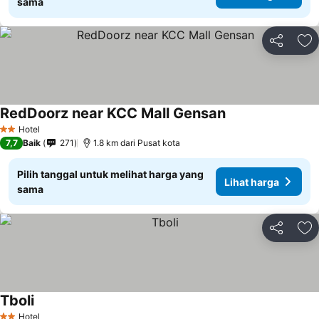
sama
Bagikan
Ta
RedDoorz near KCC Mall Gensan
Hotel
2 Bintang
7,7
Baik
271
1.8 km dari Pusat kota
Pilih tanggal untuk melihat harga yang
Lihat harga
sama
Bagikan
Ta
Tboli
Hotel