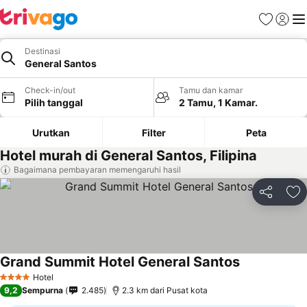
Favorit
Login
Me
Destinasi
General Santos
Check-in/out
Tamu dan kamar
Pilih tanggal
2 Tamu, 1 Kamar.
Urutkan
Filter
Peta
Hotel murah di General Santos, Filipina
Bagaimana pembayaran memengaruhi hasil
Bagikan
Ta
Grand Summit Hotel General Santos
Hotel
4 Bintang
9,2
Sempurna
2.485
2.3 km dari Pusat kota