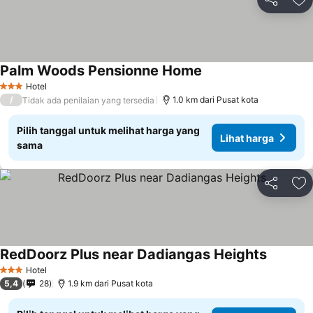
Bagikan
Ta
Palm Woods Pensionne Home
Hotel
3 Bintang
/
1.0 km dari Pusat kota
Tidak ada penilaian yang tersedia
Pilih tanggal untuk melihat harga yang
Lihat harga
sama
Bagikan
Ta
RedDoorz Plus near Dadiangas Heights
Hotel
3 Bintang
5,4
28
1.9 km dari Pusat kota