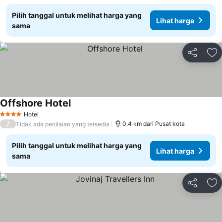
Pilih tanggal untuk melihat harga yang
Lihat harga
sama
Bagikan
Ta
Offshore Hotel
Hotel
4 Bintang
/
0.4 km dari Pusat kota
Tidak ada penilaian yang tersedia
Pilih tanggal untuk melihat harga yang
Lihat harga
sama
Bagikan
Ta