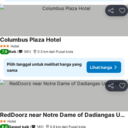
Bagikan
Ta
Columbus Plaza Hotel
Hotel
3 Bintang
7,9
Baik
561
0.5 km dari Pusat kota
Pilih tanggal untuk melihat harga yang
Lihat harga
sama
Bagikan
Ta
RedDoorz near Notre Dame of Dadiangas University
Hotel
2 Bintang
8,0
Sangat baik
161
0.6 km dari Pusat kota