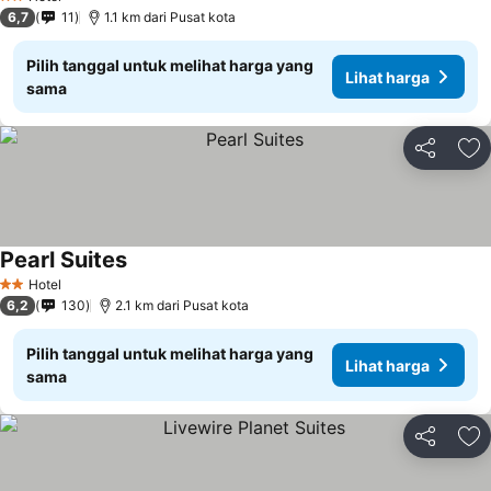
2 Bintang
6,7
11
1.1 km dari Pusat kota
Pilih tanggal untuk melihat harga yang
Lihat harga
sama
Bagikan
Ta
Pearl Suites
Hotel
2 Bintang
6,2
130
2.1 km dari Pusat kota
Pilih tanggal untuk melihat harga yang
Lihat harga
sama
Bagikan
Ta