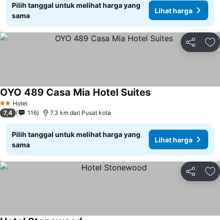
Pilih tanggal untuk melihat harga yang
Lihat harga
sama
Bagikan
Ta
OYO 489 Casa Mia Hotel Suites
Hotel
2 Bintang
7,4
116
7.3 km dari Pusat kota
Pilih tanggal untuk melihat harga yang
Lihat harga
sama
Bagikan
Ta