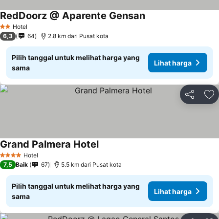
RedDoorz @ Aparente Gensan
Hotel
2 Bintang
6,3
64
2.8 km dari Pusat kota
Pilih tanggal untuk melihat harga yang
Lihat harga
sama
Bagikan
Ta
Grand Palmera Hotel
Hotel
4 Bintang
7,5
Baik
67
5.5 km dari Pusat kota
Pilih tanggal untuk melihat harga yang
Lihat harga
sama