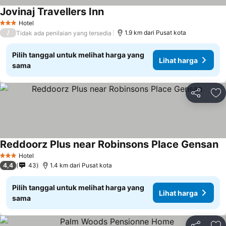
Jovinaj Travellers Inn
Hotel
3 Bintang
/
1.9 km dari Pusat kota
Tidak ada penilaian yang tersedia
Pilih tanggal untuk melihat harga yang
Lihat harga
sama
Bagikan
Ta
Reddoorz Plus near Robinsons Place Gensan
Hotel
3 Bintang
4,4
43
1.4 km dari Pusat kota
Pilih tanggal untuk melihat harga yang
Lihat harga
sama