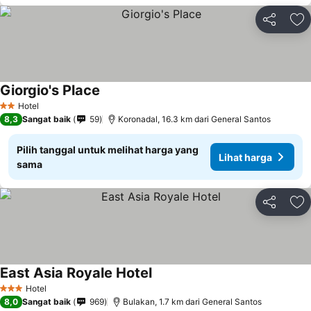
Bagikan
Ta
Giorgio's Place
Hotel
2 Bintang
8,3
Sangat baik
59
Koronadal, 16.3 km dari General Santos
Pilih tanggal untuk melihat harga yang
Lihat harga
sama
Bagikan
Ta
East Asia Royale Hotel
Hotel
3 Bintang
8,0
Sangat baik
969
Bulakan, 1.7 km dari General Santos