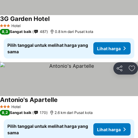
3G Garden Hotel
Hotel
3 Bintang
8,3
Sangat baik
487
0.8 km dari Pusat kota
Pilih tanggal untuk melihat harga yang
Lihat harga
sama
Bagikan
Ta
Antonio's Apartelle
Hotel
3 Bintang
8,2
Sangat baik
170
2.6 km dari Pusat kota
Pilih tanggal untuk melihat harga yang
Lihat harga
sama