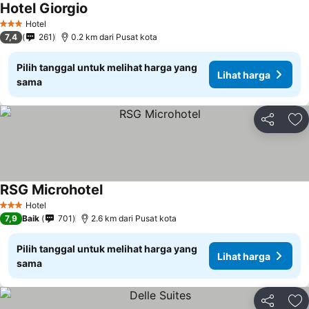
Hotel Giorgio
Hotel
3 Bintang
7,4
261
0.2 km dari Pusat kota
Pilih tanggal untuk melihat harga yang
Lihat harga
sama
Bagikan
Ta
RSG Microhotel
Hotel
3 Bintang
7,9
Baik
701
2.6 km dari Pusat kota
Pilih tanggal untuk melihat harga yang
Lihat harga
sama
Bagikan
Ta