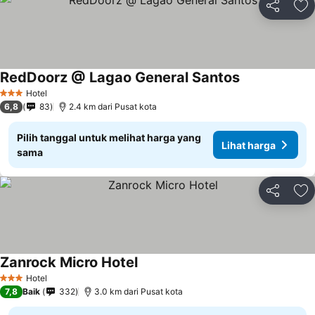
Bagikan
Ta
RedDoorz @ Lagao General Santos
Hotel
3 Bintang
6,8
83
2.4 km dari Pusat kota
Pilih tanggal untuk melihat harga yang
Lihat harga
sama
Bagikan
Ta
Zanrock Micro Hotel
Hotel
3 Bintang
7,8
Baik
332
3.0 km dari Pusat kota