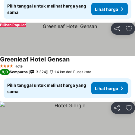
Pilih tanggal untuk melihat harga yang
Lihat harga
sama
Pilihan Populer
Bagikan
Ta
Greenleaf Hotel Gensan
Hotel
4 Bintang
9,0
Sempurna
3.324
1.4 km dari Pusat kota
Pilih tanggal untuk melihat harga yang
Lihat harga
sama
Bagikan
Ta