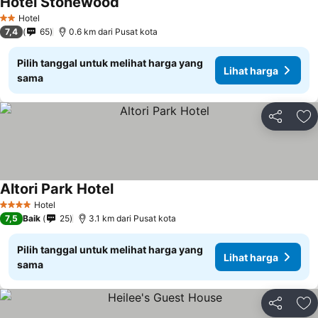
Hotel Stonewood
Hotel
2 Bintang
7,4
65
0.6 km dari Pusat kota
Pilih tanggal untuk melihat harga yang
Lihat harga
sama
Bagikan
Ta
Altori Park Hotel
Hotel
4 Bintang
7,5
Baik
25
3.1 km dari Pusat kota
Pilih tanggal untuk melihat harga yang
Lihat harga
sama
Bagikan
Ta