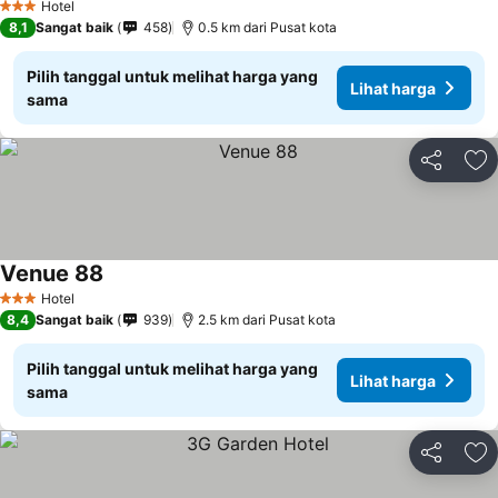
Hotel
3 Bintang
8,1
Sangat baik
458
0.5 km dari Pusat kota
Pilih tanggal untuk melihat harga yang
Lihat harga
sama
Bagikan
Ta
Venue 88
Hotel
3 Bintang
8,4
Sangat baik
939
2.5 km dari Pusat kota
Pilih tanggal untuk melihat harga yang
Lihat harga
sama
Bagikan
Ta