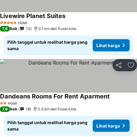
Livewire Planet Suites
Hotel
5 Bintang
7,6
Baik
73
0.1 km dari Pusat kota
Pilih tanggal untuk melihat harga yang
Lihat harga
sama
Bagikan
Ta
Dandeans Rooms For Rent Aparment
Hotel
2 Bintang
7,6
Baik
18
0.5 km dari Pusat kota
Pilih tanggal untuk melihat harga yang
Lihat harga
sama