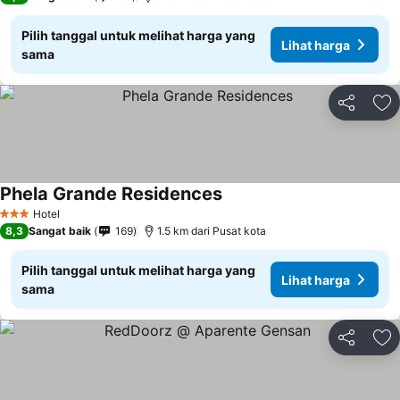
Pilih tanggal untuk melihat harga yang
Lihat harga
sama
Bagikan
Ta
Phela Grande Residences
Hotel
3 Bintang
8,3
Sangat baik
169
1.5 km dari Pusat kota
Pilih tanggal untuk melihat harga yang
Lihat harga
sama
Bagikan
Ta