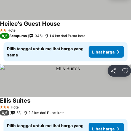
Heilee's Guest House
Hotel
2 Bintang
8,5
Sempurna
346
1.4 km dari Pusat kota
Pilih tanggal untuk melihat harga yang
Lihat harga
sama
Bagikan
Ta
Ellis Suites
Hotel
3 Bintang
6,6
58
2.2 km dari Pusat kota
Pilih tanggal untuk melihat harga yang
Lihat harga