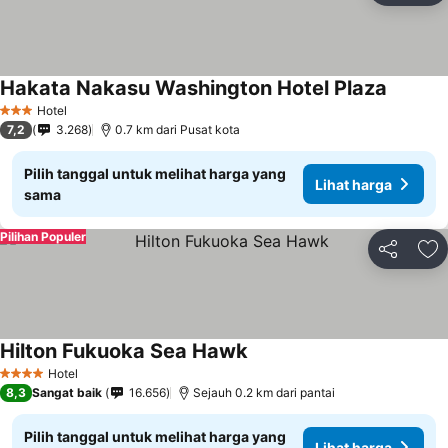
Hakata Nakasu Washington Hotel Plaza
Lihat ha
Hotel
3 Bintang
7,2
3.268
0.7 km dari Pusat kota
Pilih tanggal untuk melihat harga yang
Lihat harga
sama
Pilihan Populer
Bagikan
Ta
Hilton Fukuoka Sea Hawk
Lihat harga
Hotel
4 Bintang
8,3
Sangat baik
16.656
Sejauh 0.2 km dari pantai
Pilih tanggal untuk melihat harga yang
Lihat harga