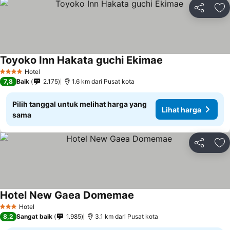
Bagikan
Ta
Toyoko Inn Hakata guchi Ekimae
Lihat harga
Hotel
4 Bintang
7,8
Baik
2.175
1.6 km dari Pusat kota
Pilih tanggal untuk melihat harga yang
Lihat harga
sama
Bagikan
Ta
Hotel New Gaea Domemae
Lihat harga
Hotel
3 Bintang
8,2
Sangat baik
1.985
3.1 km dari Pusat kota