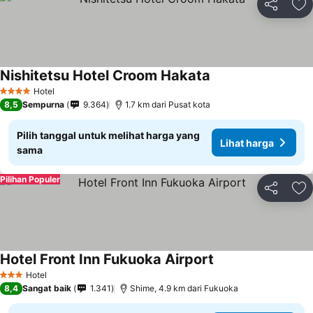
Bagikan
Ta
Nishitetsu Hotel Croom Hakata
Lihat harga
Hotel
4 Bintang
8,5
Sempurna
9.364
1.7 km dari Pusat kota
Pilih tanggal untuk melihat harga yang
Lihat harga
sama
Pilihan Populer
Bagikan
Ta
Hotel Front Inn Fukuoka Airport
Lihat harga
Hotel
3 Bintang
8,4
Sangat baik
1.341
Shime, 4.9 km dari Fukuoka