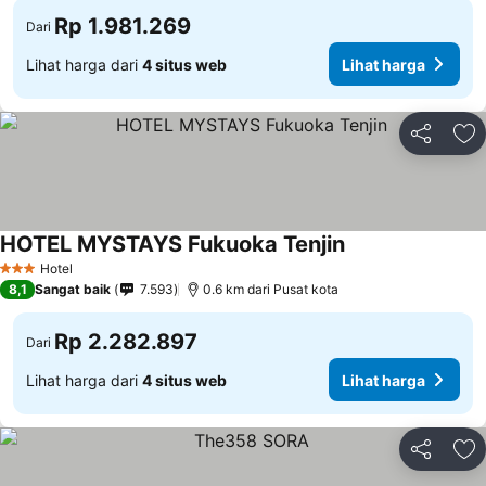
Rp 1.981.269
Dari
Lihat harga dari
4 situs web
Lihat harga
Bagikan
Ta
HOTEL MYSTAYS Fukuoka Tenjin
Lihat harga
Hotel
3 Bintang
8,1
Sangat baik
7.593
0.6 km dari Pusat kota
Rp 2.282.897
Dari
Lihat harga dari
4 situs web
Lihat harga
Bagikan
Ta