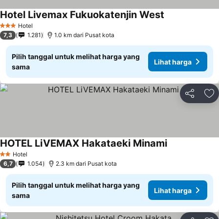
Hotel Livemax Fukuokatenjin West
Lihat harga
Hotel
3 Bintang
7,3
1.281
1.0 km dari Pusat kota
Pilih tanggal untuk melihat harga yang
Lihat harga
sama
Bagikan
Ta
HOTEL LiVEMAX Hakataeki Minami
Lihat harga
Hotel
2 Bintang
6,7
1.054
2.3 km dari Pusat kota
Pilih tanggal untuk melihat harga yang
Lihat harga
sama