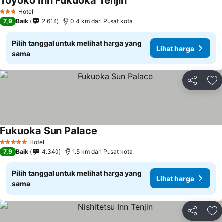
Toyoko Inn Fukuoka Tenjin
Lihat harga
Hotel
3 Bintang
7,9
Baik
2.614
0.4 km dari Pusat kota
Pilih tanggal untuk melihat harga yang
Lihat harga
sama
Bagikan
Ta
Fukuoka Sun Palace
Lihat harga
Hotel
5 Bintang
7,9
Baik
4.340
1.5 km dari Pusat kota
Pilih tanggal untuk melihat harga yang
Lihat harga
sama
Bagikan
Ta