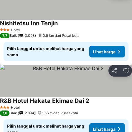
Nishitetsu Inn Tenjin
Lihat harga
Hotel
3 Bintang
7,7
Baik
3.093
0.5 km dari Pusat kota
Pilih tanggal untuk melihat harga yang
Lihat harga
sama
Bagikan
Ta
R&B Hotel Hakata Ekimae Dai 2
Lihat harga
Hotel
3 Bintang
7,8
Baik
2.894
1.5 km dari Pusat kota
Pilih tanggal untuk melihat harga yang
Lihat harga