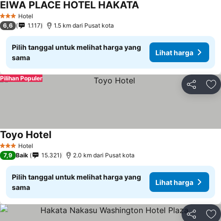
EIWA PLACE HOTEL HAKATA
Lihat harga
Hotel
3 Bintang
6,6
1.117
1.5 km dari Pusat kota
Pilih tanggal untuk melihat harga yang
Lihat harga
sama
Pilihan Populer
Bagikan
Ta
Toyo Hotel
Lihat harga
Hotel
3 Bintang
7,9
Baik
15.321
2.0 km dari Pusat kota
Pilih tanggal untuk melihat harga yang
Lihat harga
sama
Bagikan
Ta