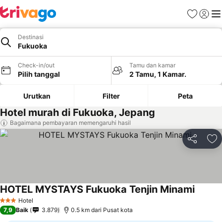
Favorit
Login
Me
Destinasi
Fukuoka
Check-in/out
Tamu dan kamar
Pilih tanggal
2 Tamu, 1 Kamar.
Urutkan
Filter
Peta
Hotel murah di Fukuoka, Jepang
Bagaimana pembayaran memengaruhi hasil
Bagikan
Ta
HOTEL MYSTAYS Fukuoka Tenjin Minami
Lihat h
Hotel
3 Bintang
7,9
Baik
3.879
0.5 km dari Pusat kota