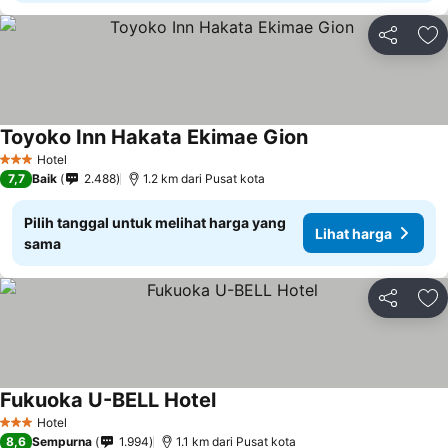
Bagikan
Ta
Toyoko Inn Hakata Ekimae Gion
Lihat harga
Hotel
3 Bintang
7,7
Baik
2.488
1.2 km dari Pusat kota
Pilih tanggal untuk melihat harga yang
Lihat harga
sama
Bagikan
Ta
Fukuoka U-BELL Hotel
Lihat harga
Hotel
3 Bintang
8,6
Sempurna
1.994
1.1 km dari Pusat kota