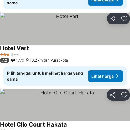
sama
Bagikan
Ta
Hotel Vert
Lihat harga
Hotel
3 Bintang
7,2
177
10.2 km dari Pusat kota
Pilih tanggal untuk melihat harga yang
Lihat harga
sama
Bagikan
Ta
Hotel Clio Court Hakata
Lihat harga