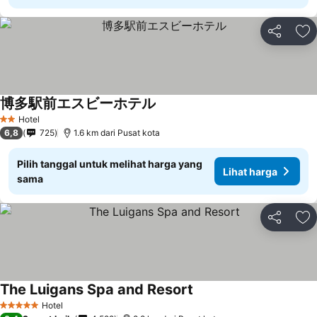
Bagikan
Ta
博多駅前エスビーホテル
Lihat harga
Hotel
2 Bintang
6,8
725
1.6 km dari Pusat kota
Pilih tanggal untuk melihat harga yang
Lihat harga
sama
Bagikan
Ta
The Luigans Spa and Resort
Lihat harga
Hotel
5 Bintang