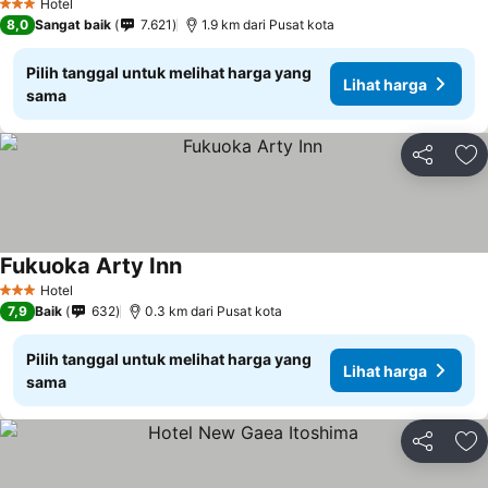
Hotel
3 Bintang
8,0
Sangat baik
7.621
1.9 km dari Pusat kota
Pilih tanggal untuk melihat harga yang
Lihat harga
sama
Bagikan
Ta
Fukuoka Arty Inn
Lihat harga
Hotel
3 Bintang
7,9
Baik
632
0.3 km dari Pusat kota
Pilih tanggal untuk melihat harga yang
Lihat harga
sama
Bagikan
Ta