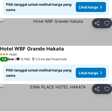
Pilih tanggal untuk melihat harga yang
Lihat harga
sama
Bagikan
Ta
Hotel WBF Grande Hakata
Lihat harga
Hotel
3 Bintang
7,6
Baik
8.746
2.3 km dari Pusat kota
Pilih tanggal untuk melihat harga yang
Lihat harga
sama
Bagikan
Ta