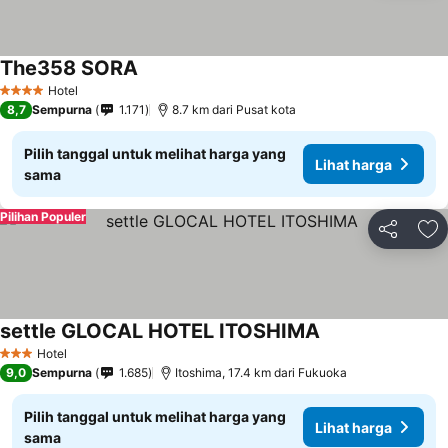
The358 SORA
Lihat harga
Hotel
4 Bintang
8,7
Sempurna
1.171
8.7 km dari Pusat kota
Pilih tanggal untuk melihat harga yang
Lihat harga
sama
Pilihan Populer
Bagikan
Ta
settle GLOCAL HOTEL ITOSHIMA
Lihat harga
Hotel
3 Bintang
9,0
Sempurna
1.685
Itoshima, 17.4 km dari Fukuoka
Pilih tanggal untuk melihat harga yang
Lihat harga
sama