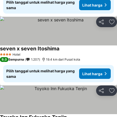
Pilih tanggal untuk melihat harga yang
Lihat harga
sama
Bagikan
Ta
seven x seven Itoshima
Lihat harga
Hotel
4 Bintang
9,0
Sempurna
1.207
19.4 km dari Pusat kota
Pilih tanggal untuk melihat harga yang
Lihat harga
sama
Bagikan
Ta