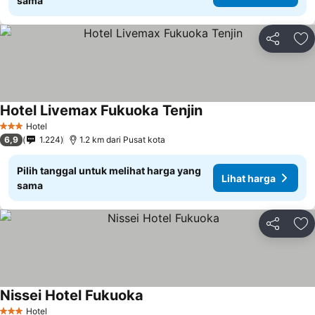
sama
Bagikan
Ta
Hotel Livemax Fukuoka Tenjin
Lihat harga
Hotel
3 Bintang
6,9
1.224
1.2 km dari Pusat kota
Pilih tanggal untuk melihat harga yang
Lihat harga
sama
Bagikan
Ta
Nissei Hotel Fukuoka
Lihat harga
Hotel