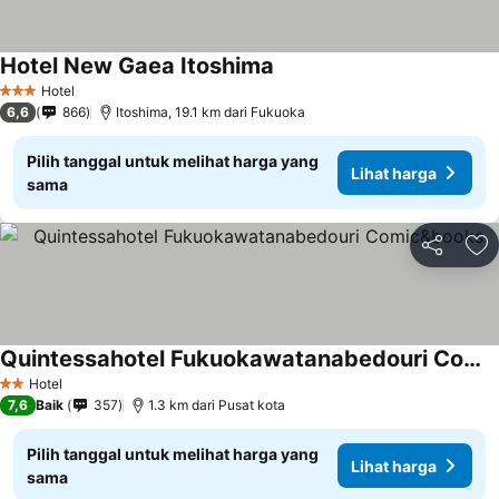
Hotel New Gaea Itoshima
Lihat harga
Hotel
3 Bintang
6,6
866
Itoshima, 19.1 km dari Fukuoka
Pilih tanggal untuk melihat harga yang
Lihat harga
sama
Bagikan
Ta
Quintessahotel Fukuokawatanabedouri Comic&books
Lihat harga
Hotel
2 Bintang
7,6
Baik
357
1.3 km dari Pusat kota
Pilih tanggal untuk melihat harga yang
Lihat harga
sama