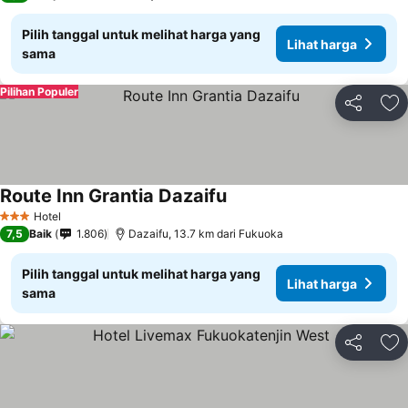
Pilih tanggal untuk melihat harga yang
Lihat harga
sama
Pilihan Populer
Bagikan
Ta
Route Inn Grantia Dazaifu
Lihat harga
Hotel
3 Bintang
7,5
Baik
1.806
Dazaifu, 13.7 km dari Fukuoka
Pilih tanggal untuk melihat harga yang
Lihat harga
sama
Bagikan
Ta