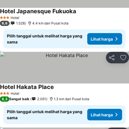
Hotel Japanesque Fukuoka
Lihat harga
Hotel
3 Bintang
6,6
1.528
4.4 km dari Pusat kota
Pilih tanggal untuk melihat harga yang
Lihat harga
sama
Bagikan
Ta
Hotel Hakata Place
Lihat harga
Hotel
3 Bintang
8,3
Sangat baik
2.061
1.3 km dari Pusat kota
Pilih tanggal untuk melihat harga yang
Lihat harga
sama