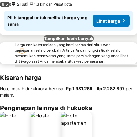
3 Bintang
6,5
2.168
1.3 km dari Pusat kota
Pilih tanggal untuk melihat harga yang
Lihat harga
sama
Tampilkan lebih banyak
Harga dan ketersediaan yang kami terima dari situs web
pemesanan selalu berubah. Artinya Anda mungkin tidak selalu
menemukan penawaran yang sama persis dengan yang Anda lihat
di trivago saat Anda membuka situs web pemesanan.
Kisaran harga
Hotel murah di Fukuoka berkisar
‎Rp 1.981.269
-
‎Rp 2.282.897
per
malam.
Penginapan lainnya di Fukuoka