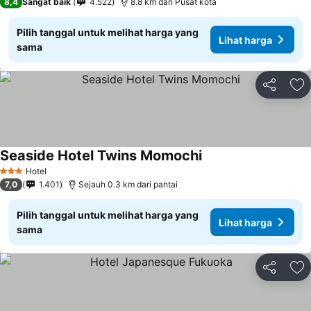
8,4
Sangat baik
4.522
8.8 km dari Pusat kota
Pilih tanggal untuk melihat harga yang
Lihat harga
sama
Bagikan
Ta
Seaside Hotel Twins Momochi
Lihat harga
Hotel
3 Bintang
7,0
1.401
Sejauh 0.3 km dari pantai
Pilih tanggal untuk melihat harga yang
Lihat harga
sama
Bagikan
Ta