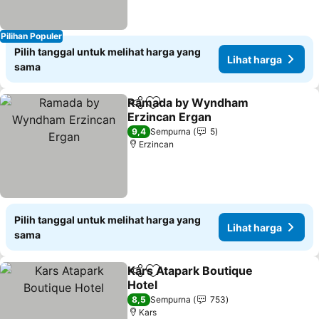
Pilihan Populer
Pilih tanggal untuk melihat harga yang
Lihat harga
sama
Ramada by Wyndham
Bagikan
Tambahkan ke favorit
Erzincan Ergan
Lihat harga
9,4
Sempurna
5
Erzincan
Pilih tanggal untuk melihat harga yang
Lihat harga
sama
Kars Atapark Boutique
Bagikan
Tambahkan ke favorit
Hotel
Lihat harga
8,5
Sempurna
753
Kars