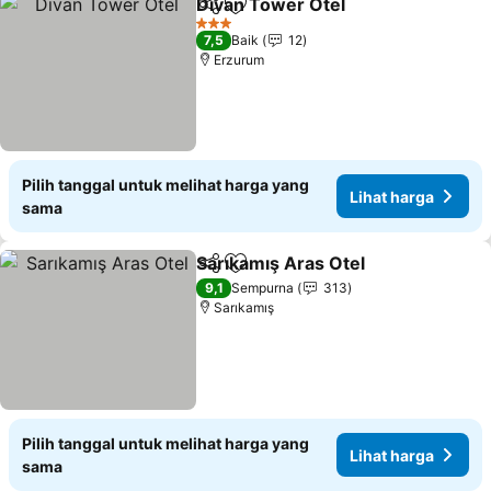
Divan Tower Otel
Bagikan
Tambahkan ke favorit
Lihat har
3 Bintang
7,5
Baik
12
Erzurum
Pilih tanggal untuk melihat harga yang
Lihat harga
sama
Sarıkamış Aras Otel
Bagikan
Tambahkan ke favorit
Lihat 
9,1
Sempurna
313
Sarıkamış
Pilih tanggal untuk melihat harga yang
Lihat harga
sama