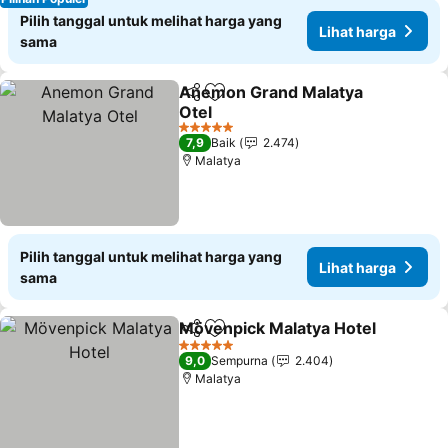
Pilih tanggal untuk melihat harga yang
Lihat harga
sama
Anemon Grand Malatya
Bagikan
Tambahkan ke favorit
Otel
Lihat harga
5 Bintang
7,9
Baik
2.474
Malatya
Pilih tanggal untuk melihat harga yang
Lihat harga
sama
Mövenpick Malatya Hotel
Bagikan
Tambahkan ke favorit
L
5 Bintang
9,0
Sempurna
2.404
Malatya