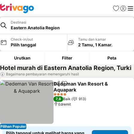
Favorit
Login
Me
Destinasi
Eastern Anatolia Region
Check-in/out
Tamu dan kamar
Pilih tanggal
2 Tamu, 1 Kamar.
Urutkan
Filter
Peta
Hotel murah di Eastern Anatolia Region, Turki
Bagaimana pembayaran memengaruhi hasil
Dedeman Van Resort &
Bagikan
Tambahkan ke favorit
Aquapark
Lihat harga
4 Bintang
7,8
Baik
913
Edremit
Pilihan Populer
Pilih tanggal untuk melihat harga yang