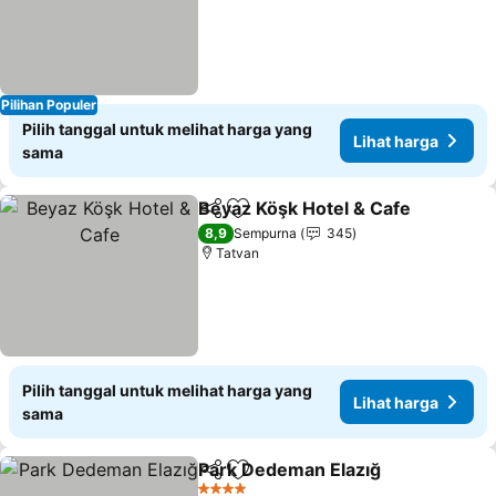
Pilihan Populer
Pilih tanggal untuk melihat harga yang
Lihat harga
sama
Beyaz Köşk Hotel & Cafe
Bagikan
Tambahkan ke favorit
L
8,9
Sempurna
345
Tatvan
Pilih tanggal untuk melihat harga yang
Lihat harga
sama
Park Dedeman Elazığ
Bagikan
Tambahkan ke favorit
Lihat