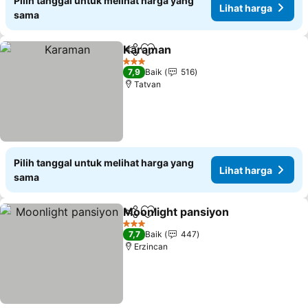
Pilih tanggal untuk melihat harga yang
Lihat harga
sama
Karaman
Bagikan
Tambahkan ke favorit
Lihat harga
3 Bintang
7,9
Baik
516
Tatvan
Pilih tanggal untuk melihat harga yang
Lihat harga
sama
Moonlight pansiyon
Bagikan
Tambahkan ke favorit
Lihat 
3 Bintang
7,7
Baik
447
Erzincan