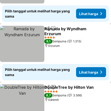
Pilih tanggal untuk melihat harga yang
Lihat harga
sama
Ramada by Wyndham
Bagikan
Tambahkan ke favorit
Erzurum
Lihat harga
4 Bintang
9,1
Sempurna
1.315
Erzurum
Pilih tanggal untuk melihat harga yang
Lihat harga
sama
DoubleTree by Hilton Van
Bagikan
Tambahkan ke favorit
5 Bintang
8,7
Sempurna
3.566
Edremit