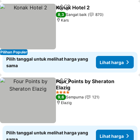
Konak Hotel 2
Bagikan
Tambahkan ke favorit
Lihat harga
8,3
Sangat baik
870
Kars
Pilihan Populer
Pilih tanggal untuk melihat harga yang
Lihat harga
sama
Four Points by Sheraton
Bagikan
Tambahkan ke favorit
Elazig
Lihat harga
4 Bintang
9,6
Sempurna
121
Elazig
Pilih tanggal untuk melihat harga yang
Lihat harga
sama