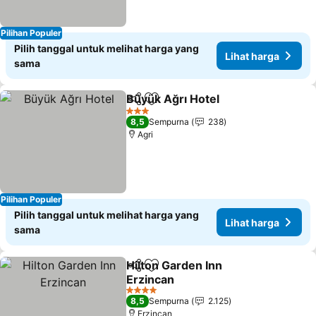
Pilihan Populer
Pilih tanggal untuk melihat harga yang
Lihat harga
sama
Büyük Ağrı Hotel
Bagikan
Tambahkan ke favorit
Lihat har
3 Bintang
8,5
Sempurna
238
Agri
Pilihan Populer
Pilih tanggal untuk melihat harga yang
Lihat harga
sama
Hilton Garden Inn
Bagikan
Tambahkan ke favorit
Erzincan
Lihat harga
4 Bintang
8,5
Sempurna
2.125
Erzincan