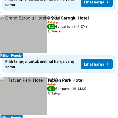
Lihat harga
sama
Grand Saroglu Hotel
Bagikan
Tambahkan ke favorit
Lihat 
4 Bintang
8,3
Sangat baik
974
Tunceli
Pilihan Populer
Pilih tanggal untuk melihat harga yang
Lihat harga
sama
Tatvan Park Hotel
Bagikan
Tambahkan ke favorit
Lihat ha
3 Bintang
9,1
Sempurna
1.123
Tatvan
Pilihan Populer