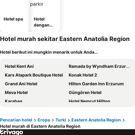
Hotel spa
Hotel
dengan
tempat
parkir
Hotel murah sekitar Eastern Anatolia Region
Hotel berikut ini mungkin menarik untuk Anda...
Hotel Kent Ani
Ramada by Wyndham Erzurum
Kars Atapark Boutique Hotel
Konak Hotel 2
Grand Ani Hotel
Hilton Garden Inn Erzurum
Meva Hotel
Güngören Hotel
Karabag
Hotel Nemrut Hilltop
Metinoğlu Pansiyon (Chalet Khione) Sarıkamış
Pencarian hotel
Eropa
Turki
Eastern Anatolia Region
Hotel murah di Eastern Anatolia Region