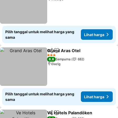
Pilih tanggal untuk melihat harga yang
Lihat harga
sama
Grand Aras Otel
Bagikan
Tambahkan ke favorit
Lihat harg
3 Bintang
8,8
Sempurna
682
Elazig
Pilih tanggal untuk melihat harga yang
Lihat harga
sama
Ve Hotels Palandöken
Bagikan
Tambahkan ke favorit
Liha