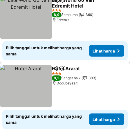
Elite World Go Van
Bagikan
Tambahkan ke favorit
Edremit Hotel
Lihat harga
3 Bintang
8,9
Sempurna
360
Edremit
Pilih tanggal untuk melihat harga yang
Lihat harga
sama
Hotel Ararat
Bagikan
Tambahkan ke favorit
Lihat harga
3 Bintang
8,2
Sangat baik
393
Doğubeyazıt
Pilih tanggal untuk melihat harga yang
Lihat harga
sama