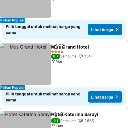
Pilihan Populer
Pilih tanggal untuk melihat harga yang
Lihat harga
sama
Mus Grand Hotel
Bagikan
Tambahkan ke favorit
Lihat har
4 Bintang
8,7
Sempurna
754
Mus
Pilihan Populer
Pilih tanggal untuk melihat harga yang
Lihat harga
sama
Hotel Katerina Sarayi
Bagikan
Tambahkan ke favorit
Lihat
9,1
Sempurna
2.522
Kars