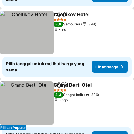
Cheltikov Hotel
Bagikan
Tambahkan ke favorit
Lihat harga
4 Bintang
8,8
Sempurna
394
Kars
Pilih tanggal untuk melihat harga yang
Lihat harga
sama
Grand Berti Otel
Bagikan
Tambahkan ke favorit
Lihat harg
4 Bintang
8,3
Sangat baik
836
Bingöl
Pilihan Populer