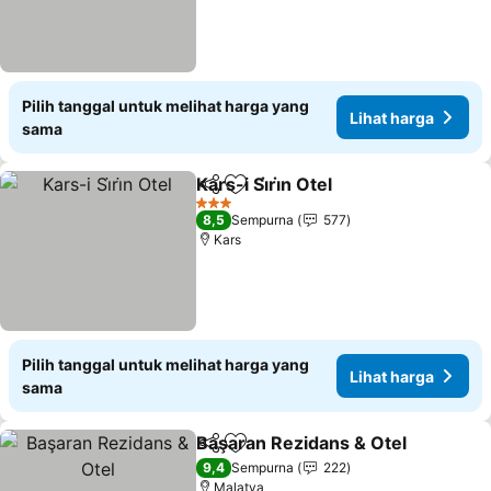
Pilih tanggal untuk melihat harga yang
Lihat harga
sama
Kars-i Si̇ri̇n Otel
Bagikan
Tambahkan ke favorit
Lihat harg
3 Bintang
8,5
Sempurna
577
Kars
Pilih tanggal untuk melihat harga yang
Lihat harga
sama
Başaran Rezidans & Otel
Bagikan
Tambahkan ke favorit
L
9,4
Sempurna
222
Malatya