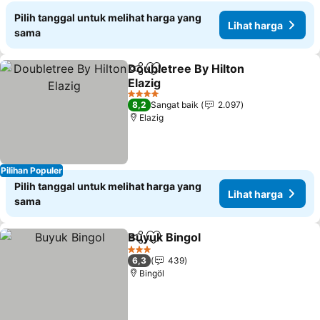
Pilih tanggal untuk melihat harga yang
Lihat harga
sama
Doubletree By Hilton
Bagikan
Tambahkan ke favorit
Elazig
Lihat harga
4 Bintang
8,2
Sangat baik
2.097
Elazig
Pilihan Populer
Pilih tanggal untuk melihat harga yang
Lihat harga
sama
Buyuk Bingol
Bagikan
Tambahkan ke favorit
Lihat harga
3 Bintang
6,3
439
Bingöl