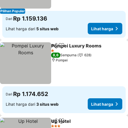
Pilihan Populer
Rp 1.159.136
Dari
Lihat harga dari
5 situs web
Lihat harga
Pompei Luxury Rooms
Bagikan
Tambahkan ke favorit
1 Bintang
8,6
Sempurna
628
Pompei
Rp 1.174.652
Dari
Lihat harga dari
3 situs web
Lihat harga
Up Hotel
Bagikan
Tambahkan ke favorit