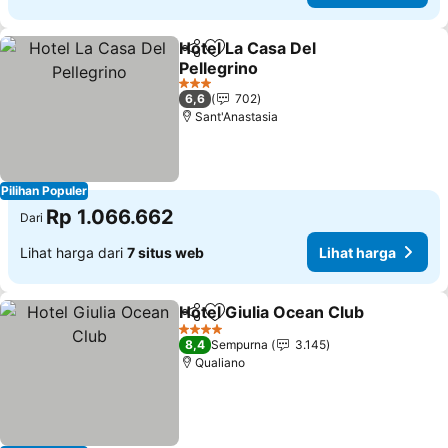
Hotel La Casa Del
Bagikan
Tambahkan ke favorit
Pellegrino
3 Bintang
6,6
702
Sant'Anastasia
Pilihan Populer
Rp 1.066.662
Dari
Lihat harga dari
7 situs web
Lihat harga
Hotel Giulia Ocean Club
Bagikan
Tambahkan ke favorit
4 Bintang
8,4
Sempurna
3.145
Qualiano