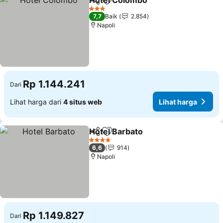
Hotel Colombo
Bagikan
Tambahkan ke favorit
3 Bintang
7,7
Baik
2.854
Napoli
Rp 1.144.241
Dari
Lihat harga dari
4 situs web
Lihat harga
Hotel Barbato
Bagikan
Tambahkan ke favorit
4 Bintang
6,6
914
Napoli
Rp 1.149.827
Dari