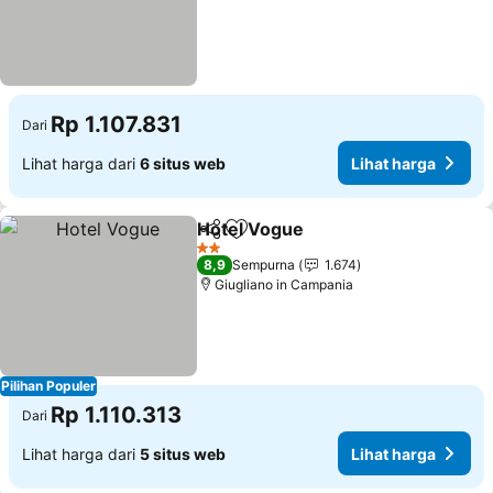
Rp 1.107.831
Dari
Lihat harga dari
6 situs web
Lihat harga
Hotel Vogue
Bagikan
Tambahkan ke favorit
2 Bintang
8,9
Sempurna
1.674
Giugliano in Campania
Pilihan Populer
Rp 1.110.313
Dari
Lihat harga dari
5 situs web
Lihat harga