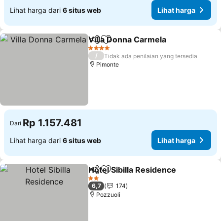
Lihat harga dari
6 situs web
Lihat harga
Villa Donna Carmela
Bagikan
Tambahkan ke favorit
4 Bintang
/
Tidak ada penilaian yang tersedia
Pimonte
Rp 1.157.481
Dari
Lihat harga dari
6 situs web
Lihat harga
Hotel Sibilla Residence
Bagikan
Tambahkan ke favorit
2 Bintang
6,7
174
Pozzuoli