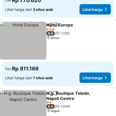
Rp 770.620
Dari
Lihat harga dari
3 situs web
Lihat harga
Hotel Europa
Bagikan
Tambahkan ke favorit
3 Bintang
6,8
1.720
Minori
Rp 811.168
Dari
Lihat harga dari
7 situs web
Lihat harga
H.g. Boutique Toledo,
Bagikan
Tambahkan ke favorit
Napoli Centro
2 Bintang
6,4
1.034
Napoli