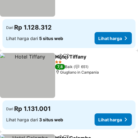
Rp 1.128.312
Dari
Lihat harga dari
5 situs web
Lihat harga
Hotel Tiffany
Bagikan
Tambahkan ke favorit
2 Bintang
7,8
Baik
651
Giugliano in Campania
Rp 1.131.001
Dari
Lihat harga dari
3 situs web
Lihat harga