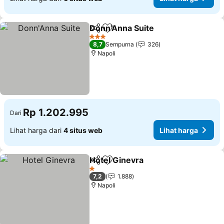
Donn'Anna Suite
Bagikan
Tambahkan ke favorit
3 Bintang
8,7
Sempurna
326
Napoli
Rp 1.202.995
Dari
Lihat harga dari
4 situs web
Lihat harga
Hotel Ginevra
Bagikan
Tambahkan ke favorit
1 Bintang
7,2
1.888
Napoli