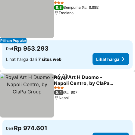
Bagikan
Tambahkan ke favorit
3 Bintang
8,8
Sempurna
8.885
Ercolano
Pilihan Populer
Rp 953.293
Dari
Lihat harga dari
7 situs web
Lihat harga
Royal Art H Duomo -
Bagikan
Tambahkan ke favorit
Napoli Centro, by ClaPa
Group
3 Bintang
5,4
907
Napoli
Rp 974.601
Dari