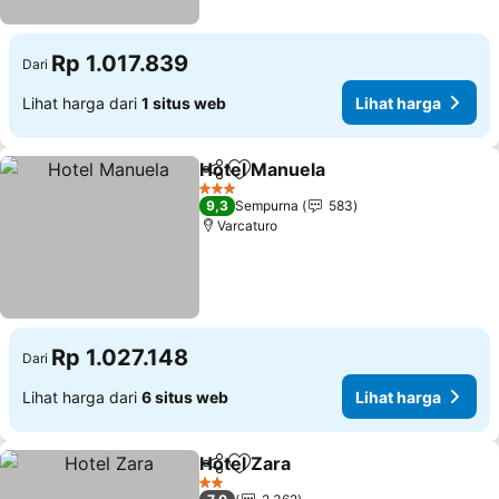
Rp 1.017.839
Dari
Lihat harga dari
1 situs web
Lihat harga
Hotel Manuela
Bagikan
Tambahkan ke favorit
3 Bintang
9,3
Sempurna
583
Varcaturo
Rp 1.027.148
Dari
Lihat harga dari
6 situs web
Lihat harga
Hotel Zara
Bagikan
Tambahkan ke favorit
2 Bintang