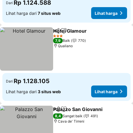
Rp 1.124.588
Dari
Lihat harga dari
7 situs web
Lihat harga
Hotel Glamour
Bagikan
Tambahkan ke favorit
3 Bintang
7,9
Baik
770
Qualiano
Rp 1.128.105
Dari
Lihat harga dari
3 situs web
Lihat harga
Palazzo San Giovanni
Bagikan
Tambahkan ke favorit
8,4
Sangat baik
491
Cava de' Tirreni