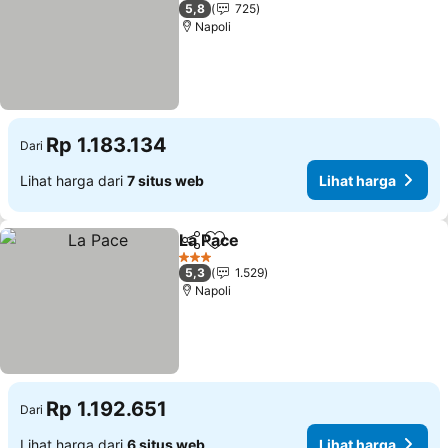
3 Bintang
5,8
725
Napoli
Rp 1.183.134
Dari
Lihat harga dari
7 situs web
Lihat harga
La Pace
Bagikan
Tambahkan ke favorit
3 Bintang
5,3
1.529
Napoli
Rp 1.192.651
Dari
Lihat harga dari
6 situs web
Lihat harga