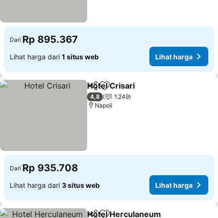
Rp 895.367
Dari
Lihat harga dari
1 situs web
Lihat harga
Hotel Crisari
Bagikan
Tambahkan ke favorit
4,8
1.249
Napoli
Rp 935.708
Dari
Lihat harga dari
3 situs web
Lihat harga
Hotel Herculaneum