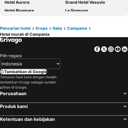
Hotel Aurora
Grand Hotel Vesuvio
Hotel Rivamare
Le Sirenuse
Palazzo Caracciolo Naples
Hotel Ristorante Montuori
Hotel Cristina
Holiday Inn Naples By Ihg
Pencarian hotel
Eropa
Italia
Campania
Hotel murah di Campania
Hotel Angelino
Renaissance Naples Hotel Mediterraneo
Hotel Fly
La Medusa Hotel - Dimora di Charme
Facebook
Twitter
Insta
Yo
Hotel L'Ancora
Royal Sunset Hotel
Pilih negara
Hotel Santa Caterina
Fiorentini Residence
Palazzo Talamo
Tambahkan di Google
Temukan hasil kami dengan mudah:
tambahkan trivago sebagai sumber
pilihan di Google.
Perusahaan
Produk kami
Ketentuan dan kebijakan