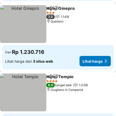
Hotel Ginepro
Bagikan
Tambahkan ke favorit
3 Bintang
7,2
1.149
Qualiano
Rp 1.230.716
Dari
Lihat harga dari
3 situs web
Lihat harga
Hotel Tempio
Bagikan
Tambahkan ke favorit
4 Bintang
8,0
Sangat baik
1.038
Giugliano in Campania