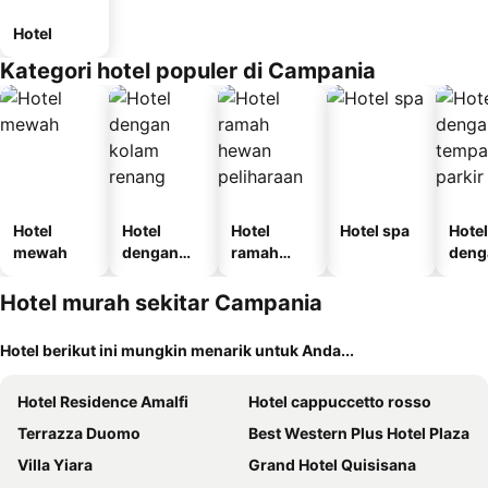
Hotel
Kategori hotel populer di Campania
Hotel
Hotel
Hotel
Hotel spa
Hotel
mewah
dengan
ramah
deng
kolam
hewan
temp
renang
peliharaan
parki
Hotel murah sekitar Campania
Hotel berikut ini mungkin menarik untuk Anda...
Hotel Residence Amalfi
Hotel cappuccetto rosso
Terrazza Duomo
Best Western Plus Hotel Plaza
Villa Yiara
Grand Hotel Quisisana