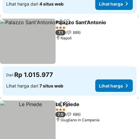
Lihat harga dari
4 situs web
Lihat harga
Palazzo Sant'Antonio
Bagikan
Tambahkan ke favorit
3 Bintang
7,1
888
Napoli
Rp 1.015.977
Dari
Lihat harga dari
7 situs web
Lihat harga
Le Pinede
Bagikan
Tambahkan ke favorit
3 Bintang
7,0
686
Giugliano in Campania