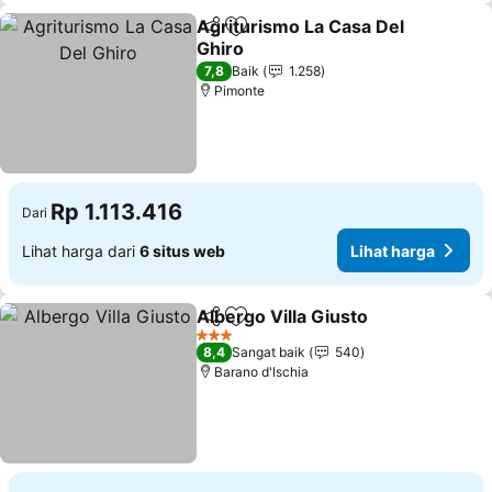
Agriturismo La Casa Del
Bagikan
Tambahkan ke favorit
Ghiro
7,8
Baik
1.258
Pimonte
Rp 1.113.416
Dari
Lihat harga dari
6 situs web
Lihat harga
Albergo Villa Giusto
Bagikan
Tambahkan ke favorit
3 Bintang
8,4
Sangat baik
540
Barano d'Ischia