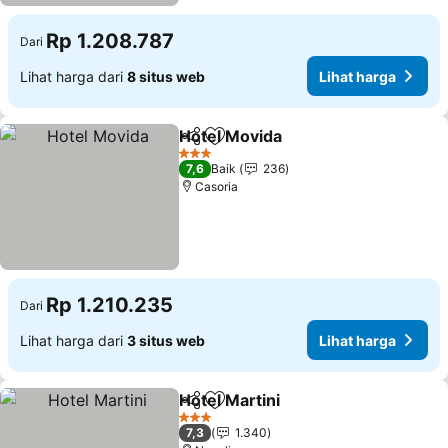
Rp 1.208.787
Dari
Lihat harga dari
8 situs web
Lihat harga
Hotel Movida
Bagikan
Tambahkan ke favorit
3 Bintang
7,6
Baik
236
Casoria
Rp 1.210.235
Dari
Lihat harga dari
3 situs web
Lihat harga
Hotel Martini
Bagikan
Tambahkan ke favorit
3 Bintang
7,3
1.340