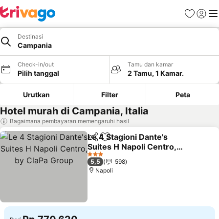
Favorit
Login
Me
Destinasi
Campania
Check-in/out
Tamu dan kamar
Pilih tanggal
2 Tamu, 1 Kamar.
Urutkan
Filter
Peta
Hotel murah di Campania, Italia
Bagaimana pembayaran memengaruhi hasil
Le 4 Stagioni Dante's
Bagikan
Tambahkan ke favorit
Suites H Napoli Centro,
by ClaPa Group
3 Bintang
5,5
598
Napoli