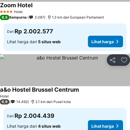
Zoom Hotel
Hotel
4 Bintang
8,5
Sempurna
3.087
1.3 km dari European Parliament
Rp 2.002.577
Dari
Lihat harga dari
5 situs web
Lihat harga
Bagikan
Ta
a&o Hostel Brussel Centrum
Hotel
6,9
14.492
2.1 km dari Pusat kota
Rp 2.004.439
Dari
Lihat harga dari
4 situs web
Lihat harga