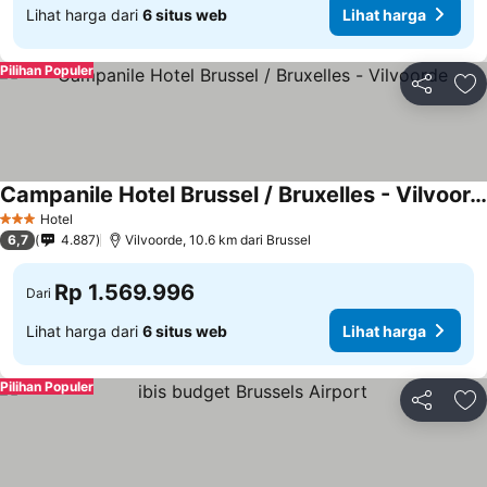
Lihat harga dari
6 situs web
Lihat harga
Pilihan Populer
Bagikan
Ta
Campanile Hotel Brussel / Bruxelles - Vilvoorde
Hotel
3 Bintang
6,7
4.887
Vilvoorde, 10.6 km dari Brussel
Rp 1.569.996
Dari
Lihat harga dari
6 situs web
Lihat harga
Pilihan Populer
Bagikan
Ta