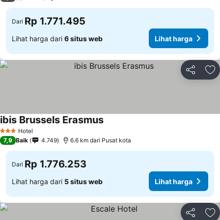
Rp 1.771.495
Dari
Lihat harga dari
6 situs web
Lihat harga
Bagikan
Ta
ibis Brussels Erasmus
Hotel
3 Bintang
7,9
Baik
4.749
6.6 km dari Pusat kota
Rp 1.776.253
Dari
Lihat harga dari
5 situs web
Lihat harga
Bagikan
Ta