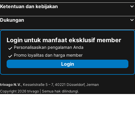
Hotel Barsey by Warwick
ibis budget Brussels Airport
Ketentuan dan kebijakan
Holiday Inn Brussels Airport By Ihg
NH Brussels Airport
Dukungan
Hotel Fi'Lin
Campanile Hotel Brussel / Bruxelles - Vilvoorde
Sheraton Brussels Airport Hotel
Martin's Château du Lac
Login untuk manfaat eksklusif member
Personalisasikan pengalaman Anda
Promo loyalitas dan harga member
Login
trivago N.V.
, Kesselstraße 5 – 7, 40221 Düsseldorf, Jerman
Copyright 2026 trivago | Semua hak dilindungi.