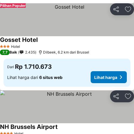
Pilihan Populer
Bagikan
Ta
Gosset Hotel
Hotel
3 Bintang
7,7
Baik
2.435
Dilbeek, 6.2 km dari Brussel
Rp 1.710.673
Dari
Lihat harga dari
6 situs web
Lihat harga
Bagikan
Ta
NH Brussels Airport
Hotel