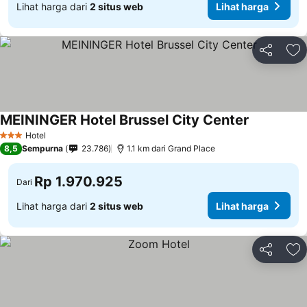
Lihat harga dari
2 situs web
Lihat harga
Bagikan
Ta
MEININGER Hotel Brussel City Center
Hotel
3 Bintang
8,5
Sempurna
23.786
1.1 km dari Grand Place
Rp 1.970.925
Dari
Lihat harga dari
2 situs web
Lihat harga
Bagikan
Ta