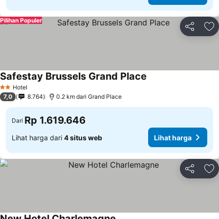
Pilihan Populer
Bagikan
Ta
Safestay Brussels Grand Place
Hotel
2 Bintang
7,0
8.764
0.2 km dari Grand Place
Rp 1.619.646
Dari
Lihat harga dari
4 situs web
Lihat harga
Bagikan
Ta
New Hotel Charlemagne