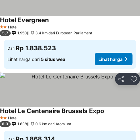
Hotel Evergreen
Hotel
2 Bintang
5,7
1.950
3.4 km dari European Parliament
Rp 1.838.523
Dari
Lihat harga dari
5 situs web
Lihat harga
Bagikan
Ta
Hotel Le Centenaire Brussels Expo
Hotel
2 Bintang
6,3
1.638
0.6 km dari Atomium
Rp 1.868.314
Dari