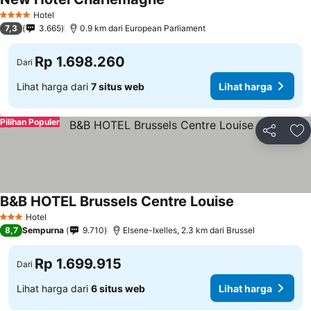
Hotel
4 Bintang
7,3
3.665
0.9 km dari European Parliament
Rp 1.698.260
Dari
Lihat harga dari
7 situs web
Lihat harga
Pilihan Populer
Bagikan
Ta
B&B HOTEL Brussels Centre Louise
Hotel
3 Bintang
8,7
Sempurna
9.710
Elsene-Ixelles, 2.3 km dari Brussel
Rp 1.699.915
Dari
Lihat harga dari
6 situs web
Lihat harga