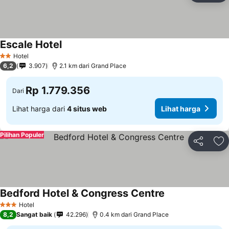
Escale Hotel
Hotel
2 Bintang
6,2
3.907
2.1 km dari Grand Place
Rp 1.779.356
Dari
Lihat harga dari
4 situs web
Lihat harga
Pilihan Populer
Bagikan
Ta
Bedford Hotel & Congress Centre
Hotel
3 Bintang
8,2
Sangat baik
42.296
0.4 km dari Grand Place