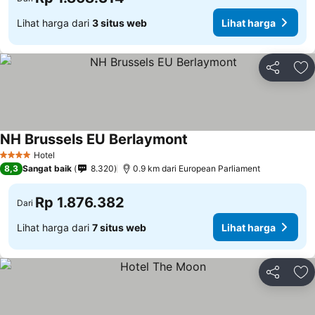
Lihat harga dari
3 situs web
Lihat harga
Bagikan
Ta
NH Brussels EU Berlaymont
Hotel
4 Bintang
8,3
Sangat baik
8.320
0.9 km dari European Parliament
Rp 1.876.382
Dari
Lihat harga dari
7 situs web
Lihat harga
Bagikan
Ta