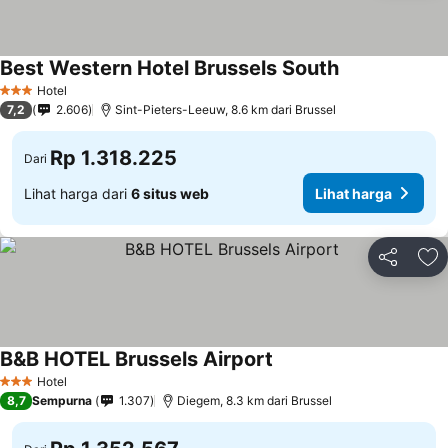
Best Western Hotel Brussels South
Hotel
3 Bintang
7,2
2.606
Sint-Pieters-Leeuw, 8.6 km dari Brussel
Rp 1.318.225
Dari
Lihat harga dari
6 situs web
Lihat harga
Bagikan
Ta
B&B HOTEL Brussels Airport
Hotel
3 Bintang
8,7
Sempurna
1.307
Diegem, 8.3 km dari Brussel