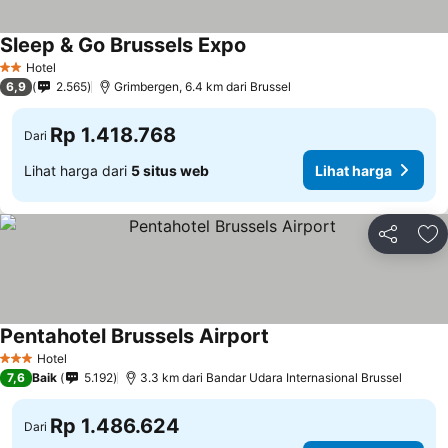
Sleep & Go Brussels Expo
Hotel
2 Bintang
6,9
2.565
Grimbergen, 6.4 km dari Brussel
Rp 1.418.768
Dari
Lihat harga dari
5 situs web
Lihat harga
Bagikan
Ta
Pentahotel Brussels Airport
Hotel
3 Bintang
7,6
Baik
5.192
3.3 km dari Bandar Udara Internasional Brussel
Rp 1.486.624
Dari