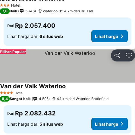
Hotel
3 Bintang
7,8
Baik
5.746
Waterloo, 15.4 km dari Brussel
Rp 2.057.400
Dari
Lihat harga dari
6 situs web
Lihat harga
Pilihan Populer
Bagikan
Ta
Van der Valk Waterloo
Hotel
4 Bintang
8,4
Sangat baik
4.595
4.1 km dari Waterloo Battlefield
Rp 2.082.432
Dari
Lihat harga dari
5 situs web
Lihat harga