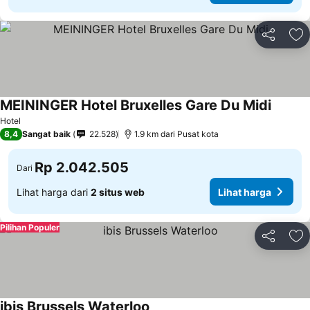
Bagikan
Ta
MEININGER Hotel Bruxelles Gare Du Midi
Hotel
8,4
Sangat baik
22.528
1.9 km dari Pusat kota
Rp 2.042.505
Dari
Lihat harga dari
2 situs web
Lihat harga
Pilihan Populer
Bagikan
Ta
ibis Brussels Waterloo