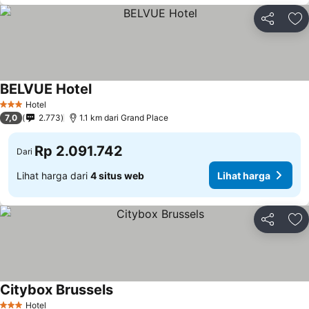
Bagikan
Ta
BELVUE Hotel
Hotel
3 Bintang
7,0
2.773
1.1 km dari Grand Place
Rp 2.091.742
Dari
Lihat harga dari
4 situs web
Lihat harga
Bagikan
Ta
Citybox Brussels
Hotel