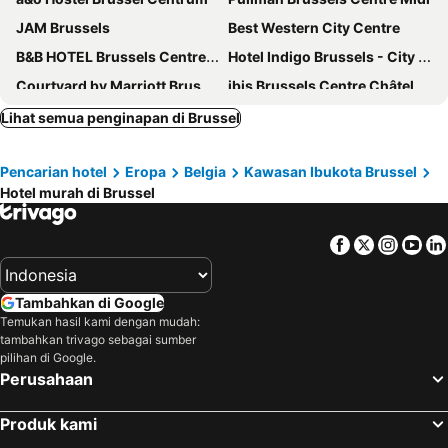
JAM Brussels
Best Western City Centre
B&B HOTEL Brussels Centre Gare du Midi
Hotel Indigo Brussels - City By Ihg
Courtyard by Marriott Brussels
ibis Brussels Centre Châtelain
Renaissance Brussels Hotel
Chao Chow Palace
Lihat semua penginapan di Brussel
Hotel Windsor
Hotel Le Grand Colombier
Pencarian hotel
Eropa
Belgia
Kawasan Ibukota Brussel
ibis budget Brussels South Ruisbroek
MEININGER Hotel Brussel City Center
Hotel murah di Brussel
Hotel Le Dome
Warwick Brussels
NH Collection Brussels Grand Sablon
Hotel Siru Brussels
Facebook
Twitter
Insta
Yo
Hotel Queen Anne
Novotel Brussels City Centre
Radisson Collection Grand Place Brussels
Hotel Floris Arlequin Grand-Place
Tambahkan di Google
Hilton Garden Inn Brussels City Centre
Hilton Brussels Grand Place
Temukan hasil kami dengan mudah:
tambahkan trivago sebagai sumber
Beverly Hills Hotel
Hotel City Center
pilihan di Google.
Onyx Hotel Expo
Hotel Amigo
Perusahaan
Maxhotel
The Helmet Hotel
Produk kami
Hotel Europacity
B&B HOTEL Brussels Centre Louise