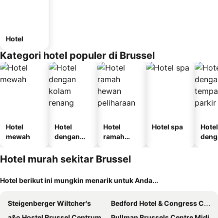
Hotel
Kategori hotel populer di Brussel
Hotel
Hotel
Hotel
Hotel spa
Hotel
mewah
dengan
ramah
deng
kolam
hewan
temp
renang
peliharaan
parki
Hotel murah sekitar Brussel
Hotel berikut ini mungkin menarik untuk Anda...
Steigenberger Wiltcher's
Bedford Hotel & Congress Centre
a&o Hostel Brussel Centrum
Pullman Brussels Centre Midi