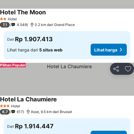
Hotel The Moon
Hotel
2 Bintang
7,1
4.549
0.2 km dari Grand Place
Rp 1.907.413
Dari
Lihat harga dari
5 situs web
Lihat harga
Pilihan Populer
Bagikan
Ta
Hotel La Chaumiere
Hotel
3 Bintang
6,7
617
Asse, 9.5 km dari Brussel
Rp 1.914.447
Dari