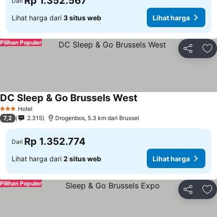
Rp 1.352.567
Dari
Lihat harga dari
3 situs web
Lihat harga
Pilihan Populer
Bagikan
Ta
DC Sleep & Go Brussels West
Hotel
3 Bintang
7,2
2.315
Drogenbos, 5.3 km dari Brussel
Rp 1.352.774
Dari
Lihat harga dari
2 situs web
Lihat harga
Pilihan Populer
Bagikan
Ta