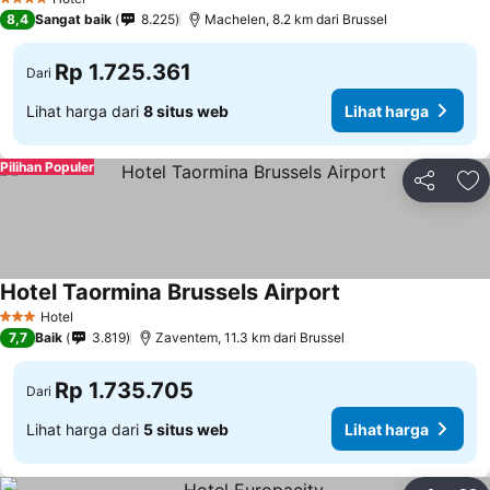
4 Bintang
8,4
Sangat baik
8.225
Machelen, 8.2 km dari Brussel
Rp 1.725.361
Dari
Lihat harga dari
8 situs web
Lihat harga
Pilihan Populer
Bagikan
Ta
Hotel Taormina Brussels Airport
Hotel
3 Bintang
7,7
Baik
3.819
Zaventem, 11.3 km dari Brussel
Rp 1.735.705
Dari
Lihat harga dari
5 situs web
Lihat harga