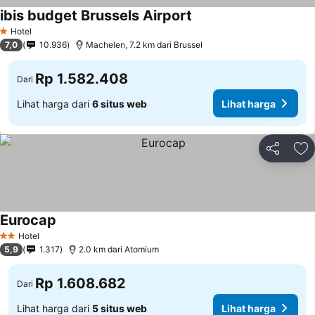
ibis budget Brussels Airport
Hotel
1 Bintang
7,0
10.936
Machelen, 7.2 km dari Brussel
Rp 1.582.408
Dari
Lihat harga dari
6 situs web
Lihat harga
Bagikan
Ta
Eurocap
Hotel
2 Bintang
5,9
1.317
2.0 km dari Atomium
Rp 1.608.682
Dari
Lihat harga dari
5 situs web
Lihat harga