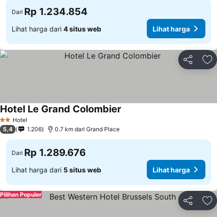
Rp 1.234.854
Dari
Lihat harga dari
4 situs web
Lihat harga
Bagikan
Ta
Hotel Le Grand Colombier
Hotel
2 Bintang
5,4
1.206
0.7 km dari Grand Place
Rp 1.289.676
Dari
Lihat harga dari
5 situs web
Lihat harga
Pilihan Populer
Bagikan
Ta