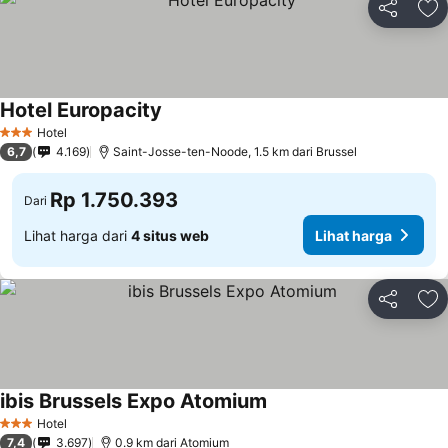
Bagikan
Ta
Hotel Europacity
Hotel
3 Bintang
6,7
4.169
Saint-Josse-ten-Noode, 1.5 km dari Brussel
Rp 1.750.393
Dari
Lihat harga dari
4 situs web
Lihat harga
Bagikan
Ta
ibis Brussels Expo Atomium
Hotel
3 Bintang
7,4
3.697
0.9 km dari Atomium