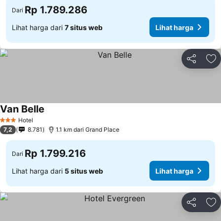
Rp 1.789.286
Dari
Lihat harga dari
7 situs web
Lihat harga
Bagikan
Ta
Van Belle
Hotel
3 Bintang
7,2
8.781
1.1 km dari Grand Place
Rp 1.799.216
Dari
Lihat harga dari
5 situs web
Lihat harga
Bagikan
Ta