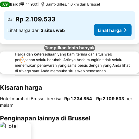
3 Bintang
7,9
Baik
11.960
Saint-Gilles, 1.6 km dari Brussel
Rp 2.109.533
Dari
Lihat harga dari
3 situs web
Lihat harga
Tampilkan lebih banyak
Harga dan ketersediaan yang kami terima dari situs web
pemesanan selalu berubah. Artinya Anda mungkin tidak selalu
menemukan penawaran yang sama persis dengan yang Anda lihat
di trivago saat Anda membuka situs web pemesanan.
Kisaran harga
Hotel murah di Brussel berkisar
‎Rp 1.234.854
-
‎Rp 2.109.533
per
malam.
Penginapan lainnya di Brussel