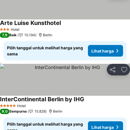
Arte Luise Kunsthotel
Lihat harga
Hotel
3 Bintang
7,9
Baik
10.194
Berlin
Pilih tanggal untuk melihat harga yang
Lihat harga
sama
Bagikan
Ta
InterContinental Berlin by IHG
Lihat harga
Hotel
5 Bintang
9,0
Sempurna
15.828
Berlin
Pilih tanggal untuk melihat harga yang
Lihat harga