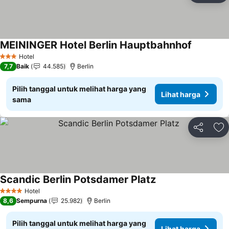
MEININGER Hotel Berlin Hauptbahnhof
Lihat har
Hotel
3 Bintang
7,7
Baik
44.585
Berlin
Pilih tanggal untuk melihat harga yang
Lihat harga
sama
Bagikan
Ta
Scandic Berlin Potsdamer Platz
Lihat harga
Hotel
4 Bintang
8,6
Sempurna
25.982
Berlin
Pilih tanggal untuk melihat harga yang
Lihat harga