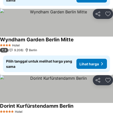
sama
Bagikan
Ta
Wyndham Garden Berlin Mitte
Lihat harga
Hotel
4 Bintang
7,3
9.208
Berlin
Pilih tanggal untuk melihat harga yang
Lihat harga
sama
Bagikan
Ta
Dorint Kurfürstendamm Berlin
Lihat harga
Hotel