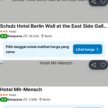
Bagikan
Ta
Schulz Hotel Berlin Wall at the East Side Gallery
Lihat harga
Hotel
3 Bintang
8,6
Sempurna
28.224
Berlin
Pilih tanggal untuk melihat harga yang
Lihat harga
sama
Bagikan
Ta
Hotel Mit-Mensch
Lihat harga
Hotel
3 Bintang
8,6
Sempurna
2.568
Berlin