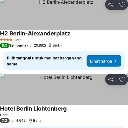
Bagikan
Ta
H2 Berlin-Alexanderplatz
Lihat harga
Hotel
4 Bintang
8,5
Sempurna
29.882
Berlin
Pilih tanggal untuk melihat harga yang
Lihat harga
sama
Bagikan
Ta
Hotel Berlin Lichtenberg
Lihat harga
Hotel
7,3
4.642
Berlin