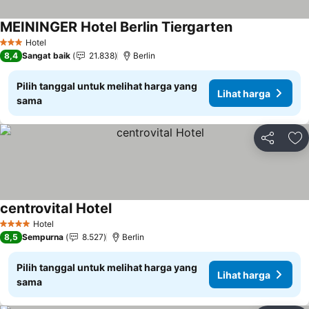
MEININGER Hotel Berlin Tiergarten
Lihat harga
Hotel
3 Bintang
8,4
Sangat baik
21.838
Berlin
Pilih tanggal untuk melihat harga yang
Lihat harga
sama
Bagikan
Ta
centrovital Hotel
Lihat harga
Hotel
4 Bintang
8,5
Sempurna
8.527
Berlin
Pilih tanggal untuk melihat harga yang
Lihat harga
sama