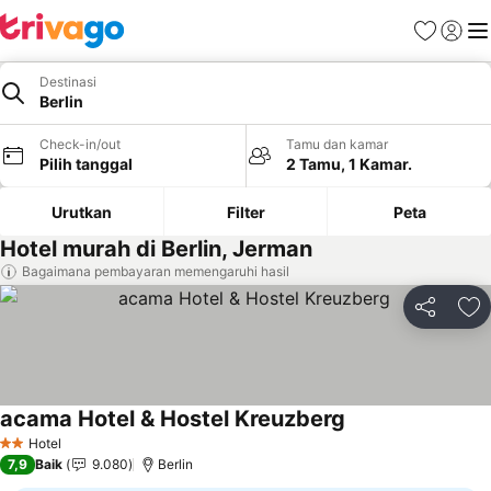
Favorit
Login
Me
Destinasi
Berlin
Check-in/out
Tamu dan kamar
Pilih tanggal
2 Tamu, 1 Kamar.
Urutkan
Filter
Peta
Hotel murah di Berlin, Jerman
Bagaimana pembayaran memengaruhi hasil
Bagikan
Ta
acama Hotel & Hostel Kreuzberg
Lihat harga
Hotel
2 Bintang
7,9
Baik
9.080
Berlin