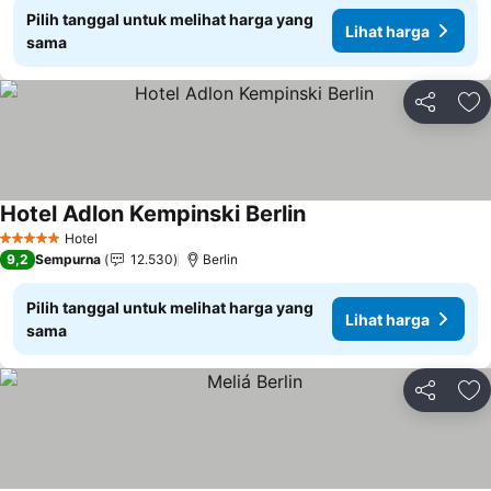
Pilih tanggal untuk melihat harga yang
Lihat harga
sama
Bagikan
Ta
Hotel Adlon Kempinski Berlin
Lihat harga
Hotel
5 Bintang
9,2
Sempurna
12.530
Berlin
Pilih tanggal untuk melihat harga yang
Lihat harga
sama
Bagikan
Ta