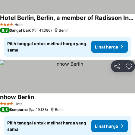
Hotel Berlin, Berlin, a member of Radisson Individuals
Lihat harga
Hotel
4 Bintang
8,3
Sangat baik
41.380
Berlin
Pilih tanggal untuk melihat harga yang
Lihat harga
sama
Bagikan
Ta
nhow Berlin
Lihat harga
Hotel
4 Bintang
8,8
Sempurna
19.138
Berlin
Pilih tanggal untuk melihat harga yang
Lihat harga
sama