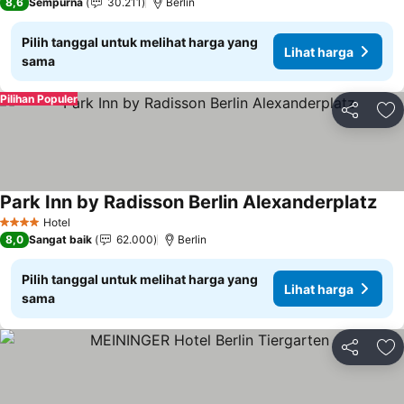
8,6
Sempurna
30.211
Berlin
Pilih tanggal untuk melihat harga yang
Lihat harga
sama
Pilihan Populer
Bagikan
Ta
Park Inn by Radisson Berlin Alexanderplatz
Liha
Hotel
4 Bintang
8,0
Sangat baik
62.000
Berlin
Pilih tanggal untuk melihat harga yang
Lihat harga
sama
Bagikan
Ta