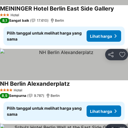
MEININGER Hotel Berlin East Side Gallery
Lihat 
Hotel
3 Bintang
8,1
Sangat baik
17.610
Berlin
Pilih tanggal untuk melihat harga yang
Lihat harga
sama
Bagikan
Ta
NH Berlin Alexanderplatz
Lihat harga
Hotel
4 Bintang
8,5
Sempurna
9.787
Berlin
Pilih tanggal untuk melihat harga yang
Lihat harga
sama