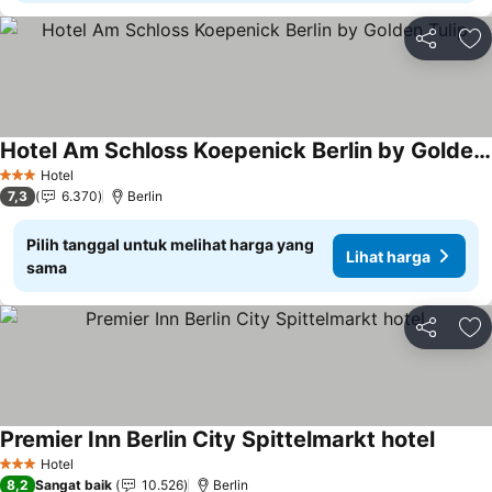
Bagikan
Ta
Hotel Am Schloss Koepenick Berlin by Golden Tulip
Lihat harga
Hotel
3 Bintang
7,3
6.370
Berlin
Pilih tanggal untuk melihat harga yang
Lihat harga
sama
Bagikan
Ta
Premier Inn Berlin City Spittelmarkt hotel
Lihat 
Hotel
3 Bintang
8,2
Sangat baik
10.526
Berlin