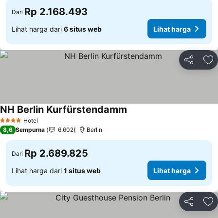
Rp 2.168.493
Dari
Lihat harga dari
6 situs web
Lihat harga
Bagikan
Ta
NH Berlin Kurfürstendamm
Lihat harga
Hotel
4 Bintang
8,6
Sempurna
6.602
Berlin
Rp 2.689.825
Dari
Lihat harga dari
1 situs web
Lihat harga
Bagikan
Ta