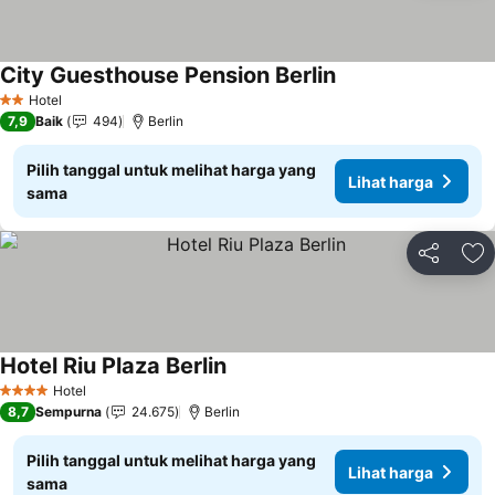
City Guesthouse Pension Berlin
Lihat harga
Hotel
2 Bintang
7,9
Baik
494
Berlin
Pilih tanggal untuk melihat harga yang
Lihat harga
sama
Bagikan
Ta
Hotel Riu Plaza Berlin
Lihat harga
Hotel
4 Bintang
8,7
Sempurna
24.675
Berlin
Pilih tanggal untuk melihat harga yang
Lihat harga
sama