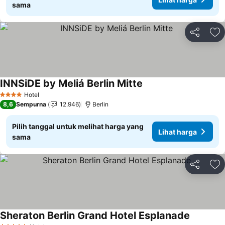
sama
Bagikan
Ta
INNSiDE by Meliá Berlin Mitte
Lihat harga
Hotel
4 Bintang
8,6
Sempurna
12.946
Berlin
Pilih tanggal untuk melihat harga yang
Lihat harga
sama
Bagikan
Ta
Sheraton Berlin Grand Hotel Esplanade
Lihat har