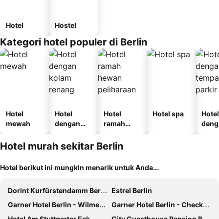
Hotel
Hostel
Kategori hotel populer di Berlin
Hotel
Hotel
Hotel
Hotel spa
Hotel
mewah
dengan
ramah
deng
kolam
hewan
temp
renang
peliharaan
parki
Hotel murah sekitar Berlin
Hotel berikut ini mungkin menarik untuk Anda...
Dorint Kurfürstendamm Berlin
Estrel Berlin
Garner Hotel Berlin - Wilmersdorf By Ihg
Garner Hotel Berlin - Checkpoint Charlie By Ihg
Hotel Am Stuttgarter Eck
City Guesthouse Pension Berlin