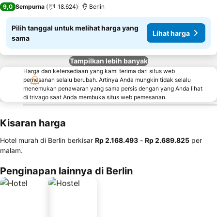
5 Bintang
9,0
Sempurna
18.624
Berlin
Pilih tanggal untuk melihat harga yang
Lihat harga
sama
Tampilkan lebih banyak
Harga dan ketersediaan yang kami terima dari situs web
pemesanan selalu berubah. Artinya Anda mungkin tidak selalu
menemukan penawaran yang sama persis dengan yang Anda lihat
di trivago saat Anda membuka situs web pemesanan.
Kisaran harga
Hotel murah di Berlin berkisar
‎Rp 2.168.493
-
‎Rp 2.689.825
per
malam.
Penginapan lainnya di Berlin