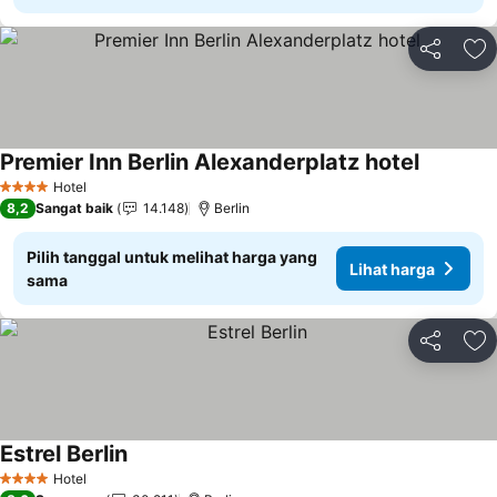
Bagikan
Ta
Premier Inn Berlin Alexanderplatz hotel
Lihat har
Hotel
4 Bintang
8,2
Sangat baik
14.148
Berlin
Pilih tanggal untuk melihat harga yang
Lihat harga
sama
Bagikan
Ta
Estrel Berlin
Lihat harga
Hotel
4 Bintang