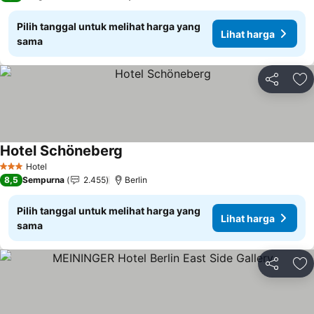
Pilih tanggal untuk melihat harga yang
Lihat harga
sama
Bagikan
Ta
Hotel Schöneberg
Lihat harga
Hotel
3 Bintang
8,5
Sempurna
2.455
Berlin
Pilih tanggal untuk melihat harga yang
Lihat harga
sama
Bagikan
Ta