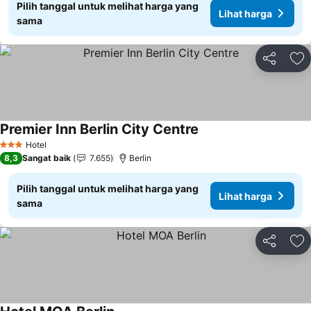
Pilih tanggal untuk melihat harga yang
Lihat harga
sama
Bagikan
Ta
Premier Inn Berlin City Centre
Lihat harga
Hotel
3 Bintang
8,3
Sangat baik
7.655
Berlin
Pilih tanggal untuk melihat harga yang
Lihat harga
sama
Bagikan
Ta