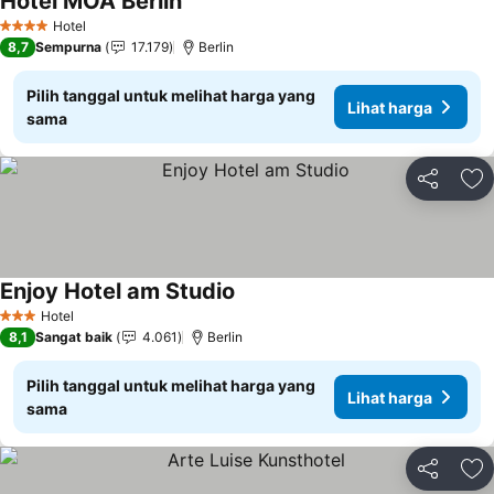
Hotel MOA Berlin
Lihat harga
Hotel
4 Bintang
8,7
Sempurna
17.179
Berlin
Pilih tanggal untuk melihat harga yang
Lihat harga
sama
Bagikan
Ta
Enjoy Hotel am Studio
Lihat harga
Hotel
3 Bintang
8,1
Sangat baik
4.061
Berlin
Pilih tanggal untuk melihat harga yang
Lihat harga
sama
Bagikan
Ta