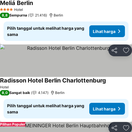
Meliá Berlin
Lihat harga
Hotel
4 Bintang
8,8
Sempurna
21.416
Berlin
Pilih tanggal untuk melihat harga yang
Lihat harga
sama
Bagikan
Ta
Radisson Hotel Berlin Charlottenburg
Lihat harga
Hotel
8,0
Sangat baik
4.147
Berlin
Pilih tanggal untuk melihat harga yang
Lihat harga
sama
Pilihan Populer
Bagikan
Ta