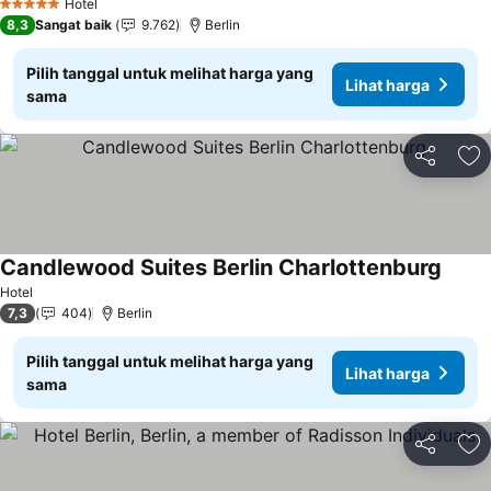
Hotel
5 Bintang
8,3
Sangat baik
9.762
Berlin
Pilih tanggal untuk melihat harga yang
Lihat harga
sama
Bagikan
Ta
Candlewood Suites Berlin Charlottenburg
Lihat
Hotel
7,3
404
Berlin
Pilih tanggal untuk melihat harga yang
Lihat harga
sama
Bagikan
Ta