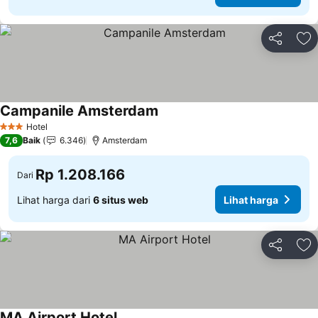
Bagikan
Ta
Campanile Amsterdam
Hotel
3 Bintang
7,6
Baik
6.346
Amsterdam
Rp 1.208.166
Dari
Lihat harga dari
6 situs web
Lihat harga
Bagikan
Ta
MA Airport Hotel