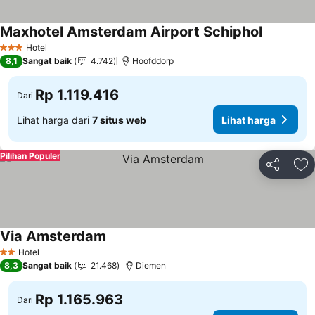
Maxhotel Amsterdam Airport Schiphol
Hotel
3 Bintang
8,1
Sangat baik
4.742
Hoofddorp
Rp 1.119.416
Dari
Lihat harga dari
7 situs web
Lihat harga
Pilihan Populer
Bagikan
Ta
Via Amsterdam
Hotel
2 Bintang
8,3
Sangat baik
21.468
Diemen
Rp 1.165.963
Dari