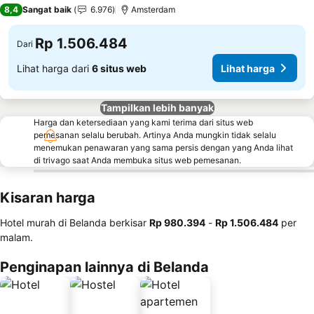
3 Bintang
8,4
Sangat baik
6.976
Amsterdam
Rp 1.506.484
Dari
Lihat harga dari
6 situs web
Lihat harga
Tampilkan lebih banyak
Harga dan ketersediaan yang kami terima dari situs web
pemesanan selalu berubah. Artinya Anda mungkin tidak selalu
menemukan penawaran yang sama persis dengan yang Anda lihat
di trivago saat Anda membuka situs web pemesanan.
Kisaran harga
Hotel murah di Belanda berkisar
‎Rp 980.394
-
‎Rp 1.506.484
per
malam.
Penginapan lainnya di Belanda