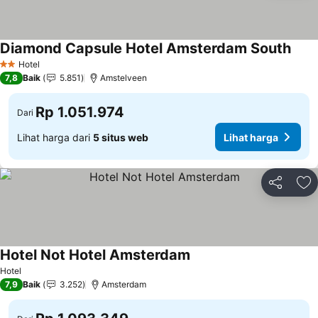
Diamond Capsule Hotel Amsterdam South
Hotel
2 Bintang
7,8
Baik
5.851
Amstelveen
Rp 1.051.974
Dari
Lihat harga dari
5 situs web
Lihat harga
Bagikan
Ta
Hotel Not Hotel Amsterdam
Hotel
7,9
Baik
3.252
Amsterdam