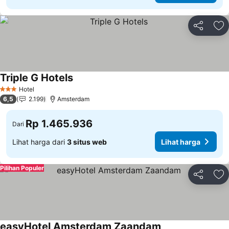
Bagikan
Ta
Triple G Hotels
Hotel
3 Bintang
6,5
2.199
Amsterdam
Rp 1.465.936
Dari
Lihat harga dari
3 situs web
Lihat harga
Pilihan Populer
Bagikan
Ta
easyHotel Amsterdam Zaandam