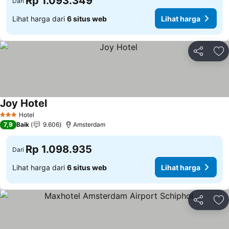
Rp 1.093.349
Dari
Lihat harga dari
6 situs web
Lihat harga
Bagikan
Ta
Joy Hotel
Hotel
3 Bintang
7,9
Baik
9.606
Amsterdam
Rp 1.098.935
Dari
Lihat harga dari
6 situs web
Lihat harga
Bagikan
Ta