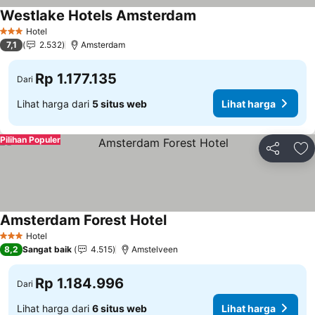
Westlake Hotels Amsterdam
Hotel
3 Bintang
7,1
2.532
Amsterdam
Rp 1.177.135
Dari
Lihat harga dari
5 situs web
Lihat harga
Pilihan Populer
Bagikan
Ta
Amsterdam Forest Hotel
Hotel
3 Bintang
8,2
Sangat baik
4.515
Amstelveen
Rp 1.184.996
Dari
Lihat harga dari
6 situs web
Lihat harga