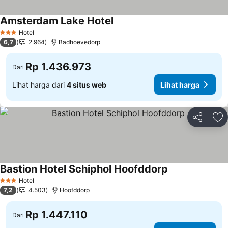
Amsterdam Lake Hotel
Hotel
3 Bintang
6,7
2.964
Badhoevedorp
Rp 1.436.973
Dari
Lihat harga dari
4 situs web
Lihat harga
Bagikan
Ta
Bastion Hotel Schiphol Hoofddorp
Hotel
3 Bintang
7,2
4.503
Hoofddorp
Rp 1.447.110
Dari