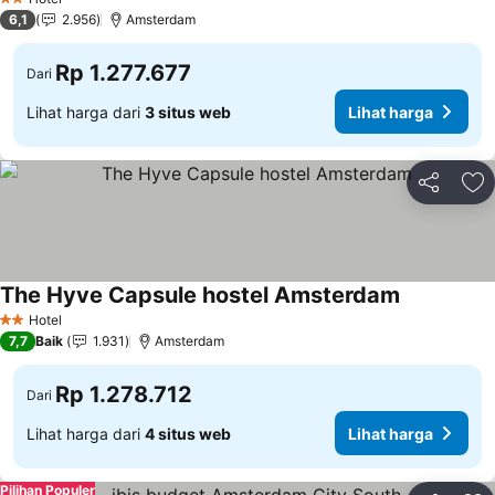
2 Bintang
6,1
2.956
Amsterdam
Rp 1.277.677
Dari
Lihat harga dari
3 situs web
Lihat harga
Bagikan
Ta
The Hyve Capsule hostel Amsterdam
Hotel
2 Bintang
7,7
Baik
1.931
Amsterdam
Rp 1.278.712
Dari
Lihat harga dari
4 situs web
Lihat harga
Pilihan Populer