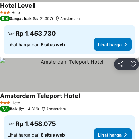
Hotel Levell
Hotel
3 Bintang
8,4
Sangat baik
21.307
Amsterdam
Rp 1.453.730
Dari
Lihat harga dari
5 situs web
Lihat harga
Bagikan
Ta
Amsterdam Teleport Hotel
Hotel
3 Bintang
7,8
Baik
14.316
Amsterdam
Rp 1.458.075
Dari
Lihat harga dari
8 situs web
Lihat harga