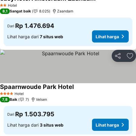
Hotel
2 Bintang
8,1
Sangat baik
8.025
Zaandam
Rp 1.476.694
Dari
Lihat harga dari
7 situs web
Lihat harga
Bagikan
Ta
Spaarnwoude Park Hotel
Hotel
4 Bintang
7,8
Baik
7
Velsen
Rp 1.503.795
Dari
Lihat harga dari
3 situs web
Lihat harga