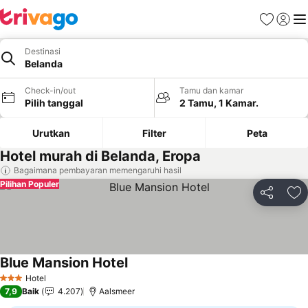
Favorit
Login
Me
Destinasi
Belanda
Check-in/out
Tamu dan kamar
Pilih tanggal
2 Tamu, 1 Kamar.
Urutkan
Filter
Peta
Hotel murah di Belanda, Eropa
Bagaimana pembayaran memengaruhi hasil
Pilihan Populer
Bagikan
Ta
Blue Mansion Hotel
Hotel
3 Bintang
7,9
Baik
4.207
Aalsmeer