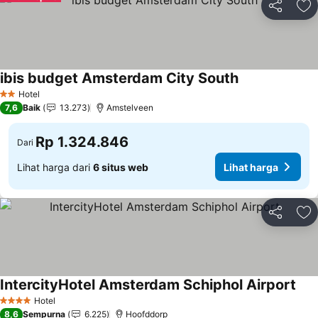
Bagikan
Ta
ibis budget Amsterdam City South
Hotel
2 Bintang
7,6
Baik
13.273
Amstelveen
Rp 1.324.846
Dari
Lihat harga dari
6 situs web
Lihat harga
Bagikan
Ta
IntercityHotel Amsterdam Schiphol Airport
Hotel
4 Bintang
8,6
Sempurna
6.225
Hoofddorp