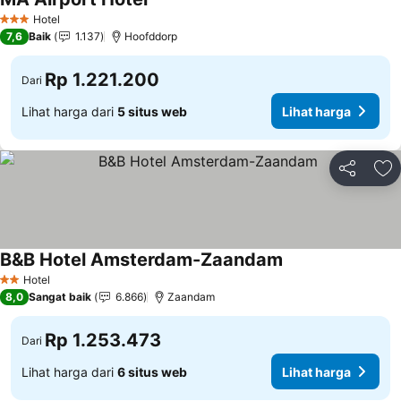
Hotel
3 Bintang
7,6
Baik
1.137
Hoofddorp
Rp 1.221.200
Dari
Lihat harga dari
5 situs web
Lihat harga
Bagikan
Ta
B&B Hotel Amsterdam-Zaandam
Hotel
2 Bintang
8,0
Sangat baik
6.866
Zaandam
Rp 1.253.473
Dari
Lihat harga dari
6 situs web
Lihat harga