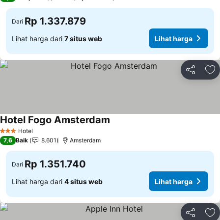
Rp 1.337.879
Dari
Lihat harga dari
7 situs web
Lihat harga
Bagikan
Ta
Hotel Fogo Amsterdam
Hotel
3 Bintang
7,6
Baik
8.601
Amsterdam
Rp 1.351.740
Dari
Lihat harga dari
4 situs web
Lihat harga
Bagikan
Ta