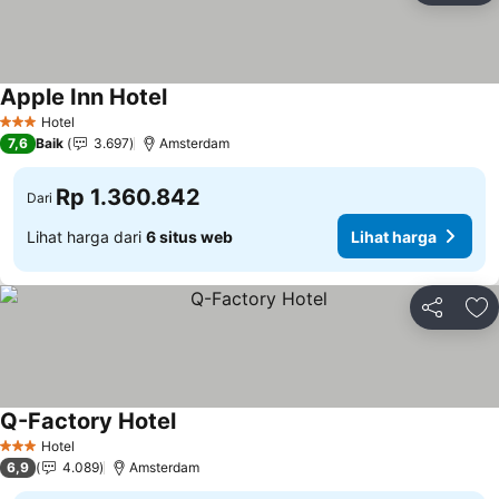
Apple Inn Hotel
Hotel
3 Bintang
7,6
Baik
3.697
Amsterdam
Rp 1.360.842
Dari
Lihat harga dari
6 situs web
Lihat harga
Bagikan
Ta
Q-Factory Hotel
Hotel
3 Bintang
6,9
4.089
Amsterdam