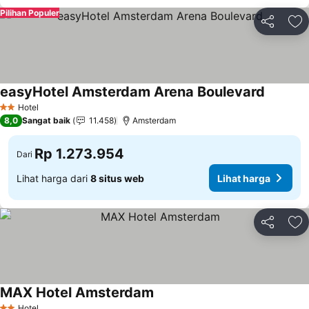
Pilihan Populer
Bagikan
Ta
easyHotel Amsterdam Arena Boulevard
Hotel
2 Bintang
8,0
Sangat baik
11.458
Amsterdam
Rp 1.273.954
Dari
Lihat harga dari
8 situs web
Lihat harga
Bagikan
Ta
MAX Hotel Amsterdam
Hotel