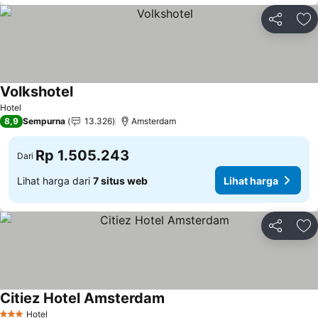
Bagikan
Ta
Volkshotel
Hotel
8,9
Sempurna
13.326
Amsterdam
Rp 1.505.243
Dari
Lihat harga dari
7 situs web
Lihat harga
Bagikan
Ta
Citiez Hotel Amsterdam
Hotel