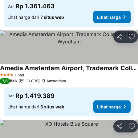
Rp 1.361.463
Dari
Lihat harga dari
7 situs web
Lihat harga
Bagikan
Ta
Amedia Amsterdam Airport, Trademark Collection By Wyndham
Hotel
4 Bintang
7,8
Baik
10.039
Amsterdam
Rp 1.419.389
Dari
Lihat harga dari
6 situs web
Lihat harga
Bagikan
Ta