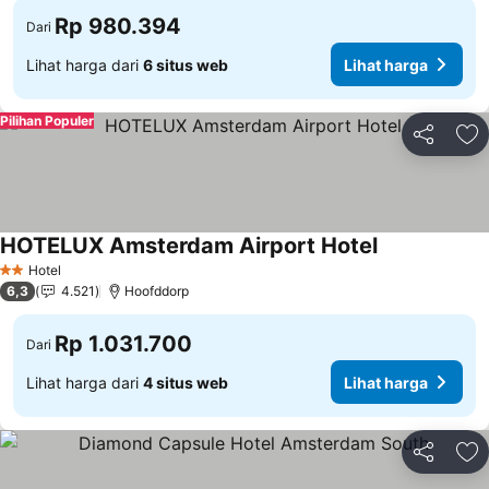
Rp 980.394
Dari
Lihat harga dari
6 situs web
Lihat harga
Pilihan Populer
Bagikan
Ta
HOTELUX Amsterdam Airport Hotel
Hotel
2 Bintang
6,3
4.521
Hoofddorp
Rp 1.031.700
Dari
Lihat harga dari
4 situs web
Lihat harga
Bagikan
Ta