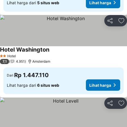
Lihat harga dari
5 situs web
Lihat harga
Bagikan
Ta
Hotel Washington
Hotel
2 Bintang
7,1
4.951
Amsterdam
Rp 1.447.110
Dari
Lihat harga dari
6 situs web
Lihat harga
Bagikan
Ta