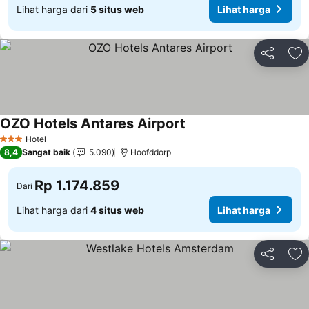
Lihat harga dari
5 situs web
Lihat harga
Bagikan
Ta
OZO Hotels Antares Airport
Hotel
3 Bintang
8,4
Sangat baik
5.090
Hoofddorp
Rp 1.174.859
Dari
Lihat harga dari
4 situs web
Lihat harga
Bagikan
Ta