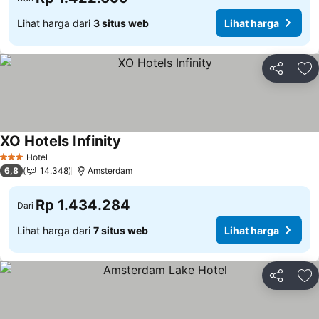
Lihat harga dari
3 situs web
Lihat harga
Bagikan
Ta
XO Hotels Infinity
Hotel
3 Bintang
6,8
14.348
Amsterdam
Rp 1.434.284
Dari
Lihat harga dari
7 situs web
Lihat harga
Bagikan
Ta