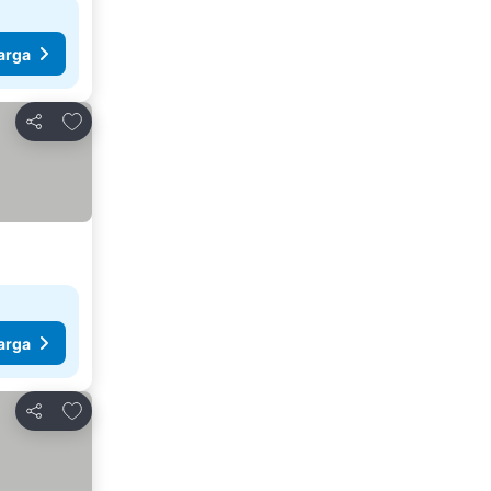
arga
Tambahkan ke favorit
Bagikan
arga
Tambahkan ke favorit
Bagikan