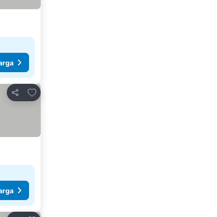
arga
Tambahkan ke favorit
Bagikan
arga