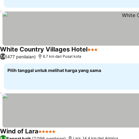
White Country Villages Hotel
3 Bintang
Lihat harga
(477 penilaian)
7,4
6.7 km dari Pusat kota
Pilih tanggal untuk melihat harga yang sama
Wind of Lara
5 Bintang
Lihat harga
Sangat baik
(7.096 penilaian)
8,3
Lara, 14.4 km dari Antalya