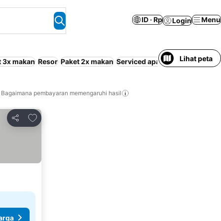
ID · Rp
Menu
Login
Lihat peta
t 3x makan
Resor
Paket 2x makan
Serviced apartment
Termasuk 
Bagaimana pembayaran memengaruhi hasil
Tambahkan ke favorit
Bagikan
arga