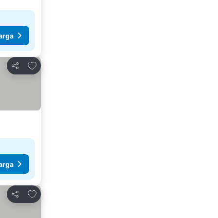
arga
Tambahkan ke favorit
Bagikan
arga
Tambahkan ke favorit
Bagikan