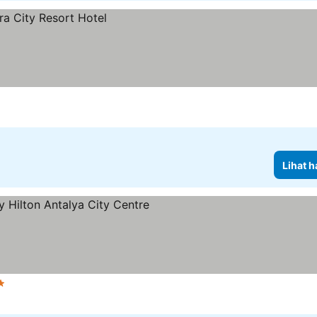
Lihat h
ang
Lihat harga