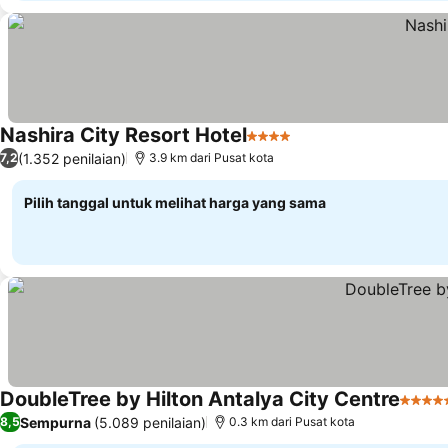
Nashira City Resort Hotel
4 Bintang
Lihat harga
(1.352 penilaian)
7,2
3.9 km dari Pusat kota
Pilih tanggal untuk melihat harga yang sama
DoubleTree by Hilton Antalya City Centre
5 Bint
Sempurna
(5.089 penilaian)
8,5
0.3 km dari Pusat kota