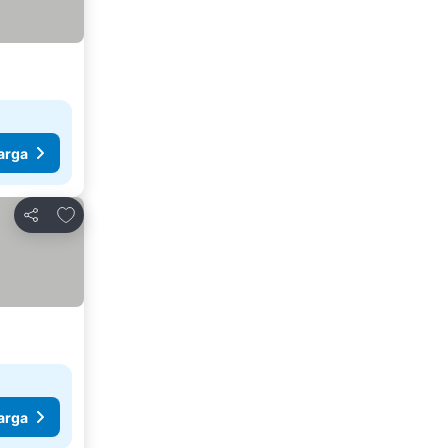
arga
Tambahkan ke favorit
Bagikan
arga