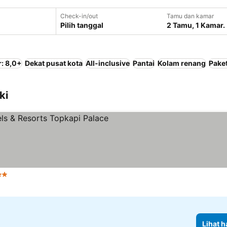
Check-in/out
Tamu dan kamar
Pilih tanggal
2 Tamu, 1 Kamar.
: 8,0+
Dekat pusat kota
All-inclusive
Pantai
Kolam renang
Pake
ki
tang
Lihat harga
Lihat h