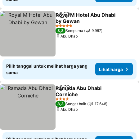
Royal M Hotel Abu Dhabi
Bagikan
Tambahkan ke favorit
by Gewan
5 Bintang
8,8
Sempurna
9.967
Abu Dhabi
Pilih tanggal untuk melihat harga yang
Lihat harga
sama
Ramada Abu Dhabi
Bagikan
Tambahkan ke favorit
Corniche
4 Bintang
8,3
Sangat baik
17.648
Abu Dhabi