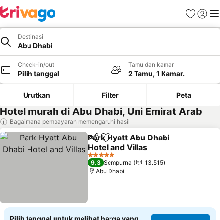
Favorit
Login
Me
Destinasi
Abu Dhabi
Check-in/out
Tamu dan kamar
Pilih tanggal
2 Tamu, 1 Kamar.
Urutkan
Filter
Peta
Hotel murah di Abu Dhabi, Uni Emirat Arab
Bagaimana pembayaran memengaruhi hasil
Park Hyatt Abu Dhabi
Bagikan
Tambahkan ke favorit
Hotel and Villas
5 Bintang
9,3
Sempurna
13.515
Abu Dhabi
Pilih tanggal untuk melihat harga yang