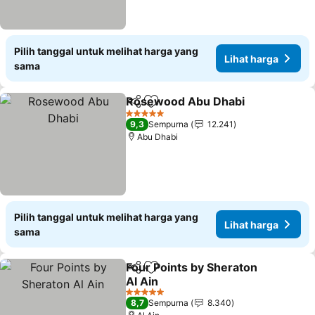
Pilih tanggal untuk melihat harga yang
Lihat harga
sama
Rosewood Abu Dhabi
Bagikan
Tambahkan ke favorit
5 Bintang
9,3
Sempurna
12.241
Abu Dhabi
Pilih tanggal untuk melihat harga yang
Lihat harga
sama
Four Points by Sheraton
Bagikan
Tambahkan ke favorit
Al Ain
5 Bintang
8,7
Sempurna
8.340