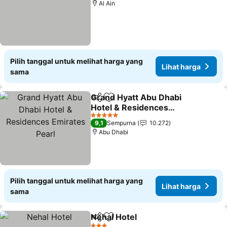
Al Ain
Pilih tanggal untuk melihat harga yang
Lihat harga
sama
Grand Hyatt Abu Dhabi
Bagikan
Tambahkan ke favorit
Hotel & Residences
Emirates Pearl
5 Bintang
9,1
Sempurna
10.272
Abu Dhabi
Pilih tanggal untuk melihat harga yang
Lihat harga
sama
Nehal Hotel
Bagikan
Tambahkan ke favorit