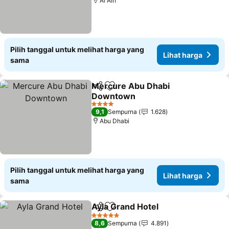
Al Ain
Pilih tanggal untuk melihat harga yang
Lihat harga
sama
Mercure Abu Dhabi
Bagikan
Tambahkan ke favorit
Downtown
4 Bintang
9,1
Sempurna
1.628
Abu Dhabi
Pilih tanggal untuk melihat harga yang
Lihat harga
sama
Ayla Grand Hotel
Bagikan
Tambahkan ke favorit
5 Bintang
8,6
Sempurna
4.891