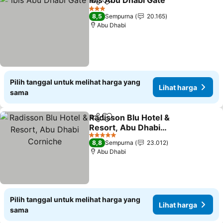
ibis Abu Dhabi Gate
Bagikan
Tambahkan ke favorit
3 Bintang
8,5
Sempurna
20.165
Abu Dhabi
Pilih tanggal untuk melihat harga yang
Lihat harga
sama
Radisson Blu Hotel &
Bagikan
Tambahkan ke favorit
Resort, Abu Dhabi
Corniche
5 Bintang
8,8
Sempurna
23.012
Abu Dhabi
Pilih tanggal untuk melihat harga yang
Lihat harga
sama