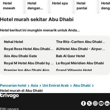
Hotel
Hotel
Hotel spa
Hotel
Hotel
mewah
dengan
pantai
deng
kolam
temp
renang
parki
Hotel murah sekitar Abu Dhabi
Hotel berikut ini mungkin menarik untuk Anda...
Nehal Hotel
The Ritz-Carlton Abu Dhabi, Grand Canal
Royal Rose Hotel Abu Dhabi, Curio Collection by Hilton
AUHotel Abu Dhabi - Airport Transit Hotel
ibis Abu Dhabi Gate
Bab Al Qasr Hotel
Royal M Hotel Abu Dhabi by Gewan
Le Royal Méridien Abu Dhabi
Premier Inn Abu Dhabi Airport Business Park
Grand Villaggio Hotel
Jannah Burj Al Sarab
All Seasons Hotel Al Ain - Previously City Seasons
Millennium Downtown
Grand Millennium Al Wahda
Pencarian hotel
Asia
Uni Emirat Arab
Abu Dhabi
Hotel murah di Abu Dhabi
Howard Johnson by Wyndham Abu Dhabi
Al Raha Beach Resort & Spa
Emirates Palace Mandarin Oriental, Abu Dhabi
The St. Regis Saadiyat Island Resort, Abu Dhabi
Facebook
Twitter
Insta
Yo
City Seasons Al Hamra Hotel
Intercontinental Hotels Abu Dhabi By Ihg
Pilih negara