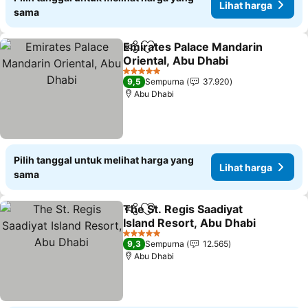
Lihat harga
sama
Emirates Palace Mandarin
Bagikan
Tambahkan ke favorit
Oriental, Abu Dhabi
5 Bintang
9,5
Sempurna
37.920
Abu Dhabi
Pilih tanggal untuk melihat harga yang
Lihat harga
sama
The St. Regis Saadiyat
Bagikan
Tambahkan ke favorit
Island Resort, Abu Dhabi
5 Bintang
9,3
Sempurna
12.565
Abu Dhabi