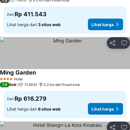
7,2
1.402
0.2 km dari Pusat kota
Rp 411.543
Dari
Lihat harga dari
3 situs web
Lihat harga
Bagikan
Ta
Ming Garden
Lihat harga
Hotel
4 Bintang
7,6
Baik
12.604
0.2 km dari Pusat kota
Rp 616.279
Dari
Lihat harga dari
6 situs web
Lihat harga