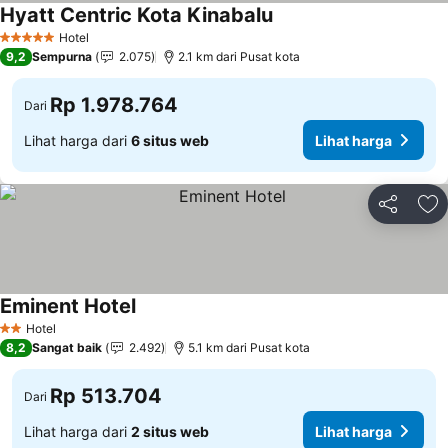
Hyatt Centric Kota Kinabalu
Lihat harga
Hotel
5 Bintang
9,2
Sempurna
2.075
2.1 km dari Pusat kota
Rp 1.978.764
Dari
Lihat harga dari
6 situs web
Lihat harga
Bagikan
Ta
Eminent Hotel
Lihat harga
Hotel
2 Bintang
8,2
Sangat baik
2.492
5.1 km dari Pusat kota
Rp 513.704
Dari
Lihat harga dari
2 situs web
Lihat harga