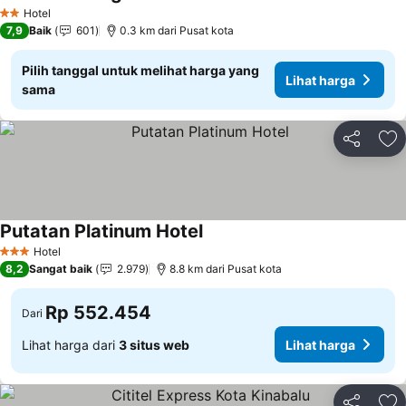
Lihat harga
Hotel
2 Bintang
7,9
Baik
601
0.3 km dari Pusat kota
Pilih tanggal untuk melihat harga yang
Lihat harga
sama
Bagikan
Ta
Putatan Platinum Hotel
Lihat harga
Hotel
3 Bintang
8,2
Sangat baik
2.979
8.8 km dari Pusat kota
Rp 552.454
Dari
Lihat harga dari
3 situs web
Lihat harga