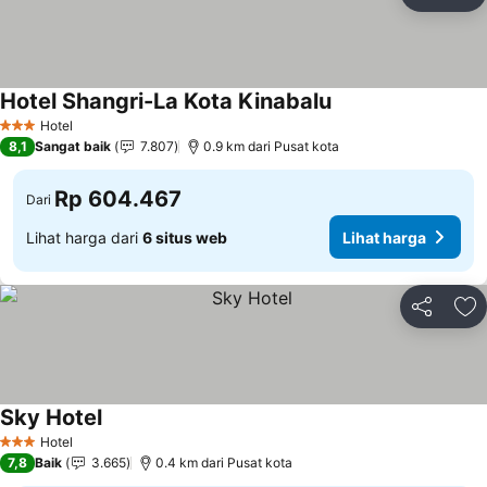
Bagikan
Ta
Hotel Shangri-La Kota Kinabalu
Lihat harga
Hotel
3 Bintang
8,1
Sangat baik
7.807
0.9 km dari Pusat kota
Rp 604.467
Dari
Lihat harga dari
6 situs web
Lihat harga
Bagikan
Ta
Sky Hotel
Lihat harga
Hotel
3 Bintang
7,8
Baik
3.665
0.4 km dari Pusat kota