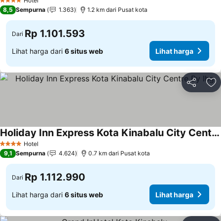
Hotel
4 Bintang
8,5
Sempurna
1.363
1.2 km dari Pusat kota
Rp 1.101.593
Dari
Lihat harga dari
6 situs web
Lihat harga
Bagikan
Ta
Holiday Inn Express Kota Kinabalu City Centre By Ihg
Lihat harga
Hotel
4 Bintang
9,1
Sempurna
4.624
0.7 km dari Pusat kota
Rp 1.112.990
Dari
Lihat harga dari
6 situs web
Lihat harga