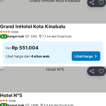
Bagikan
Ta
Grand InHotel Kota Kinabalu
Lihat harga
Hotel
4 Bintang
8,2
Sangat baik
306
7.7 km dari Pusat kota
Rp 551.004
Dari
Lihat harga dari
4 situs web
Lihat harga
Bagikan
Ta
Hotel N°5
Lihat harga
Hotel
3 Bintang
8,2
Sangat baik
1.958
4.0 km dari Pusat kota