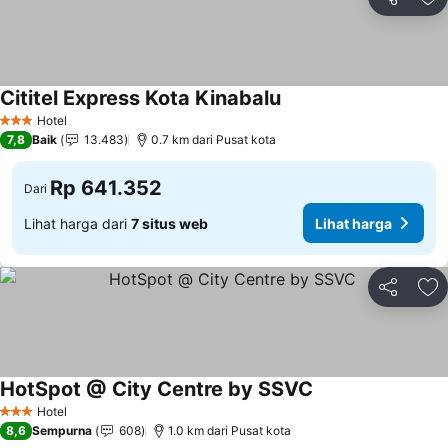
Bagikan
Ta
Cititel Express Kota Kinabalu
Lihat harga
Hotel
3 Bintang
7,8
Baik
13.483
0.7 km dari Pusat kota
Rp 641.352
Dari
Lihat harga dari
7 situs web
Lihat harga
Bagikan
Ta
HotSpot @ City Centre by SSVC
Lihat harga
Hotel
3 Bintang
8,6
Sempurna
608
1.0 km dari Pusat kota