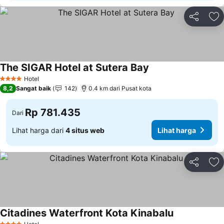
Bagikan
Ta
The SIGAR Hotel at Sutera Bay
Lihat harga
Hotel
4 Bintang
8,2
Sangat baik
142
0.4 km dari Pusat kota
Rp 781.435
Dari
Lihat harga dari
4 situs web
Lihat harga
Bagikan
Ta
Citadines Waterfront Kota Kinabalu
Lihat harga