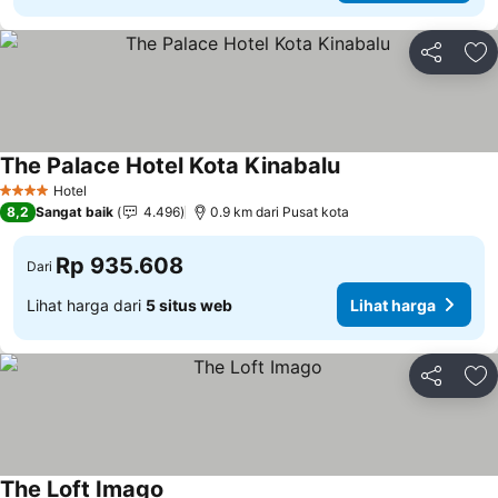
Bagikan
Ta
The Palace Hotel Kota Kinabalu
Lihat harga
Hotel
4 Bintang
8,2
Sangat baik
4.496
0.9 km dari Pusat kota
Rp 935.608
Dari
Lihat harga dari
5 situs web
Lihat harga
Bagikan
Ta
The Loft Imago