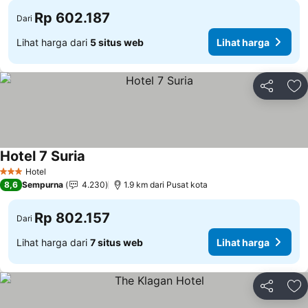
Rp 602.187
Dari
Lihat harga dari
5 situs web
Lihat harga
Bagikan
Ta
Hotel 7 Suria
Lihat harga
Hotel
3 Bintang
8,6
Sempurna
4.230
1.9 km dari Pusat kota
Rp 802.157
Dari
Lihat harga dari
7 situs web
Lihat harga
Bagikan
Ta