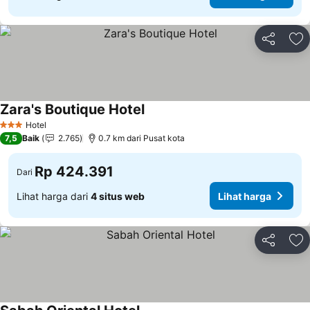
Bagikan
Ta
Zara's Boutique Hotel
Lihat harga
Hotel
3 Bintang
7,5
Baik
2.765
0.7 km dari Pusat kota
Rp 424.391
Dari
Lihat harga dari
4 situs web
Lihat harga
Bagikan
Ta