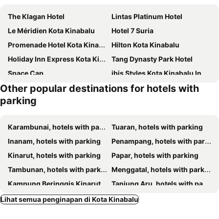
The Klagan Hotel
Lintas Platinum Hotel
Le Méridien Kota Kinabalu
Hotel 7 Suria
Promenade Hotel Kota Kinabalu
Hilton Kota Kinabalu
Holiday Inn Express Kota Kinabalu City Centre By Ihg
Tang Dynasty Park Hotel
Space Cap
ibis Styles Kota Kinabalu Inanam
Other popular destinations for hotels with
TD Plaza Hotel
Ming Garden
parking
Hotel Shangri-La Kota Kinabalu
Sky Hotel
Hyatt Regency Kinabalu
Pan Borneo Hotel Kota Kinabalu
Karambunai, hotels with parking
Tuaran, hotels with parking
Raia Hotel Kota Kinabalu
Sabah Oriental Hotel
Inanam, hotels with parking
Penampang, hotels with parking
The SIGAR Hotel at Sutera Bay
Grand InHotel Kota Kinabalu
Kinarut, hotels with parking
Papar, hotels with parking
Horizon Hotel
Hyatt Centric Kota Kinabalu
Tambunan, hotels with parking
Menggatal, hotels with parking
Cititel Express Kota Kinabalu
Hin Loi Guesthouse
Kampung Beringgis Kinarut, hotels with parking
Tanjung Aru, hotels with parking
Aristo Hotel
The Aru Hotel at Aru Suites
Lihat semua penginapan di Kota Kinabalu
Seapark Condotel Hotel
Aston Boutec Hotel Lintas Plaza
De Galleria
Sovotel @ Napzone KKIA