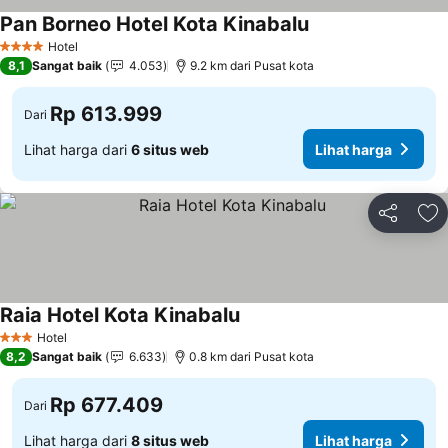
Pan Borneo Hotel Kota Kinabalu
Lihat harga
Hotel
4 Bintang
8,1
Sangat baik
4.053
9.2 km dari Pusat kota
Rp 613.999
Dari
Lihat harga dari
6 situs web
Lihat harga
Bagikan
Ta
Raia Hotel Kota Kinabalu
Lihat harga
Hotel
3 Bintang
8,2
Sangat baik
6.633
0.8 km dari Pusat kota
Rp 677.409
Dari
Lihat harga dari
8 situs web
Lihat harga