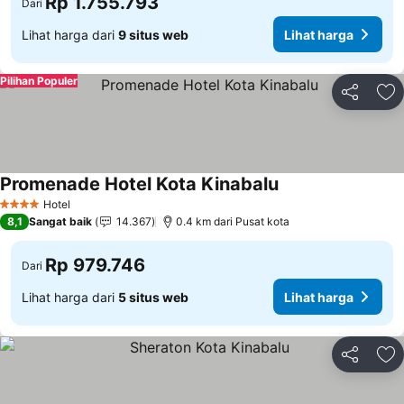
Rp 1.755.793
Dari
Lihat harga dari
9 situs web
Lihat harga
Pilihan Populer
Bagikan
Ta
Promenade Hotel Kota Kinabalu
Lihat harga
Hotel
4 Bintang
8,1
Sangat baik
14.367
0.4 km dari Pusat kota
Rp 979.746
Dari
Lihat harga dari
5 situs web
Lihat harga
Bagikan
Ta