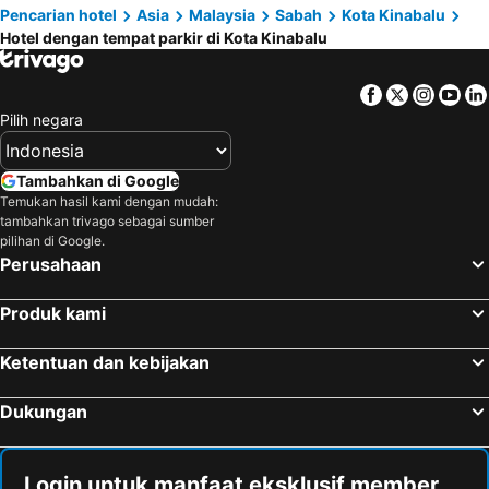
Pencarian hotel
Asia
Malaysia
Sabah
Kota Kinabalu
Diamond Inn
Hotel Kinabalu
Hotel dengan tempat parkir di Kota Kinabalu
Sutera Avenue Kota Kinabalu City Centre Lw Suites
Grand Borneo
Asaya Hotel Kota Kinabalu
Hood
Facebook
Twitter
Insta
Yo
Monaco Boutique Hotel Sadong Jaya
OYO 90979 Sianglory Inn
Pilih negara
Kinabalu Rose Cabin
Tambahkan di Google
Temukan hasil kami dengan mudah:
tambahkan trivago sebagai sumber
pilihan di Google.
Perusahaan
Produk kami
Ketentuan dan kebijakan
Dukungan
Login untuk manfaat eksklusif member