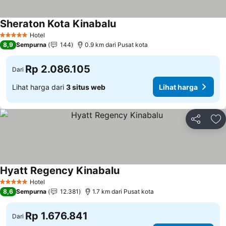
Sheraton Kota Kinabalu
Lihat harga
Hotel
5 Bintang
8,9
Sempurna
144
0.9 km dari Pusat kota
Rp 2.086.105
Dari
Lihat harga dari
3 situs web
Lihat harga
Bagikan
Ta
Hyatt Regency Kinabalu
Lihat harga
Hotel
5 Bintang
8,6
Sempurna
12.381
1.7 km dari Pusat kota
Rp 1.676.841
Dari