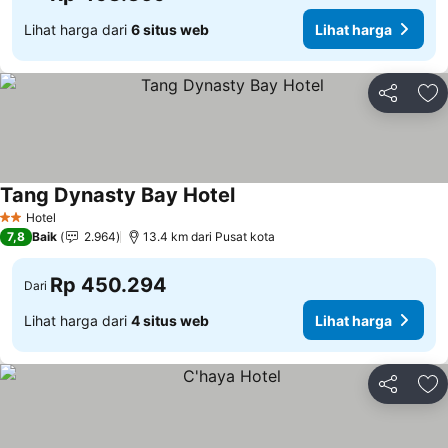
Lihat harga dari
6 situs web
Lihat harga
Bagikan
Ta
Tang Dynasty Bay Hotel
Lihat harga
Hotel
2 Bintang
7,8
Baik
2.964
13.4 km dari Pusat kota
Rp 450.294
Dari
Lihat harga dari
4 situs web
Lihat harga
Bagikan
Ta