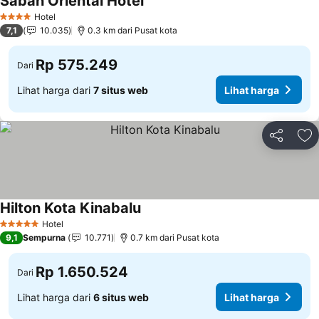
Sabah Oriental Hotel
Lihat harga
Hotel
4 Bintang
7,1
10.035
0.3 km dari Pusat kota
Rp 575.249
Dari
Lihat harga dari
7 situs web
Lihat harga
Bagikan
Ta
Hilton Kota Kinabalu
Lihat harga
Hotel
5 Bintang
9,1
Sempurna
10.771
0.7 km dari Pusat kota
Rp 1.650.524
Dari
Lihat harga dari
6 situs web
Lihat harga