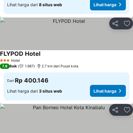
Lihat harga dari
8 situs web
Lihat harga
Bagikan
Ta
FLYPOD Hotel
Lihat harga
Hotel
3 Bintang
7,8
Baik
1.987
2.7 km dari Pusat kota
Rp 400.146
Dari
Lihat harga dari
3 situs web
Lihat harga
Bagikan
Ta