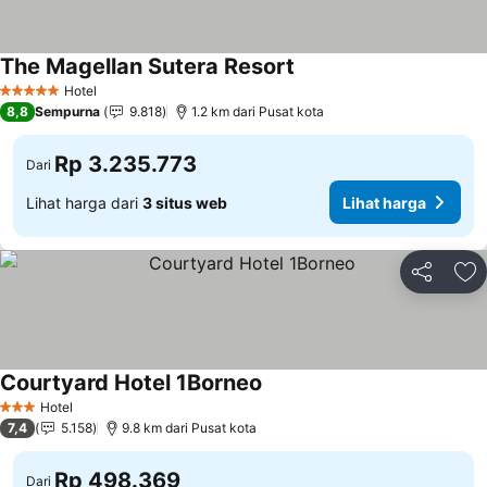
The Magellan Sutera Resort
Lihat harga
Hotel
5 Bintang
8,8
Sempurna
9.818
1.2 km dari Pusat kota
Rp 3.235.773
Dari
Lihat harga dari
3 situs web
Lihat harga
Bagikan
Ta
Courtyard Hotel 1Borneo
Lihat harga
Hotel
3 Bintang
7,4
5.158
9.8 km dari Pusat kota
Rp 498.369
Dari