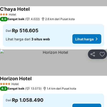
C'haya Hotel
Lihat harga
Hotel
3 Bintang
8,0
Sangat baik
4.022
2.6 km dari Pusat kota
Rp 516.605
Dari
Lihat harga dari
3 situs web
Lihat harga
Bagikan
Ta
Horizon Hotel
Lihat harga
Hotel
4 Bintang
8,3
Sangat baik
13.073
1.4 km dari Pusat kota
Rp 1.058.490
Dari