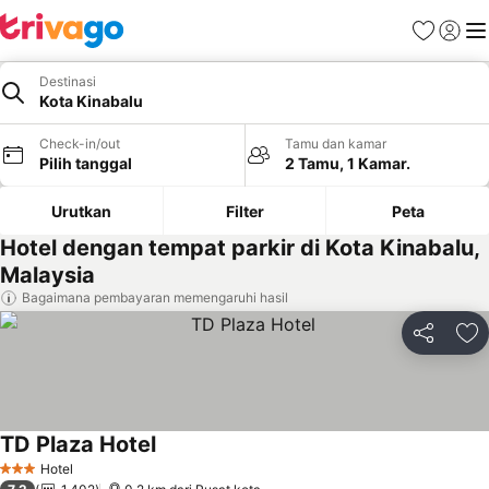
Favorit
Login
Me
Destinasi
Kota Kinabalu
Check-in/out
Tamu dan kamar
Pilih tanggal
2 Tamu, 1 Kamar.
Urutkan
Filter
Peta
Hotel dengan tempat parkir di Kota Kinabalu,
Malaysia
Bagaimana pembayaran memengaruhi hasil
Bagikan
Ta
TD Plaza Hotel
Lihat harga
Hotel
3 Bintang