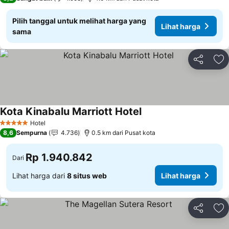
Pilih tanggal untuk melihat harga yang
Lihat harga
sama
Bagikan
Ta
Kota Kinabalu Marriott Hotel
Lihat harga
Hotel
5 Bintang
8,6
Sempurna
4.736
0.5 km dari Pusat kota
Rp 1.940.842
Dari
Lihat harga dari
8 situs web
Lihat harga
Bagikan
Ta