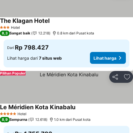
The Klagan Hotel
Lihat harga
Hotel
3 Bintang
8,3
Sangat baik
12.218
0.8 km dari Pusat kota
Rp 798.427
Dari
Lihat harga dari
7 situs web
Lihat harga
Pilihan Populer
Bagikan
Ta
Le Méridien Kota Kinabalu
Lihat harga
Hotel
5 Bintang
8,9
Sempurna
12.618
1.0 km dari Pusat kota