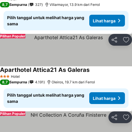
2 Bintang
8,7
Sempurna
327
Villarmayor, 13.9 km dari Ferrol
Pilih tanggal untuk melihat harga yang
Lihat harga
sama
Pilihan Populer
Bagikan
Ta
Aparthotel Attica21 As Galeras
Hotel
3 Bintang
8,7
Sempurna
4.191
Oleiros, 19.7 km dari Ferrol
Pilih tanggal untuk melihat harga yang
Lihat harga
sama
Pilihan Populer
Bagikan
Ta