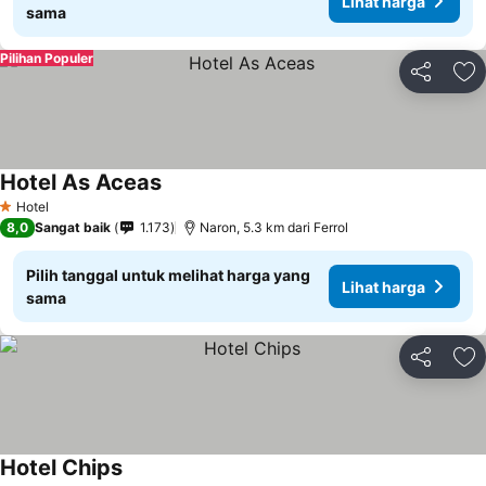
Lihat harga
sama
Pilihan Populer
Bagikan
Ta
Hotel As Aceas
Hotel
1 Bintang
8,0
Sangat baik
1.173
Naron, 5.3 km dari Ferrol
Pilih tanggal untuk melihat harga yang
Lihat harga
sama
Bagikan
Ta
Hotel Chips