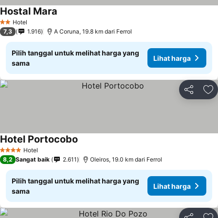
Hostal Mara
Hotel
2 Bintang
7,3
1.916
A Coruna, 19.8 km dari Ferrol
Pilih tanggal untuk melihat harga yang
Lihat harga
sama
Bagikan
Ta
Hotel Portocobo
Hotel
4 Bintang
8,2
Sangat baik
2.611
Oleiros, 19.0 km dari Ferrol
Pilih tanggal untuk melihat harga yang
Lihat harga
sama