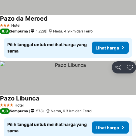
Pazo da Merced
Hotel
3 Bintang
8,8
Sempurna
1.229
Neda, 4.9 km dari Ferrol
Pilih tanggal untuk melihat harga yang
Lihat harga
sama
Bagikan
Ta
Pazo Libunca
Hotel
4 Bintang
8,8
Sempurna
578
Naron, 6.3 km dari Ferrol
Pilih tanggal untuk melihat harga yang
Lihat harga
sama