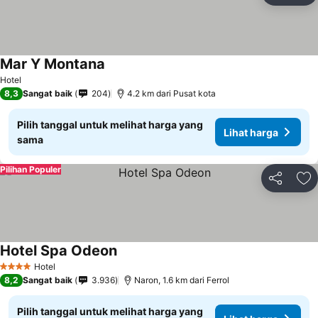
Mar Y Montana
Hotel
8,3
Sangat baik
204
4.2 km dari Pusat kota
Pilih tanggal untuk melihat harga yang
Lihat harga
sama
Pilihan Populer
Bagikan
Ta
Hotel Spa Odeon
Hotel
4 Bintang
8,2
Sangat baik
3.936
Naron, 1.6 km dari Ferrol
Pilih tanggal untuk melihat harga yang