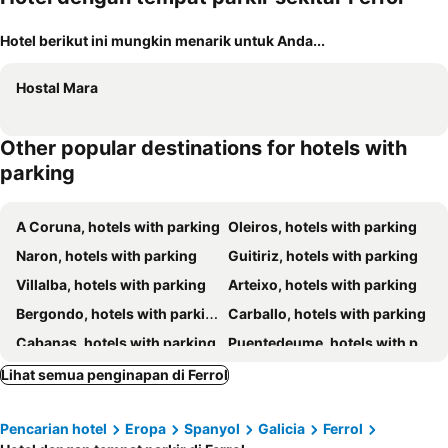
Hotel berikut ini mungkin menarik untuk Anda...
Hostal Mara
Other popular destinations for hotels with
parking
A Coruna, hotels with parking
Oleiros, hotels with parking
Naron, hotels with parking
Guitiriz, hotels with parking
Villalba, hotels with parking
Arteixo, hotels with parking
Bergondo, hotels with parking
Carballo, hotels with parking
Cabanas, hotels with parking
Puentedeume, hotels with parking
Ortigueira, hotels with parking
Mino, hotels with parking
Lihat semua penginapan di Ferrol
Culleredo, hotels with parking
Cedeira, hotels with parking
Pencarian hotel
Eropa
Spanyol
Galicia
Ferrol
Cariño, hotels with parking
Betanzos, hotels with parking