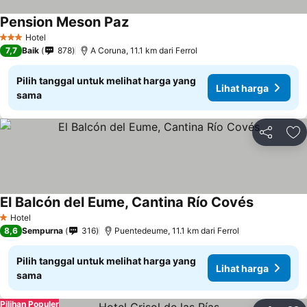
Pension Meson Paz
Hotel
3 Bintang
7,7
Baik
878
A Coruna, 11.1 km dari Ferrol
Pilih tanggal untuk melihat harga yang
Lihat harga
sama
Bagikan
Ta
El Balcón del Eume, Cantina Río Covés
Hotel
1 Bintang
8,6
Sempurna
316
Puentedeume, 11.1 km dari Ferrol
Pilih tanggal untuk melihat harga yang
Lihat harga
sama
Pilihan Populer