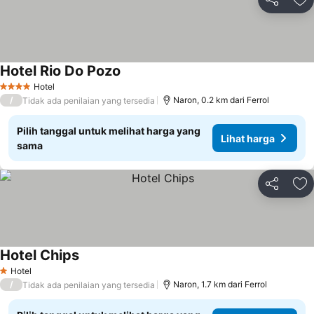
Bagikan
Ta
Hotel Rio Do Pozo
Hotel
4 Bintang
/
Naron, 0.2 km dari Ferrol
Tidak ada penilaian yang tersedia
Pilih tanggal untuk melihat harga yang
Lihat harga
sama
Bagikan
Ta
Hotel Chips
Hotel
1 Bintang
/
Naron, 1.7 km dari Ferrol
Tidak ada penilaian yang tersedia