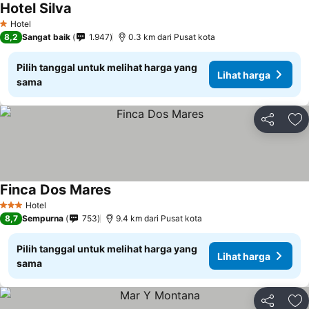
Hotel Silva
Hotel
1 Bintang
8,2
Sangat baik
1.947
0.3 km dari Pusat kota
Pilih tanggal untuk melihat harga yang
Lihat harga
sama
Bagikan
Ta
Finca Dos Mares
Hotel
3 Bintang
8,7
Sempurna
753
9.4 km dari Pusat kota
Pilih tanggal untuk melihat harga yang
Lihat harga
sama
Bagikan
Ta