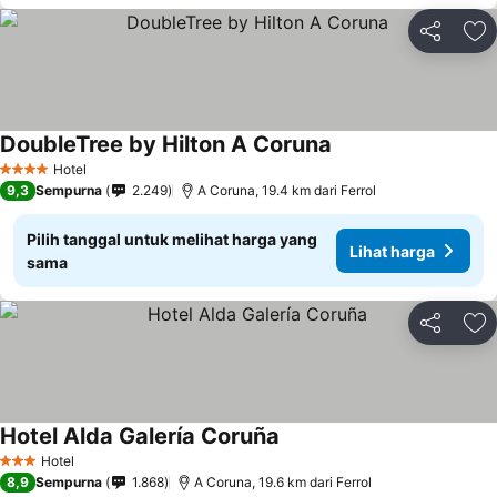
Bagikan
Ta
DoubleTree by Hilton A Coruna
Hotel
4 Bintang
9,3
Sempurna
2.249
A Coruna, 19.4 km dari Ferrol
Pilih tanggal untuk melihat harga yang
Lihat harga
sama
Bagikan
Ta
Hotel Alda Galería Coruña
Hotel
3 Bintang
8,9
Sempurna
1.868
A Coruna, 19.6 km dari Ferrol