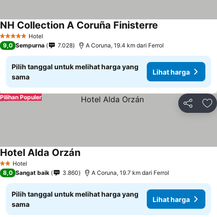
NH Collection A Coruña Finisterre
Hotel
5 Bintang
9,0
Sempurna
7.028
A Coruna, 19.4 km dari Ferrol
Pilih tanggal untuk melihat harga yang
Lihat harga
sama
Pilihan Populer
Bagikan
Ta
Hotel Alda Orzán
Hotel
2 Bintang
8,0
Sangat baik
3.860
A Coruna, 19.7 km dari Ferrol
Pilih tanggal untuk melihat harga yang
Lihat harga
sama