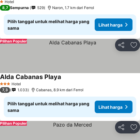
Hotel
1 Bintang
8,7
Sempurna
529
Naron, 1.7 km dari Ferrol
Pilih tanggal untuk melihat harga yang
Lihat harga
sama
Pilihan Populer
Bagikan
Ta
Alda Cabanas Playa
Hotel
3 Bintang
7,3
1.033
Cabanas, 8.9 km dari Ferrol
Pilih tanggal untuk melihat harga yang
Lihat harga
sama
Pilihan Populer
Bagikan
Ta