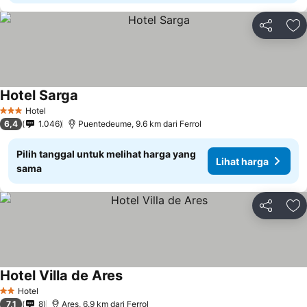
Bagikan
Ta
Hotel Sarga
Hotel
3 Bintang
6,4
1.046
Puentedeume, 9.6 km dari Ferrol
Pilih tanggal untuk melihat harga yang
Lihat harga
sama
Bagikan
Ta
Hotel Villa de Ares
Hotel
2 Bintang
7,1
8
Ares, 6.9 km dari Ferrol