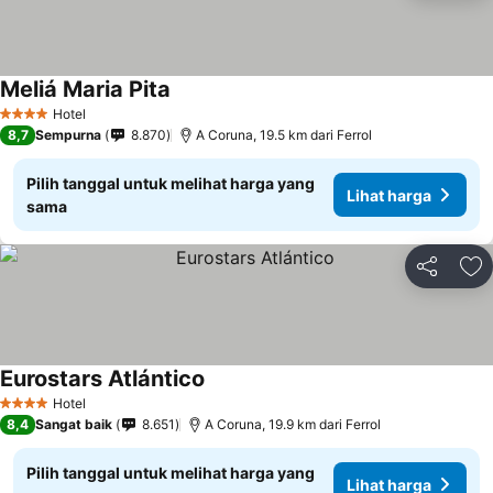
Meliá Maria Pita
Hotel
4 Bintang
8,7
Sempurna
8.870
A Coruna, 19.5 km dari Ferrol
Pilih tanggal untuk melihat harga yang
Lihat harga
sama
Bagikan
Ta
Eurostars Atlántico
Hotel
4 Bintang
8,4
Sangat baik
8.651
A Coruna, 19.9 km dari Ferrol
Pilih tanggal untuk melihat harga yang
Lihat harga