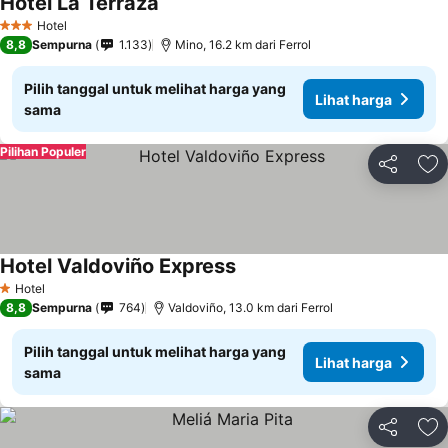
Hotel La Terraza
Hotel
3 Bintang
8,8
Sempurna
1.133
Mino, 16.2 km dari Ferrol
Pilih tanggal untuk melihat harga yang
Lihat harga
sama
Pilihan Populer
Bagikan
Ta
Hotel Valdoviño Express
Hotel
1 Bintang
8,8
Sempurna
764
Valdoviño, 13.0 km dari Ferrol
Pilih tanggal untuk melihat harga yang
Lihat harga
sama
Bagikan
Ta