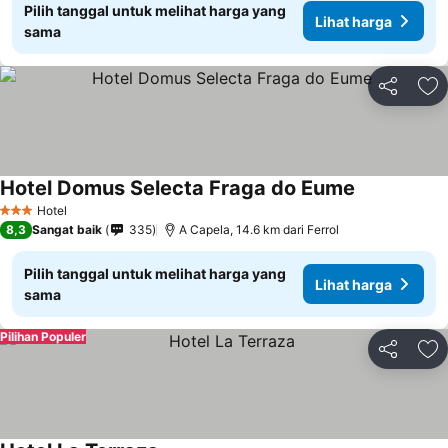
Pilih tanggal untuk melihat harga yang
Lihat harga
sama
Bagikan
Ta
Hotel Domus Selecta Fraga do Eume
Hotel
3 Bintang
8,3
Sangat baik
335
A Capela, 14.6 km dari Ferrol
Pilih tanggal untuk melihat harga yang
Lihat harga
sama
Pilihan Populer
Bagikan
Ta