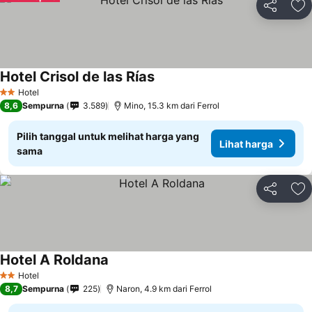
Bagikan
Ta
Hotel Crisol de las Rías
Hotel
2 Bintang
8,6
Sempurna
3.589
Mino, 15.3 km dari Ferrol
Pilih tanggal untuk melihat harga yang
Lihat harga
sama
Bagikan
Ta
Hotel A Roldana
Hotel
2 Bintang
8,7
Sempurna
225
Naron, 4.9 km dari Ferrol