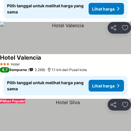
Pilih tanggal untuk melihat harga yang
Lihat harga
sama
Bagikan
Ta
Hotel Valencia
Hotel
3 Bintang
8,7
Sempurna
2.268
1.1 km dari Pusat kota
Pilih tanggal untuk melihat harga yang
Lihat harga
sama
Pilihan Populer
Bagikan
Ta