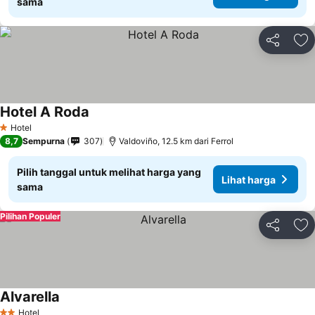
sama
Bagikan
Ta
Hotel A Roda
Hotel
1 Bintang
8,7
Sempurna
307
Valdoviño, 12.5 km dari Ferrol
Pilih tanggal untuk melihat harga yang
Lihat harga
sama
Pilihan Populer
Bagikan
Ta
Alvarella
Hotel