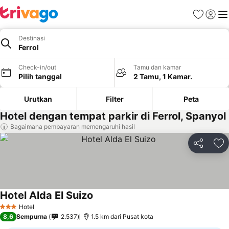
Favorit
Login
Me
Destinasi
Ferrol
Check-in/out
Tamu dan kamar
Pilih tanggal
2 Tamu, 1 Kamar.
Urutkan
Filter
Peta
Hotel dengan tempat parkir di Ferrol, Spanyol
Bagaimana pembayaran memengaruhi hasil
Bagikan
Ta
Hotel Alda El Suizo
Hotel
3 Bintang
8,6
Sempurna
2.537
1.5 km dari Pusat kota