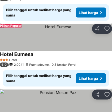
Pilih tanggal untuk melihat harga yang
Lihat harga
sama
Pilihan Populer
Bagikan
Ta
Hotel Eumesa
Hotel
3 Bintang
6,0
2.004
Puentedeume, 10.3 km dari Ferrol
Pilih tanggal untuk melihat harga yang
Lihat harga
sama
Bagikan
Ta