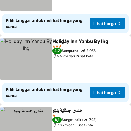
Pilih tanggal untuk melihat harga yang
Lihat harga
sama
Holiday Inn Yanbu By Ihg
Bagikan
Tambahkan ke favorit
L
3 Bintang
8,7
Sempurna
3.956
5.5 km dari Pusat kota
Pilih tanggal untuk melihat harga yang
Lihat harga
sama
فندق جمانة ينبع
Bagikan
Tambahkan ke favorit
Lihat harga
1 Bintang
8,1
Sangat baik
798
7.8 km dari Pusat kota