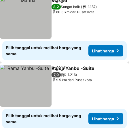
Marina
Bagikan
Tambahkan ke favorit
Lihat harga
8,2
Sangat baik
1.187
80.3 km dari Pusat kota
Pilih tanggal untuk melihat harga yang
Lihat harga
sama
Rama Yanbu -Suite
Bagikan
Tambahkan ke favorit
Lihat h
7,0
1.216
9.5 km dari Pusat kota
Pilih tanggal untuk melihat harga yang
Lihat harga
sama