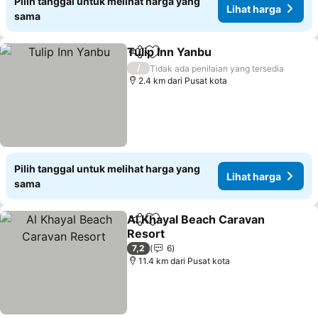
Pilih tanggal untuk melihat harga yang
Lihat harga
sama
Tulip Inn Yanbu
Bagikan
Tambahkan ke favorit
Lihat harga
/
Tidak ada penilaian yang tersedia
2.4 km dari Pusat kota
Pilih tanggal untuk melihat harga yang
Lihat harga
sama
Al Khayal Beach Caravan
Bagikan
Tambahkan ke favorit
Resort
Lihat harga
7,2
6
11.4 km dari Pusat kota