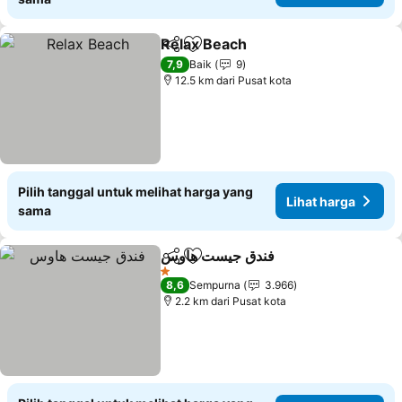
Relax Beach
Bagikan
Tambahkan ke favorit
Lihat harga
7,9
Baik
9
12.5 km dari Pusat kota
Pilih tanggal untuk melihat harga yang
Lihat harga
sama
فندق جيست هاوس
Bagikan
Tambahkan ke favorit
Lihat harg
1 Bintang
8,6
Sempurna
3.966
2.2 km dari Pusat kota