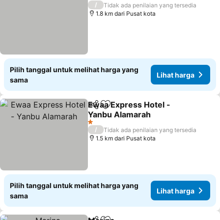
1 Bintang
/
Tidak ada penilaian yang tersedia
1.8 km dari Pusat kota
Pilih tanggal untuk melihat harga yang
Lihat harga
sama
Ewaa Express Hotel -
Bagikan
Tambahkan ke favorit
Yanbu Alamarah
Lihat harga
1 Bintang
/
Tidak ada penilaian yang tersedia
1.5 km dari Pusat kota
Pilih tanggal untuk melihat harga yang
Lihat harga
sama