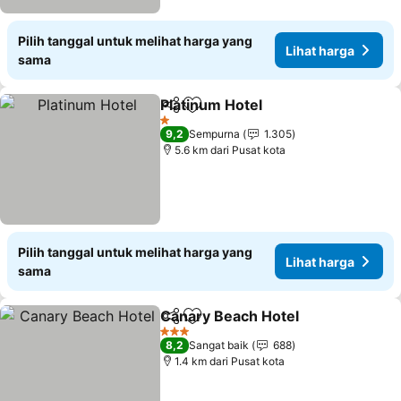
Pilih tanggal untuk melihat harga yang
Lihat harga
sama
Platinum Hotel
Bagikan
Tambahkan ke favorit
Lihat harga
1 Bintang
9,2
Sempurna
1.305
5.6 km dari Pusat kota
Pilih tanggal untuk melihat harga yang
Lihat harga
sama
Canary Beach Hotel
Bagikan
Tambahkan ke favorit
Lihat 
3 Bintang
8,2
Sangat baik
688
1.4 km dari Pusat kota