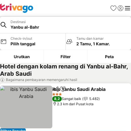
Favorit
Login
Me
Destinasi
Yanbu al-Bahr
Check-in/out
Tamu dan kamar
Pilih tanggal
2 Tamu, 1 Kamar.
Urutkan
Filter
Peta
Hotel dengan kolam renang di Yanbu al-Bahr,
Arab Saudi
Bagaimana pembayaran memengaruhi hasil
ibis Yanbu Saudi Arabia
Bagikan
Tambahkan ke favorit
Lih
3 Bintang
8,2
Sangat baik
5.482
2.3 km dari Pusat kota
Pilihan Populer