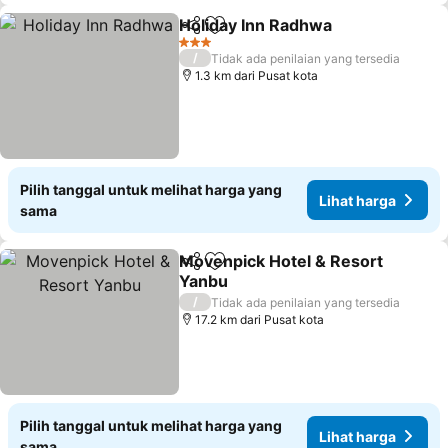
Holiday Inn Radhwa
Bagikan
Tambahkan ke favorit
Lihat 
3 Bintang
/
Tidak ada penilaian yang tersedia
1.3 km dari Pusat kota
Pilih tanggal untuk melihat harga yang
Lihat harga
sama
Movenpick Hotel & Resort
Bagikan
Tambahkan ke favorit
Yanbu
Lihat harga
/
Tidak ada penilaian yang tersedia
17.2 km dari Pusat kota
Pilih tanggal untuk melihat harga yang
Lihat harga
sama