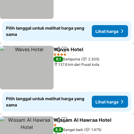
Pilih tanggal untuk melihat harga yang
Lihat harga
sama
Waves Hotel
Bagikan
Tambahkan ke favorit
Lihat harga
4 Bintang
9,1
Sempurna
2.305
137.6 km dari Pusat kota
Pilih tanggal untuk melihat harga yang
Lihat harga
sama
Wissam Al Hawraa Hotel
Bagikan
Tambahkan ke favorit
L
1 Bintang
8,0
Sangat baik
1.475