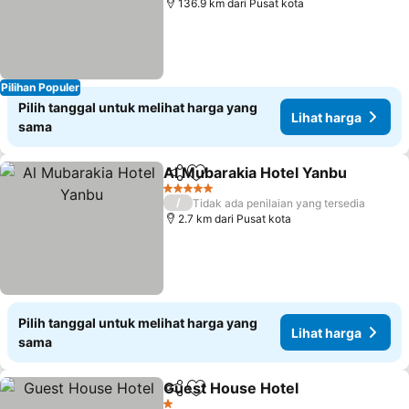
136.9 km dari Pusat kota
Pilihan Populer
Pilih tanggal untuk melihat harga yang
Lihat harga
sama
Al Mubarakia Hotel Yanbu
Bagikan
Tambahkan ke favorit
5 Bintang
/
Tidak ada penilaian yang tersedia
2.7 km dari Pusat kota
Pilih tanggal untuk melihat harga yang
Lihat harga
sama
Guest House Hotel
Bagikan
Tambahkan ke favorit
Lihat h