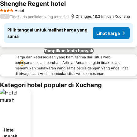
Shenghe Regent hotel
Hotel
4 Bintang
/
Changge, 18.3 km dari Xuchang
Tidak ada penilaian yang tersedia
Pilih tanggal untuk melihat harga yang
Lihat harga
sama
Tampilkan lebih banyak
Harga dan ketersediaan yang kami terima dari situs web
pemesanan selalu berubah. Artinya Anda mungkin tidak selalu
menemukan penawaran yang sama persis dengan yang Anda lihat
di trivago saat Anda membuka situs web pemesanan.
Kategori hotel populer di Xuchang
Hotel
murah