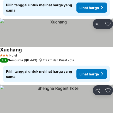
Pilih tanggal untuk melihat harga yang
Lihat harga
sama
Bagikan
Ta
Xuchang
Hotel
3 Bintang
9,2
Sempurna
443
2.9 km dari Pusat kota
Pilih tanggal untuk melihat harga yang
Lihat harga
sama
Bagikan
Ta