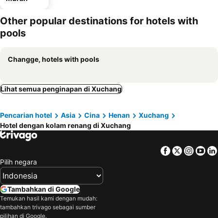
Other popular destinations for hotels with
pools
Changge, hotels with pools
Lihat semua penginapan di Xuchang
Pencarian hotel
Asia
Cina
Henan
Xuchang
Hotel dengan kolam renang di Xuchang
Facebook
Twitter
Insta
Yo
Pilih negara
Tambahkan di Google
Temukan hasil kami dengan mudah:
tambahkan trivago sebagai sumber
pilihan di Google.