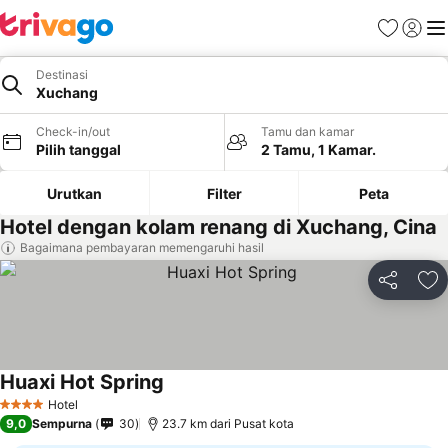
Favorit
Login
Me
Destinasi
Xuchang
Check-in/out
Tamu dan kamar
Pilih tanggal
2 Tamu, 1 Kamar.
Urutkan
Filter
Peta
Hotel dengan kolam renang di Xuchang, Cina
Bagaimana pembayaran memengaruhi hasil
Bagikan
Ta
Huaxi Hot Spring
Hotel
4 Bintang
9,0
Sempurna
30
23.7 km dari Pusat kota