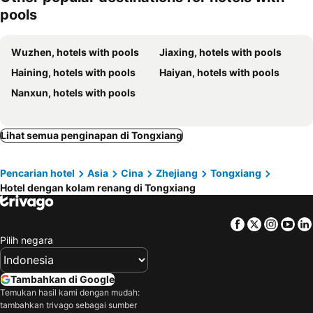
pools
Wuzhen, hotels with pools
Jiaxing, hotels with pools
Haining, hotels with pools
Haiyan, hotels with pools
Nanxun, hotels with pools
Lihat semua penginapan di Tongxiang
Pencarian hotel
Asia
Cina
Zhejiang
Tongxiang
Hotel dengan kolam renang di Tongxiang
Facebook
Twitter
Insta
Yo
Pilih negara
Tambahkan di Google
Temukan hasil kami dengan mudah:
tambahkan trivago sebagai sumber