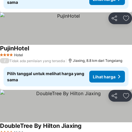
sama
Bagikan
Ta
PujinHotel
Hotel
4 Bintang
/
Jiaxing, 8.8 km dari Tongxiang
Tidak ada penilaian yang tersedia
Pilih tanggal untuk melihat harga yang
Lihat harga
sama
Bagikan
Ta
DoubleTree By Hilton Jiaxing