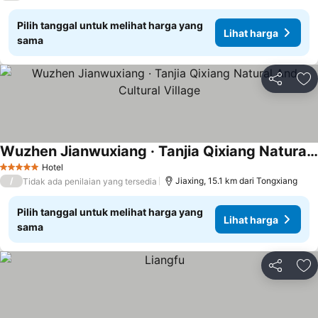
Pilih tanggal untuk melihat harga yang
Lihat harga
sama
Bagikan
Ta
Wuzhen Jianwuxiang · Tanjia Qixiang Natural And Cultural Village
Hotel
5 Bintang
/
Jiaxing, 15.1 km dari Tongxiang
Tidak ada penilaian yang tersedia
Pilih tanggal untuk melihat harga yang
Lihat harga
sama
Bagikan
Ta