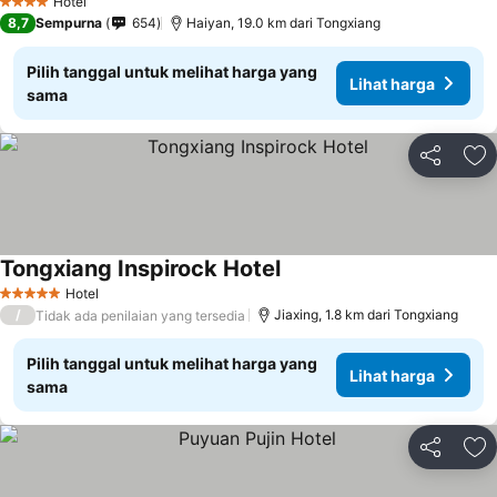
Hotel
4 Bintang
8,7
Sempurna
654
Haiyan, 19.0 km dari Tongxiang
Pilih tanggal untuk melihat harga yang
Lihat harga
sama
Bagikan
Ta
Tongxiang Inspirock Hotel
Hotel
5 Bintang
/
Jiaxing, 1.8 km dari Tongxiang
Tidak ada penilaian yang tersedia
Pilih tanggal untuk melihat harga yang
Lihat harga
sama
Bagikan
Ta