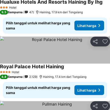
Hualuxe Hotels And Resorts Haining By Ihg
Hotel
3 Bintang
9,5
Sempurna
47
Haining, 17.9 km dari Tongxiang
Pilih tanggal untuk melihat harga yang
Lihat harga
sama
Bagikan
Ta
Royal Palace Hotel Haining
Hotel
4 Bintang
8,8
Sempurna
2.129
Haining, 17.4 km dari Tongxiang
Pilih tanggal untuk melihat harga yang
Lihat harga
sama
Bagikan
Ta