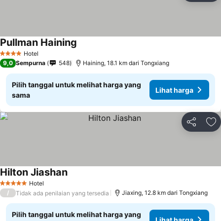
Pullman Haining
Hotel
4 Bintang
9,0
Sempurna
548
Haining, 18.1 km dari Tongxiang
Pilih tanggal untuk melihat harga yang
Lihat harga
sama
Bagikan
Ta
Hilton Jiashan
Hotel
5 Bintang
/
Jiaxing, 12.8 km dari Tongxiang
Tidak ada penilaian yang tersedia
Pilih tanggal untuk melihat harga yang
Lihat harga