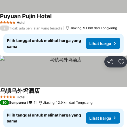
Puyuan Pujin Hotel
Hotel
5 Bintang
/
Jiaxing, 9.1 km dari Tongxiang
Tidak ada penilaian yang tersedia
Pilih tanggal untuk melihat harga yang
Lihat harga
sama
Bagikan
Ta
乌镇乌外坞酒店
Hotel
5 Bintang
10
Sempurna
1
Jiaxing, 12.9 km dari Tongxiang
Pilih tanggal untuk melihat harga yang
Lihat harga
sama