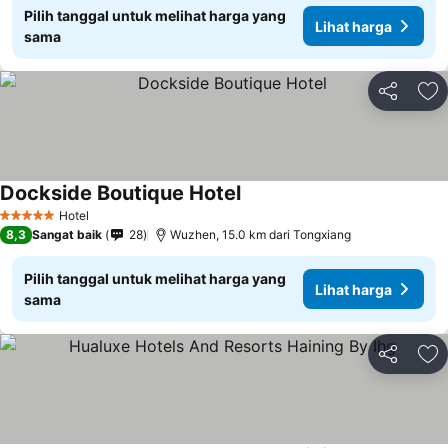
Pilih tanggal untuk melihat harga yang
Lihat harga
sama
Bagikan
Ta
Dockside Boutique Hotel
Hotel
5 Bintang
8,3
Sangat baik
28
Wuzhen, 15.0 km dari Tongxiang
Pilih tanggal untuk melihat harga yang
Lihat harga
sama
Bagikan
Ta