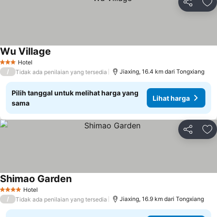
Bagikan
Ta
Wu Village
Hotel
3 Bintang
/
Jiaxing, 16.4 km dari Tongxiang
Tidak ada penilaian yang tersedia
Pilih tanggal untuk melihat harga yang
Lihat harga
sama
Bagikan
Ta
Shimao Garden
Hotel
4 Bintang
/
Jiaxing, 16.9 km dari Tongxiang
Tidak ada penilaian yang tersedia