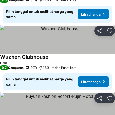
9,0
Sempurna
810
14.9 km dari Pusat kota
Pilih tanggal untuk melihat harga yang
Lihat harga
sama
Bagikan
Ta
Wuzhen Clubhouse
Hotel
9,7
Sempurna
797
15.3 km dari Pusat kota
Pilih tanggal untuk melihat harga yang
Lihat harga
sama
Bagikan
Ta