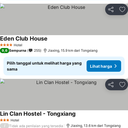
Bagikan
Ta
Eden Club House
Hotel
4 Bintang
9,6
Sempurna
255
Jiaxing, 15.9 km dari Tongxiang
Pilih tanggal untuk melihat harga yang
Lihat harga
sama
Bagikan
Ta
Lin Clan Hostel - Tongxiang
Hotel
3 Bintang
/
Jiaxing, 13.6 km dari Tongxiang
Tidak ada penilaian yang tersedia