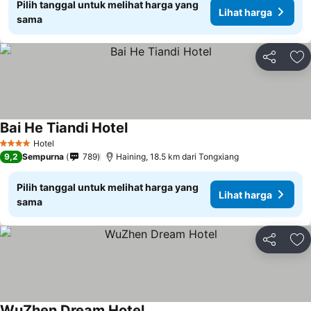
Pilih tanggal untuk melihat harga yang
Lihat harga
sama
Bagikan
Ta
Bai He Tiandi Hotel
Hotel
4 Bintang
9,2
Sempurna
789
Haining, 18.5 km dari Tongxiang
Pilih tanggal untuk melihat harga yang
Lihat harga
sama
Bagikan
Ta
WuZhen Dream Hotel