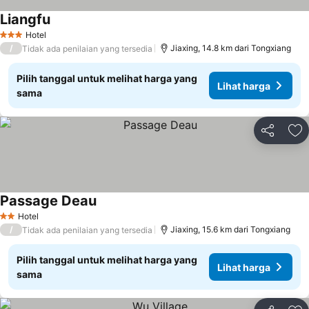
Liangfu
Hotel
3 Bintang
/
Jiaxing, 14.8 km dari Tongxiang
Tidak ada penilaian yang tersedia
Pilih tanggal untuk melihat harga yang
Lihat harga
sama
Bagikan
Ta
Passage Deau
Hotel
2 Bintang
/
Jiaxing, 15.6 km dari Tongxiang
Tidak ada penilaian yang tersedia
Pilih tanggal untuk melihat harga yang
Lihat harga
sama