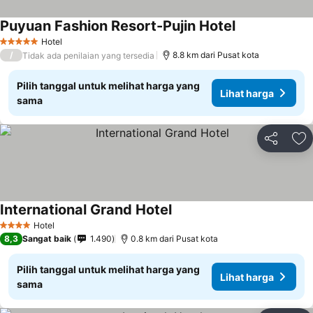
Puyuan Fashion Resort-Pujin Hotel
Hotel
5 Bintang
/
8.8 km dari Pusat kota
Tidak ada penilaian yang tersedia
Pilih tanggal untuk melihat harga yang
Lihat harga
sama
Bagikan
Ta
International Grand Hotel
Hotel
4 Bintang
8,3
Sangat baik
1.490
0.8 km dari Pusat kota
Pilih tanggal untuk melihat harga yang
Lihat harga
sama