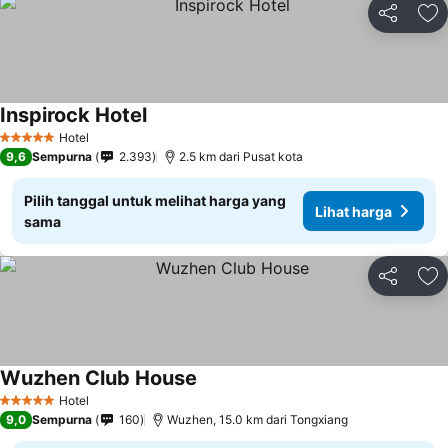
Bagikan
Ta
Inspirock Hotel
Hotel
5 Bintang
9,6
Sempurna
2.393
2.5 km dari Pusat kota
Pilih tanggal untuk melihat harga yang
Lihat harga
sama
Bagikan
Ta
Wuzhen Club House
Hotel
5 Bintang
9,0
Sempurna
160
Wuzhen, 15.0 km dari Tongxiang