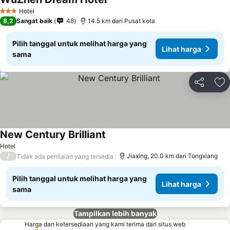
Hotel
3 Bintang
8,2
Sangat baik
48
14.5 km dari Pusat kota
Pilih tanggal untuk melihat harga yang
Lihat harga
sama
Bagikan
Ta
New Century Brilliant
Hotel
/
Jiaxing, 20.0 km dari Tongxiang
Tidak ada penilaian yang tersedia
Pilih tanggal untuk melihat harga yang
Lihat harga
sama
Tampilkan lebih banyak
Harga dan ketersediaan yang kami terima dari situs web