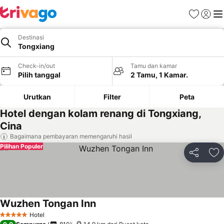
Favorit
Login
Me
Destinasi
Tongxiang
Check-in/out
Tamu dan kamar
Pilih tanggal
2 Tamu, 1 Kamar.
Urutkan
Filter
Peta
Hotel dengan kolam renang di Tongxiang,
Cina
Bagaimana pembayaran memengaruhi hasil
Pilihan Populer
Bagikan
Ta
Wuzhen Tongan Inn
Hotel
5 Bintang