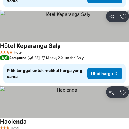
sama
Bagikan
Ta
Hôtel Keparanga Saly
Hotel
4 Bintang
8,6
Sempurna
28
Mbour, 2.0 km dari Saly
Pilih tanggal untuk melihat harga yang
Lihat harga
sama
Bagikan
Ta
Hacienda
Hotel