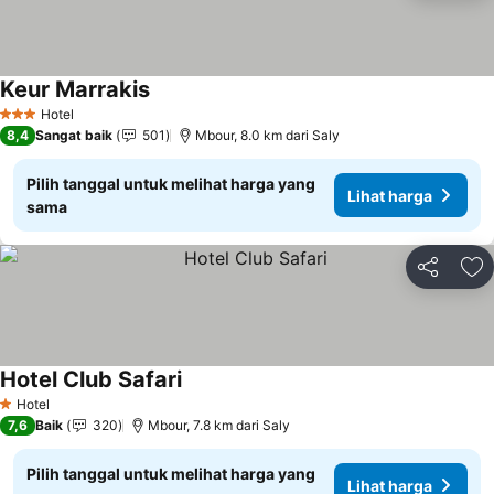
Keur Marrakis
Hotel
3 Bintang
8,4
Sangat baik
501
Mbour, 8.0 km dari Saly
Pilih tanggal untuk melihat harga yang
Lihat harga
sama
Bagikan
Ta
Hotel Club Safari
Hotel
1 Bintang
7,6
Baik
320
Mbour, 7.8 km dari Saly
Pilih tanggal untuk melihat harga yang
Lihat harga