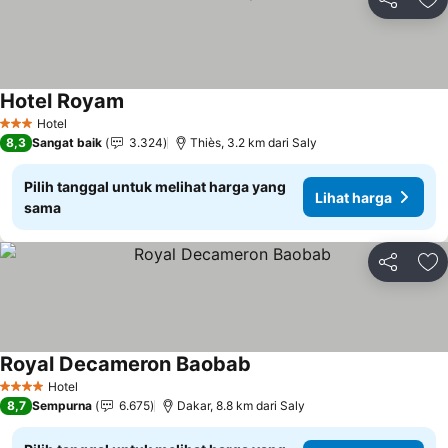
Bagikan
Ta
Hotel Royam
Hotel
3 Bintang
8,3
Sangat baik
3.324
Thiès, 3.2 km dari Saly
Pilih tanggal untuk melihat harga yang
Lihat harga
sama
Bagikan
Ta
Royal Decameron Baobab
Hotel
4 Bintang
8,7
Sempurna
6.675
Dakar, 8.8 km dari Saly