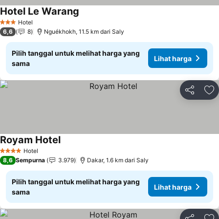
Hotel Le Warang
Hotel
3 Bintang
6,6
8
Nguékhokh, 11.5 km dari Saly
Pilih tanggal untuk melihat harga yang
Lihat harga
sama
Bagikan
Ta
Royam Hotel
Hotel
4 Bintang
8,6
Sempurna
3.979
Dakar, 1.6 km dari Saly
Pilih tanggal untuk melihat harga yang
Lihat harga
sama