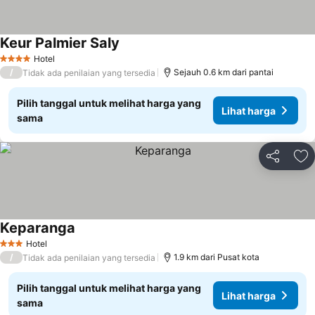
Keur Palmier Saly
Hotel
4 Bintang
/
Sejauh 0.6 km dari pantai
Tidak ada penilaian yang tersedia
Pilih tanggal untuk melihat harga yang
Lihat harga
sama
Bagikan
Ta
Keparanga
Hotel
3 Bintang
/
1.9 km dari Pusat kota
Tidak ada penilaian yang tersedia
Pilih tanggal untuk melihat harga yang
Lihat harga
sama