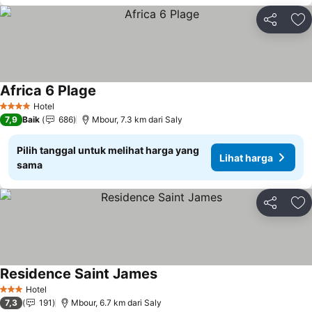
Bagikan
Ta
Africa 6 Plage
Hotel
4 Bintang
7,9
Baik
686
Mbour, 7.3 km dari Saly
Pilih tanggal untuk melihat harga yang
Lihat harga
sama
Bagikan
Ta
Residence Saint James
Hotel
3 Bintang
7,3
191
Mbour, 6.7 km dari Saly