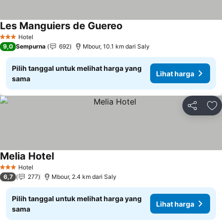
Les Manguiers de Guereo
Hotel
3 Bintang
9,0
Sempurna
692
Mbour, 10.1 km dari Saly
Pilih tanggal untuk melihat harga yang
Lihat harga
sama
Bagikan
Ta
Melia Hotel
Hotel
3 Bintang
6,7
277
Mbour, 2.4 km dari Saly
Pilih tanggal untuk melihat harga yang
Lihat harga
sama