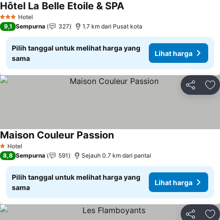
Hôtel La Belle Etoile & SPA
Hotel
3 Bintang
9,1
Sempurna
327
1.7 km dari Pusat kota
Pilih tanggal untuk melihat harga yang
Lihat harga
sama
Bagikan
Ta
Maison Couleur Passion
Hotel
1 Bintang
8,8
Sempurna
591
Sejauh 0.7 km dari pantai
Pilih tanggal untuk melihat harga yang
Lihat harga
sama
Bagikan
Ta