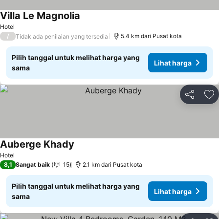
Villa Le Magnolia
Hotel
/
5.4 km dari Pusat kota
Tidak ada penilaian yang tersedia
Pilih tanggal untuk melihat harga yang
Lihat harga
sama
Bagikan
Ta
Auberge Khady
Hotel
8,1
Sangat baik
15
2.1 km dari Pusat kota
Pilih tanggal untuk melihat harga yang
Lihat harga
sama