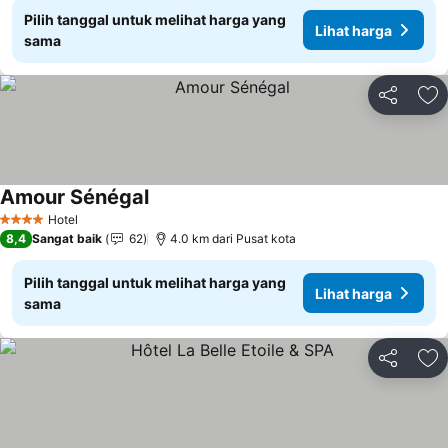
Pilih tanggal untuk melihat harga yang
Lihat harga
sama
Bagikan
Ta
Amour Sénégal
Hotel
4 Bintang
8,4
Sangat baik
62
4.0 km dari Pusat kota
Pilih tanggal untuk melihat harga yang
Lihat harga
sama
Bagikan
Ta