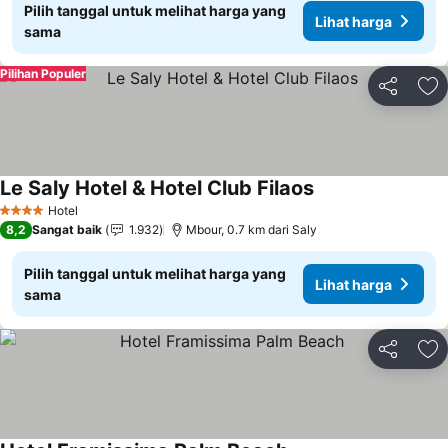
Pilih tanggal untuk melihat harga yang
Lihat harga
sama
Pilihan Populer
Bagikan
Ta
Le Saly Hotel & Hotel Club Filaos
Hotel
4 Bintang
8,2
Sangat baik
1.932
Mbour, 0.7 km dari Saly
Pilih tanggal untuk melihat harga yang
Lihat harga
sama
Bagikan
Ta