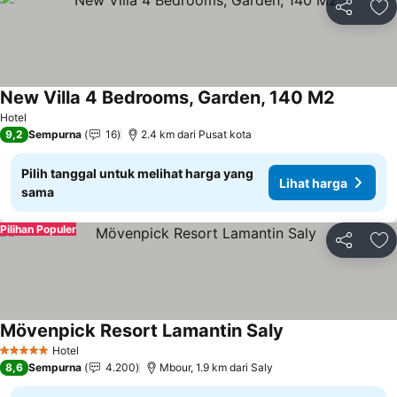
Bagikan
Ta
New Villa 4 Bedrooms, Garden, 140 M2
Hotel
9,2
Sempurna
16
2.4 km dari Pusat kota
Pilih tanggal untuk melihat harga yang
Lihat harga
sama
Pilihan Populer
Bagikan
Ta
Mövenpick Resort Lamantin Saly
Hotel
5 Bintang
8,6
Sempurna
4.200
Mbour, 1.9 km dari Saly