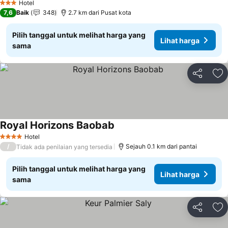
Hotel
3 Bintang
7,6
Baik
348
2.7 km dari Pusat kota
Pilih tanggal untuk melihat harga yang
Lihat harga
sama
Bagikan
Ta
Royal Horizons Baobab
Hotel
4 Bintang
/
Sejauh 0.1 km dari pantai
Tidak ada penilaian yang tersedia
Pilih tanggal untuk melihat harga yang
Lihat harga
sama
Bagikan
Ta