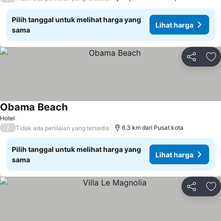
Pilih tanggal untuk melihat harga yang
Lihat harga
sama
Bagikan
Ta
Obama Beach
Hotel
/
6.3 km dari Pusat kota
Tidak ada penilaian yang tersedia
Pilih tanggal untuk melihat harga yang
Lihat harga
sama
Bagikan
Ta