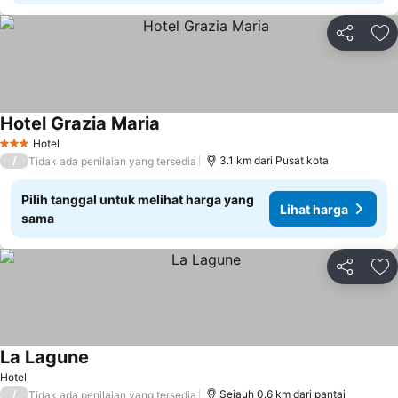
Bagikan
Ta
Hotel Grazia Maria
Hotel
3 Bintang
/
3.1 km dari Pusat kota
Tidak ada penilaian yang tersedia
Pilih tanggal untuk melihat harga yang
Lihat harga
sama
Bagikan
Ta
La Lagune
Hotel
/
Sejauh 0.6 km dari pantai
Tidak ada penilaian yang tersedia