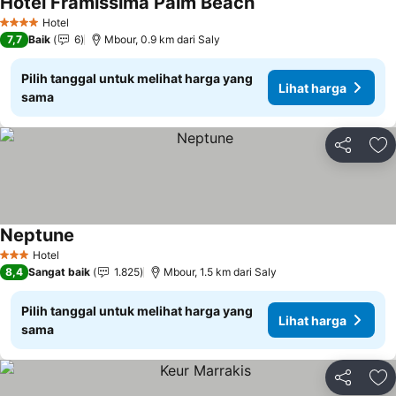
Hotel Framissima Palm Beach
Hotel
4 Bintang
7,7
Baik
6
Mbour, 0.9 km dari Saly
Pilih tanggal untuk melihat harga yang
Lihat harga
sama
Bagikan
Ta
Neptune
Hotel
3 Bintang
8,4
Sangat baik
1.825
Mbour, 1.5 km dari Saly
Pilih tanggal untuk melihat harga yang
Lihat harga
sama
Bagikan
Ta