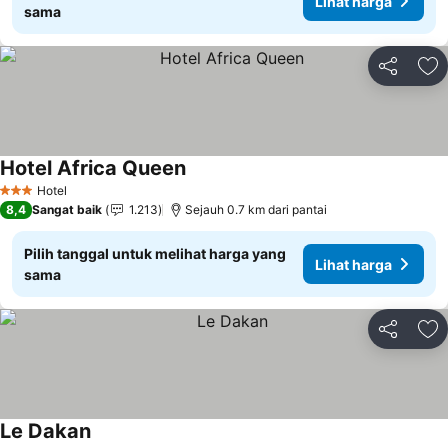
Lihat harga
sama
Bagikan
Ta
Hotel Africa Queen
Hotel
3 Bintang
8,4
Sangat baik
1.213
Sejauh 0.7 km dari pantai
Pilih tanggal untuk melihat harga yang
Lihat harga
sama
Bagikan
Ta
Le Dakan