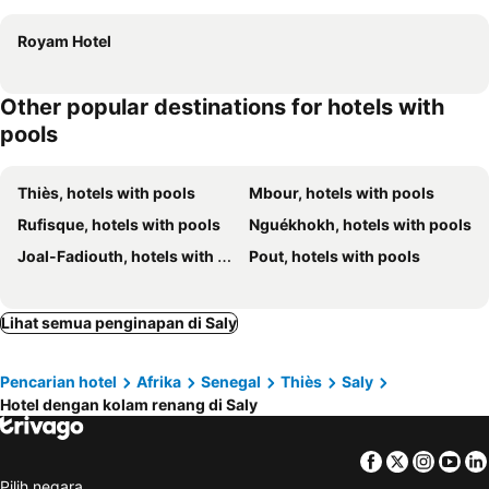
Royam Hotel
Other popular destinations for hotels with
pools
Thiès, hotels with pools
Mbour, hotels with pools
Rufisque, hotels with pools
Nguékhokh, hotels with pools
Joal-Fadiouth, hotels with pools
Pout, hotels with pools
Lihat semua penginapan di Saly
Pencarian hotel
Afrika
Senegal
Thiès
Saly
Hotel dengan kolam renang di Saly
Facebook
Twitter
Insta
Yo
Pilih negara