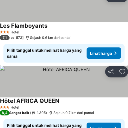
Les Flamboyants
Hotel
3 Bintang
7,1
573
Sejauh 0.6 km dari pantai
Pilih tanggal untuk melihat harga yang
Lihat harga
sama
Bagikan
Ta
Hôtel AFRICA QUEEN
Hotel
3 Bintang
8,4
Sangat baik
1.305
Sejauh 0.7 km dari pantai
Pilih tanggal untuk melihat harga yang