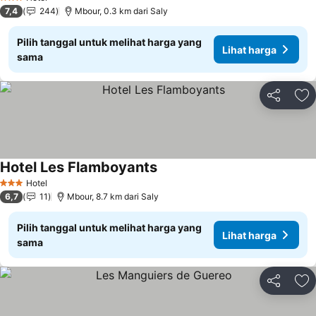
3 Bintang
7,4
244
Mbour, 0.3 km dari Saly
Pilih tanggal untuk melihat harga yang
Lihat harga
sama
Bagikan
Ta
Hotel Les Flamboyants
Hotel
3 Bintang
6,7
11
Mbour, 8.7 km dari Saly
Pilih tanggal untuk melihat harga yang
Lihat harga
sama
Bagikan
Ta