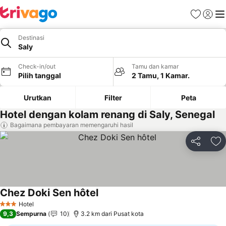
Favorit
Login
Me
Destinasi
Saly
Check-in/out
Tamu dan kamar
Pilih tanggal
2 Tamu, 1 Kamar.
Urutkan
Filter
Peta
Hotel dengan kolam renang di Saly, Senegal
Bagaimana pembayaran memengaruhi hasil
Bagikan
Ta
Chez Doki Sen hôtel
Hotel
3 Bintang
9,3
Sempurna
10
3.2 km dari Pusat kota