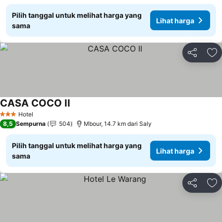
Pilih tanggal untuk melihat harga yang
Lihat harga
sama
Bagikan
Ta
CASA COCO II
Hotel
3 Bintang
8,5
Sempurna
504
Mbour, 14.7 km dari Saly
Pilih tanggal untuk melihat harga yang
Lihat harga
sama
Bagikan
Ta